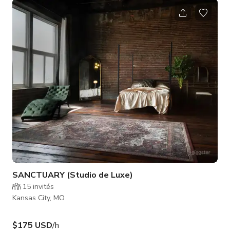
studios sont conçus pour répondre aux besoins des
photographes exigeants, des marques et des créatifs
recherchant une expérience premium. Idéalement situé au
cœur de Kansas City, Motive Photo Studio offre des options de
location flexibles — de l'accès hora
SANCTUARY (Studio de Luxe)
15
invités
Kansas City, MO
$175 USD
/h