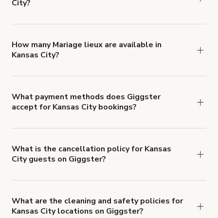
City?
You can choose from 42 types! Just search for
locations in Kansas City at
giggster.com
, then click
'Filters' to look for something specific.
How many Mariage lieux are available in
Kansas City?
Right now, there are 51 Mariage lieux available in
Kansas City.
What payment methods does Giggster
accept for Kansas City bookings?
You can pay for your booking with a credit card, or
with ACH or wire transfer for bookings over $4k.
What is the cancellation policy for Kansas
City guests on Giggster?
Refund options vary, based on when the booking
is canceled.
Learn more about Giggster's
cancellation and refund policy
.
What are the cleaning and safety policies for
Kansas City locations on Giggster?