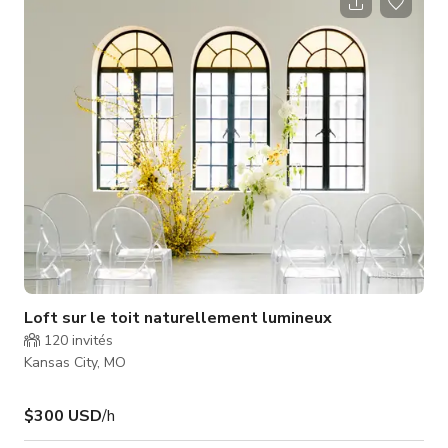
photo partout. Le mur principal est un décor dramatique pour
votre événement ou séance photo : bois de grange récupéré
et portes de grange, ornés de lanternes en métal remplies de
fleurs saisonnières et de
Loft sur le toit naturellement lumineux
120
invités
Kansas City, MO
$300 USD
/h