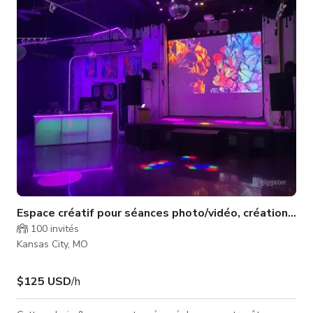
une ambiance urbaine moderne. Tables et chaises sont
incluses pour jusqu'à 150 invités. Nous offrons une politique
de fourni
Espace créatif pour séances photo/vidéo, création de 
100
invités
Kansas City, MO
$125 USD
/h