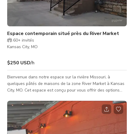
Espace contemporain situé près du River Market
60+
invités
Kansas City, MO
$250 USD
/h
Bienvenue dans notre espace sur la rivière Missouri, à
quelques pâtés de maisons de la zone River Market à Kansas
City, MO. Cet espace est conçu pour vous offrir des options
pour organiser votre événement spécial, que ce soit une baby
shower, une fête prénatale, un cours de fitness, un
événement caritatif, un réseautage, une fête de remerciement
client, une séance photo, un coworking ou une réunion de
bureau. Jusqu'à environ 3 000 pieds carrés d'espace intérieur
et environ 3