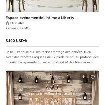
Espace événementiel intime à Liberty
60
invités
Kansas City, MO
$100 USD
/h
Le lieu s'appuie sur ses racines vintage des années 1920.
Avec des fenêtres arquées de 12 pieds du sol au plafond, des
rideaux transparents du sol au plafond et des luminaires
vintage en forme de gratte-ciel, notre chapelle douce et
lumineuse offre élégance tout en étant équilibrée par des
accents en bois et des sièges en chaises en bois. Située dans
un coin calme de la petite ville familiale Liberty Square, notre
petite chapelle est parfaite pour les couples cherchant une
célébratio