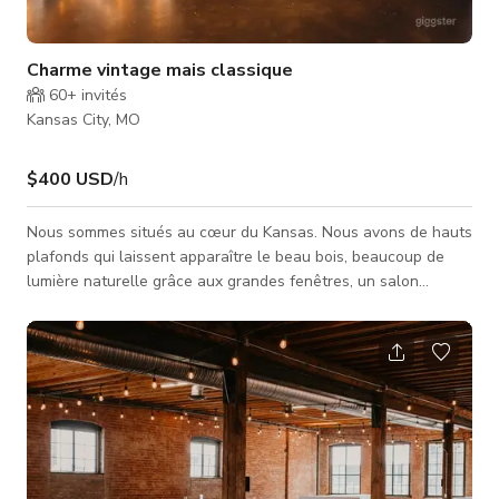
Charme vintage mais classique
60+
invités
Kansas City, MO
$400 USD
/h
Nous sommes situés au cœur du Kansas. Nous avons de hauts
plafonds qui laissent apparaître le beau bois, beaucoup de
lumière naturelle grâce aux grandes fenêtres, un salon
confortable appelé Novella's Drawing Room, et une
magnifique suite de 400 pieds carrés. Les tarifs pour mariages
et/ou réceptions de mariage ne sont pas reflétés sur ce site.