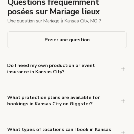
Questions fréquemment
posées sur Mariage lieux
Une question sur Mariage à Kansas City, MO ?
Poser une question
Do I need my own production or event
insurance in Kansas City?
Yes. All renters are required to carry
Comprehensive Liability and Property Damage
insurance with liability coverage of no less than
What protection plans are available for
bookings in Kansas City on Giggster?
$1,000,000.
Giggster offers Damage Protection coverage that
you can add to a booking at checkout.
Learn more
about Giggster's Damage Protection coverage.
What types of locations can I book in Kansas