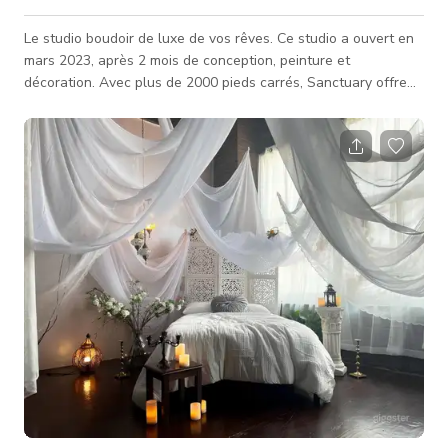
Le studio boudoir de luxe de vos rêves. Ce studio a ouvert en
mars 2023, après 2 mois de conception, peinture et
décoration. Avec plus de 2000 pieds carrés, Sanctuary offre
tout ce qui est dramatique, élégant et d'ambiance ; mobilier en
velours, draps en satin, accents dorés, lustres en verre, et
bien plus encore. Bien que ce studio ait été conçu pour des
séances boudoir, c'est aussi un excellent espace pour les
séances maternité, glamour, mode et créatives ! Quelques
caractérist