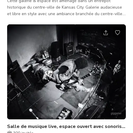
Cette galerie & espace est aménagé dans un entrepôt
historique du centre-ville de Kansas City. Galerie audacieuse
et libre en style avec une ambiance branchée du centre-ville.
Établi le 2 octobre 2009. CARACTÉRISTIQUES PRINCIPALES :
- Espace artistique et créatif pour séances photo, tournages
vidéo, événements d'entreprise, projection de films (TV HD &
projecteurs équipés d'Apple TV) - WIFI Google Fiber très
rapide - Œuvres d'art fraîches installées chaque mois - Porte
Salle de musique live, espace ouvert avec sonorisatio