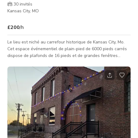
30
invités
Kansas City, MO
£200
/h
Le lieu est niché au carrefour historique de Kansas City, Mo.
Cet espace événementiel de plain-pied de 6000 pieds carrés
dispose de plafonds de 16 pieds et de grandes fenêtres
offrant une vue pittoresque sur Kansas City. Avec deux suites
et suffisamment d'espace pour 250 de vos amis et famille les
plus proches, ce lieu est l'endroit parfait pour votre prochain
événement.