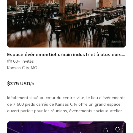
Espace événementiel urbain industriel à plusieurs niv
60+
invités
Kansas City, MO
$375 USD
/h
Idéalement situé au cœur du centre-ville, le lieu d'événements
de 7 500 pieds carrés de Kansas City offre un grand espace
ouvert parfait pour les réunions, événements sociaux, ateliers,
tournages, séances photo et bien plus encore. L'espace
comprend deux étages et un speakeasy avec des intérieurs en
briques d'origine et des guirlandes lumineuses qui apportent