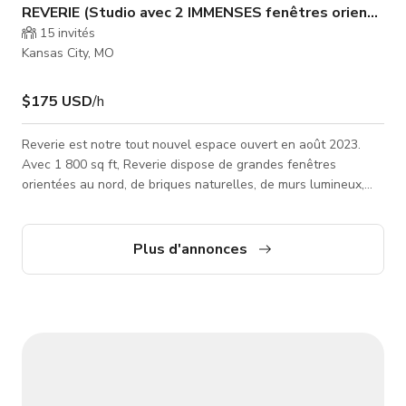
REVERIE (Studio avec 2 IMMENSES fenêtres orientées 
15
invités
Kansas City, MO
$175 USD
/h
Reverie est notre tout nouvel espace ouvert en août 2023.
Avec 1 800 sq ft, Reverie dispose de grandes fenêtres
orientées au nord, de briques naturelles, de murs lumineux,
d'un système complet de fonds en papier sans couture, d'une
station coiffure et maquillage et d'un espace de change.
Reverie est idéal pour tous types de photographie -
Plus d'annonces
particulièrement pour les sessions lifestyle et la photographie
commerciale. Quelques caractéristiques uniques de Reverie : 2
IMMENSES fenêtres orien