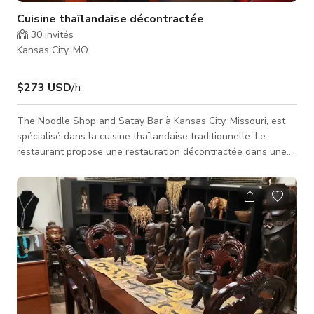
Cuisine thaïlandaise décontractée
30
invités
Kansas City, MO
$273 USD
/h
The Noodle Shop and Satay Bar à Kansas City, Missouri, est
spécialisé dans la cuisine thaïlandaise traditionnelle. Le
restaurant propose une restauration décontractée dans une
ambiance branchée et cerise. The Noodle Shop and Satay Bar
sert le déjeuner et le dîner tous les jours et propose un menu
étendu de petites assiettes, plats de nouilles, plats de riz,
currys, sandwiches, wraps, bols, salades, soupes, desserts et
boissons. Les options de petites assiettes au menu incluent
calamars