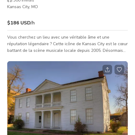
300
invités
Kansas City, MO
$186 USD
/h
Vous cherchez un lieu avec une véritable âme et une
réputation légendaire ? Cette icône de Kansas City est le cœur
battant de la scène musicale locale depuis 2005. Désormais
installée dans son espace agrandi, elle offre une atmosphère
inégalée, « de près et personnelle », qui transforme chaque
événement en une expérience intime. Respecté par les
artistes en tournée internationale et chéri par les habitants
comme une « seconde maison », cet espace est bien plus
qu'une simp