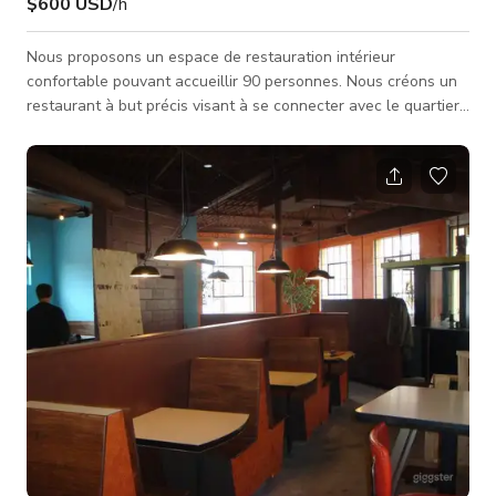
$600 USD
/h
Nous proposons un espace de restauration intérieur
confortable pouvant accueillir 90 personnes. Nous créons un
restaurant à but précis visant à se connecter avec le quartier
et la communauté à travers une nourriture, des boissons et un
service exemplaires. Nos valeurs : Nos employés & nos clients
Nourriture et boissons fraîches & innovantes Création
d'emplois & croissance Redonner à la communauté Investir
dans le quartier