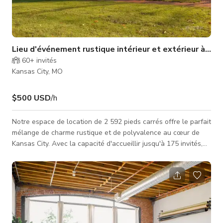
Lieu d'événement rustique intérieur et extérieur à Kan
60+
invités
Kansas City, MO
$500 USD
/h
Notre espace de location de 2 592 pieds carrés offre le parfait
mélange de charme rustique et de polyvalence au cœur de
Kansas City. Avec la capacité d'accueillir jusqu'à 175 invités,
ou d'être réduit pour une atmosphère plus intime, ce lieu
s'adapte parfaitement à des événements de toutes tailles. En
plus de l'espace intérieur accueillant, votre location inclut
l'accès à nos vastes terrains extérieurs—comprenant une
terrasse arrière, une aire de pique-nique, une pelouse avan