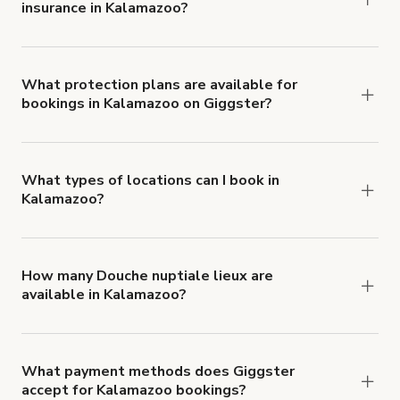
insurance in Kalamazoo?
Yes. All renters are required to carry
Comprehensive Liability and Property Damage
insurance with liability coverage of no less than
What protection plans are available for
bookings in Kalamazoo on Giggster?
$1,000,000.
Giggster offers Damage Protection coverage that
you can add to a booking at checkout.
Learn more
about Giggster's Damage Protection coverage.
What types of locations can I book in
Kalamazoo?
You can choose from 42 types! Just search for
locations in Kalamazoo at
giggster.com
, then click
'Filters' to look for something specific.
How many Douche nuptiale lieux are
available in Kalamazoo?
Right now, there are 10 Douche nuptiale lieux
available in Kalamazoo.
What payment methods does Giggster
accept for Kalamazoo bookings?