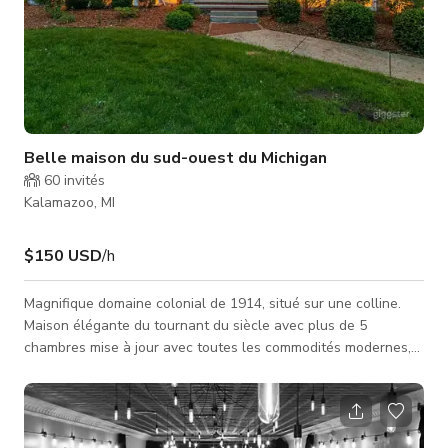
Belle maison du sud-ouest du Michigan
60
invités
Kalamazoo, MI
$150 USD
/h
Magnifique domaine colonial de 1914, situé sur une colline.
Maison élégante du tournant du siècle avec plus de 5
chambres mise à jour avec toutes les commodités modernes,
située sur un cadre majestueux en hauteur, élégance, charme
et caractère alors que vous traversez l'allée d'entrée en
terrasses comprenant un pont vers la porte d'entrée
accueillante et le grand hall d'entrée. Superbes planchers en