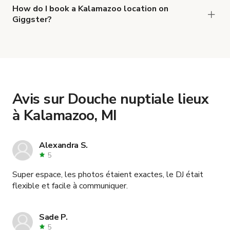
Espace Créatif & Lieu d'Événement au Centre-ville de
How do I book a Kalamazoo location on
Giggster?
Kalamazoo
When you find the right venue, you can connect
and
.
La salle de bal à Kalamazoo
with the host to get additional info and work out
the details. Once everything is all set, you can
book and pay for the location in a couple of clicks.
Learn more about booking locations
.
Avis sur Douche nuptiale lieux
à Kalamazoo, MI
Alexandra S.
5
Super espace, les photos étaient exactes, le DJ était
flexible et facile à communiquer.
Sade P.
5