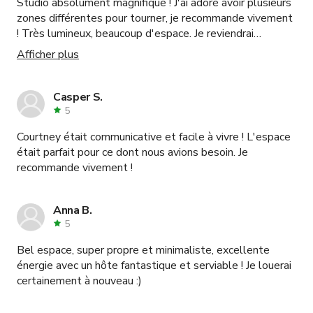
Studio absolument magnifique ! J'ai adoré avoir plusieurs
zones différentes pour tourner, je recommande vivement
! Très lumineux, beaucoup d'espace. Je reviendrai
certainement !
Afficher plus
Casper S.
5
Courtney était communicative et facile à vivre ! L'espace
était parfait pour ce dont nous avions besoin. Je
recommande vivement !
Anna B.
5
Bel espace, super propre et minimaliste, excellente
énergie avec un hôte fantastique et serviable ! Je louerai
certainement à nouveau :)