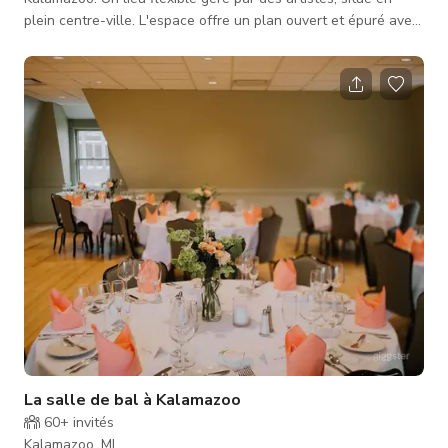
plein centre-ville. L'espace offre un plan ouvert et épuré avec
des capacités audio/visuelles professionnelles et un décor
urbain distinctif, idéal pour les tournages photo et vidéo, les
répétitions privées et les locations de production créative.
Installations & Caractéristiques • Plan Ouvert – Agencement
adaptable convenant aussi bien aux tournages, à la con
La salle de bal à Kalamazoo
60+
invités
Kalamazoo, MI