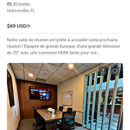
30
invités
Jacksonville, FL
$69 USD
/h
Notre salle de réunion est prête à accueillir votre prochaine
réunion ! Équipée de grands bureaux, d'une grande télévision
de 70" avec une connexion HDMI facile pour vos
présentations et de 16 pieds d'espace tableau blanc le long
du mur. Cette salle de réunion est parfaite pour des
présentations importantes à des investisseurs potentiels, des
clôtures immobilières, des dépositions, des réunions d'équipe
hebdomadaires et des sessions de brainstorming ! N'hésitez
pas à nous co