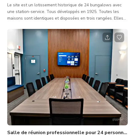
Le site est un lotissement historique de 24 bungalows avec
une station-service. Tous développés en 1925. Toutes les
maisons sont identiques et disposées en trois rangées. Elles
font environ 800 pieds carrés chacune, avec deux chambres et
une salle de bain. C'est le dernier lotissement de bungalows
afro-américain survivant dans l'État de Floride et l'un des deux
seuls lotissements de bungalows de la ville de cette époque.
La composition de la propriété est unique en son genre.
Salle de réunion professionnelle pour 24 personnes pr