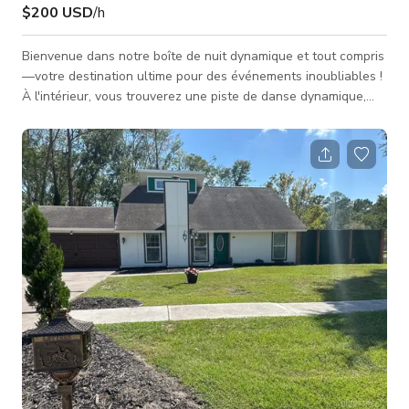
$200 USD
/h
Bienvenue dans notre boîte de nuit dynamique et tout compris
—votre destination ultime pour des événements inoubliables !
À l'intérieur, vous trouverez une piste de danse dynamique,
des bars élégants, et même des cabines photo qui apportent
de la joie à chaque coin. Sortez, et vous découvrirez un
magnifique patio—parfait pour se détendre et socialiser. C'est
l'espace idéal pour : Anniversaires Mariages Célébrations de
la vie Événements d'entreprise Concerts Groupes en direct S