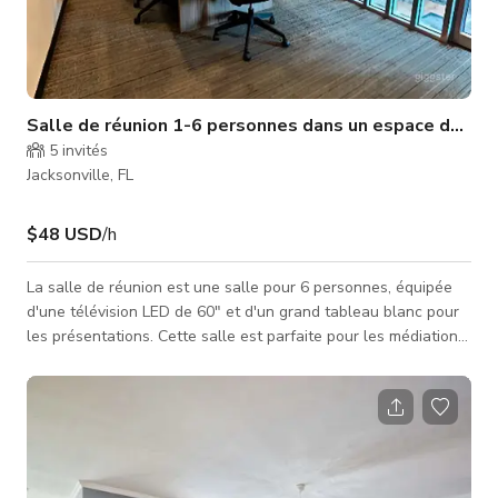
Salle de réunion 1-6 personnes dans un espace de co
5
invités
Jacksonville, FL
$48 USD
/h
La salle de réunion est une salle pour 6 personnes, équipée
d'une télévision LED de 60" et d'un grand tableau blanc pour
les présentations. Cette salle est parfaite pour les médiations,
dépositions et clôtures immobilières. Espace de restauration
dans la salle & WIFI toujours inclus. N'hésitez pas à nous
contacter si vous avez des questions OU si vous souhaitez
visiter l'espace avant de réserver ! Situé dans le centre
commercial Harbour Village - The Fresh Market, CRUNCH
Gym, Bage