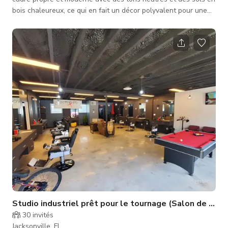
bois chaleureux, ce qui en fait un décor polyvalent pour une
grande variété d'événements et de productions. Avec environ
2 200 sq ft d'espace ouvert, la disposition est entièrement
personnalisable pour répondre à vos besoins, que vous
planifiez une célébration, un atelier ou un projet créatif. Le
lieu est idéal pour les baby showers, les micro-mariages, les
quinc
Studio industriel prêt pour le tournage (Salon de coiff
30
invités
Jacksonville, FL