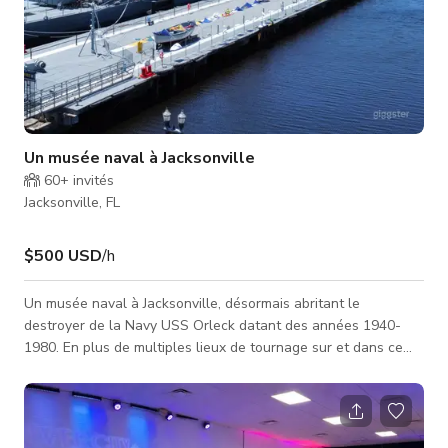
Un musée naval à Jacksonville
60+
invités
Jacksonville, FL
$500 USD
/h
Un musée naval à Jacksonville, désormais abritant le
destroyer de la Navy USS Orleck datant des années 1940-
1980. En plus de multiples lieux de tournage sur et dans ce
navire de 400 pieds, vous aurez également accès au Navy Pier
avec plus de 10 000 pieds carrés d'espaces extérieurs
supplémentaires offrant des vues sur la rivière et le centre-
ville de Jacksonville ainsi que sur le navire. Un lieu idéal pour