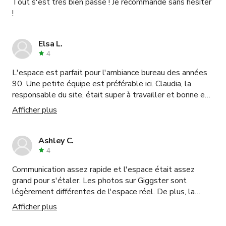
Tout s'est très bien passé ! Je recommande sans hésiter
!
Elsa L.
4
L'espace est parfait pour l'ambiance bureau des années
90. Une petite équipe est préférable ici. Claudia, la
responsable du site, était super à travailler et bonne en
communication. Le bureau est plutôt petit, mais
Afficher plus
correspondait à mes besoins pour une séance photo. Je
ne ferais pas une grande production photo/film ici. Parlez
du stationnement à l'avance pour éviter toute confusion.
Ashley C.
Pour mon tournage, j'ai dû finalement utiliser un
4
stationnement à parcmètre.
Communication assez rapide et l'espace était assez
grand pour s'étaler. Les photos sur Giggster sont
légèrement différentes de l'espace réel. De plus, la
salle de réunion n'avait pas d'éclairage provenant du
Afficher plus
système d'éclairage, ce qui était à prendre en compte. À
part quelques détails manquants et des frais