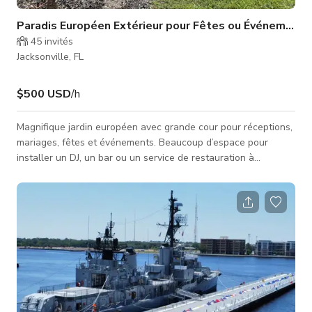
Paradis Européen Extérieur pour Fêtes ou Événements
45
invités
Jacksonville, FL
$500 USD
/h
Magnifique jardin européen avec grande cour pour réceptions,
mariages, fêtes et événements. Beaucoup d’espace pour
installer un DJ, un bar ou un service de restauration à
l’extérieur. Réservation minimum de 4 heures. 500 $ par heure
Comprend l’accès à la maison et à la propriété. Belle salle de
bain intérieure au rez-de-chaussée accessible. Entrée latérale
disponible. Peut facilement accueillir 15-20 voitures avec le
stationnement dans la rue et sur la propriété lat�