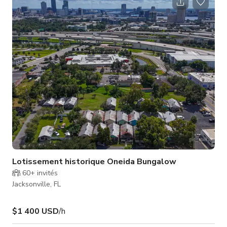
des expériences privées. Cet espace polyvalent est idéal pour
: * Fêtes d'anniversaire * Soirées de visionnage * Événements
d'entreprise * Rencontres de réseautage * Boutiqu
Lotissement historique Oneida Bungalow
60+
invités
Jacksonville, FL
$1 400 USD
/h