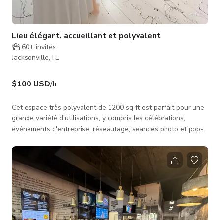
Lieu élégant, accueillant et polyvalent
60+
invités
Jacksonville, FL
$100 USD
/h
Cet espace très polyvalent de 1200 sq ft est parfait pour une
grande variété d'utilisations, y compris les célébrations,
événements d'entreprise, réseautage, séances photo et pop-
ups. Équipé pour un maximum de commodité, le lieu dispose
d'équipements essentiels tels qu'une kitchenette dédiée, Wi-
Fi haut débit, climatisation puissante et un espace désigné
pour coiffure/maquillage pour le travail de production. Les
invités apprécieront la facilité d'arrivée avec un grand park