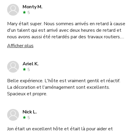
supplémentaires, l'espace semblait parfait pour ce que je
Monty M.
faisais. C'était aussi agréable d'avoir le WiFi et un
5
espace pour les membres du casting.
Mary était super. Nous sommes arrivés en retard à cause
d'un talent qui est arrivé avec deux heures de retard et
nous avons aussi été retardés par des travaux routiers.
Mary a été très compréhensive et a rendu le lieu
Afficher plus
disponible en nous permettant une journée
supplémentaire de tournage. La loi de Murphy. Mary
était géniale.
Ariel K.
5
Belle expérience. L'hôte est vraiment gentil et réactif.
La décoration et l'aménagement sont excellents.
Spacieux et propre.
Nick L.
5
Jon était un excellent hôte et était là pour aider et