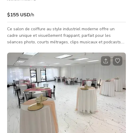
$155 USD
/h
Ce salon de coiffure au style industriel moderne offre un
cadre unique et visuellement frappant, parfait pour les
séances photo, courts métrages, clips musicaux et podcasts.
L'espace comprend deux pièces supplémentaires pouvant être
utilisées pour se changer, préparer ou comme zones de
tournage supplémentaires, offrant ainsi une flexibilité accrue
aux équipes de production. Situé dans le quartier historique
de Riverside à l'intersection de Park et King, le salon est
entouré de rest