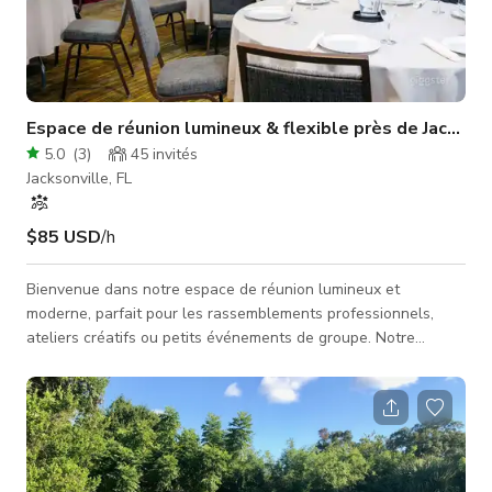
Espace de réunion lumineux & flexible près de Jacksonv
5.0
(
3
)
45
invités
Jacksonville, FL
$85 USD
/h
Bienvenue dans notre espace de réunion lumineux et
moderne, parfait pour les rassemblements professionnels,
ateliers créatifs ou petits événements de groupe. Notre
espace allie fonctionnalité et confort dans un cadre propre et
rénové. La salle de réunion St. Johns offre 615 pieds carrés
d'espace polyvalent, pouvant accueillir confortablement
jusqu'à 45 invités en style théâtre ou 20–25 invités en style
classe avec espace pour matériaux ou présentations. Elle
dispose de lumièr