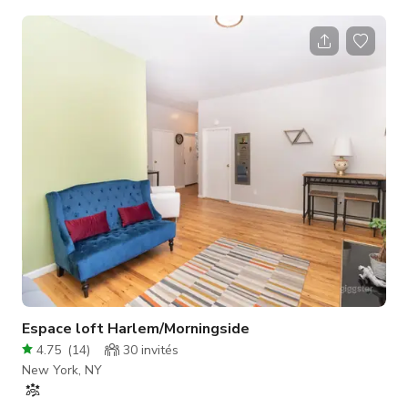
mis à disposition sur demande, sous réserve des disponibilités
des locataires. Nous sommes favorables aux séances photo et
aux tournages de films (jusqu'à une limite de taille d'équipe).
Pour les équipes plus importantes, nous sommes prêts à
explorer des solutions pour accueillir votre production
Espace loft Harlem/Morningside
4.75
(
14
)
30
invités
New York, NY