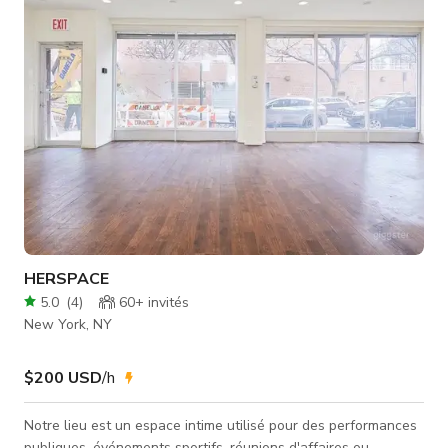
REMY MA / LOVE & HIP HOP, TIM GUNN/PROJECT RUNWAY,
VINCENT PASTORE DE THE SOPRANOS, NATIONAL
GEOGRAPHIC, COSMO, VOGUE, PENTHOUSE, HARPERS'
BIZAAR, GQ, 20/20, CLIPS MUSICAUX
HERSPACE
5.0
(
4
)
60+
invités
New York, NY
$200 USD
/h
Notre lieu est un espace intime utilisé pour des performances
publiques, événements sportifs, réunions d'affaires ou