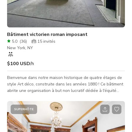
Bâtiment victorien roman imposant
5.0
(
36
)
15
invités
New York, NY
$100 USD
/h
Bienvenue dans notre maison historique de quatre étages de
style Art déco, construite dans les années 1880 ! Ce bâtiment
abrite une organisation à but non lucratif dédiée à l'équité
entre les sexes et à l'autonomisation des femmes. En louant
cet espace, vous contribuerez à soutenir notre mission et
notre travail. La maison présente de magnifiques détails Art
SUPERHÔTE
déco ainsi que des planchers en bois dur et beaucoup de
lumière, surtout au dernier étage (4e). Le wifi haut débit gratu