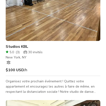
Studios KBL
5.0
(
3
)
30
invités
New York, NY
$100 USD
/h
Organisez votre prochain événement ! Quittez votre
appartement et encouragez les autres à faire de même, en
respectant la distanciation sociale ! Notre studio de danse
ouvert récemment rénové de 1 100 pieds carrés est bien
éclairé pour toutes sortes d'activités, et dispose d'un espace