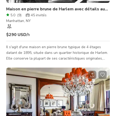
Maison en pierre brune de Harlem avec détails authen
5.0
(
9
)
45
invités
Manhattan, NY
$290 USD
/h
Il s'agit d'une maison en pierre brune typique de 4 étages
datant de 1895, située dans un quartier historique de Harlem.
Elle conserve la plupart de ses caractéristiques originales,
bien entretenues, dans tout le bâtiment. Le bâtiment dégage
une impression de "gloire fanée" comme seul un authentique
vieux bâtiment peut le faire. Tous les halls des parties
communes ainsi que l'extérieur avant et arrière, la cave et le
toit sont disponibles, ainsi que les deux derniers étages et
l'entr