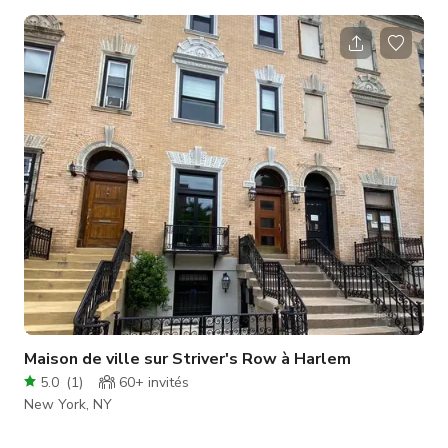
bois franc, papier peint à motifs, terrasse extérieure et jardin
dans une rue calme de Harlem.
Maison de ville sur Striver's Row à Harlem
5.0
(
1
)
60+
invités
New York, NY