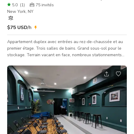
5.0
(
1
)
75
invités
New York, NY
$75 USD
/h
Appartement duplex avec entrées au rez-de-chaussée et au
premier étage. Trois salles de bains. Grand sous-sol pour le
stockage. Terrain vacant en face, nombreux stationnements
dans la rue. Wi-Fi rapide gratuit, lave-linge et sèche-linge
gratuits, de nombreux restaurants locaux proposant du
service traiteur ;)