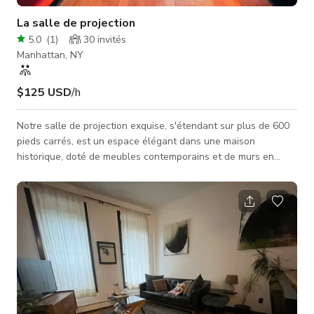
La salle de projection
5.0
(
1
)
30
invités
Manhattan, NY
$125 USD
/h
Notre salle de projection exquise, s'étendant sur plus de 600
pieds carrés, est un espace élégant dans une maison
historique, doté de meubles contemporains et de murs en
briques colorées vibrantes, créant une atmosphère chic et
accueillante. C'est le lieu parfait pour une large gamme
d'événements intimes, réunions productives, et séances photo
ou tournages captivants. Entrez dans notre salle de projection
soigneusement conçue, où confort et style s'harmonisent
parfaitement. Le mob