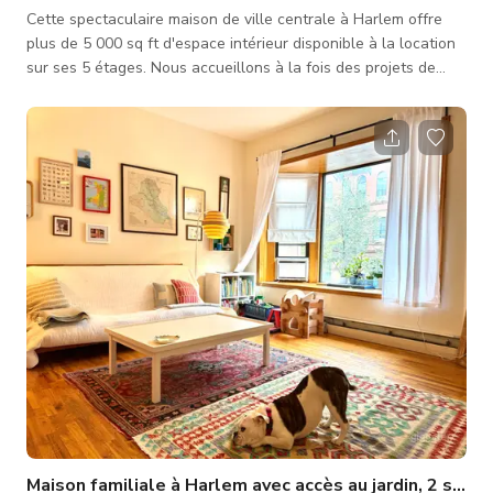
Cette spectaculaire maison de ville centrale à Harlem offre
plus de 5 000 sq ft d'espace intérieur disponible à la location
sur ses 5 étages. Nous accueillons à la fois des projets de
production ainsi que des événements privés/publics. C'est
l'une des plus grandes maisons unifamiliales de l'Upper
Manhattan. Cet espace est un morceau bien préservé de
l'histoire de Harlem. Il fait partie d'une rangée de sept maisons
de ville conçues à la fin du 19e siècle par William B. Tuthill, l'a
Maison familiale à Harlem avec accès au jardin, 2 sortie