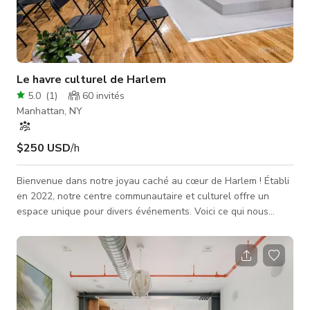
Le havre culturel de Harlem
5.0
(
1
)
60
invités
Manhattan, NY
$250 USD
/h
Bienvenue dans notre joyau caché au cœur de Harlem ! Établi
en 2022, notre centre communautaire et culturel offre un
espace unique pour divers événements. Voici ce qui nous
distingue : - Décor artistique exclusif : Notre espace sur deux
étages présente des œuvres d'art captivantes au rez-de-
chaussée, créant un cadre inspirant pour les fonctions
d'entreprise, les rassemblements communautaires, les
expositions d'art et les performances musicales. - Salon privé
& patio extérieur : D