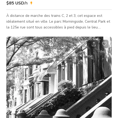
$85 USD
/h
À distance de marche des trains C, 2 et 3, cet espace est
idéalement situé en ville. Le parc Morningside, Central Park et
la 125e rue sont tous accessibles à pied depuis le lieu.
L'espace est polyvalent dans ses usages. Disposant d'une
grande zone principale avec une excellente lumière naturelle
provenant de fenêtres hautes, c'est un excellent espace pour
la production. Il est orienté à l'écart de la rue, donc le bruit
n'est jamais un problème ici. L'espace est un lieu idéal pour
acc