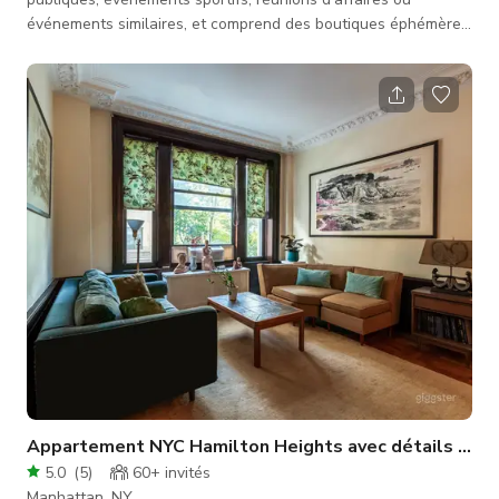
événements similaires, et comprend des boutiques éphémères,
mariages, fêtes d'anniversaire, révélations de genre, baby
showers, soirées jeux et centres de conventions.
Appartement NYC Hamilton Heights avec détails d'orig
5.0
(
5
)
60+
invités
Manhattan, NY