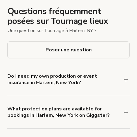
Questions fréquemment
posées sur Tournage lieux
Une question sur Tournage à Harlem, NY ?
Poser une question
Do I need my own production or event
insurance in Harlem, New York?
Yes. All renters are required to carry
Comprehensive Liability and Property Damage
insurance with liability coverage of no less than
What protection plans are available for
bookings in Harlem, New York on Giggster?
$1,000,000.
Giggster offers Damage Protection coverage that
you can add to a booking at checkout.
Learn more