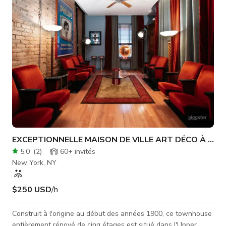
pour des projets dans la région.
EXCEPTIONNELLE MAISON DE VILLE ART DÉCO À NYC
5.0
(
2
)
60+
invités
New York, NY
$250 USD
/h
Construit à l'origine au début des années 1900, ce townhouse
entièrement rénové de cinq étages est situé dans l'Upper