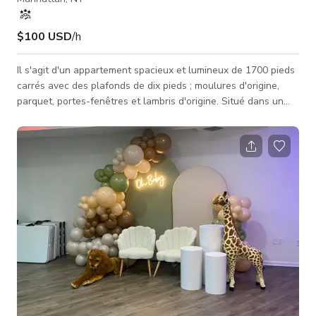
$100 USD
/h
Il s'agit d'un appartement spacieux et lumineux de 1700 pieds
carrés avec des plafonds de dix pieds ; moulures d'origine,
parquet, portes-fenêtres et lambris d'origine. Situé dans un
bâtiment Beaux-Arts classé de Hamilton Heights datant du
tournant du siècle, qui fut autrefois la maison d'artistes afro-
américains, Ralph Ellison, Marian Anderson et Ralph Cooper,
le bâtiment a une histoire de tournages de films/télévision.
Dans l'unité identique au-dessus, l'émission TV de Louie CK a