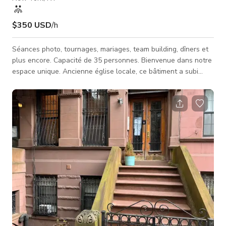
$350 USD
/h
Séances photo, tournages, mariages, team building, dîners et
plus encore. Capacité de 35 personnes. Bienvenue dans notre
espace unique. Ancienne église locale, ce bâtiment a subi
d'importantes rénovations. Avec un système de son
professionnel (et une table de mixage interne), un projecteur
et 4 étages complets, cette maison convertie d'une église est
l'espace parfait pour votre prochain événement. En réservant
notre espace événementiel, vous acceptez de respecter les
règles de la