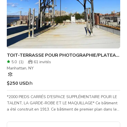
TOIT-TERRASSE POUR PHOTOGRAPHIE/PLATEAU D
5.0
(
1
)
61
invités
Manhattan, NY
$250 USD
/h
*2000 PIEDS CARRÉS D'ESPACE SUPPLÉMENTAIRE POUR LE
TALENT, LA GARDE-ROBE ET LE MAQUILLAGE* Ce bâtiment
a été construit en 1913. Ce bâtiment de premier plan dans le
quartier historique de Upper Manhattan offre de magnifiques
extérieurs sur Riverside Drive. Une rue bordée d'arbres, un