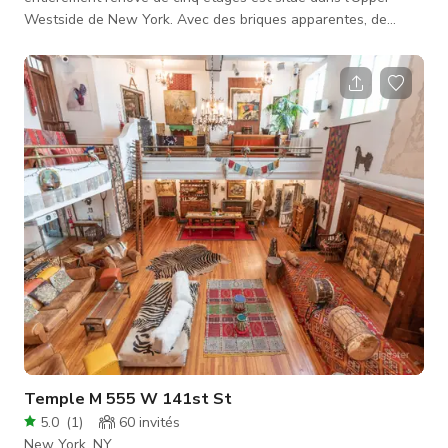
Westside de New York. Avec des briques apparentes, de
l'acier et des tuyaux en cuivre, la propriété de plus de 3200
pieds carrés comprend deux cuisines (avec appareils Viking),
un salon/salle de billard/jukebox, une salle d'exposition, une
salle de projection, quatre bureaux avec plafonds à poutres
en bois, cinq salles de bains dont la salle de bain principale
(avec
Temple M 555 W 141st St
5.0
(
1
)
60
invités
New York, NY