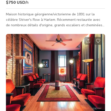
$750 USD
/h
Maison historique géorgienne/victorienne de 1891 sur la
célèbre Striver's Row à Harlem. Récemment restaurée avec
de nombreux détails d'origine, grands escaliers et cheminées
ornées partout. Éclairage et la plupart des meubles de style
milieu du siècle avec quelques antiquités dispersées. Grand
patio arrière. 2 cuisines avec 6,5 salles de bain.