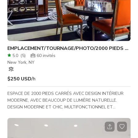
EMPLACEMENT/TOURNAGE/PHOTO/2000 PIEDS CARR
5.0
(
5
)
60
invités
New York, NY
$250 USD
/h
ESPACE DE 2000 PIEDS CARRÉS AVEC DESIGN INTÉRIEUR
MODERNE, AVEC BEAUCOUP DE LUMIÈRE NATURELLE.
DESIGN MODERNE ET CHIC, MULTIFONCTIONNEL ET
PARFAIT POUR TOUT PROJET. STATIONNEMENT DE RUE
DISPONIBLE. TARIFS NÉGOCIÉS PAR TOURNAGE. TOIT
TERRASSE/HALL DISPONIBLE POUR COÛT
SUPPLÉMENTAIRE. Tournages récents **TRACY MORGAN,