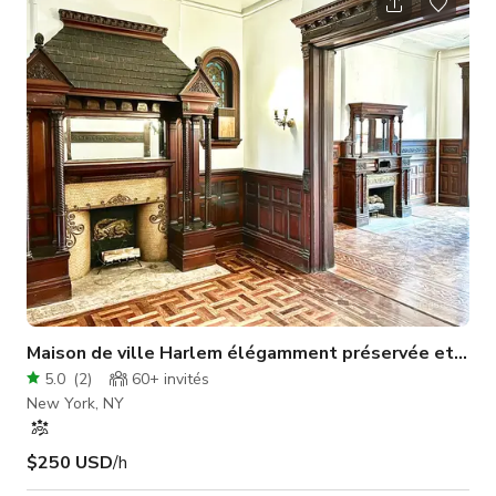
jardin privé supplémentaire de 400 pieds carrés pour lorsque
vous êtes prêt à sortir sans foule. Situé juste au-dessus des
lignes de métro express A et D, ainsi que des lignes locales B
et C sit
Maison de ville Harlem élégamment préservée et tradi
5.0
(
2
)
60+
invités
New York, NY
$250 USD
/h