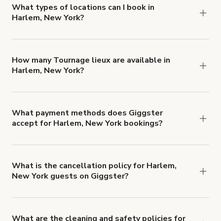
about Giggster's Damage Protection coverage.
What types of locations can I book in
Harlem, New York?
You can choose from 42 types! Just search for
locations in Harlem, New York at
giggster.com
,
then click 'Filters' to look for something specific.
How many Tournage lieux are available in
Harlem, New York?
Right now, there are 83 Tournage lieux available
in Harlem, New York.
What payment methods does Giggster
accept for Harlem, New York bookings?
You can pay for your booking with a credit card, or
with ACH or wire transfer for bookings over $4k.
What is the cancellation policy for Harlem,
New York guests on Giggster?
Refund options vary, based on when the booking
is canceled.
Learn more about Giggster's
cancellation and refund policy
.
What are the cleaning and safety policies for