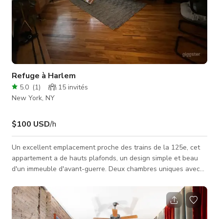
Refuge à Harlem
5.0
(
1
)
15
invités
New York, NY
$100 USD
/h
Un excellent emplacement proche des trains de la 125e, cet
appartement a de hauts plafonds, un design simple et beau
d'un immeuble d'avant-guerre. Deux chambres uniques avec
beaucoup d'espace ainsi que deux salles de bains. Nous
avons aussi une cour privée. Nous sommes au 1er étage donc
l'accès pour le matériel est facile. Ce condo serait idéal pour
le cinéma, les séances photo ainsi que comme camp de base