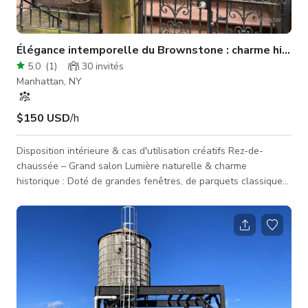
Élégance intemporelle du Brownstone : charme histor
5.0
(
1
)
30
invités
Manhattan, NY
$150 USD
/h
Disposition intérieure & cas d'utilisation créatifs Rez-de-
chaussée – Grand salon Lumière naturelle & charme
historique : Doté de grandes fenêtres, de parquets classiques,
d'un lustre en cristal et de meubles d'époque, ce salon
capture l'élégance intemporelle d'un brownstone traditionnel
de NYC. Parfait pour les tournages de jour avec une lumière
chaude et ambiante. Potentiel de tournage : Toile de fond
idéale pour des scènes de salon, des drames d'époque, des
interviews formel