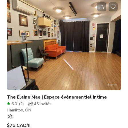
Il est équipé de nouvelles chaises, tables, système sonore,
éclairage et salles de commodité. L'espace peut être
configuré selon vos besoins, tels que style salle de classe, en
U, discussion autour de tables rondes.
The Elaine Mae | Espace événementiel intime
5.0
(
2
)
45
invités
Hamilton, ON
$75 CAD
/h