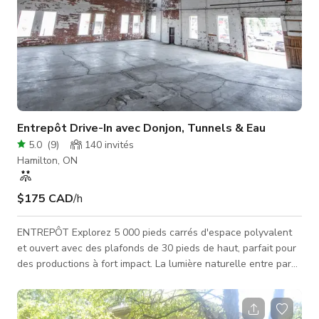
Entrepôt Drive-In avec Donjon, Tunnels & Eau
5.0
(
9
)
140
invités
Hamilton, ON
$175 CAD
/h
ENTREPÔT Explorez 5 000 pieds carrés d'espace polyvalent
et ouvert avec des plafonds de 30 pieds de haut, parfait pour
des productions à fort impact. La lumière naturelle entre par
les fenêtres des murs nord et ouest, tandis qu'un accès par
porte de garage de 12’ x 12’ facilite le chargement du
matériel. 4300 pieds carrés Plafonds de 25’ Accès par