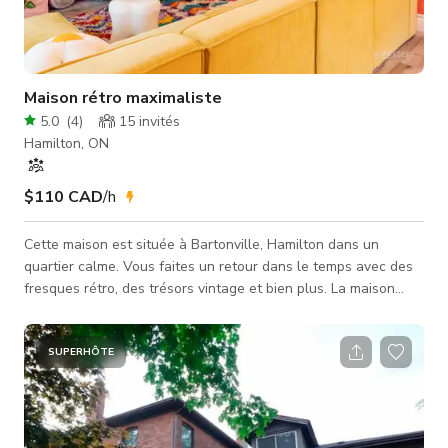
Maison rétro maximaliste
5.0
(
4
)
15
invités
Hamilton, ON
$110 CAD
/h
Cette maison est située à Bartonville, Hamilton dans un
quartier calme. Vous faites un retour dans le temps avec des
fresques rétro, des trésors vintage et bien plus. La maison
comprend deux chambres et une salle de bain récemment
rénovée au rez-de-chaussée. La salle à manger peut accueillir
six personnes et présente une fresque ainsi que de
SUPERHÔTE
magnifiques pièces vintage. La maison a été présentée sur
Apartment Therapy, HGTV et plus encore. Elle dispose d'un
grand jardin clôturé