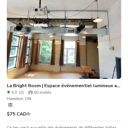
cérémonies, les heures de cocktail ou la danse, cet espace
comprend également un grand écran fixé au plafond et un
projecteur pour un
La Bright Room | Espace événementiel lumineux avec l
5.0
(
2
)
60
invités
Hamilton, ON
$75 CAD
/h
Ce lieu peut accueillir des événements de différentes tailles,