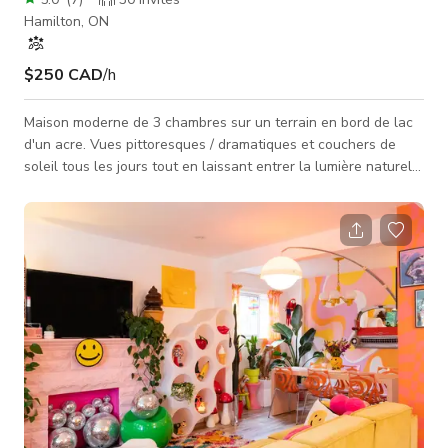
Hamilton, ON
$250 CAD
/h
Maison moderne de 3 chambres sur un terrain en bord de lac
d'un acre. Vues pittoresques / dramatiques et couchers de
soleil tous les jours tout en laissant entrer la lumière naturelle
pendant la journée. Plan d'étage ouvert et plafond de 20
pieds de haut font de cette maison un espace parfait pour se
réunir, jouer et créer. Grand jardin avec patio en pierre et
piscine à débordement en forme de diamant. Le jardin et la
piscine sont parfaits pour recevoir des cérémonies et des
tournages d