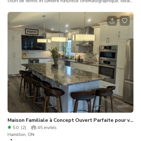
court de tennis et lumière naturelle cinématographique, idéale
pour productions cinématographiques, télévisuelles et
commerciales. 🏠 Nichée sur une propriété calme d'un acre,
cette maison moderne milieu de siècle offre un rare mélange
de lignes architecturales épurées, matériaux naturels
chaleureux et grand espace extérieur. La propriété est
souvent a
Maison Familiale à Concept Ouvert Parfaite pour votre
5.0
(
2
)
45
invités
Hamilton, ON