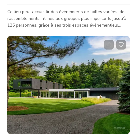
Ce lieu peut accueillir des événements de tailles variées, des
rassemblements intimes aux groupes plus importants jusqu'à
125 personnes, grâce à ses trois espaces événementiels
différents. Le Café dispose de grandes fenêtres, d'un
éclairage rétro, d'un magnifique escalier sur trois étages, de
luxueux rideaux, et plus encore. Idéal pour les cérémonies, les
heures de cocktail ou la danse, cet espace comprend
également un grand écran monté au plafond et un projecteur
pour un div