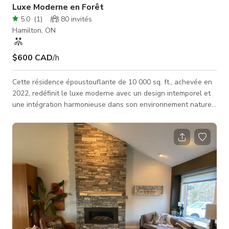
Luxe Moderne en Forêt
5.0
(
1
)
80
invités
Hamilton, ON
$600 CAD
/h
Cette résidence époustouflante de 10 000 sq. ft., achevée en
2022, redéfinit le luxe moderne avec un design intemporel et
une intégration harmonieuse dans son environnement naturel.
Nichée sur un terrain isolé de 6 acres protégé par une
conservation à Dundas, cette maison unique en son genre est
une véritable déclaration architecturale. Construite avec une
structure en acier sur mesure et enveloppée d'une
combinaison saisissante de panneaux ACM blancs, de bois
brûlé shou sugi ban