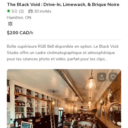
The Black Void : Drive-In, Limewash, & Brique Noire
5.0
(
2
)
30
invités
Hamilton, ON
$200 CAD
/h
Boîte supérieure RGB 8x8 disponible en option. Le Black Void
Studio offre un cadre cinématographique et atmosphérique
pour les séances photo et vidéo, parfait pour les clips
musicaux, la mode, la photographie de produit et les scènes
de film. Son éclairage contrôlé convient également aux
interviews et campagnes publicitaires. Caractéristiques du
studio : • Un mur texturé en badigeon de chaux vert pour plus
de profondeur. • Briques noires rugueuses et un rideau noir
élégant p