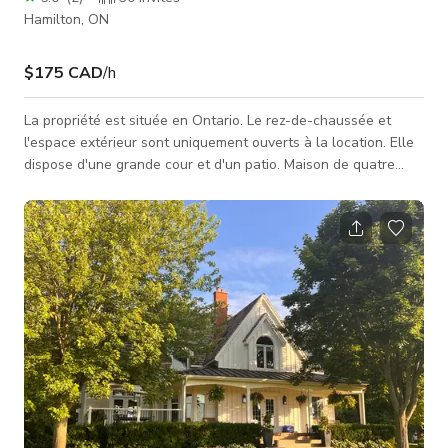
Hamilton, ON
$175 CAD
/h
La propriété est située en Ontario. Le rez-de-chaussée et
l'espace extérieur sont uniquement ouverts à la location. Elle
dispose d'une grande cour et d'un patio. Maison de quatre
étages du siècle avec de nombreuses caractéristiques
originales, telles que : Fenêtres en verre plombé Sol d'origine
Hautes plinthes Portes coulissantes entre le salon et la salle
à manger Bibliothèque intégrée Cheminée (non fonctionnelle)
Située dans un quartier pittoresque avec des arbres matures.