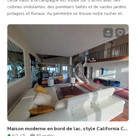
Cette oasis à la campagne est située sur 2 acres avec des
collines ondulantes, des pommiers taillés et de vastes jardins
potagers et floraux. Au périmètre se trouve notre rucher et
au-delà un petit bois. En approchant de l'allée principale, la
première chose que vous remarquerez sont les rangées de
pins avec la maison entourée de magnifiques jardins vivaces
colorés. À l'intérieur, le salon et la salle à manger du rez-de-
chaussée sont modernisés dans un style rustique moderne,
ave
Maison moderne en bord de lac, style California Chic
5.0
(
7
)
30
invités