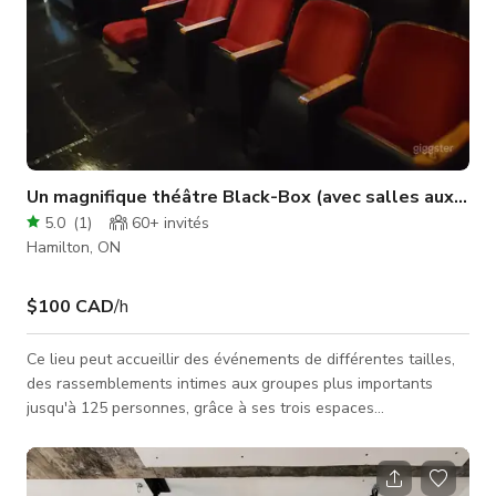
Un magnifique théâtre Black-Box (avec salles auxiliair
5.0
(
1
)
60+
invités
Hamilton, ON
$100 CAD
/h
Ce lieu peut accueillir des événements de différentes tailles,
des rassemblements intimes aux groupes plus importants
jusqu'à 125 personnes, grâce à ses trois espaces
événementiels différents. Le Café dispose de grandes
fenêtres, d'un éclairage rétro, d'un magnifique escalier sur
trois étages, de rideaux luxueux, et plus encore. Idéal pour les