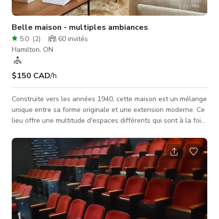
Belle maison - multiples ambiances
5.0
(
2
)
60
invités
Hamilton, ON
$150 CAD
/h
Construite vers les années 1940, cette maison est un mélange
unique entre sa forme originale et une extension moderne. Ce
lieu offre une multitude d'espaces différents qui sont à la fois
parfaits pour filmer et disposent d'un espace suffisant pour
l'équipe de production et les zones de préparation. Comprend
un studio arrière chauffé, équipé de bureaux et de wifi. Offre
3 finitions extérieures différentes et une cour arrière
aménagée. L'intérieur dégage une certaine douceur �