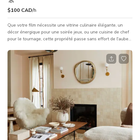
$100 CAD
/h
Que votre film nécessite une vitrine culinaire élégante, un
décor énergique pour une soirée jeux, ou une cuisine de chef
pour le tournage, cette propriété passe sans effort de l'aube
au crépuscule, de l'intimité intérieure au spectacle en plein air.
Réservez-la, éclairez-la, lancez la caméra — la maison de fête
parfaite est prête pour son gros plan. Cuisine de chef ultra-
moderne toute neuve avec une île surdimensionnée
dramatique — parfaite pour les segments culinaires ou