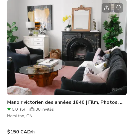
l'ambiance florale vintage des années 80 dans la salle à
manger. Il y en a pour tous les goûts ! Cette propriété
enchanteuse dispose de pièces lumineuses éclairées par de
grandes fenêtres en baie orientées à l'ouest, inondant
l'espace d'une
Manoir victorien des années 1840 | Film, Photos, Ateli
5.0
(
5
)
30
invités
Hamilton, ON
$150 CAD
/h