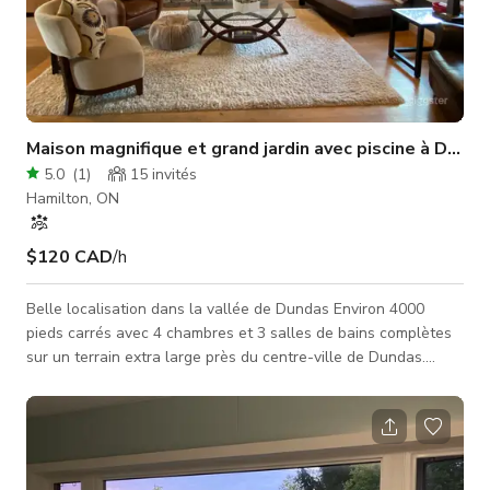
Maison magnifique et grand jardin avec piscine à Dunda
5.0
(
1
)
15
invités
Hamilton, ON
$120 CAD
/h
Belle localisation dans la vallée de Dundas Environ 4000
pieds carrés avec 4 chambres et 3 salles de bains complètes
sur un terrain extra large près du centre-ville de Dundas.
Style moderne/mid-century à l'extérieur avec cuisine moderne,
grand îlot, intérieur lumineux et cheminée en pierre de style
chalet de 12 pieds de haut, salle familiale supplémentaire et
grande piscine extérieure avec plongeoir