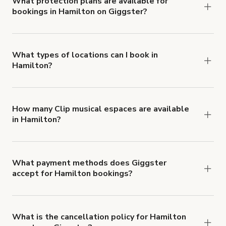
What protection plans are available for
bookings in Hamilton on Giggster?
$1,000,000.
Giggster offers Damage Protection coverage that
you can add to a booking at checkout.
Learn more
about Giggster's Damage Protection coverage.
What types of locations can I book in
Hamilton?
You can choose from 42 types! Just search for
locations in Hamilton at
giggster.com
, then click
'Filters' to look for something specific.
How many Clip musical espaces are available
in Hamilton?
Right now, there are 162 Clip musical espaces
available in Hamilton.
What payment methods does Giggster
accept for Hamilton bookings?
You can pay for your booking with a credit card, or
with ACH or wire transfer for bookings over $4k.
What is the cancellation policy for Hamilton