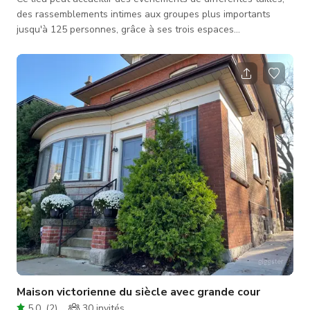
des rassemblements intimes aux groupes plus importants
jusqu'à 125 personnes, grâce à ses trois espaces
événementiels différents. Le Café dispose de grandes
fenêtres, d'un éclairage rétro, d'un magnifique escalier à trois
étages, de rideaux luxueux, et plus encore. Idéal pour les
cérémonies, les heures de cocktail ou la danse, cet espace
comprend également un grand écran monté au plafond et un
projecteur pour un
Maison victorienne du siècle avec grande cour
5.0
(
2
)
30
invités