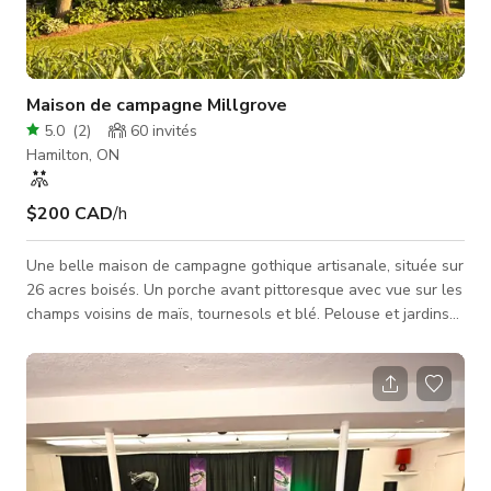
Maison de campagne Millgrove
5.0
(
2
)
60
invités
Hamilton, ON
$200 CAD
/h
Une belle maison de campagne gothique artisanale, située sur
26 acres boisés. Un porche avant pittoresque avec vue sur les
champs voisins de maïs, tournesols et blé. Pelouse et jardins
magnifiquement entretenus sur toute la propriété. Une
passerelle unique de 300 pieds vous emmène à travers les
bois jusqu'à une autre grande prairie ouverte, entourée de
grands chênes et érables. Il y a une grande grange avec un
bûcher et une cabane pour enfants attenante. Un pommier
magnifiquement é