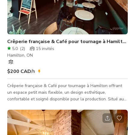
Crêperie française & Café pour tournage à Hamilton
5.0
(
2
)
15
invités
Hamilton, ON
$200 CAD
/h
Crêperie française & Café pour tournage à Hamilton offrant
un espace petit mais flexible, un design esthétique,
confortable et soigné disponible pour la production. Situé au
cœur de Hamilton, notre Café est votre destination pour
tournages et séances photo. La taille est d'environ 15000 sqft
avec une capacité maximale de 15 personnes. Veuillez nous
envoyer un message pour obtenir plus d'informations.