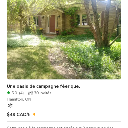
véhicule Fenêtres orientées nord et ouest DONJON Entrez
dans notre espace de style donjon avec des plafonds
métalliques de 9 pied
Une oasis de campagne féerique.
5.0
(
4
)
30
invités
Hamilton, ON
$49 CAD
/h