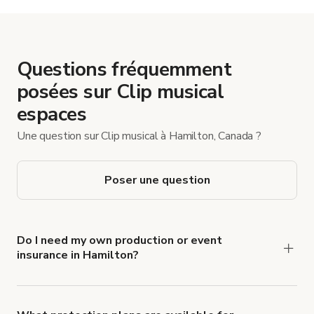
Questions fréquemment
posées sur Clip musical
espaces
Une question sur Clip musical à Hamilton, Canada ?
Poser une question
Do I need my own production or event
insurance in Hamilton?
Yes. All renters are required to carry
Comprehensive Liability and Property Damage
insurance with liability coverage of no less than