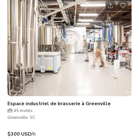
Veuillez nous contacter directement pour plus d'informations.
Espace industriel de brasserie à Greenville
45
invités
Greenville, SC
$300 USD
/h