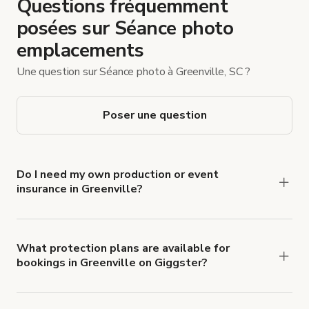
Questions fréquemment
posées sur Séance photo
emplacements
Une question sur Séance photo à Greenville, SC ?
Poser une question
Do I need my own production or event
insurance in Greenville?
Yes. All renters are required to carry
Comprehensive Liability and Property Damage
insurance with liability coverage of no less than
What protection plans are available for
bookings in Greenville on Giggster?
$1,000,000.
Giggster offers Damage Protection coverage that
you can add to a booking at checkout.
Learn more