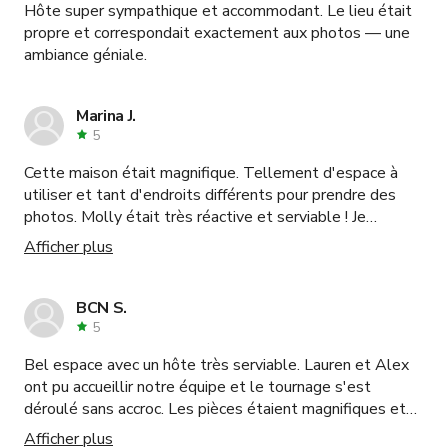
Hôte super sympathique et accommodant. Le lieu était
propre et correspondait exactement aux photos — une
ambiance géniale.
Marina J.
5
Cette maison était magnifique. Tellement d'espace à
utiliser et tant d'endroits différents pour prendre des
photos. Molly était très réactive et serviable ! Je
recommanderais absolument.
Afficher plus
BCN S.
5
Bel espace avec un hôte très serviable. Lauren et Alex
ont pu accueillir notre équipe et le tournage s'est
déroulé sans accroc. Les pièces étaient magnifiques et
avaient une ambiance et une énergie merveilleuses, je
Afficher plus