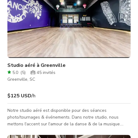
Studio aéré à Greenville
5.0
(
5
)
45
invités
Greenville, SC
$125 USD
/h
Notre studio aéré est disponible pour des séances
photo/tournages & événements. Dans notre studio, nous
mettons l'accent sur l'amour de la danse & de la musique.
Nous offrons un espace sans jugement où chacun peut
s'exprimer par le mouvement tout en améliorant sa santé.