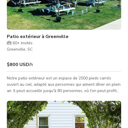
Patio extérieur à Greenville
60+
invités
Greenville, SC
$800 USD
/h
Notre patio extérieur est un espace de 2500 pieds carrés
ouvert au ciel, adapté aux personnes qui aiment dîner en plein
air. Il peut accueillir jusqu'à 80 personnes, où l'on peut profiter
de ses boissons/repas sous la lumière naturelle du soleil ou
un éclairage tamisé avec leurs proches. L'espace du patio est
disponible pour des séances photo/tournages, fêtes,
événements et réunions. Veuillez nous contacter directement
pour plus d'informations.