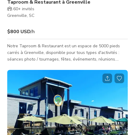
Taproom & Restaurant à Greenville
60+
invités
Greenville, SC
$800 USD
/h
Notre Taproom & Restaurant est un espace de 5000 pieds
carrés à Greenville, disponible pour tous types d'activités :
séances photo / tournages, fêtes, événements, réunions.
Notre taproom mélange histoire et modernité. Situé au cœur
de Unity Park, notre taproom spacieux et salon s'ouvre sur un
jardin de bière en bordure de sentier avec des jeux et des
sièges pour profiter avec vos amis, animaux de compagnie et
communauté. Veuillez nous contacter directement pour plus
d'informatio