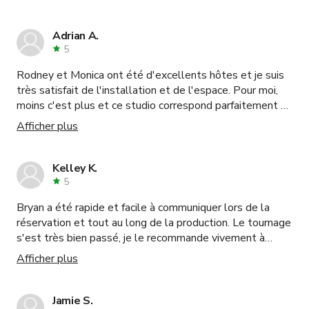
réserverais certainement à nouveau !
Adrian A.
5
Rodney et Monica ont été d'excellents hôtes et je suis
très satisfait de l'installation et de l'espace. Pour moi,
moins c'est plus et ce studio correspond parfaitement à
cela. Je recommanderai cet espace à d'autres et je
Afficher plus
reviendrai pour une autre séance dans quelques
semaines.
Kelley K.
5
Bryan a été rapide et facile à communiquer lors de la
réservation et tout au long de la production. Le tournage
s'est très bien passé, je le recommande vivement à
quiconque cherche un tournage fluide et facile.
Afficher plus
Jamie S.