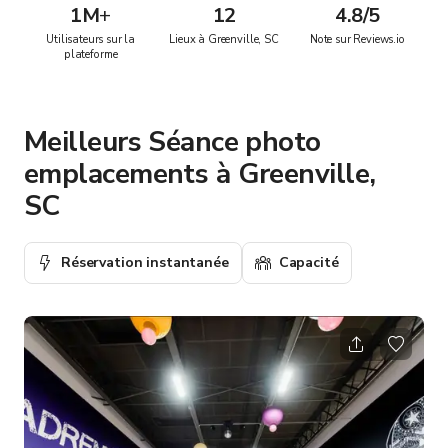
1M
+
12
4.8/5
Utilisateurs sur la
Lieux à Greenville, SC
Note sur Reviews.io
plateforme
Meilleurs Séance photo
emplacements à Greenville,
SC
Réservation instantanée
Capacité