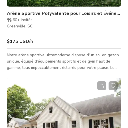
Arène Sportive Polyvalente pour Loisirs et Événemen
60+
invités
Greenville, SC
$175 USD
/h
Notre arène sportive ultramoderne dispose d'un sol en gazon
unique, équipé d'équipements sportifs et de gym haut de
gamme, tous impeccablement éclairés pour votre plaisir. Le
point central de notre lieu est notre vaste terrain de 6000 turf,
offrant le cadre idéal pour des fêtes d'anniversaire et
événements à thème sportif exaltants. Que vous soyez enfant
ou adulte, profitez de l'excitation de jouer à votre sport
préféré tout en célébrant votre occasion spéciale. De plus,
notr