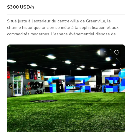
$300 USD
/h
Situé juste à l'extérieur du centre-ville de Greenville, le
charme historique ancien se mêle à la sophistication et aux
commodités modernes. L'espace événementiel dispose de
planchers en bois d'origine, plus de 10 000 pieds carrés
d'espace, une suite privée pour se changer, et une cour
extérieure. Des mariages élégants et belles célébrations aux
événements d'entreprise et réunions informatives, les trois
espaces uniques vous aideront à créer l'événement de vos
rêves les pl