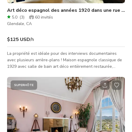
Art déco espagnol des années 1920 dans une rue cal
5.0
(
3
)
60
invités
Glendale, CA
$125 USD
/h
La propriété est idéale pour des interviews documentaires
avec plusieurs arrière-plans ! Maison espagnole classique de
1929 avec salle de bain art déco entièrement restaurée,
planchers en bois d'origine et caractéristiques intégrées
uniques, située dans une rue calme et adaptée à la production
à Glendale ! Le salon comprend des poutres apparentes, une
SUPERHÔTE
grande cheminée circulaire et des portes-fenêtres. La salle à
manger dispose d'une longue table en bois avec 10 chaises,
un vieu