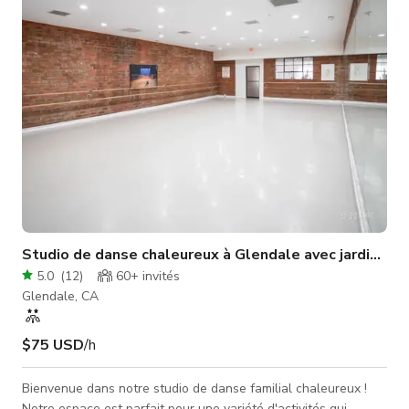
spectaculaire maison des années 1920, nichée dans un
quartier calme sur u
Studio de danse chaleureux à Glendale avec jardin arri
5.0
(
12
)
60+
invités
Glendale, CA
$75 USD
/h
Bienvenue dans notre studio de danse familial chaleureux !
Notre espace est parfait pour une variété d'activités qui