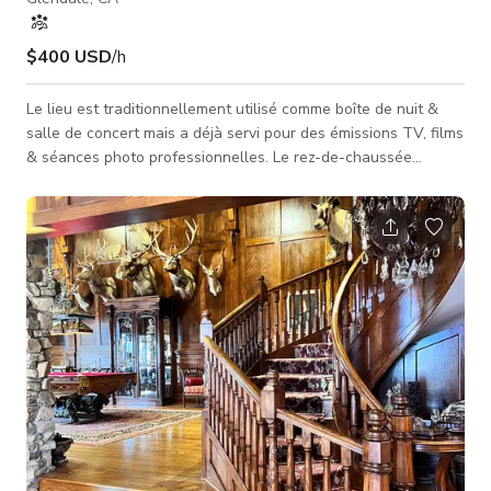
$400 USD
/h
Le lieu est traditionnellement utilisé comme boîte de nuit &
salle de concert mais a déjà servi pour des émissions TV, films
& séances photo professionnelles. Le rez-de-chaussée
dispose d'un système d'éclairage exquis pouvant changer et
mixer les couleurs dynamiquement ÉTAGE SUPÉRIEUR - 2
bars complets - Scène de performance modulaire avec
éclairage professionnel - Grande piste de danse - Machine à
fumée disponible - Plafond de 18 pieds de haut - 3 grands
murs vidéo LED REZ-D