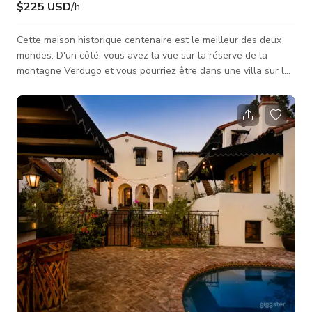
$225 USD
/h
Cette maison historique centenaire est le meilleur des deux
mondes. D'un côté, vous avez la vue sur la réserve de la
montagne Verdugo et vous pourriez être dans une villa sur la
côte italienne. De l'autre côté, vous avez les lumières
scintillantes du paysage urbain de Los Angeles. Décorée
impeccablement avec des chevaliers en armure complets, des
épées espagnoles, de la vaisselle marocaine, des chaises
syriennes et d'autres antiquités qui vous épateront. Deux
cheminées, dont une