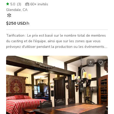
5.0
(
3
)
60+
invités
Glendale, CA
$250 USD
/h
Tarification : Le prix est basé sur le nombre total de membres
du casting et de l'équipe, ainsi que sur les zones que vous
prévoyez d'utiliser pendant la production ou les événements.
Les tarifs indiqués concernent une seule zone, et des zones
supplémentaires devront être discutées et convenues.
Organisons un appel dès que possible pour discuter de vos
besoins — nous nous efforçons d'être aussi économiques que
possible ! Cette maison de 2 800 pieds carrés à Glendale
présente d