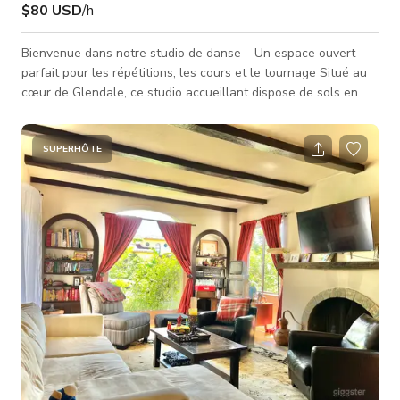
$80 USD
/h
Bienvenue dans notre studio de danse – Un espace ouvert
parfait pour les répétitions, les cours et le tournage Situé au
cœur de Glendale, ce studio accueillant dispose de sols en
bois chaleureux, de miroirs mur à mur et d'un éclairage vif au
plafond qui crée un environnement idéal pour la danse, le
mouvement ou les productions créatives. L'espace est propre,
SUPERHÔTE
spacieux et plein de charme culturel. Que vous organisiez une
répétition de danse, filmiez une performance, donniez un
cours