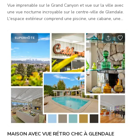
Vue imprenable sur le Grand Canyon et vue sur la ville avec
une vue nocturne incroyable sur le centre-ville de Glendale.
L'espace extérieur comprend une piscine, une cabane, une
terrasse et un court de tennis construit au sommet de la
colline avec une vue à 360 degrés sur DTLA et le centre-ville
de Glendale. Idéal pour la photographie, la vidéographie, la
SUPERHÔTE
publicité, les rassemblements au bord de la piscine, sur la
terrasse ou sur le court de tennis. Il y a une cabane près de la
piscine a
MAISON AVEC VUE RÉTRO CHIC À GLENDALE