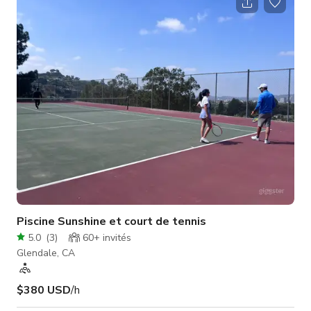
de 900 sq ft est actuellement vacante et fonctionne très bien
comme loge verte car elle dispose d’une cuisine et d’une salle
de bain.
Piscine Sunshine et court de tennis
5.0
(
3
)
60+
invités
Glendale, CA
$380 USD
/h