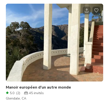
rez-de-chaussée dispose d'un système d'éclairage exquis
capable de changer et de mélanger les couleurs de manière
dynamique REZ-DE-CHAUSSÉE - 1 bar complet - Système
d'éclairage à la pointe de la technologie - Machine à
brouillard disponible - Piste de danse de taille moyenne Le
tarif horaire ind
Manoir européen d'un autre monde
5.0
(
2
)
45
invités
Glendale, CA