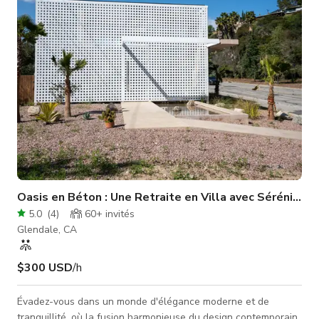
des arbres et la vallée, plusieurs niveaux d'espaces de vie et
de d
Oasis en Béton : Une Retraite en Villa avec Sérénité au
5.0
(
4
)
60+
invités
Glendale, CA
$300 USD
/h
Évadez-vous dans un monde d'élégance moderne et de
tranquillité, où la fusion harmonieuse du design contemporain