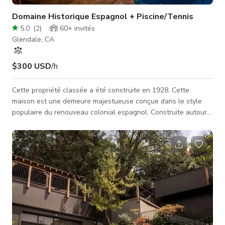
Domaine Historique Espagnol + Piscine/Tennis
5.0
(
2
)
60+
invités
Glendale, CA
$300 USD
/h
Cette propriété classée a été construite en 1928. Cette
maison est une demeure majestueuse conçue dans le style
populaire du renouveau colonial espagnol. Construite autour
d'une cour centrale dramatique et dotée de grands espaces
formels, cette propriété incarne toutes les caractéristiques
architecturales impressionnantes de l'époque, y compris une
entrée formelle à deux étages avec un escalier majestueux,
un élégant salon formel et une immense salle à manger avec
des portes-fen