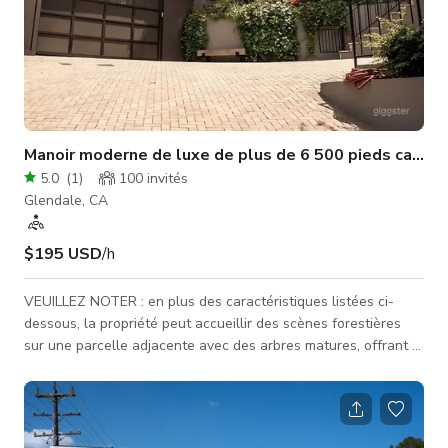
Manoir moderne de luxe de plus de 6 500 pieds carrés a
5.0
(
1
)
100
invités
Glendale, CA
$195 USD
/h
VEUILLEZ NOTER : en plus des caractéristiques listées ci-
dessous, la propriété peut accueillir des scènes forestières
sur une parcelle adjacente avec des arbres matures, offrant la
possibilité de filmer des scènes forestières / rurales en pleine
ville. Bienvenue sur votre prochain lieu de production : une
maison architecturale dramatique perchée au-dessus du
canyon à Glendale, offrant une vue panoramique sur la cime