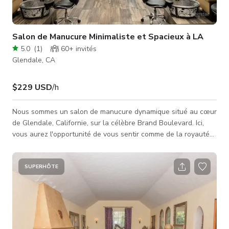
Salon de Manucure Minimaliste et Spacieux à LA
5.0
(
1
)
60+
invités
Glendale, CA
$229 USD
/h
Nous sommes un salon de manucure dynamique situé au cœur
de Glendale, Californie, sur la célèbre Brand Boulevard. Ici,
vous aurez l'opportunité de vous sentir comme de la royauté
tout en bénéficiant de services d'onglerie à la pointe de la
technologie allant du gel x, acrylique, gel, sns, et plus encore.
Situé à quelques minutes de l'Americana, du Glendale
SUPERHÔTE
Galleria, et de centaines de restaurants, nous sommes
l'endroit parfait pour votre prochain événement.