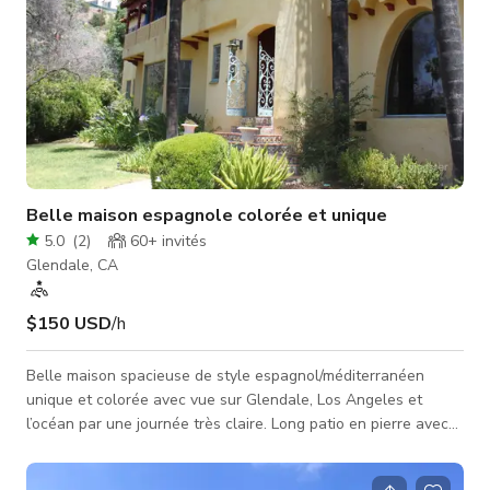
Belle maison espagnole colorée et unique
5.0
(
2
)
60+
invités
Glendale, CA
$150 USD
/h
Belle maison spacieuse de style espagnol/méditerranéen
unique et colorée avec vue sur Glendale, Los Angeles et
l’océan par une journée très claire. Long patio en pierre avec
piscine et cheminée en carreaux mexicains - cadre luxuriant et
tropical dans les collines de Glendale. Notre maison d’hôtes