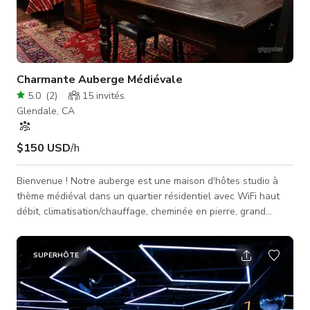
Charmante Auberge Médiévale
5.0
(
2
)
15
invités
Glendale, CA
$150 USD
/h
Bienvenue ! Notre auberge est une maison d'hôtes studio à
thème médiéval dans un quartier résidentiel avec WiFi haut
débit, climatisation/chauffage, cheminée en pierre, grand
espace de travail avec table (8 places), lit queen size, coin
cuisine (réfrigérateur, micro-ondes, cafetière, plaque de
cuisson à deux feux et four grille-pain), salle de bain 3/4 et
SUPERHÔTE
placard. Des portes doubles s'ouvrent sur une cour de style
marocain avec foyer extérieur. Un second espace extérieur
comprend