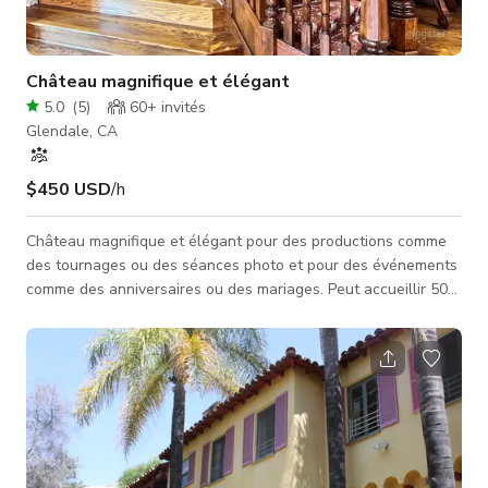
Château magnifique et élégant
5.0
(
5
)
60+
invités
Glendale, CA
$450 USD
/h
Château magnifique et élégant pour des productions comme
des tournages ou des séances photo et pour des événements
comme des anniversaires ou des mariages. Peut accueillir 50
personnes à la fois. Faites-nous savoir ce dont vous avez
besoin à l'avance afin que nous puissions le préparer pour
vous. Entièrement meublé et prêt à l'emploi. Nous espérons
accueillir votre prochaine production ou événement !