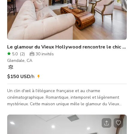
Le glamour du Vieux Hollywood rencontre le chic paris
5.0
(
2
)
30
invités
Glendale, CA
$150 USD
/h
Un clin d'œil à l'élégance française et au charme
cinématographique. Romantique, intemporel et légèrement
mystérieux. Cette maison unique mêle le glamour du Vieux
Hollywood à la beauté rustique du Sud de la France, offrant
un décor saisissant et polyvalent pour toute production. Idéal
pour : Séances photo, tournages vidéo, films, télévision, clips
musicaux, interviews et campagnes publicitaires. Cette