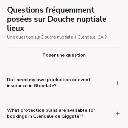
Questions fréquemment
posées sur Douche nuptiale
lieux
Une question sur Douche nuptiale à Glendale, CA ?
Poser une question
Do I need my own production or event
insurance in Glendale?
Yes. All renters are required to carry
Comprehensive Liability and Property Damage
insurance with liability coverage of no less than
What protection plans are available for
bookings in Glendale on Giggster?
$1,000,000.
Giggster offers Damage Protection coverage that