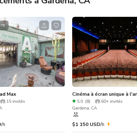
acements à Gardena, CA
ÔTE
 pieds carrés
ad Max
Cinéma à écran unique à l'a
15
invités
5.0
(
8
)
60+
invités
A
Gardena, CA
D
/h
$1 150 USD
/h