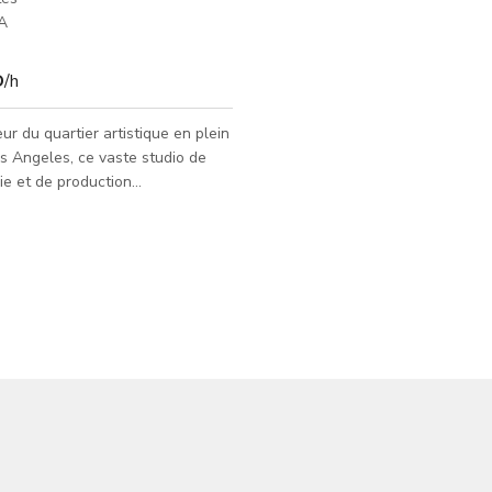
A
D
/h
ur du quartier artistique en plein
s Angeles, ce vaste studio de
e et de production
phique offre un cadre idéal pour
ain événement créatif. Conçu et
nspirer la créativité et optimiser
ité, le studio a été littéralement
e zéro avec la réunion parfaite en
stème d'éclairage à la pointe de
gie à la décoration confortable
lente, cet espace intérieur et ex