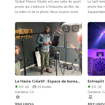
Global Fitness Studio est une salle de sport
Le tarif mi
privée qui s'adresse à l'industrie du film, de
photo fixe
la vidéo et de la photo. Nous louons notre
équipe/tal
salle de sport de 10 000 pieds carrés
une journée de 1
équipée d'appareils à la pointe de la
renseigner 
technologie, d'un ring de boxe de taille
grande enve
officielle et d'un grand parking pour les
suivants co
grandes équipes de tournage. Que vous
projet : Dat
lanciez un nouveau produit de fitness, que
Taille de l'
vous tourniez un film de boxe ou simplement
nécessaires
du contenu vidéo, notre salle de sport est
lieu : Info
l'emplacement parfait pour vo
votre projet
Le Havre Créatif : Espace de bureau de premier o
Entrepôt 
5.0
(
4
)
15
invités
5.0
(
3
)
Gardena, CA
Gardena, C
$50 USD
/h
$57 USD