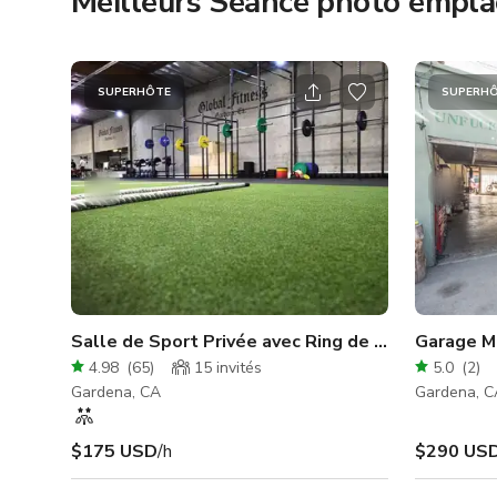
Meilleurs Séance photo empl
SUPERHÔTE
SUPERH
Salle de Sport Privée avec Ring de Boxe - 10 000
Garage M
4.98
(
65
)
15
invités
5.0
(
2
)
Gardena, CA
Gardena, C
$175 USD
/h
$290 US