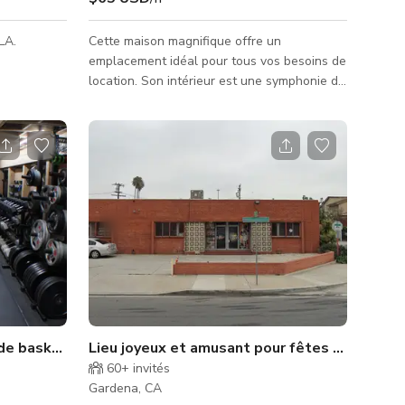
LA.
Cette maison magnifique offre un
emplacement idéal pour tous vos besoins de
location. Son intérieur est une symphonie de
couleurs vives et éclatantes, complétée par
une abondance de plantes luxuriantes qui
infusent chaque coin d'une beauté naturelle.
Des œuvres d'art naturelles personnalisées
ornent les murs, ajoutant une touche unique
à chaque pièce. La disposition ouverte
baigne l'espace de lumière naturelle,
renforçant l'atmosphère fraîche et
accueillante. Récemment rénovée,
de basket - Réductions disponibles !
Lieu joyeux et amusant pour fêtes et activi
60+
invités
Gardena, CA