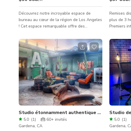
Découvrez notre incroyable espace de
Remises dis
bureau au cœur de la région de Los Angeles
plus de 3 h
! Cet espace remarquable offre des
Premiers in
possibilités infinies pour les petites
combattants L’entrepôt ultime pour 
productions, séances photo, cours de
avec lancer
théâtre et plus encore. Entrez dans notre
sur notre ci
salle de podcast entièrement équipée, où la
Tout inclus 
créativité prend vie. Avec son design
système son
élégant et moderne, cet espace est parfait
frigos et g
pour concrétiser votre vision. Nous
événement.
proposons également un hall d'accueil
LEDs RGB, 
accueillant qui peut être utilisé pour la
bulles, et l
tenue
Studio étonnamment authentique et impression
Studio d
5.0
(
1
)
60+
invités
5.0
(
1
)
Gardena, CA
Gardena, C