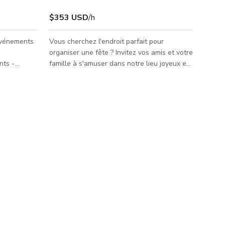
$353 USD
/h
 Événements
Vous cherchez l'endroit parfait pour
organiser une fête ? Invitez vos amis et votre
nts -
famille à s'amuser dans notre lieu joyeux et
convivial. Il y a beaucoup d'espace pour tout
n ouvert
type d'installation que vous souhaitez.
evez
nnel en
 vos clients
igne de
lourd,
aphiques