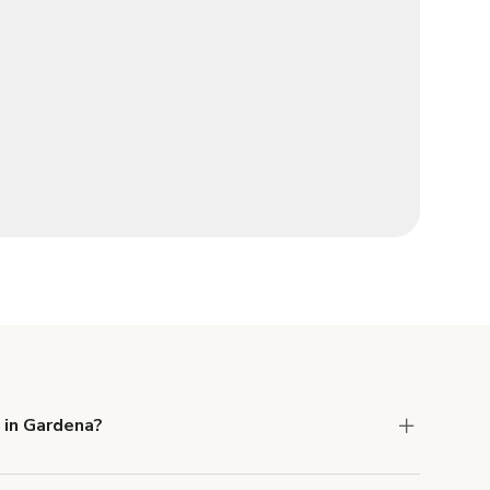
 in Gardena?
 Liability and Property Damage insurance with