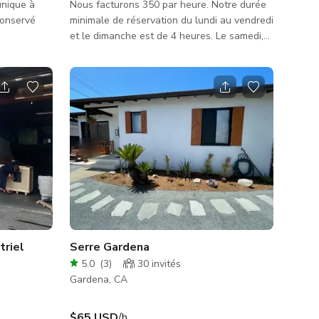
unique à
Nous facturons 350 par heure. Notre durée
conservé
minimale de réservation du lundi au vendredi
et le dimanche est de 4 heures. Le samedi,
la durée minimale d'événement est de 8
heures. Le lieu est situé à Gardena sur
Crenshaw en face de l'ancien cinéma
Gardena au 14911 boulevard Crenshaw.
Rue à 4 voies devant. Terrain privé clôturé
de 8250 pieds carrés à l'arrière qui sert
aussi d'espace événementiel. Espace
intérieur de 5300 pieds carrés. Salon à
cigares couvert extérieur. Architec
triel
Serre Gardena
5.0
(
3
)
30
invités
Gardena, CA
$65 USD
/h