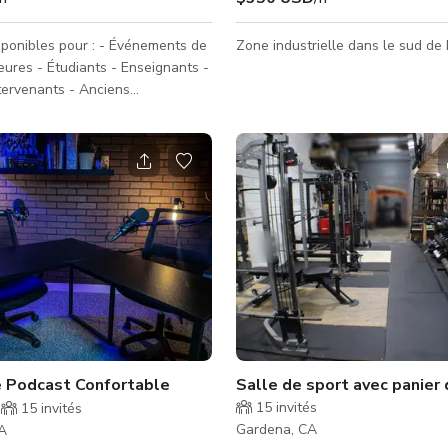
ponibles pour : - Événements de
Zone industrielle dans le sud de 
eures - Étudiants - Enseignants -
tervenants - Anciens
fêtes
 de haches et couteaux privés
ble de fléchettes unique de 7' !
avec tables, chaises, toilettes,
ore bluetooth/PA, kitchenette,
lacières pour votre fête ou
 Système d’éclairage DMX avec
lasers, machines à fumée &
umières noires !
nant
e Podcast Confortable
Salle de sport avec panier 
15
invités
15
invités
Gardena, CA
A