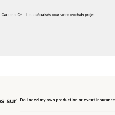
s sur
Do I need my own production or event insurance
Yes. All renters are required to carry Comprehensive
liability coverage of no less than $1,000,000.