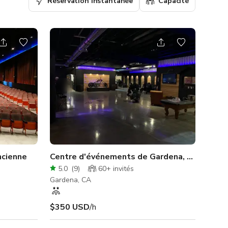
Réservation instantanée
Capacité
ncienne
Centre d'événements de Gardena, spacieux, r
5.0
(
9
)
60+
invités
Gardena, CA
$350 USD
/h