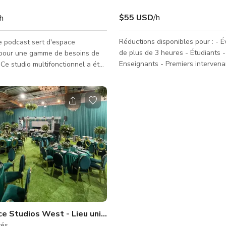
$55 USD
/h
/h
Réductions disponibles pour : -
e podcast sert d'espace
de plus de 3 heures - Étudiants -
 pour une gamme de besoins de
Enseignants - Premiers intervena
 Ce studio multifonctionnel a été
Anciens combattants Installation
 diverses fins, telles que des
d'entraînement multisports à pla
 filmées, des podcasts, des
avec beaucoup de stationnements ! Él
table, et plus encore. Ses
votre activité de coaching perso
iques exceptionnelles en font un
offrant une installation privée où
 pour produire des podcasts,
peuvent apprendre et s'entraîner
nterviews, créer du contenu
confortablement ! Panier de basket de taille
our les réseaux sociaux, filmer
et hauteur réglementaires avec l
 faciliter des réunions, organiser
lancer franc, sac de vitesse, sac 
ectures à table, offrir
équipeme
se.
ce Studios West - Lieu unique pour tournages cinématogr
tés