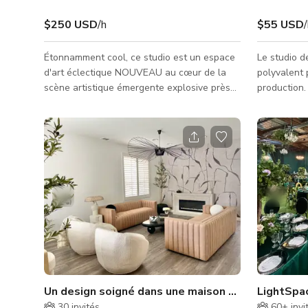
$250 USD
/h
$55 USD
Étonnamment cool, ce studio est un espace
Le studio d
d'art éclectique NOUVEAU au cœur de la
polyvalent
scène artistique émergente explosive près
production.
de SpaceX d'Elon Musk (à l'aéroport de
utilisé pour
Hawthorne). L'espace est parfait pour des
productions
prises de vue et des tournages bruts et
lectures à 
authentiques. Une galerie avant robuste
caractérist
domine une cour magique et un coin
cadre idéal
d'artiste. Des criques, des coins et des
mener des i
textures remplies de petits détails
engageant p
inattendus mettent en valeur ce paysage
des projets,
urbain industriel occidental post-tribal. Les
de petites l
espaces
Un design soigné dans une maison chic et lumineu
LightSpa
30
invités
60+
invi