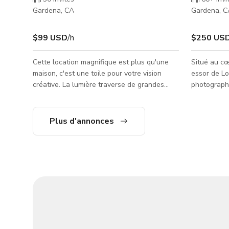
Gardena, CA
Gardena, C
$99 USD
/h
$250 US
Cette location magnifique est plus qu'une
Situé au cœ
maison, c'est une toile pour votre vision
essor de Lo
créative. La lumière traverse de grandes
photographi
fenêtres, illuminant un intérieur moderne
cinématogra
chic conçu pour inspirer. Séances photo :
votre proch
Capturez l'essence de votre marque dans un
câblé pour i
Plus d'annonces
cadre sophistiqué et lumineux.
la productiv
Impeccablement conçu mais assez neutre
construit d
pour vos accessoires et votre touche
tête. Du sy
personnelle. Retraite de coworking :
la technolo
Stimulez la productivité avec un groupe de
mais polyva
personnes partageant les mêmes idées
dans un env