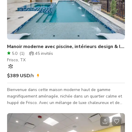
Manoir moderne avec piscine, intérieurs design & lumiè
5.0
(
1
)
45
invités
Frisco, TX
$389 USD
/h
Bienvenue dans cette maison moderne haut de gamme
magnifiquement aménagée, nichée dans un quartier calme et
huppé de Frisco. Avec un mélange de luxe chaleureux et de
design à concept ouvert, cet espace polyvalent est idéal pour
la photographie, le tournage, les ateliers et les réunions
intimes. Caractéristiques clés : ✨ Intérieurs lumineux et
élégants Meublés avec goût, éclairage d'accentuation et tons