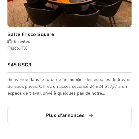
Salle Frisco Square
5
invités
Frisco, TX
$45 USD
/h
Bienvenue dans le futur de l'immobilier des espaces de travail.
Bureaux privés. Offrez un accès sécurisé 24h/24 et 7j/7 à un
espace de travail privé à quelques pas de notre
environnement de coworking de nouvelle génération. Les
bureaux privés sont entièrement meublés avec des bureaux
haute performance, des chaises, d'autres
Plus d'annonces
équipements/bibliothèques de bureau—et une porte ! Espace
salle de conférence pour jusqu'à 8 personnes. Notre lieu est
inclus, et nous proposons des servi