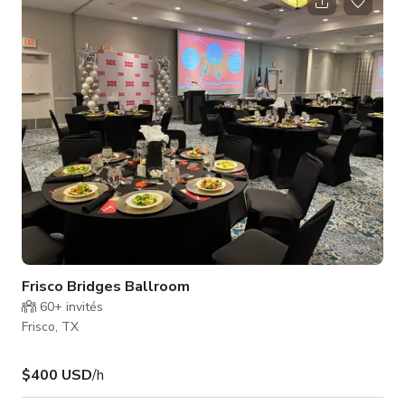
réunions de groupe. Forfaits événementiels INCLUENT : •
Événement jusqu'à 2 heures (total 3,5 heures / 45 min
installation, 45 min démontage) • Aide à l'installation et au
démontage
Frisco Bridges Ballroom
60+
invités
Frisco, TX
$400 USD
/h