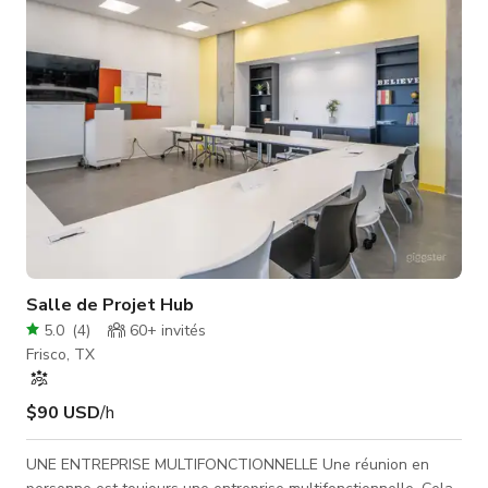
naturels — un cadre magnifique prêt pour la caméra. 🪟
Espaces ouve
Salle de Projet Hub
5.0
(
4
)
60+
invités
Frisco, TX
$90 USD
/h
UNE ENTREPRISE MULTIFONCTIONNELLE Une réunion en