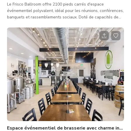
Le Frisco Ballroom offre 2100 pieds carrés d'espace
événementiel polyvalent, idéal pour les réunions, conférences,
banquets et rassemblements sociaux. Doté de capacités de
projection triple, le ballroom assure des présentations fluides
et une visibilité améliorée sous tous les angles. Les invités
peuvent profiter de la commodité de notre équipe de
restauration sur place, proposant des menus personnalisés
adaptés à toute occasion. De plus, une vaste zone pré-
fonction est dispo
Espace événementiel de brasserie avec charme intérieu