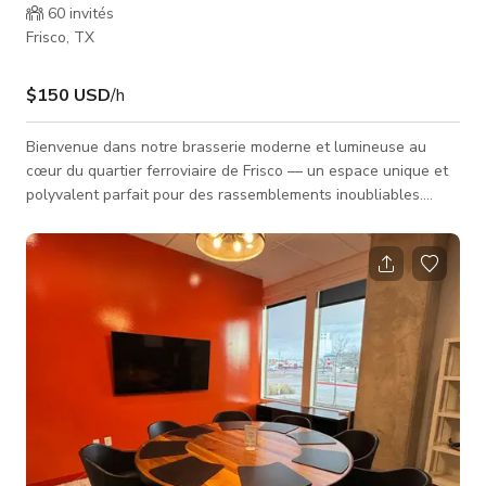
60
invités
Frisco, TX
$150 USD
/h
Bienvenue dans notre brasserie moderne et lumineuse au
cœur du quartier ferroviaire de Frisco — un espace unique et
polyvalent parfait pour des rassemblements inoubliables.
Avec un mélange de charme industriel et de détails
chaleureux et accueillants, notre lieu offre un décor unique
pour tout, des baby showers et anniversaires aux événements
d'entreprise et célébrations. À l'intérieur, vous trouverez un
aménagement ouvert avec de hauts plafonds, une lumière
naturelle et une esth�