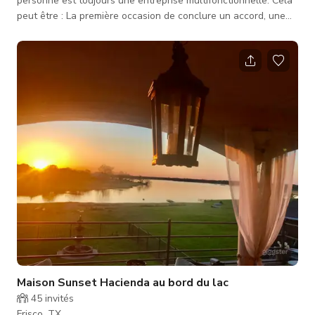
personne est toujours une entreprise multifonctionnelle. Cela
peut être : La première occasion de conclure un accord, une
introduction pour rencontrer (et impressionner) un client
potentiel, une introduction à une équipe que vous allez gérer
ou avec laquelle vous allez travailler, une période cruciale où
des décisions doivent être prises, une session sensible au
temps où le travail doit être accompli. Si vous facilitez une
réunion,
Maison Sunset Hacienda au bord du lac
45
invités
Frisco, TX