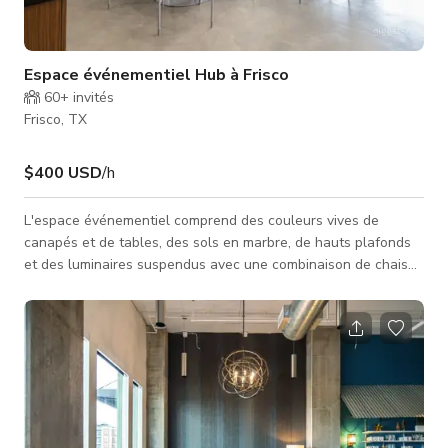
Espace événementiel Hub à Frisco
60+
invités
Frisco, TX
$400 USD
/h
L'espace événementiel comprend des couleurs vives de
canapés et de tables, des sols en marbre, de hauts plafonds
et des luminaires suspendus avec une combinaison de chaises
blanches, de tables et de murs gris pour un look classique. -
Capacité assise 35 - Capacité debout uniquement 100 - TV
avec connexion sans fil - Espace privé / mur modulaire - Café
communautaire / salle de pause - Gestionnaire
communautaire sur place + services de conciergerie -
Nourriture et boissons extérieures aut