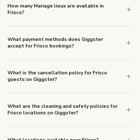
'Filters' to look for something specific.
How many Mariage lieux are available in
Frisco?
Right now, there are 11 Mariage lieux available in
Frisco.
What payment methods does Giggster
accept for Frisco bookings?
You can pay for your booking with a credit card, or
with ACH or wire transfer for bookings over $4k.
What is the cancellation policy for Frisco
guests on Giggster?
Refund options vary, based on when the booking
is canceled.
Learn more about Giggster's
cancellation and refund policy
.
What are the cleaning and safety policies for
Frisco locations on Giggster?
Now more than ever, your health and safety is our
number one priority. We've outlined specific
health and safety requirements for both hosts