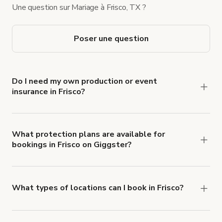
Une question sur Mariage à Frisco, TX ?
Poser une question
Do I need my own production or event
insurance in Frisco?
Yes. All renters are required to carry
Comprehensive Liability and Property Damage
insurance with liability coverage of no less than
What protection plans are available for
bookings in Frisco on Giggster?
$1,000,000.
Giggster offers Damage Protection coverage that
you can add to a booking at checkout.
Learn more
about Giggster's Damage Protection coverage.
What types of locations can I book in Frisco?
You can choose from 42 types! Just search for
locations in Frisco at
giggster.com
, then click