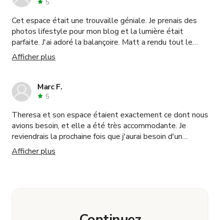
5
Cet espace était une trouvaille géniale. Je prenais des
photos lifestyle pour mon blog et la lumière était
parfaite. J'ai adoré la balançoire. Matt a rendu tout le
processus très facile. Je réutiliserai certainement cet
Afficher plus
espace !
Marc F.
5
Theresa et son espace étaient exactement ce dont nous
avions besoin, et elle a été très accommodante. Je
reviendrais la prochaine fois que j'aurai besoin d'un
espace simple mais confortable.
Afficher plus
Continuez