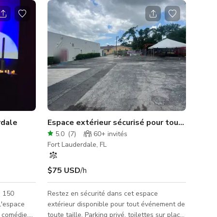
rdale
Espace extérieur sécurisé pour tous les év
5.0
(
7
)
60+
invités
Fort Lauderdale, FL
$75 USD
/h
e 150
Restez en sécurité dans cet espace
extérieur disponible pour tout événement de
s comédie,
toute taille. Parking privé, toilettes sur place