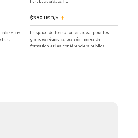
Fort Lauderdale, FL
$350 USD
/h
L'espace de formation est idéal pour les
Intime, un
grandes réunions, les séminaires de
 Fort
formation et les conférenciers publics,
incluant un support audiovisuel et pouvant
que et ses
accueillir confortablement jusqu'à 40 invités
eu est
assis, ou 24 invités à des tables. Téléviseur
 gamme
HDTV 85" Projecteur HD 12' et écran 2
connexions Internet Gb Téléphone de
s activités,
conférence Climatisation, chauffage Lumière
retraites
naturelle **La première photo met en avant
 événements
l'espace réel. Les images suivantes montrent
ts sociaux
les espaces commun