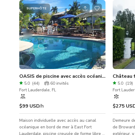
SUPERHÔTE
OASIS de piscine avec accès océanique à East For
Château f
5.0
(
44
)
60
invités
5.0
(
19
)
Fort Lauderdale, FL
Fort Lauder
$99 USD
/h
$275 US
Maison individuelle avec accès au canal
Demeure de
océanique en bord de mer à East Fort
de Broward.
Lauderdale, piscine creusée de forme libre &
extérieur, y