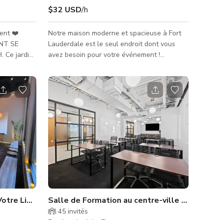
$32 USD
/h
ent ❤️
Notre maison moderne et spacieuse à Fort
NT SE
Lauderdale est le seul endroit dont vous
in
avez besoin pour votre événement !
clôturé est
Emplacement très central !! 12 minutes en
grande
voiture de la plage de Fort Lauderdale, 14
 un endroit
minutes de l'aéroport, 10 minutes du centre-
hautes
ville de Las Olas. Parfait pour les
s Areca,
rassemblements privés
pour vous et
équipements
 Votre Lieu d'Événement Confortable et Studio de Danse
Salle de Formation au centre-ville de Fort L
45
invités