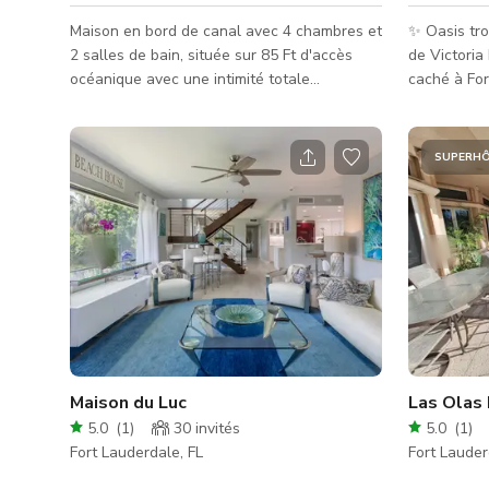
Maison en bord de canal avec 4 chambres et
✨ Oasis tr
2 salles de bain, située sur 85 Ft d'accès
de Victoria
océanique avec une intimité totale
caché à Fo
(entièrement clôturée) dans un cul-de-sac
retraite en
calme. Piscine chauffée à l'eau salée dans
végétation 
un jardin luxuriant et tropical. Terrasse
des événem
SUPERH
entièrement équipée. Grill et options
rassemblem
supplémentaires de sièges extérieurs
créatives. Profitez de la magie de cette oasis
disponibles sur demande. Plan ouvert.
privée avec
Cuisine avec bar. Chambre principale très
privé et un
spacieuse. Accès facile à la plage à 5
lever du sol
minutes en voiture ou 20 minutes à
de parking 
Maison du Luc
Las Olas
5.0
(
1
)
30
invités
5.0
(
1
)
Fort Lauderdale, FL
Fort Lauder