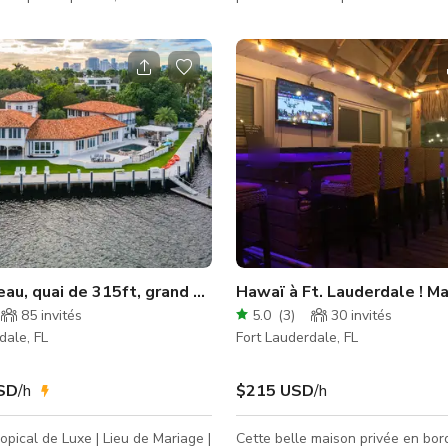
ne peut être utilisé que pour
des performances de groupe, des
 toilettes. Le château présente
d'affaires, du théâtre en direct, etc. Veui
 européenne exquise avec de
noter que les vendredis et samedi
tres en verre, des portes
disponibilité n'est qu'après 22h 
et des portes doubles d'entrée
l'utilisation de la scène. Les autre
é ornées. Le domaine dispose
horaires et la disponibilité varien
e allée circulaire avec une
envoyer un message pour vérifier
i vous transporte dans le sud de
disponibilité à la date et à l'heur
e jardin arrière
souhaitées.
 Olas Isles
'eau, quai de 315ft, grand domaine de manoir
Hawaï à Ft. Lauderdale ! M
85
invités
5.0
(
3
)
30
invités
dale, FL
Fort Lauderdale, FL
SD
/h
$215 USD
/h
pical de Luxe | Lieu de Mariage |
Cette belle maison privée en bor