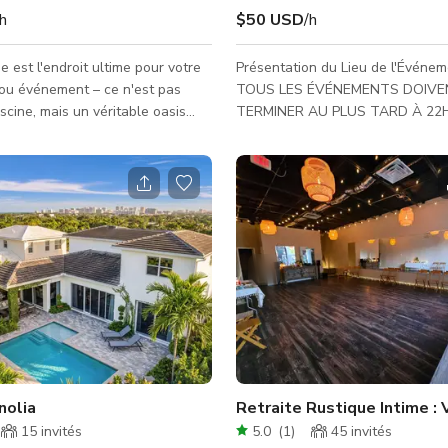
/h
$50 USD
/h
e est l'endroit ultime pour votre
Présentation du Lieu de l'Événem
ou événement – ce n'est pas
TOUS LES ÉVÉNEMENTS DOIVE
iscine, mais un véritable oasis
TERMINER AU PLUS TARD À 22H. Ce jard
vec une vue imprenable sur
privé, magnifique et entièrement 
un yacht privé de 75 pieds amarré
le lieu idéal pour accueillir une 
e 80 pieds qui ajoute une touche
variété d'événements. Niché dans
d'élégance à toute occasion.
calme et isolé, il est entouré de 
e votre événement passe de cool
clôtures et de luxuriants palmier
 spectaculaire ! 🌊🏊‍♀️🛥️🎥🎉
garantissant une intimité totale 
vos invités. Avec une gamme d'
et une touche unique d'histoire
hollywoodienne, cet espace offr
nolia
Retraite Rustique Intime :
15
invités
5.0
(
1
)
45
invités