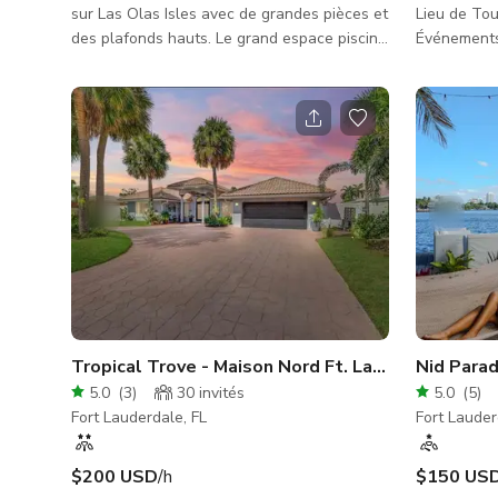
sur Las Olas Isles avec de grandes pièces et
Lieu de Tou
des plafonds hauts. Le grand espace piscine
Événements Privés Déco
extérieur offre d'excellentes opportunités en
de luxe de 
plein air avec vue sur la piscine et 100 pieds
conçu pour 
d'accès au front de mer océanique. Yacht
événements
privé de 75 pieds offrant un magnifique
professionn
décor pour toute occasion.
tournages,
est idéal p
romantiques
passant par
Tropical Trove - Maison Nord Ft. Lauderdale avec 
Nid Parad
5.0
(
3
)
30
invités
5.0
(
5
)
Fort Lauderdale, FL
Fort Lauder
$200 USD
/h
$150 US