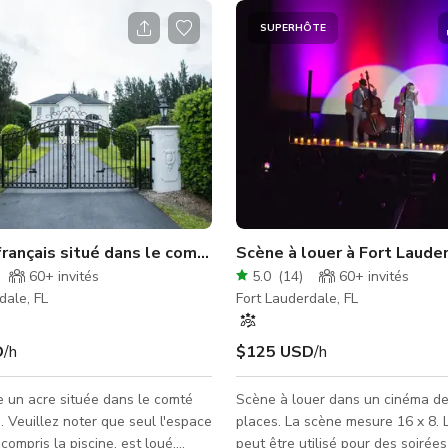
SUPERHÔTE
t Lauderdale !
rançais situé dans le comté de Broward
Scène à louer à Fort Laude
60+
invités
5.0
(
14
)
60+
invités
dale, FL
Fort Lauderdale, FL
D
/h
$125 USD
/h
 un acre située dans le comté
Scène à louer dans un cinéma d
 Veuillez noter que seul l'espace
places. La scène mesure 16 x 8. L'espace
 compris la piscine, est loué.
peut être utilisé pour des soirée