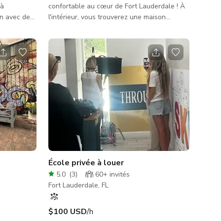
 à
confortable au cœur de Fort Lauderdale ! À
éan avec des
l'intérieur, vous trouverez une maison
rnée et des
rénovée de 500 sqft comprenant : - Une
r. Le soleil
immense lumière naturelle - Des carreaux
ques
blancs à texture unique partout - Cuisine
 soir ! Si
avec plans de travail en granit blanc - Salle
rne avec
de bain avec douche debout et design
hoto ou la
marbré blanc - Salle de détente, pouvant
s cherchez de
être mise à disposition comme chambre
fait pour une
meublée ou non meublée (pour installation,
stockage, vestiaire, espace de réunion
École privée à louer
5.0
(
3
)
60+
invités
Fort Lauderdale, FL
$100 USD
/h