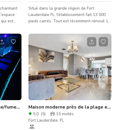
 charmant
Situé dans la grande région de Fort
 L'espace
Lauderdale FL, l'établissement fait 13 000
 qui est
pieds carrés. Tout est récemment rénové. Le
bâtiment est situé au cœur de Fort
murs
Lauderdale, parfait pour toutes les
i en font un
occasions.
s de
t également
is ainsi
ez toujours
ce auprès de
cine/fumeur/toboggan
Maison moderne près de la plage et de Las Ol
5.0
(
5
)
15
invités
Fort Lauderdale, FL