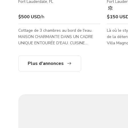
Fort Lauderdale, FL
Fort Lauder
$500 USD
/h
$150 US
Cottage de 3 chambres au bord de l'eau.
Là où le st
MAISON CHARMANTE DANS UN CADRE
de la déten
UNIQUE ENTOURÉE D'EAU. CUISINE
Villa Magno
ENTIEREMENT RENOVÉE AVEC MEUBLES
époustoufla
SUR MESURE, GRANIT, RÉFRIGÉRATEUR
impeccable
SUB-ZERO, CUISINIÈRE À GAZ
tropical lux
Plus d'annonces
THERMADOR 6 FEUX. SALLE DE BAINS
chauffée à 
RÉNOVÉES. TERRASSE ET QUAI AVEC LIFT
2 étages, a
ÉLECTRIQUE POUR BATEAU. PISCINE
magnifiques
JARDIN LUXURIANT AVEC DIVERS
dans un pla
PALMIERS INCLUANT DES PALMIERS
plusieurs n
ROYAUX. COTTAGE INVITÉ.
calme, cent