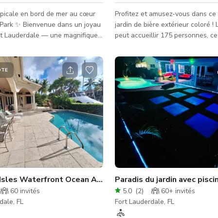
opicale en bord de mer au cœur
Profitez et amusez-vous dans ce
 Park ✨ Bienvenue dans un joyau
jardin de bière extérieur coloré !
rt Lauderdale — une magnifique
peut accueillir 175 personnes, ce
 bord de mer entourée d'une
parfait pour les grandes fêtes et
tropicale luxuriante, parfaite pour
rassemblements. Il possède des 
ents intimes, des
colorés et des sols en briques qu
ÔTE
ents ou des expériences
excellent décor pour les location
production. Le jardin de bière es
 une grande piscine, un quai
équipé de tables et chaises en bo
e vue imprenable sur la baie au
que de tables en tonneau. Veuill
eil. La propriété offre 4 places
vérifier la disponibilité de l'espa
intérieures et un g
l'hôte.
 Isles Waterfront Ocean Access Pool
Paradis du jardin avec pis
60
invités
5.0
(
2
)
60+
invités
dale, FL
Fort Lauderdale, FL