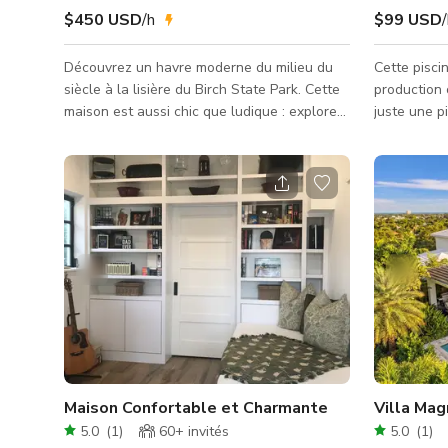
$450 USD
/h
$99 USD
Découvrez un havre moderne du milieu du
Cette piscin
siècle à la lisière du Birch State Park. Cette
production 
maison est aussi chic que ludique : explorez
juste une p
les eaux en kayak, organisez des réunions
extérieur a
familiales élégantes dans la salle à manger
l'océan et 
sophistiquée ou sur la véranda grillagée, ou
à un quai d
écoutez le chant des oiseaux lors d'un bain
de luxe et 
relaxant dans le jacuzzi. Lorsque vous êtes
C'est là qu
prêt à explorer, la plage — habitat des
à absolument
célèbres tortues de mer de Fort Lauderdale
— est à quelques pas. Et une variété de r
Maison Confortable et Charmante
Villa Mag
5.0
(
1
)
60+
invités
5.0
(
1
)