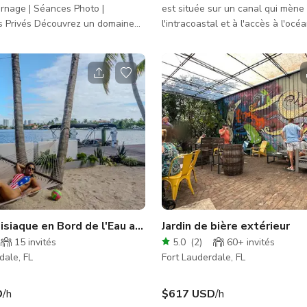
rnage | Séances Photo |
est située sur un canal qui mène
uvrez un domaine
l'intracoastal et à l'accès à l'oc
premier plan en Floride du Sud,
vues magnifiques pendant la jou
des mariages inoubliables, des
couchers de soleil magiques le soi
 privés et des productions
se couche ici même ! De magnifi
elles. Ce lieu polyvalent pour
couchers de soleil ont lieu chaque
 séances photo et événements
vous cherchez une maison mode
our tout, des mariages
une belle vue, pour capturer la p
 aux réunions d'entreprise, en
scène parfaite, c'est ici ! Si vou
 les publicités, clips musicaux et
l'inspiration, c'est ici. Endroit par
création de contenu. Située au cœur
séance photo
piscine
isiaque en Bord de l'Eau avec piscine
Jardin de bière extérieur
15
invités
5.0
(
2
)
60+
invités
dale, FL
Fort Lauderdale, FL
D
/h
$617 USD
/h