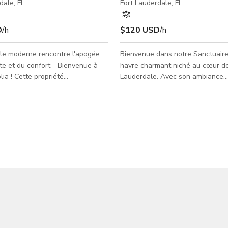
dale, FL
Fort Lauderdale, FL
D
/h
$120 USD
/h
yle moderne rencontre l'apogée
Bienvenue dans notre Sanctuaire 
te et du confort - Bienvenue à
havre charmant niché au cœur de
lia ! Cette propriété
Lauderdale. Avec son ambiance
nte est l'incarnation d'un design
chaleureuse, sa décoration rusti
 qui se fond dans un paysage
caractéristiques uniques, notre li
uriant entourant la piscine
l'endroit parfait pour une large
l'eau salée. Un chef-d'œuvre sur
d'activités et d'événements. Notre espace
vec des finitions intemporelles
polyvalent se prête bien à diverse
 qui brillent de sophistication
y compris la danse, le yoga & les 
n d'étage et un design à
bien-être, les fêtes privées, les
iveaux. Située dans un quartier
de réseautage, les rassemblemen
ralement localisée à
et les événements d'entrepri