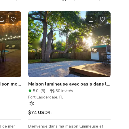
 réunions
disponibles. Fêtes de remise de diplômes,
llez
bar-mitsvahs, réceptions de mariage, le ciel
s soirs, la
est la limite avec cet espace.
pour
s jours, les
t. Veuillez
 la
e
aison moderne avec bar Tiki
Maison lumineuse avec oasis dans le jardin
5.0
(
9
)
30
invités
Fort Lauderdale, FL
$74 USD
/h
d de mer
Bienvenue dans ma maison lumineuse et