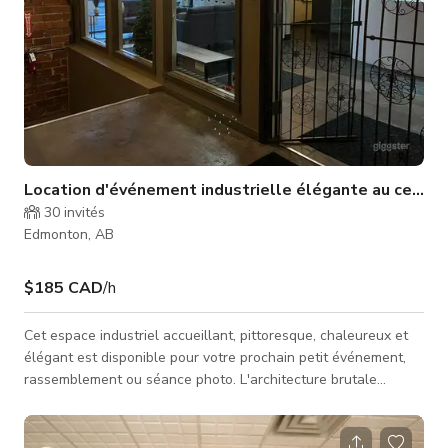
Location d'événement industrielle élégante au centre-
30
invités
Edmonton, AB
$185 CAD
/h
Cet espace industriel accueillant, pittoresque, chaleureux et
élégant est disponible pour votre prochain petit événement,
rassemblement ou séance photo. L'architecture brutale
confère une ambiance industrielle new-yorkaise parfaite pour
une séance photo ou un événement. Situé dans le centre-
ouest d'Edmonton, juste à côté de Jasper Ave. Cet espace est