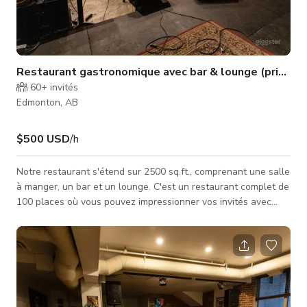
Restaurant gastronomique avec bar & lounge (privatis
60+
invités
Edmonton, AB
$500 USD
/h
Notre restaurant s'étend sur 2500 sq.ft., comprenant une salle
à manger, un bar et un lounge. C'est un restaurant complet de
100 places où vous pouvez impressionner vos invités avec
l'expérience « indépendante » que nous pouvons offrir.
Travaillez directement avec nos professionnels de
l'événementiel pour personnaliser votre prochain événement
d'affaires, déjeuner, réunion, cocktail, dîner de répétition ou
mariage. Nous servons le café de la plus haute qualité de
High Horse Co