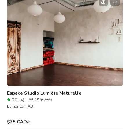
Les commodités incluent une salle de bain pratique, une
kitchenette bien équipée et un espace d'accueil chaleureux,
garantissant une expérience confortable et agréable pour
Espace Studio Lumière Naturelle
5.0
(
4
)
15
invités
Edmonton, AB
$75 CAD
/h