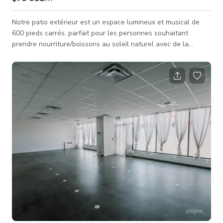
Notre patio extérieur est un espace lumineux et musical de
600 pieds carrés, parfait pour les personnes souhaitant
prendre nourriture/boissons au soleil naturel avec de la
musique live jouée par des artistes locaux. On peut profiter du
temps tout en mangeant/buvant avec des amis ou la famille
ici. Cet espace est disponible pour les séances
photo/tournages, fêtes, événements, réunions. Veuillez noter
que les tarifs seront plus élevés pendant les heures de
pointe, les week-ends et les j