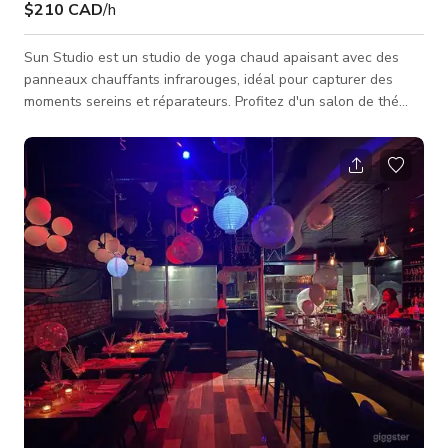
$210 CAD
/h
Sun Studio est un studio de yoga chaud apaisant avec des
panneaux chauffants infrarouges, idéal pour capturer des
moments sereins et réparateurs. Profitez d'un salon de thé
confortable pour la détente avant et après la séance et de
casiers sécurisés pour vos objets de valeur. Parfait pour les
activités de bien-être ou la capture de contenu réfléchi. Note :
Le studio est également disponible pour des événements ou
tournages nocturnes, jusqu'à 5 h du matin. Ce studio de yoga
est