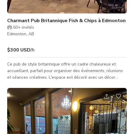
Charmant Pub Britannique Fish & Chips à Edmonton
60+
invités
Edmonton, AB
$300 USD
/h
Ce pub de style britannique offre un cadre chaleureux et
accueillant, parfait pour organiser des événements, réunions
et séances créatives. L'espace est décoré avec un décor
vintage à thème britannique, nappes à carreaux et œuvres
murales emblématiques qui transportent les invités au cœur
de la Grande-Bretagne. Avec son bar entièrement
approvisionné, ses nombreux sièges et sa disposition flexible,
cet espace unique est idéal pour des rassemblements
décontractés, des réunio