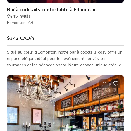
Bar à cocktails confortable à Edmonton
45
invités
Edmonton, AB
$342 CAD
/h
Situé au cœur d'Edmonton, notre bar à cocktails cosy offre un
espace élégant idéal pour les événements privés, les
tournages et les séances photo. Notre espace unique crée le
cadre parfait pour des occasions inoubliables, des
célébrations et un décor idéal pour vos projets créatifs à venir
! Que vous organisiez une réunion en journée, une réception
cocktail après le travail ou une afterparty tardive, notre
espace est votre nouveau lieu de prédilection. *Le tarif publié
es