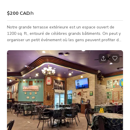
$200 CAD
/h
Notre grande terrasse extérieure est un espace ouvert de
1200 sq. ft., entouré de célèbres grands bâtiments. On peut y
organiser un petit événement où les gens peuvent profiter de
délicieux plats et boissons sous la lumière naturelle du soleil
ou sous la lumière de la lune et des étoiles. Les tarifs peuvent
varier les week-ends et pendant les festivals. Notre terrasse
est disponible pour des événements, réunions et séances
photo/tournages.