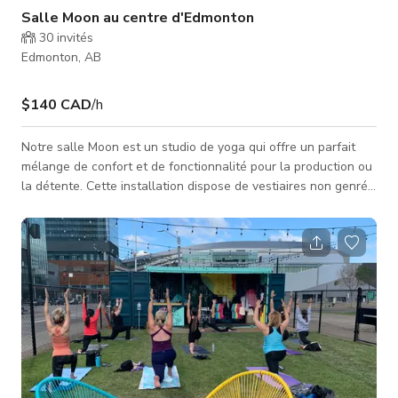
Salle Moon au centre d'Edmonton
30
invités
Edmonton, AB
$140 CAD
/h
Notre salle Moon est un studio de yoga qui offre un parfait
mélange de confort et de fonctionnalité pour la production ou
la détente. Cette installation dispose de vestiaires non genrés
avec des murs pleine hauteur pour la confidentialité dans les
douches et toilettes, ainsi que des cabines d'essayage
pratiques pour des changements rapides. Que vous organisiez
des séances de yoga ou créiez du contenu réfléchi, cet
espace offre un environnement accueillant et polyvalent. Le
studio est