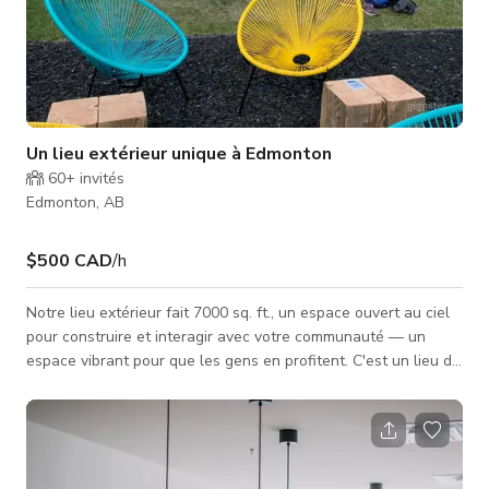
Un lieu extérieur unique à Edmonton
60+
invités
Edmonton, AB
$500 CAD
/h
Notre lieu extérieur fait 7000 sq. ft., un espace ouvert au ciel
pour construire et interagir avec votre communauté — un
espace vibrant pour que les gens en profitent. C'est un lieu de
rassemblement unique en son genre qui peut être transformé
pour accueillir tous types d'événements. Des cours de yoga
aux concerts, en passant par les événements privés et les
séances photo, notre programmation apporte énergie &
créativité à notre centre-ville. Prenez une bouchée dans un