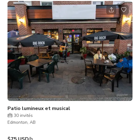
une scène où des artistes locaux se produisent pour votre
divertissement pendant que vous mangez et buvez. Avec un
sol carrelé, un mobilier élégant et des panneaux LED, notre
salle à manger est toujours disponible pour tous types
d'événement
Patio lumineux et musical
30
invités
Edmonton, AB
$75 USD
/h