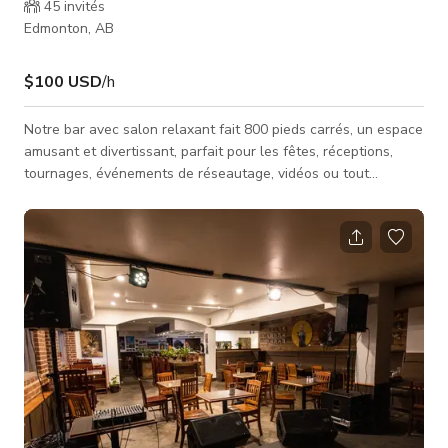
45
invités
Edmonton, AB
$100 USD
/h
Notre bar avec salon relaxant fait 800 pieds carrés, un espace
amusant et divertissant, parfait pour les fêtes, réceptions,
tournages, événements de réseautage, vidéos ou tout
événement nécessitant un décor lounge cool. La disposition
générale de l'espace comprend des places assises pour 45
personnes, pouvant être réparties entre la zone bar et le
salon, selon les besoins de l'événement. L'espace
événementiel est équipé de banquettes, places au bar, tables
hautes et espace