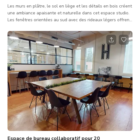
Les murs en plâtre, le sol en liège et les détails en bois créent
une ambiance apaisante et naturelle dans cet espace studio.
Les fenêtres orientées au sud avec des rideaux légers offrent
beaucoup de lumière naturelle. C'est un endroit parfait pour
des séances photo/vidéo, des cours de yoga en groupe/privés,
ainsi que des ateliers (lorsque les restrictions liées au covid le
permettent). Ce studio fait partie du City & Soul Wellness
Collective, un espace de coworking pour praticiens
Espace de bureau collaboratif pour 20