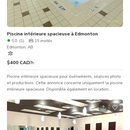
Piscine intérieure spacieuse à Edmonton
5.0
(
1
)
15
invités
Edmonton, AB
$400 CAD
/h
Piscine intérieure spacieuse pour événements, séances photo
et productions. Cette annonce concerne uniquement la piscine
intérieure spacieuse. Disponible également en location
complète. Les tarifs peuvent dépendre de l'heure, de la date,
du nombre de personnes et de l'activité. Envoyez-nous un
message ici pour obtenir un devis exact !