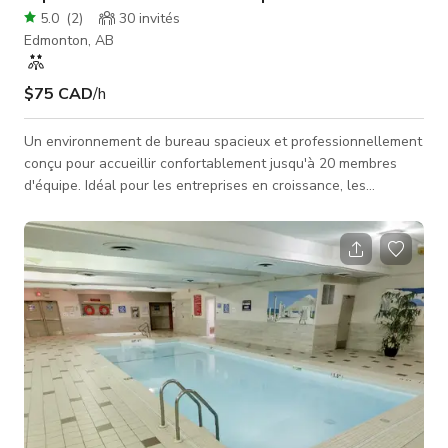
5.0
(
2
)
30
invités
Edmonton, AB
$75 CAD
/h
Un environnement de bureau spacieux et professionnellement
conçu pour accueillir confortablement jusqu'à 20 membres
d'équipe. Idéal pour les entreprises en croissance, les
départements établis ou les équipes de projet, cet espace de
travail favorise la collaboration, la productivité et la montée
en charge. 💼 Parfait pour : Startups en expansion
Départements d'entreprise Équipes techniques et créatives
Équipes de vente et d'opérations Quartiers généraux de projet
ou campa