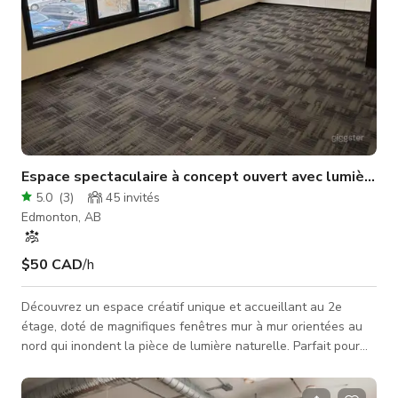
Espace spectaculaire à concept ouvert avec lumière na
5.0
(
3
)
45
invités
Edmonton, AB
$50 CAD
/h
Découvrez un espace créatif unique et accueillant au 2e
étage, doté de magnifiques fenêtres mur à mur orientées au
nord qui inondent la pièce de lumière naturelle. Parfait pour
des réunions intimes, ce lieu polyvalent peut accueillir de 1 à
50 invités, idéal pour des fêtes, ateliers ou petits événements.