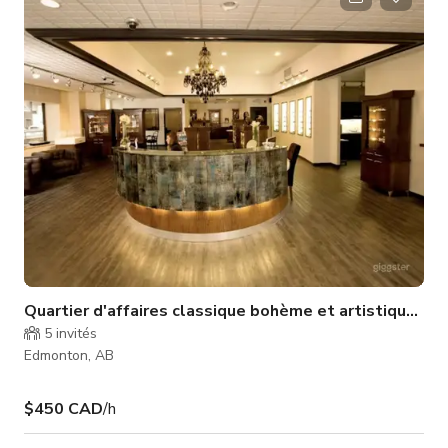
parfait pour : * Séance photo * Production * Baby shower /
fête de mariage * Soirée entre femmes * Événement pré-
boissons * En
Quartier d'affaires classique bohème et artistique du 
5
invités
Edmonton, AB
$450 CAD
/h