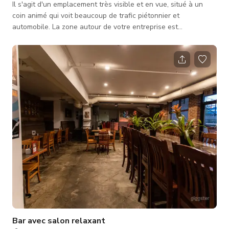
Il s'agit d'un emplacement très visible et en vue, situé à un
coin animé qui voit beaucoup de trafic piétonnier et
automobile. La zone autour de votre entreprise est
caractérisée par un mélange de bureaux d'entreprise, de
boutiques élégantes et de restaurants tendance. Cela signifie
que votre entreprise est susceptible d'attirer une clientèle
diversifiée, allant des professionnels aux personnes
soucieuses de la mode. Jasper Avenue est l'une des
principales artères commerciales d'E
Bar avec salon relaxant