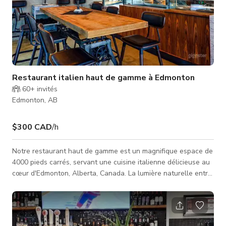
Restaurant italien haut de gamme à Edmonton
60+
invités
Edmonton, AB
$300 CAD
/h
Notre restaurant haut de gamme est un magnifique espace de
4000 pieds carrés, servant une cuisine italienne délicieuse au
cœur d'Edmonton, Alberta, Canada. La lumière naturelle entre
par des fenêtres du sol au plafond, des touches industrielles
contrastent avec le sol en béton, et de superbes dalles de
marbre Daltile Carrara Gioia créent une expérience élégante
et unique, habillant une expérience culinaire exquise. Les