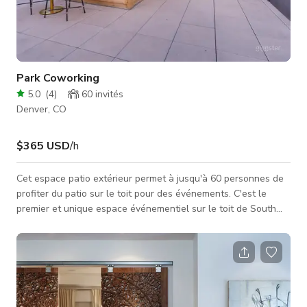
Park Coworking
5.0
(
4
)
60
invités
Denver, CO
$365 USD
/h
Cet espace patio extérieur permet à jusqu'à 60 personnes de
profiter du patio sur le toit pour des événements. C'est le
premier et unique espace événementiel sur le toit de South
Gaylord Street ! L'accès à une cuisine intérieure complète et
aux tables de la salle de conférence permettra un espace de
réunion supplémentaire ! Pour les journées ensoleillées, le toit
est équipé d'un pare-soleil qui offrira de l'ombre fraîche à vos
invités.