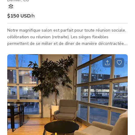
$150 USD
/h
Notre magnifique salon est parfait pour toute réunion sociale,
célébration ou réunion (retraite). Les sièges flexibles
permettent de se mêler et de dîner de manière décontractée.
Une table de billard divertira sûrement la foule !
Caractéristiques de l'espace : - WiFi - Aménagements de
sièges décontractés : canapés, fauteuils club, tables - Cuisine
: mini-réfrigérateurs, micro-ondes, robinet à fût, évier, grand
îlot, tabourets de bar - 3 téléviseurs HD de 60" : connexion