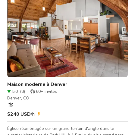
magnifique. Certains détails traditionnels utilisés pour décorer
ce
Maison moderne à Denver
5.0
(
8
)
60+
invités
Denver, CO
$240 USD
/h
Église réaménagée sur un grand terrain d'angle dans le