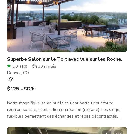
Superbe Salon sur le Toit avec Vue sur les Rocheuses
5.0
(
10
)
30
invités
Denver, CO
$125 USD
/h
Notre magnifique salon sur le toit est parfait pour toute
réunion sociale, célébration ou réunion (retraite). Les sièges
flexibles permettent des échanges et repas décontractés.
Profitez du soleil ou observez les étoiles près du foyer !
Caractéristiques de l'espace : - WiFi - Dispositions de sièges