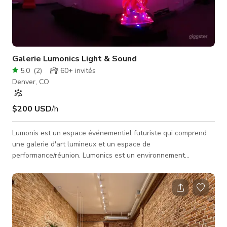
Galerie Lumonics Light & Sound
5.0
(
2
)
60+
invités
Denver, CO
$200 USD
/h
Lumonis est un espace événementiel futuriste qui comprend
une galerie d'art lumineux et un espace de
performance/réunion. Lumonics est un environnement
multisensoriel destiné à vous plonger dans un état de confort
et de conscience élargie. À cette fin, nous utilisons toutes les
modalités artistiques possibles : sculptures lumineuses et
fontaines d'eau, lasers, musique, effets spéciaux et projection
vidéo. "Si vous êtes déjà passé par la galerie Lumonics Light &
Sound, vous savez