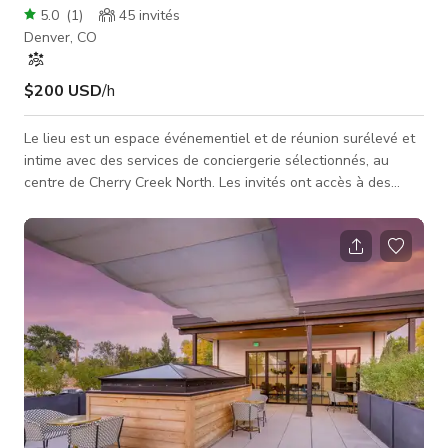
5.0
(
1
)
45
invités
Denver, CO
$200 USD
/h
Le lieu est un espace événementiel et de réunion surélevé et
intime avec des services de conciergerie sélectionnés, au
centre de Cherry Creek North. Les invités ont accès à des
espaces intérieurs et extérieurs, conçus pour inspirer la
créativité et favoriser la connexion humaine. Nous veillons à
ce que chaque détail de votre rassemblement d'entreprise ou
événement social soit exécuté sans faille pour activer votre
expérience de marque à chaque point de contact. Le lieu of