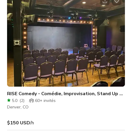
qualifiés et des praticiens holistiques. Avec trois (3) salles de
yoga spacieuses, nous pouvons accueillir des rassemblements
de toutes tailles — des cercles intimes aux événements a
RISE Comedy - Comédie, Improvisation, Stand Up et Sk
5.0
(
2
)
60+
invités
Denver, CO
$150 USD
/h