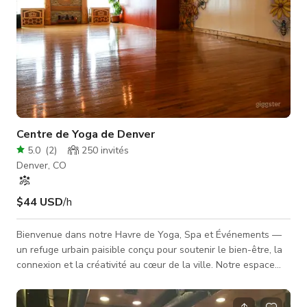
Centre de Yoga de Denver
5.0
(
2
)
250
invités
Denver, CO
$44 USD
/h
Bienvenue dans notre Havre de Yoga, Spa et Événements —
un refuge urbain paisible conçu pour soutenir le bien-être, la
connexion et la créativité au cœur de la ville. Notre espace
sert la grande communauté du yoga et du bien-être à travers
des cours, ateliers et offres dirigés par des instructeurs