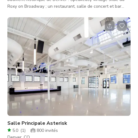
Roxy on Broadway ; un restaurant, salle de concert et bar
inspiré des années 1920. Nous proposons un service traiteur
et bar entièrement personnalisable pour votre mariage, fête
d'anniversaire, fête de remise de diplômes et plus encore.
Vous ne souhaitez pas organiser une fête ? L'espace est
également idéal pour des séances photo, sorties d'équipe,
réunions, publici
Salle Principale Asterisk
5.0
(
1
)
800
invités
Denver, CO