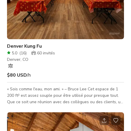
Denver Kung Fu
5.0
(
16
)
60
invités
Denver, CO
$80 USD
/h
« Sois comme l'eau, mon ami. » – Bruce Lee Cet espace de 1
200 ft² est assez souple pour être utilisé pour presque tout.
Que ce soit une réunion avec des collègues ou des clients, un
lieu pour construire cette exposition parfaite pour montrer
votre art, ou un lieu pour accueillir quelques amis pour une
réunion nécessitant un peu plus d'espace, cet endroit est
parfait pour une installation facile et une esthétique