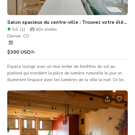
Salon spacieux du centre-ville : Trouvez votre élément
5.0
(
1
)
60+
invités
Denver, CO
$300 USD
/h
Espace lounge avec un mur entier de fenêtres du sol au
plafond qui inondent la pièce de lumière naturelle le jour et
illuminent l'espace avec les lumières de la ville la nuit. Ce lieu
polyvalent comprend des sièges confortables, des espaces de
rassemblement ouverts, un espace repas privé et un bar
complet. Idéal pour des événements privés, semi-privés ou
informels, il offre également une connexion internet haut débit
et des forfaits de restauration et boissons personnalisables —
p