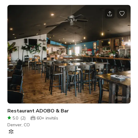
Denver. Venez visiter l'espace – vous allez adorer ! Un espace
unique dans un bâtiment historique avec planchers en bois,
hauts murs en brique, mobilier contemporain, cuisine, salle de
bain et salon au niveau inférieur. Réservez votre prochain
événement ici !
Restaurant ADOBO & Bar
5.0
(
2
)
60+
invités
Denver, CO