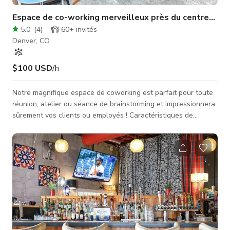
Espace de co-working merveilleux près du centre-vill
5.0
(
4
)
60+
invités
Denver, CO
$100 USD
/h
Notre magnifique espace de coworking est parfait pour toute
réunion, atelier ou séance de brainstorming et impressionnera
sûrement vos clients ou employés ! Caractéristiques de
l'espace : - WiFi - Aménagements de sièges décontractés :
canapés, fauteuils club, tables - TV HD 60" : connexions HDMI
& USB pour brancher et afficher - 2 espaces privés - Éclairage
d'accent décoratif - Espace semi-privé Visite 3D :
https://www.udr.com/denver-apartments/west-
colfax/cirrus/photos-and-t