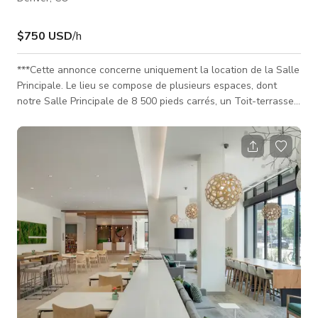
$750 USD
/h
***Cette annonce concerne uniquement la location de la Salle
Principale. Le lieu se compose de plusieurs espaces, dont
notre Salle Principale de 8 500 pieds carrés, un Toit-terrasse
de 1 700 pieds carrés et une Salle de réunion / Salle de
préparation de 450 pieds carrés. Tous types d'événements
sont les bienvenus dans la Salle Principale d'Asterisk ! Idéal
pour des groupes de 50 pour une petite réunion, 400 pour des
cocktails & dîner, 600 pour un repas servi à table ou 800 pour
un c