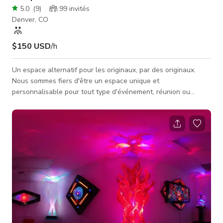
5.0
(
9
)
99
invités
Denver, CO
$150 USD
/h
Un espace alternatif pour les originaux, par des originaux.
Nous sommes fiers d'être un espace unique et
personnalisable pour tout type d'événement, réunion ou
tournage. Notre entrepôt offre 1600 pieds carrés d'espace,
des systèmes audio et visuels professionnels, un vrai
confessionnal européen, un mur de miroirs et une piste de
danse & un distributeur rétro. Pendant la location, vous avez
un accès complet à nos 100 chaises pliantes, notre scène
avec rampe, nos tables hautes, une m