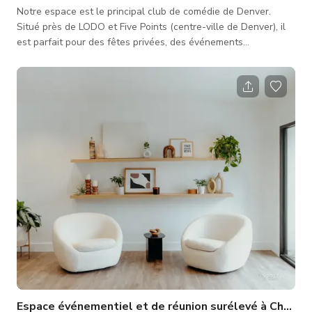
Notre espace est le principal club de comédie de Denver.
Situé près de LODO et Five Points (centre-ville de Denver), il
est parfait pour des fêtes privées, des événements
d'entreprise, des célébrations - car nous sommes entièrement
équipés avec des capacités audiovisuelles et même des
spectacles de comédie privés sont disponibles. Nous
disposons d'un bar complet, d'un patio et d'une scène pouvant
accueillir jusqu'à 80 personnes. Nous avons même du karaoké
avec des milliers de
Espace événementiel et de réunion surélevé à Cherry 