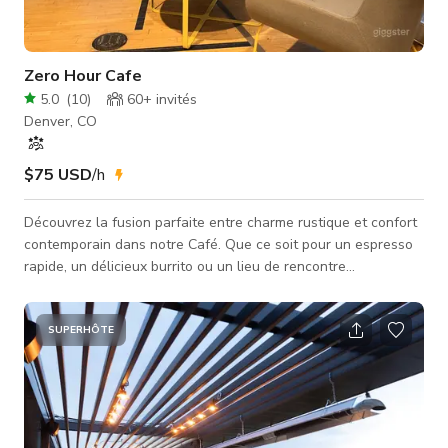
Zero Hour Cafe
5.0
(
10
)
60+
invités
Denver, CO
$75 USD
/h
Découvrez la fusion parfaite entre charme rustique et confort
contemporain dans notre Café. Que ce soit pour un espresso
rapide, un délicieux burrito ou un lieu de rencontre
décontracté, notre espace polyvalent s'adapte à votre rythme.
Faites comme chez vous – travaillez, détendez-vous et
savourez l'instant. Notre espace vous permet également
SUPERHÔTE
d'organiser votre événement spécial ! Nous sommes flexibles
pour convenir à différentes occasions. Élevez votre prochaine
occasion spécia