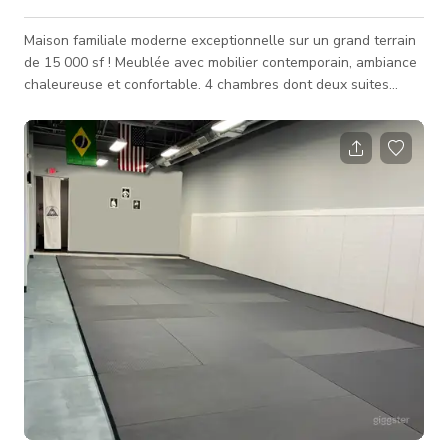
Maison familiale moderne exceptionnelle sur un grand terrain
de 15 000 sf ! Meublée avec mobilier contemporain, ambiance
chaleureuse et confortable. 4 chambres dont deux suites
parentales, bureau et salle de sport/yoga. Cuisine ouverte
spacieuse, salon et salle à manger. Grand jardin avant et
arrière idéal pour organiser des fêtes ou événements. Un lac
pittoresque pour des prises de vue supplémentaires se trouve
à seulement deux pâtés de maisons. Tout événement de plus
de 10-15 pers