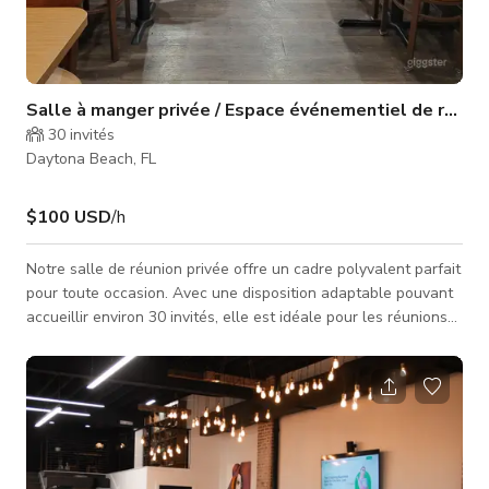
Salle à manger privée / Espace événementiel de réuni
30
invités
Daytona Beach, FL
$100 USD
/h
Notre salle de réunion privée offre un cadre polyvalent parfait
pour toute occasion. Avec une disposition adaptable pouvant
accueillir environ 30 invités, elle est idéale pour les réunions
d'affaires, rassemblements sociaux, événements spéciaux et
fêtes. Profitez d'une capacité complète de restauration &
d'aménagements flexibles, assurant une expérience sans
faille avec des options délicieuses pour tous vos invités.
***Veuillez noter que le tarif publié est un tarif de base et p