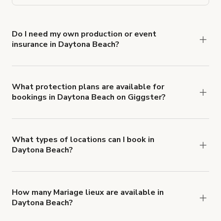
Do I need my own production or event
insurance in Daytona Beach?
Yes. All renters are required to carry
Comprehensive Liability and Property Damage
insurance with liability coverage of no less than
What protection plans are available for
bookings in Daytona Beach on Giggster?
$1,000,000.
Giggster offers Damage Protection coverage that
you can add to a booking at checkout.
Learn more
about Giggster's Damage Protection coverage.
What types of locations can I book in
Daytona Beach?
You can choose from 42 types! Just search for
locations in Daytona Beach at
giggster.com
, then
click 'Filters' to look for something specific.
How many Mariage lieux are available in
Daytona Beach?
Right now, there are 32 Mariage lieux available in