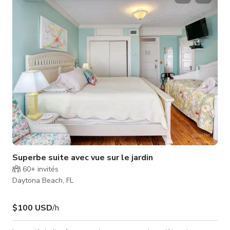
spacieuse avec 2 fauteuils lounge, fenêtres lumineuses et un
balcon privé au nord-ouest de la maison, où vous pouvez voir
le
Superbe suite avec vue sur le jardin
60+
invités
Daytona Beach, FL
$100 USD
/h