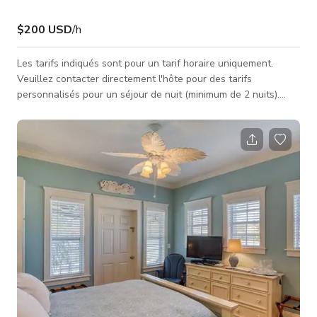
$200 USD
/h
Les tarifs indiqués sont pour un tarif horaire uniquement.
Veuillez contacter directement l'hôte pour des tarifs
personnalisés pour un séjour de nuit (minimum de 2 nuits).
Tous les séjours dans la suite nécessitent une taxe de 12,5 %
en Floride. Vous disposez de votre propre coin cuisine avec les
besoins de base fournis. Il y a un salon spacieux avec un lit de
jour, une chambre séparée avec un lit king-size et une salle
de bain avec douche au-dessus de la baignoire. Elle est située
der