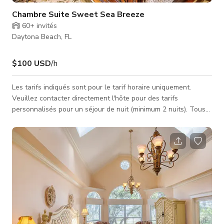
Chambre Suite Sweet Sea Breeze
60+
invités
Daytona Beach, FL
$100 USD
/h
Les tarifs indiqués sont pour le tarif horaire uniquement.
Veuillez contacter directement l'hôte pour des tarifs
personnalisés pour un séjour de nuit (minimum 2 nuits). Tous
les séjours dans la suite nécessitent une taxe de 12,5 % de
Floride. La chambre Sea Breeze a une ambiance des Antilles.
Elle dégage une atmosphère "laissez vos soucis fondre".
Ouvrez les portes vitrées qui mènent à la véranda, respirez
l'air salin et laissez la brise du fleuve souffler doucement sur
votre visage