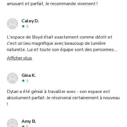
amusant et parfait. Je recommande vivement !
Caley D.
5
L'espace de Boyd était exactement comme décrit et
c'est un lieu magnifique avec beaucoup de lumière
naturelle. Lui et toute son équipe sont des personnes
très gentilles, et j'ai eu une excellente expérience en
Afficher plus
réservant et en utilisant l'espace. Tellement que je viens
de le réserver à nouveau !
Gina K.
5
Dylan a été génial à travailler avec - son espace est
absolument parfait. Je réserverai certainement à nouveau
!
Amy B.
5