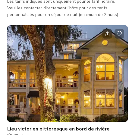
Les tarifs indiqués sont uniquement pour le tarif horaire.
Veuillez contacter directement l'hôte pour des tarifs
personnalisés pour un séjour de nuit (minimum de 2 nuits).
Tous les séjours dans la suite nécessitent une taxe de 12,5 %
en Floride. Cette suite avec vue sur le jardin est une chambre
spacieuse, lumineuse et aérée avec un lit King et un lit de jour.
Il y a un coin salon séparé pour 3 personnes, avec vue sur les
jardins et la piscine. Cette chambre est également connue
sous
Lieu victorien pittoresque en bord de rivière