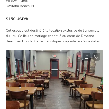
60+
invités
Daytona Beach, FL
$150 USD
/h
Cet espace est destiné à la location exclusive de l'ensemble
du lieu. Ce lieu de mariage est situé au cœur de Daytona
Beach, en Floride. Cette magnifique propriété riveraine datant
de 1904 offre de splendides vues sur la rivière Intracoastal
Halifax et de vastes espaces verts. Pour ceux qui envisagent
de se marier dans un cadre historique et naturel, ce bed and
breakfast peut réaliser vos rêves de mariage. Le lieu dispose
d'un grand espace extérieur, d'un jardin, d'un bord de rivièr