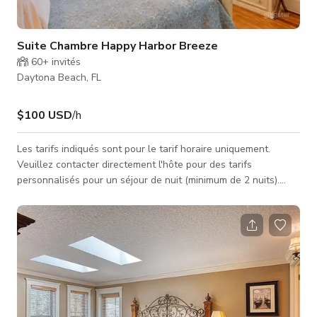
Suite Chambre Happy Harbor Breeze
60+
invités
Daytona Beach, FL
$100 USD
/h
Les tarifs indiqués sont pour le tarif horaire uniquement.
Veuillez contacter directement l'hôte pour des tarifs
personnalisés pour un séjour de nuit (minimum de 2 nuits).
Tous les séjours dans la suite nécessitent une taxe de 12,5 %
en Floride. La suite Harbor Breeze est située au rez-de-
chaussée (premier étage), facilement accessible depuis le
côté ouest par une rampe ou des escaliers. Avec une place de
parking réservée directement à côté de la rampe. La Harbor
Breeze est une