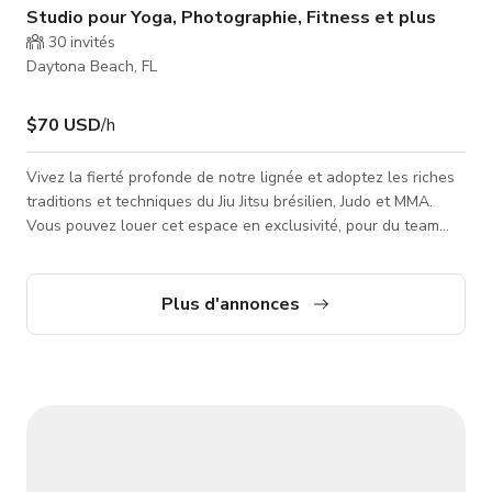
Studio pour Yoga, Photographie, Fitness et plus
30
invités
Daytona Beach, FL
$70 USD
/h
Vivez la fierté profonde de notre lignée et adoptez les riches
traditions et techniques du Jiu Jitsu brésilien, Judo et MMA.
Vous pouvez louer cet espace en exclusivité, pour du team
building, des séances photo et des tournages. Veuillez
contacter l'hôte pour les tarifs personnalisés et disponibilités.
Des cours sont proposés.
Plus d'annonces