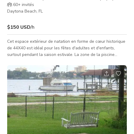
60+
invités
Daytona Beach, FL
$150 USD
/h
Cet espace extérieur de natation en forme de cœur historique
de 44X40 est idéal pour les fêtes d'adultes et d'enfants,
surtout pendant la saison estivale. La zone de la piscine
comprend 34 sièges, 8 chaises longues, 6 tables et 3 parasols.
C'est également un excellent lieu pour des séances photo et
des mariages. Vous pouvez ressentir la brise d'été et la
fraîcheur du climat en louant cet espace. Le prix est à l'heure
avec un minimum de quatre heures. Places assises pour
événements.