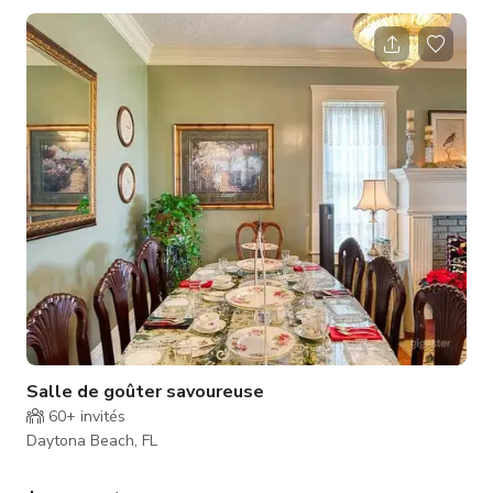
extérieure avec sièges. Le tout avec une vue spectaculaire sur
la rivière Halifax. Toute activité dans l'espace doit faire partie
des invités séjournant à l'auberge. Nous ne louons/pas
l'espace sauf si quelqu'un passe la nuit. Les tarifs indiqués
sont uni
Salle de goûter savoureuse
60+
invités
Daytona Beach, FL