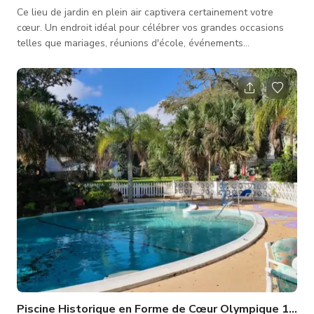
Ce lieu de jardin en plein air captivera certainement votre
cœur. Un endroit idéal pour célébrer vos grandes occasions
telles que mariages, réunions d'école, événements
d'entreprise ou toute activité en plein air. Le jardin dispose
d'une zone de réception avec fontaine qui peut être idéale
pour des séances photo. Le prix par heure avec un minimum
de quatre heures inclut la location de sept suites. Toute
activité dans l'espace doit faire partie des invités séjournant à
l'auberg
Piscine Historique en Forme de Cœur Olympique 1948