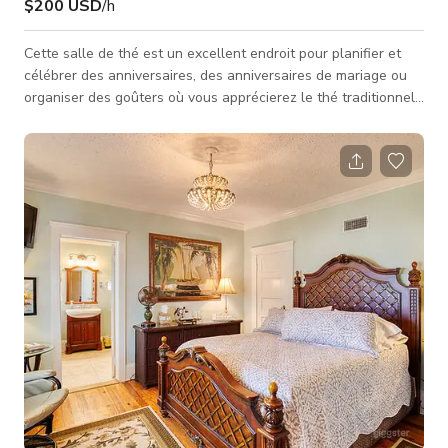
$200 USD
/h
Cette salle de thé est un excellent endroit pour planifier et
célébrer des anniversaires, des anniversaires de mariage ou
organiser des goûters où vous apprécierez le thé traditionnel
anglais de l'après-midi. Profitez de moments de convivialité
avec vos amis et votre famille autour du thé, du vin, des
sandwiches et des bonbons sucrés. La salle se loue à 100 $
de l'heure avec un minimum de 4 heures pour les invités
séjournant à l'auberge. Nous proposons également un High
English