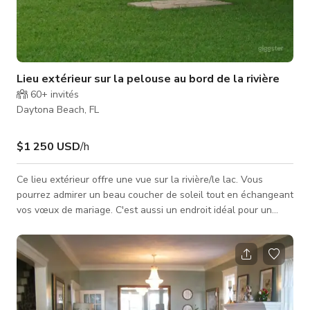
Lieu extérieur sur la pelouse au bord de la rivière
60+
invités
Daytona Beach, FL
$1 250 USD
/h
Ce lieu extérieur offre une vue sur la rivière/le lac. Vous
pourrez admirer un beau coucher de soleil tout en échangeant
vos vœux de mariage. C'est aussi un endroit idéal pour un
pique-nique en famille ou entre amis. Le prix par heure avec
un minimum de quatre heures inclut la location de sept suites.
Toute activité dans l'espace doit concerner des invités
séjournant à l'auberge. Nous ne louons/pas d'espaces sauf si
quelqu'un passe la nuit. Pour un tarif personnalisé, veuillez
contac