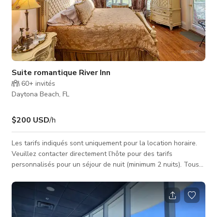
Suite romantique River Inn
60+
invités
Daytona Beach, FL
$200 USD
/h
Les tarifs indiqués sont uniquement pour la location horaire.
Veuillez contacter directement l’hôte pour des tarifs
personnalisés pour un séjour de nuit (minimum 2 nuits). Tous
les séjours en suite nécessitent une taxe de 12,5 % en Floride.
Cette suite Lily Inn est adaptée pour 2 personnes. C’est notre
chambre principale, tout y est exquis, du lit aux couvertures,
en passant par les œuvres murales et la grande baignoire à