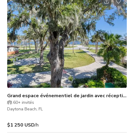
Toute activité dans l'espace doit être liée à un séjour des
invités à l'auberge. Nous ne louons/pérons pas l'espace à
moins que quelqu'un ne passe la nuit. Pour un tarif
personnalisé, v
Grand espace événementiel de jardin avec réception à 
60+
invités
Daytona Beach, FL
$1 250 USD
/h