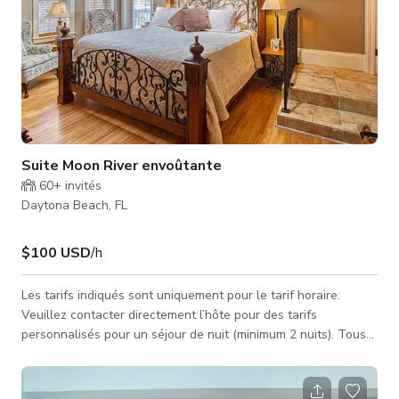
Suite Moon River envoûtante
60+
invités
Daytona Beach, FL
$100 USD
/h
Les tarifs indiqués sont uniquement pour le tarif horaire.
Veuillez contacter directement l’hôte pour des tarifs
personnalisés pour un séjour de nuit (minimum 2 nuits). Tous
les séjours dans la suite nécessitent une taxe de 12.5 % en
Floride. Cette suite Moon River dispose d’une belle chambre
avec lit king et des puits de lumière pour admirer la lune. Suite