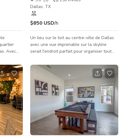
Dallas, TX
$850 USD
/h
yle
Un lieu sur le toit au centre-ville de Dallas
quartier
avec une vue imprenable sur la skyline
las. Avec
serait l'endroit parfait pour organiser tout
ccueillir
événement spécial. Avec une terrasse
 assises,
extérieure et une pelouse douce, vos invités
es,
peuvent profiter d'une soirée sous les
treprise.
étoiles avec cocktails et nourriture. À
e privée de
l'intérieur, une cuisine moderne avec îlot
ueux bar de
pour un grand rassemblement, et 2 pièces
space ultime
spacieuses offrant l'atmosphère parfaite
and jour.
pour une réunion plus intime. Cet espace
peut accueillir une cabine DJ