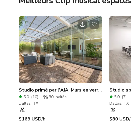
Meilleurs Clip musical espaces
Studio primé par l'AIA. Murs en verre. Jardin de b
Studio sp
5.0
(
10
)
30
invités
5.0
(
7
)
Dallas, TX
Dallas, TX
$169 USD
/h
$80 USD