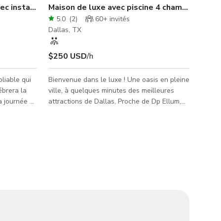
c installation complète incluse
Maison de luxe avec piscine 4 chambres par
5.0
(
2
)
60+
invités
Dallas, TX
$250 USD
/h
liable qui
Bienvenue dans le luxe ! Une oasis en pleine
ébrera la
ville, à quelques minutes des meilleures
a journée -
attractions de Dallas, Proche de Dp Ellum,
re, des
American Airlines Center, Kay Bailey
y shower, un
Hutchison Center & des centres médicaux
nt de vie de
voisins & avec de la place pour toute la
lébration
famille, y compris vos enfants ! Les points
droit qu'il
forts incluent : jacuzzi, cuisine de chef,
e
machine à café, billard, parc pour bébé,
rdin pour
grand téléviseur de 85' parmi d'autres
t conçue
téléviseurs installés dans chaque pièce, son
activé Alexa, lits Nest, ent