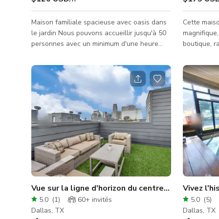
Maison familiale spacieuse avec oasis dans
Cette maiso
le jardin Nous pouvons accueillir jusqu'à 50
magnifique, 
personnes avec un minimum d'une heure
boutique, r
Veuillez nous envoyer un message pour plus
et romance.
d'informations
lieu à Dalla
design élég
expérience 
Du Speakea
espaces in
aménagés a
chaque déta
tout en fai
Vue sur la ligne d'horizon du centre-ville de Dal
Vivez l'h
5.0
(
1
)
60+
invités
5.0
(
5
)
Dallas, TX
Dallas, TX