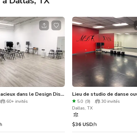
 à Dallas, TX
ambous.
acieux dans le Design District / Production
Lieu de studio de danse ou
60+
invités
5.0
(
9
)
30
invités
Dallas, TX
/h
$36 USD
/h