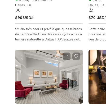
Dallas, TX
Dallas, TX
$90 USD
/h
$70 USD
Studio très cool et privé à quelques minutes
Cette salle
du centre-ville ! L'un des rares cycloramas à
pour vos ac
lumière naturelle à Dallas ! ⚡️⚡️Veuillez noter
lieu de pro
qu'il y a un minimum de 2 heures Ce studio
généreuse s
convient bien pour : - Photographie de
cette salle
marque - Campagnes et éditoriaux de mode
martiaux ha
- Tests de modèles & portraits -
fournissant
Photographie commerciale & de produits -
favorable p
Photographie artistique **ESPACE +
cet espace 
ÉCLAIRAGE** L'espace bénéficie d'une belle
transformez
lumière du jour, de plafonds de 12 pieds et
danse vibra
de grandes fenêtr
tapis.