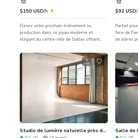
$150 USD
/h
$92 USD
Élevez votre prochain événement ou
Parfait pou
production dans ce joyau moderne et
face de Fair Park. La plus 
élégant du centre-ville de Dallas offrant
de bières p
une vue imprenable sur la ligne d'horizon
des growler
depuis sa terrasse privée sur le toit. Situé au
Nos plus de
cœur de la ville, cet espace allie
sélection di
parfaitement style contemporain,
avec un acc
équipements fonctionnels et toile de fond
Texas et de
urbaine dynamique — parfait pour les
parmi notre
tournages, séances photo, réunions, pop-
bière, ou a
ups, et plus encore : 🏙️ Éclat du centre-ville
remplissez-
& attrait de la ligne d'horizon Emplacement
bières pre
Studio de lumière naturelle près du centre-ville 
Salle de 
5.0
(
4
)
15
invités
5.0
(
3
)