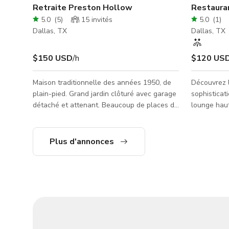
Retraite Preston Hollow
Restaura
5.0
(
5
)
15
invités
5.0
(
1
)
Dallas, TX
Dallas, TX
$150 USD
/h
$120 US
Maison traditionnelle des années 1950, de
Découvrez l
plain-pied. Grand jardin clôturé avec garage
sophisticat
détaché et attenant. Beaucoup de places de
lounge haut
stationnement dans l'allée et dans la rue.
la riche hé
Emplacement idéal près de l'aéroport et de
Nubia incar
nombreuses autoroutes.
africaine d
Plus d'annonces
000 pieds².
atmosphère 
d'inspiration côtièr
pratiques in
place - Toi
avec fauteu