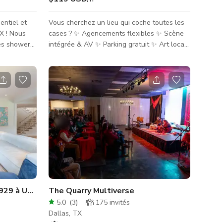
ntiel et
Vous cherchez un lieu qui coche toutes les
TX ! Nous
cases ? ✨ Agencements flexibles ✨ Scène
es showers
intégrée & AV ✨ Parking gratuit ✨ Art local
re, des pop-
& éclairage personnalisable ✨ Pas de
s encore.
restrictions de restauration Bienvenue à The
he prête à
Gallery at YAM, un lieu flexible et inspirant
uelle !
de plus de 2 000 pieds carrés conçu pour
rés et peut
des événements, performances et
à 60 invités
productions de toutes sortes. Avec son plan
 avons un
ouvert, sa scène intégrée et son système AV
re/desserts
complet, notre espace est parfait pour la
musique live, les
29 à University Park
The Quarry Multiverse
5.0
(
3
)
175
invités
Dallas, TX