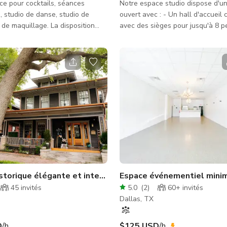
e pour cocktails, séances
Notre espace studio dispose d'un
, studio de danse, studio de
ouvert avec : - Un hall d'accueil confortable
 de maquillage. La disposition
avec des sièges pour jusqu'à 8 p
toilettes, une salle de coiffure
Le hall peut facilement être conv
ge avec 9 postes, une salle de
toute utilisation et dispose d'un 
e salle de studio. L'espace est
séparateur qui peut être ouvert 
5 et Oak Lawn et près de Trinity
agrandir l'espace. - Environ 600 pieds carrés
aucoup de places de parking.
de revêtement de sol sportif re
personnes debout et 50 assises
l'espace studio avec 24 pieds de 
e accueillies confortablement.
deux barres de ballet de 6 pieds,
rs de yoga, environ 25-30
système sonore Bluetooth - Une salle de
euvent être accueillies conforta
pause/cuisine avec un di
storique élégante et intemporelle à Dallas
Espace événementiel minim
45
invités
5.0
(
2
)
60+
invités
Dallas, TX
D
/h
$125 USD
/h