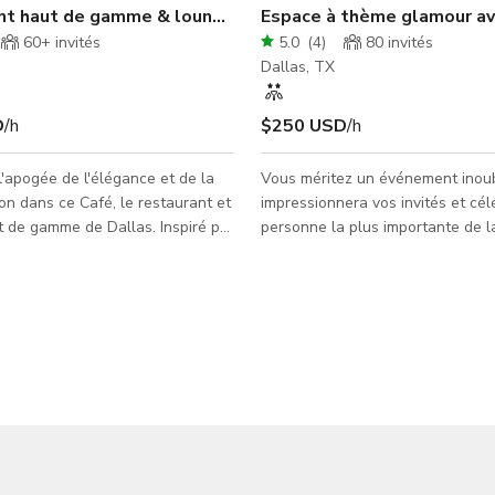
nt haut de gamme & lounge avec patio couvert
Espace à thème glamour ave
60+
invités
5.0
(
4
)
80
invités
Dallas, TX
D
/h
$250 USD
/h
'apogée de l'élégance et de la
Vous méritez un événement inoub
ion dans ce Café, le restaurant et
impressionnera vos invités et cél
 de gamme de Dallas. Inspiré par
personne la plus importante de l
ritage de l'ancienne Nubie, Café
VOUS ! Que ce soit un anniversai
ne la fusion méditerranéenne et
fiançailles, un mariage, une bab
ans un espace époustouflant de 5
brunch entre filles, un enterreme
 Ambiance à couper le souffle,
jeune fille, ou simplement une cé
vibrante et magnifique patio
pour vos proches, nous avons l'en
e. Les commodités
vous faut. Réservez notre espac
cluent : - Parking gratuit sur
événementiel à thème glamour ja
lettes privées - Foyer de luxe
une expérience VIP véritablemen
il
pour vous - on s'occ