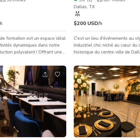
Dallas, TX
/h
$200 USD
/h
 de formation est un espace idéal
C'est un lieu d'événements au st
tivités dynamiques dans notre
industriel chic niché au cœur du 
duction polyvalent ! Offrant une
historique du centre-ville de Dal
urface de 900 pieds carrés,
une capacité spacieuse pouvant a
 est équipée de tapis d'arts
jusqu'à 400 invités et 300 places
ut de gamme couvrant les sols,
c'est le cadre parfait pour mariag
 un environnement sûr et
quinceañeras et événements d'en
our vos activités. Ce qui distingue
Notre lieu offre une suite nuptial
est son adaptabilité –
800 sq. ft., complète avec un lux
-le facilement en studio de
maquillage pour cinq, offrant l'e
nt en retirant simplement les
pour vous préparer pour votre gr
 Immergez-vous dans vos sessions
Les garçons d'honneur