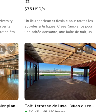
$75 USD
/h
iversity
Un lieu spacieux et flexible pour toutes les
rver le
activités artistiques. Créez l'ambiance pour
out en étant
une soirée dansante, une boîte de nuit, un
 complète
bal, un mariage, une conférence ou un
hêne blanc
atelier d'art, un salon, une loge ou une salle
vés et
de concert. Que vous planifiez une
ées 1920.
exposition d'art, une conférence d'affaires,
E Maison
un cours de yoga ou de danse, une
temporain
répétition de groupe ou une représentation
Salon - 8
théâtrale complète, nous avons ce qu'il vous
us, 3
faut. Vous célébrez un événement important
? Nous accueillons é
er plan dans le West End historique
Toit-terrasse de luxe - Vues du centre-ville 
5.0
(
3
)
150
invités