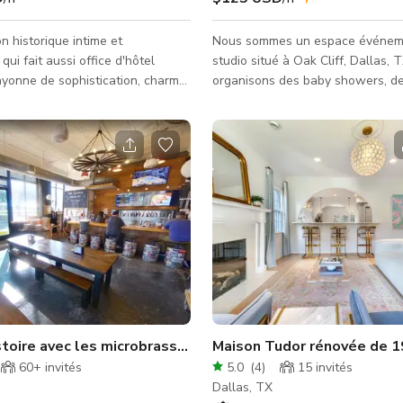
n historique intime et
Nous sommes un espace événeme
qui fait aussi office d'hôtel
studio situé à Oak Cliff, Dallas, 
ayonne de sophistication, charme
organisons des baby showers, d
 Un joyau unique du Texas, ce
nuptiales, des fêtes d'anniversai
s allie caractère historique et
ups de galeries d'art, et bien plu
ant et audacieux pour créer une
Notre espace est une toile blanc
unique pour vous et vos invités.
être décorée ou appréciée telle q
sy Lounge et de la véranda aux
Notre espace fait 1200 pieds car
térieurs magnifiquement
accueillir confortablement jusqu'
vec un mobilier sur mesure,
assis et jusqu'à 85 debout. Nous
il est conçu pour impressionner
bar pour servir boissons/nourritu
sant en sorte que chacun s
et une zon
las depuis une maison de 3 étages
istoire avec les microbrasseries à Dallas
Maison Tudor rénovée de 19
60+
invités
5.0
(
4
)
15
invités
Dallas, TX