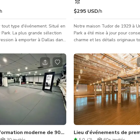
/h
$295 USD
/h
r tout type d'événement. Situé en
Notre maison Tudor de 1929 à Un
grande sélection
Park a été mise à jour pour conse
ression à emporter à Dallas dans
charme et les détails originaux t
s de toutes formes et tailles.
modernisée avec une rénovation
 30 robinets couvrent une
et un design. Les planchers en c
versifiée de bières artisanales,
d'origine ont été récemment réno
ent sur les microbrasseries du
restaurés à leur beauté des ann
 la région de Dallas. Choisissez
CARACTÉRISTIQUES DE L'ESPAC
 large sélection de growlers de
Tudor de 1929 avec mobilier con
pportez votre propre growler, et
et art coloré 3 500 pieds carrés 
le avec n'importe laquelle de nos
places avec canapé, fauteuils ble
tabourets de bar Salle à m
de Dallas
formation moderne de 900 pieds carrés
Lieu d'événements de premi
30
invités
5.0
(
2
)
60+
invités