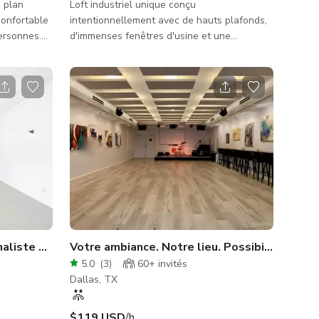
 plan
Loft industriel unique conçu
intentionnellement avec de hauts plafonds,
ersonnes.
d'immenses fenêtres d'usine et une
erti pour
incroyable lumière naturelle constante tout
rideau
au long de la journée. Le loft présente des
pour
colonnes en béton d'origine dans tout
l'espace et une décoration minimaliste wabi
mbourré dans
sabi. Les murs de tout l'espace sont
miroirs,
badigeonnés à la chaux et ont été peints à
 et un
la main par un artisan plâtrier qualifié,
s'harmonisant parfaitement avec les sols et
plafonds en béton. Il y a un mur en brique
aliste blanc
Votre ambiance. Notre lieu. Possibilités infin
5.0
(
3
)
60+
invités
Dallas, TX
$119 USD
/h