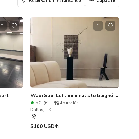
Réservation instantanée
Capacité
vert
Wabi Sabi Loft minimaliste baigné de soleil
5.0
(
6
)
45
invités
Dallas, TX
$100 USD
/h