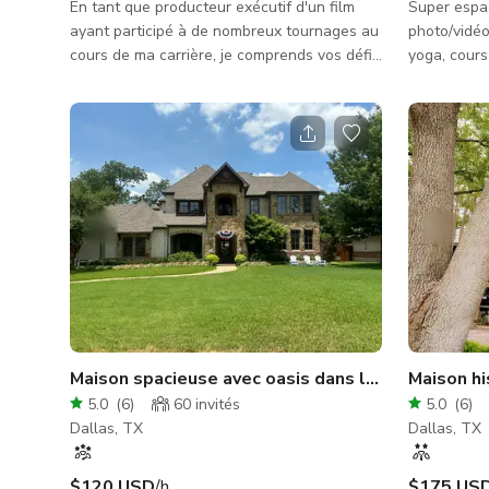
En tant que producteur exécutif d'un film
Super espac
ayant participé à de nombreux tournages au
photo/vidéo
cours de ma carrière, je comprends vos défis
yoga, cours
et suis très disposé à travailler avec vous
comprend 2 
pour assurer le succès de votre projet. À
et maquilla
PROPOS DE LA MAISON Le design inspirant
pause et un
de cet espace serein offre le décor parfait
proche de 3
pour films, séances photo et diffusions en
Groves. Be
direct. Le quartier est calme sans aucun
Environ 75 
chantier actif, et les murs en pierre lourde
peuvent êtr
du bâtiment ainsi que les fenêtres en verre
Pour un cou
épais peuve
personnes p
Maison spacieuse avec oasis dans le jardin
Maison hi
5.0
(
6
)
60
invités
5.0
(
6
)
Dallas, TX
Dallas, TX
$120 USD
/h
$175 US