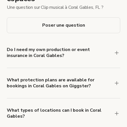
Une question sur Clip musical à Coral Gables, FL ?
Poser une question
Do I need my own production or event
insurance in Coral Gables?
Yes. All renters are required to carry
Comprehensive Liability and Property Damage
insurance with liability coverage of no less than
What protection plans are available for
bookings in Coral Gables on Giggster?
$1,000,000.
Giggster offers Damage Protection coverage that
you can add to a booking at checkout.
Learn more
about Giggster's Damage Protection coverage.
What types of locations can I book in Coral
Gables?
You can choose from 42 types! Just search for