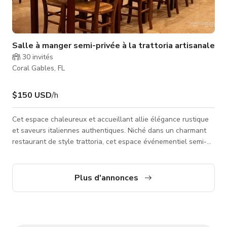
Salle à manger semi-privée à la trattoria artisanale
30
invités
Coral Gables, FL
$150 USD
/h
Cet espace chaleureux et accueillant allie élégance rustique
et saveurs italiennes authentiques. Niché dans un charmant
restaurant de style trattoria, cet espace événementiel semi-
privé offre le cadre parfait pour des dîners exécutifs, des
rencontres de réseautage, des déjeuners d'équipe intimes et
des célébrations personnelles. Spécialisé dans les plats
Plus d'annonces
signature de salumi et les pâtes traditionnelles faites maison,
le lieu offre une expérience culinaire ancrée dans l'artisan