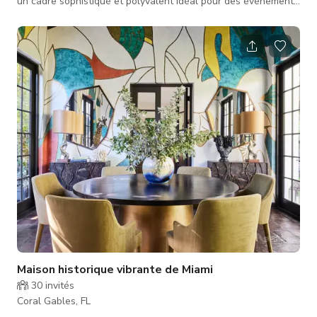
un cadre sophistiqué et polyvalent idéal pour des événements
privés, des productions cinématographiques, des réunions, des
séances photo, des activations de marque et des
rassemblements haut de gamme. Entouré de lumières
scintillantes, d'une végétation luxuriante et de deux
magnifiques fontaines, le lieu capture l'atmosphère
romantique d'une soirée en Europe. La
Maison historique vibrante de Miami
30
invités
Coral Gables, FL