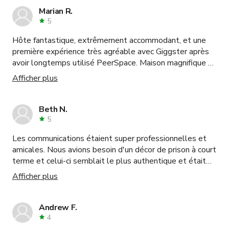
Marian R.
5
Hôte fantastique, extrêmement accommodant, et une
première expérience très agréable avec Giggster après
avoir longtemps utilisé PeerSpace. Maison magnifique et
impeccable, en parfait état, prête pour le tournage
Afficher plus
instantanément, avec des possibilités infinies. Mon
vidéaste et moi avons même capturé d'excellents plans
dans l'allée très longue. De plus, des cerfs sauvages se
Beth N.
promènent sans peur à quelques mètres de la maison.
5
Excellentes images d'appoint. Incroyable !
Les communications étaient super professionnelles et
amicales. Nous avions besoin d'un décor de prison à court
terme et celui-ci semblait le plus authentique et était
exactement ce dont nous avions besoin. Je recommande
Afficher plus
fortement cet endroit. C'est rafraîchissant d'être traité
comme un professionnel, car nous sommes une société
de production et beaucoup d'autres dans ces espaces
Andrew F.
sont très courts ou frustrés (probablement à cause de la
4
gestion de tous types) et agissent comme si dépasser