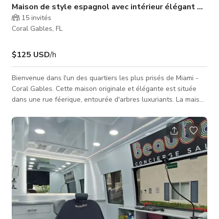
Maison de style espagnol avec intérieur élégant mid-c
15
invités
Coral Gables, FL
$125 USD
/h
Bienvenue dans l'un des quartiers les plus prisés de Miami -
Coral Gables. Cette maison originale et élégante est située
dans une rue féerique, entourée d'arbres luxuriants. La maison
est décorée dans un style minimaliste mid-century avec des
meubles anciens soigneusement sélectionnés. Vous pouvez
tout faire avec ce cadre, apporter vos accessoires ou décors
personnalisés pour améliorer votre projet, à condition que tout
soit remis en place. Profitez de la lumière naturelle et de l