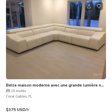
vénitienne et le parc Salvadore, l'emplacement bénéficie d'une
excellente accessibilité. Conçu pour un tournage fluide : •
Disposition de plain-pied avec seulement 3 marches pour un
accès facile. • 4 places de parking dédiées pour les véhicules
de l'éq
Belle maison moderne avec une grande lumière nature
15
invités
Coral Gables, FL
$375 USD
/h