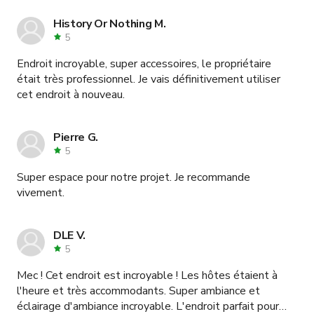
que le fait qu'il n'y ait eu que du stationnement dans la
rue le jour du tournage aurait pu poser problème. Ce fut
History Or Nothing M.
un plaisir de tourner ici et je réserverais certainement à
5
nouveau !
Endroit incroyable, super accessoires, le propriétaire
était très professionnel. Je vais définitivement utiliser
cet endroit à nouveau.
Pierre G.
5
Super espace pour notre projet. Je recommande
vivement.
DLE V.
5
Mec ! Cet endroit est incroyable ! Les hôtes étaient à
l'heure et très accommodants. Super ambiance et
éclairage d'ambiance incroyable. L'endroit parfait pour