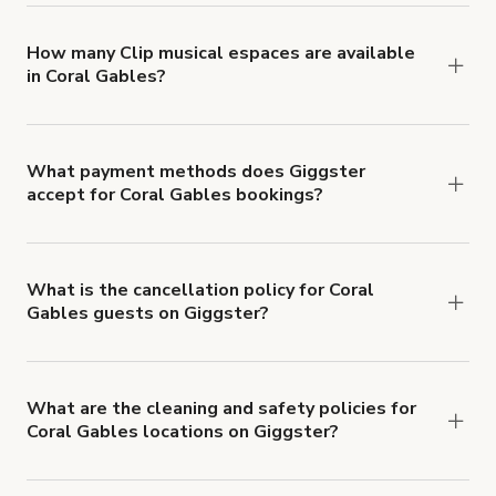
locations in Coral Gables at
giggster.com
, then
click 'Filters' to look for something specific.
How many Clip musical espaces are available
in Coral Gables?
Right now, there are 90 Clip musical espaces
available in Coral Gables.
What payment methods does Giggster
accept for Coral Gables bookings?
You can pay for your booking with a credit card, or
with ACH or wire transfer for bookings over $4k.
What is the cancellation policy for Coral
Gables guests on Giggster?
Refund options vary, based on when the booking
is canceled.
Learn more about Giggster's
cancellation and refund policy
.
What are the cleaning and safety policies for
Coral Gables locations on Giggster?
Now more than ever, your health and safety is our
number one priority. We've outlined specific