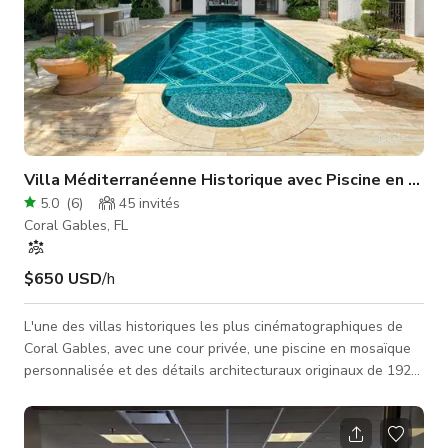
Villa Méditerranéenne Historique avec Piscine en Mos
5.0
(
6
)
45
invités
Coral Gables, FL
$650 USD
/h
L'une des villas historiques les plus cinématographiques de
Coral Gables, avec une cour privée, une piscine en mosaïque
personnalisée et des détails architecturaux originaux de 1927
- parfaite pour des productions haut de gamme, des séances
photo de mode et du contenu de luxe. De grandes portes
d'entrée s'ouvrent sur un sanctuaire de cour privée avec