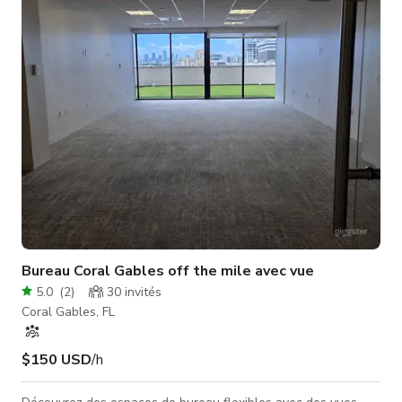
mobilier design, piscine en carreaux de verre mosaïque et
aménagement paysager tropical luxuriant. L'intérieur contient
des éléments o
Bureau Coral Gables off the mile avec vue
5.0
(
2
)
30
invités
Coral Gables, FL
$150 USD
/h