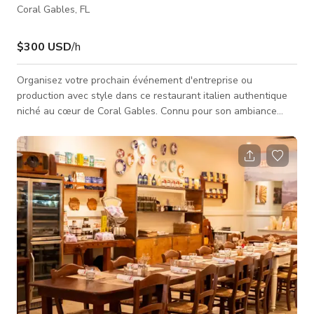
Coral Gables, FL
$300 USD
/h
Organisez votre prochain événement d'entreprise ou
production avec style dans ce restaurant italien authentique
niché au cœur de Coral Gables. Connu pour son ambiance
chaleureuse et son charme rustique, ce lieu est parfait pour
tout, des dîners exécutifs et cocktails de réseautage aux
déjeuners d'équipe intimes et célébrations privées. Avec une
capacité d'accueil jusqu'à 60 invités et des espaces de
restauration semi-privés et privés flexibles, notre restaurant
offre un cadre so