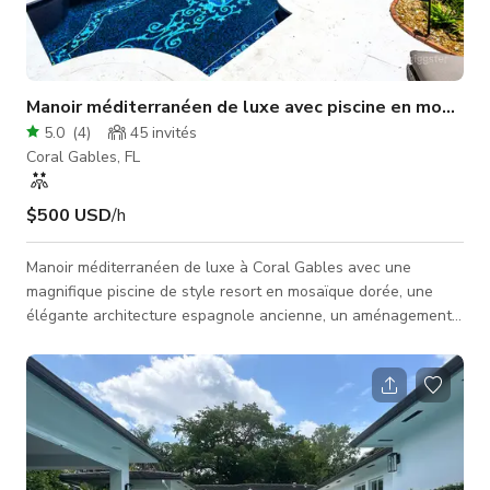
Manoir méditerranéen de luxe avec piscine en mosaïq
5.0
(
4
)
45
invités
Coral Gables, FL
$500 USD
/h
Manoir méditerranéen de luxe à Coral Gables avec une
magnifique piscine de style resort en mosaïque dorée, une
élégante architecture espagnole ancienne, un aménagement
paysager tropical luxuriant et plusieurs lieux de tournage
intérieurs et extérieurs. Parfait pour les séances photo, les
publicités, les productions cinématographiques, les
campagnes de mode et les clips musicaux. Toile de fond
propre et esthétique de Miami avec un fort impact visuel. Très
demandé pour : Séance