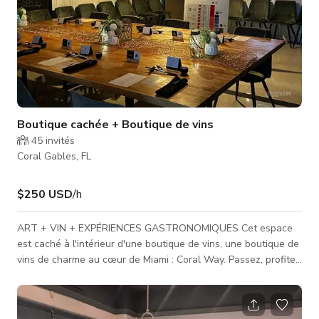
Boutique cachée + Boutique de vins
45
invités
Coral Gables, FL
$250 USD
/h
ART + VIN + EXPÉRIENCES GASTRONOMIQUES Cet espace
est caché à l'intérieur d'une boutique de vins, une boutique de
vins de charme au cœur de Miami : Coral Way. Passez, profitez
d'un vin accompagné d'une excellente cuisine préparée par
The Wagyu Bar. Appréciez de bons vins de niche, entre amis,
tout en admirant des œuvres d'art d'artistes locaux et moins