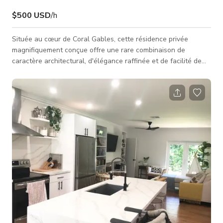
$500 USD
/h
Située au cœur de Coral Gables, cette résidence privée
magnifiquement conçue offre une rare combinaison de
caractère architectural, d'élégance raffinée et de facilité de
vie. La maison a été présentée dans des publications
internationales de design et reflète l'œil de son propriétaire,
un designer d'intérieur primé, avec des espaces
soigneusement superposés, une matérialité riche et un style
intemporel partout. Chaque pièce est visuellement pensée,
tout en restant détend