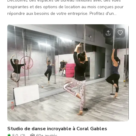
Découvrez des espaces de bureau flexibles avec des vues
inspirantes et des options de location au mois conçues pour
répondre aux besoins de votre entreprise. Profitez d'un
environnement de travail professionnel avec lumière naturelle,
équipements modernes et un emplacement de choix qui
améliore la productivité et l'impression auprès des clients.
Avec une flexibilité de location à court terme, vous pouvez
ajuster votre espace à la hausse ou à la baisse sans
engagements à long terme �
Studio de danse incroyable à Coral Gables
5.0
(
2
)
60+
invités