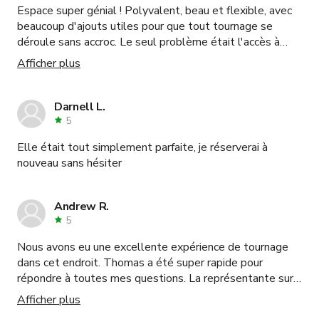
Espace super génial ! Polyvalent, beau et flexible, avec
le temps n'était pas quelque chose qui pouvait être
beaucoup d'ajouts utiles pour que tout tournage se
facilement arrangé. Si nous sommes là, nous avons
déroule sans accroc. Le seul problème était l'accès à
l'argent et quand des choses arrivent et qu'il faut plus
l'ascenseur de service ; il ne fonctionnait pas seul et les
de temps, c'est rafraîchissant que cela soit compris.
Afficher plus
instructions pour y accéder étaient un peu confuses. À
part cela, je recommande vivement cet espace !
Darnell L.
5
Elle était tout simplement parfaite, je réserverai à
nouveau sans hésiter
Andrew R.
5
Nous avons eu une excellente expérience de tournage
dans cet endroit. Thomas a été super rapide pour
répondre à toutes mes questions. La représentante sur
place, Sydney, était également très sympathique. Le
Afficher plus
stationnement n'a pas été un problème pour nous, bien