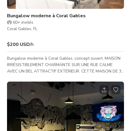
Bungalow moderne à Coral Gables
60+
invités
Coral Gables, FL
$200 USD
/h
Bungalow moderne à Coral Gables, concept ouvert. MAISON
IRRÉSISTIBLEMENT CHARMANTE SUR UNE RUE CALME
AVEC UN BEL ATTRACTIF EXTÉRIEUR. CETTE MAISON DE 3
CHAMBRES/2 SALLES DE BAINS/1 GARAGE A UN GRAND
SALON POUR RECEVOIR AINSI QU'UNE SALLE À MANGER
FORMELLE. FENÊTRES/PORTES IMPACT, PLAN DE TRAVAIL
EN GRANIT DANS LA CUISINE, SALLES DE BAINS
MODERNISÉES, PLANCHERS EN BOIS IMPECCABLES
PARTOUT, CHAMBRES SPACIEUSES AVEC BEAUCOUP
D'ESPACE DE RANGEMENT. IMMENSE JARDIN ARRIÈRE AVEC
PLACE POUR PISC