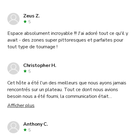
Zeus Z.
5
Espace absolument incroyable !!! J'ai adoré tout ce qu'il y
avait - des zones super pittoresques et parfaites pour
tout type de tournage !
Christopher H.
5
Cet hôte a été l'un des meilleurs que nous ayons jamais
rencontrés sur un plateau. Tout ce dont nous avions
besoin nous a été fourni, la communication était
excellente et rien ne semblait déplacé. Je le
Afficher plus
recommande vivement si vous avez besoin d'un lieu pour
tourner un salon élégant et photogénique.
Anthony C.
5