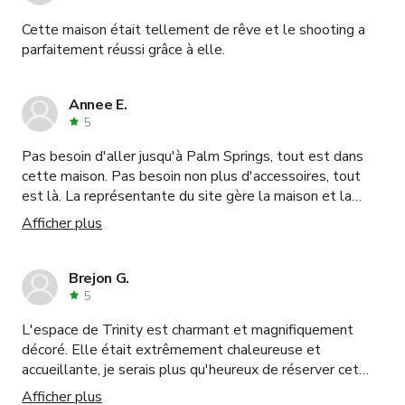
reconnaissants. J'ai rencontré Benjamin à l'intérieur du bar,
Cette maison était tellement de rêve et le shooting a
il était également très gentil et serviable et nous a
parfaitement réussi grâce à elle.
donné de bonnes idées pour la vidéo à l'intérieur du
wagon. Son art est aussi très très beau. Je recommande
vivement cet endroit. Si vous aimez l'esthétique
Annee E.
artistique et l'atmosphère de personnes merveilleuses,
5
cet endroit est fait pour vous. Merci beaucoup !!
Pas besoin d'aller jusqu'à Palm Springs, tout est dans
cette maison. Pas besoin non plus d'accessoires, tout
est là. La représentante du site gère la maison et la
connaît parfaitement. Le propriétaire était aussi présent
Afficher plus
et nous a laissé faire notre travail. Facile à réserver,
correspond bien au budget !
Brejon G.
5
L'espace de Trinity est charmant et magnifiquement
décoré. Elle était extrêmement chaleureuse et
accueillante, je serais plus qu'heureux de réserver cet
espace à nouveau.
Afficher plus