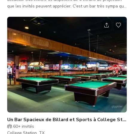
que les invités peuvent apprécier. C'est un bar très sympa qui
peut accueillir des événements tels que réunions, productions,
fêtes, mariages et dîners.
Un Bar Spacieux de Billard et Sports à College Statio
60+
invités
College Station, TX