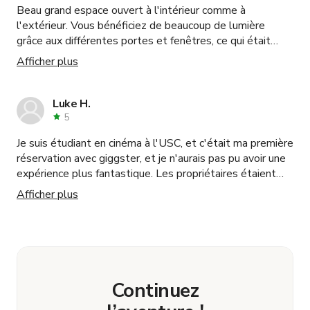
Beau grand espace ouvert à l'intérieur comme à
l'extérieur. Vous bénéficiez de beaucoup de lumière
grâce aux différentes portes et fenêtres, ce qui était
parfait pour ce tournage particulier. Les propriétaires
Afficher plus
étaient très accommodants et agréables à travailler. Je
réserverais cet endroit à nouveau !
Luke H.
5
Je suis étudiant en cinéma à l'USC, et c'était ma première
réservation avec giggster, et je n'aurais pas pu avoir une
expérience plus fantastique. Les propriétaires étaient
adorables et accueillants. Ils nous ont offert des sièges
Afficher plus
et des rafraîchissements. Tellement gentils. Beaucoup
de places de parking pour les grandes équipes.
L'emplacement est très calme et parfait pour obtenir un
bon son. La maison est magnifique, et honnêtement,
aucune décoration de plateau n'est nécessaire.
Excellente lumière et beaucoup de lumière naturelle
Continuez
provenant des fenêtres pour jouer avec. Je recommande