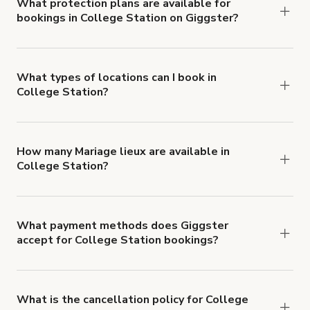
insurance with liability coverage of no less than
What protection plans are available for
bookings in College Station on Giggster?
$1,000,000.
Giggster offers Damage Protection coverage that
you can add to a booking at checkout.
Learn more
about Giggster's Damage Protection coverage.
What types of locations can I book in
College Station?
You can choose from 42 types! Just search for
locations in College Station at
giggster.com
, then
click 'Filters' to look for something specific.
How many Mariage lieux are available in
College Station?
Right now, there are 6 Mariage lieux available in
College Station.
What payment methods does Giggster
accept for College Station bookings?
You can pay for your booking with a credit card, or
with ACH or wire transfer for bookings over $4k.
What is the cancellation policy for College