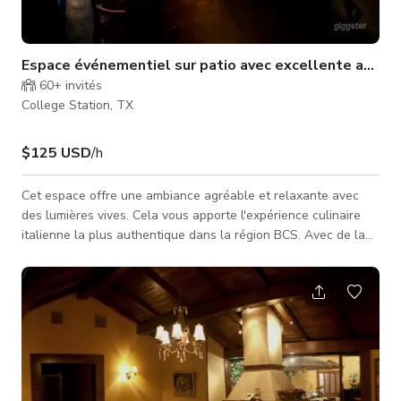
Espace événementiel sur patio avec excellente ambia
60+
invités
College Station, TX
$125 USD
/h
Cet espace offre une ambiance agréable et relaxante avec
des lumières vives. Cela vous apporte l'expérience culinaire
italienne la plus authentique dans la région BCS. Avec de la
musique live chaque soir, une sélection de vins et cocktails, un
service amical mais soigné, et vos recettes préférées faites
maison, vous serez sûr de venir savourer le moment avec nous
encore et encore.