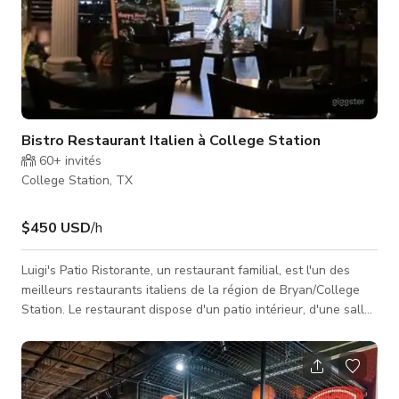
Bistro Restaurant Italien à College Station
60+
invités
College Station, TX
$450 USD
/h
Luigi's Patio Ristorante, un restaurant familial, est l'un des
meilleurs restaurants italiens de la région de Bryan/College
Station. Le restaurant dispose d'un patio intérieur, d'une salle
à manger formelle et d'une atmosphère vraiment unique qui
vous transportera en Italie. Avec de la musique live chaque
soir, une sélection de vins et de cocktails, un service amical
mais soigné, et des recettes délicieuses faites maison, c'est un