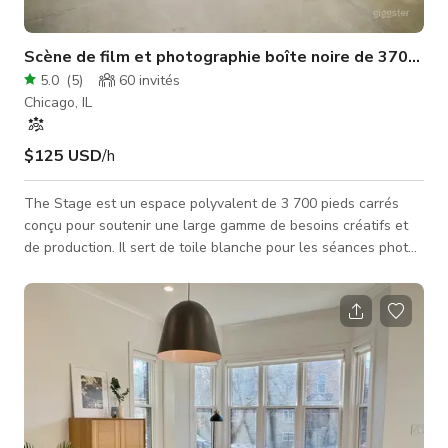
Scène de film et photographie boîte noire de 3700 pie
5.0
(
5
)
60
invités
Chicago, IL
$125 USD
/h
The Stage est un espace polyvalent de 3 700 pieds carrés
conçu pour soutenir une large gamme de besoins créatifs et
de production. Il sert de toile blanche pour les séances photo,
clips musicaux, productions commerciales, répétitions, et plus
encore. Construit pour combler un vide dans la communauté
créative de Chicago, The Stage combine un environnement de
qualité professionnelle, d'excellentes commodités et des tarifs
compétitifs. C'est également une option idéale pour les group