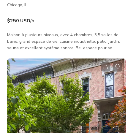
Chicago, IL
$250 USD
/h
Maison à plusieurs niveaux, avec 4 chambres, 3,5 salles de
bains, grand espace de vie, cuisine industrielle, patio, jardin,
sauna et excellent système sonore. Bel espace pour se
détendre, recevoir vos amis et votre famille, ou simplement
s'évader seul tout en restant en ville. Tarifs minimums pour
les week-ends et jours fériés : Été - 2750 Automne - 3000
Hiver - 2500 Printemps - 2500 Réveillon du Nouvel An - 6250
Jour de l'An - 4000 Cela n'inclut pas les nuitées mais signifie
gén�