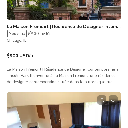
La Maison Fremont | Résidence de Designer Intempore
Nouveau
30
invités
Chicago, IL
$900 USD
/h
La Maison Fremont | Résidence de Designer Contemporaine à
Lincoln Park Bienvenue à La Maison Fremont, une résidence
de designer contemporaine située dans la pittoresque rue
Fremont, dans le quartier de Lincoln Park à Chicago. Cette
maison baignée de lumière présente des intérieurs
sophistiqués, un mobilier sur mesure et des espaces
polyvalents idéaux pour les séances photo, les publicités, les
productions cinématographiques et télévisuelles, les
interviews, la création de cont