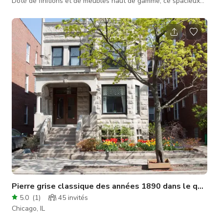
Doté de finitions et de meubles haut de gamme, ce spacieux
loft condo d'Andersonville comprend une grande pièce
principale, une cuisine complète, une chambre et une salle de
bain adaptées à tout type de séance lifestyle. Avec beaucoup
de lumière naturelle, les fenêtres industrielles offrent une vue
sur un parc privé. Autres objets remarquables : mini-réfrigér
Pierre grise classique des années 1890 dans le quarti
5.0
(
1
)
45
invités
Chicago, IL