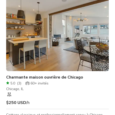
impressionnant et un coin petit-déjeuner. Le deuxième étage
comprend la chambre principale ainsi que deux chambres su
Charmante maison ouvrière de Chicago
5.0
(
3
)
60+
invités
Chicago, IL
$250 USD
/h
Cottage classique et professionnellement conçu à Chicago