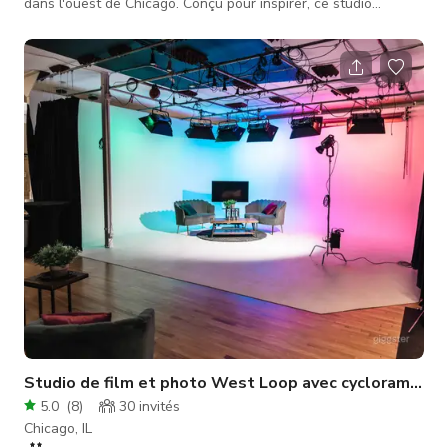
dans l'ouest de Chicago. Conçu pour inspirer, ce studio
artisanal comprend six zones principales de tournage, dont un
bac à sable unique et un grand mur circulaire LED, idéal pour
donner vie à vos visions créatives. *Offre d'été* : 100 $ de
l'heure (tous les vendredis, minimum deux heures)
Caractéristiques : Lumière naturelle abondante complétée par
des plafonds e
Studio de film et photo West Loop avec cyclorama 24’
5.0
(
8
)
30
invités
Chicago, IL