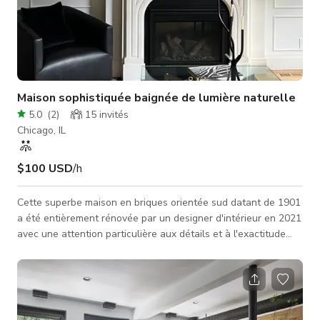
Maison sophistiquée baignée de lumière naturelle
5.0
(
2
)
15
invités
Chicago, IL
$100 USD
/h
Cette superbe maison en briques orientée sud datant de 1901
a été entièrement rénovée par un designer d'intérieur en 2021
avec une attention particulière aux détails et à l'exactitude
historique. L'escalier victorien courbé noir encre est une
entrée spectaculaire dans la maison et des éléments
architecturaux tels que les moulures murales, les médaillons
de plafond, les arches et les garnitures complexes ajoutent de
la profondeur et de l'intérêt visuel aux murs blancs crème aut