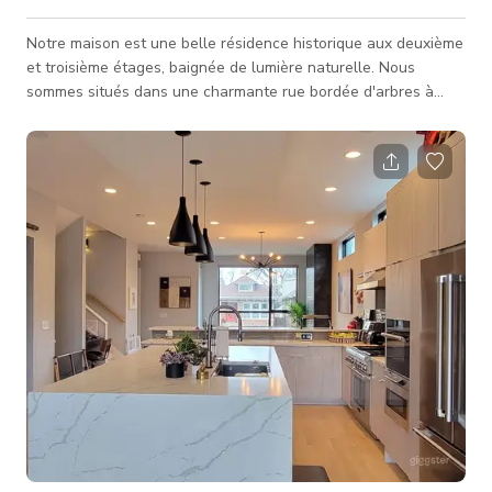
Notre maison est une belle résidence historique aux deuxième
et troisième étages, baignée de lumière naturelle. Nous
sommes situés dans une charmante rue bordée d'arbres à
Chicago, juste à l'extérieur de la banlieue voisine d'Oak Park.
Notre salon dispose de fenêtres en baie et de bibliothèques
du sol au plafond originales de notre maison, construite en
1850. En plus du magnifique salon, le rez-de-chaussée
comprend deux chambres (dont une grande nurserie et salle
de jeux), une sal