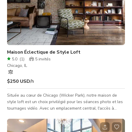
Maison Éclectique de Style Loft
5.0
(
1
)
5
invités
Chicago, IL
$250 USD
/h
Située au cœur de Chicago (Wicker Park), notre maison de
style loft est un choix privilégié pour les séances photo et les
tournages vidéo. Avec un emplacement central, l'accès à
notre espace est facile pour les équipes et les talents autour
de Chicago. Notre plan ouvert au rez-de-chaussée offre un
espace fluide et polyvalent parfait pour accueillir des