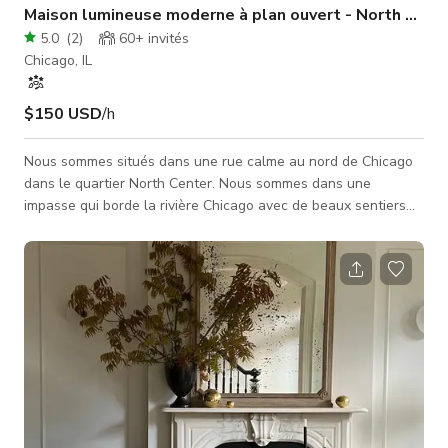
Maison lumineuse moderne à plan ouvert - North Cent
5.0
(
2
)
60+
invités
Chicago, IL
$150 USD
/h
Nous sommes situés dans une rue calme au nord de Chicago
dans le quartier North Center. Nous sommes dans une
impasse qui borde la rivière Chicago avec de beaux sentiers
de promenade. Notre maison est à concept ouvert, pleine de
lumière et de fenêtres. Nous avons quatre chambres et trois
salles de bain à l'étage ainsi qu'un sous-sol complet avec
chambre d'amis, salle de jeux et salle de bain. Il y a beaucoup
de places de stationnement dans la rue n'importe quel jour.
Aucun permis requis.