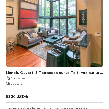
installations créatives et capturer une variété d'angles. Doté
de fenêtres en verre bloc pleine hauteur sur les côtés sud et
ou
Manoir, Ouvert, 5 Terrasses sur le Toit, Vue sur la Vill
45
invités
Chicago, IL
$300 USD
/h
L'espace est moderne, neuf et bien meublé. Le niveau