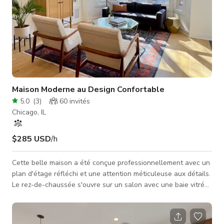
Maison Moderne au Design Confortable
5.0
(
3
)
60
invités
Chicago, IL
$285 USD
/h
Cette belle maison a été conçue professionnellement avec un
plan d'étage réfléchi et une attention méticuleuse aux détails.
Le rez-de-chaussée s'ouvre sur un salon avec une baie vitrée
qui s'étend sur un grand espace salle à manger. La cuisine du
chef, ouverte sur la salle familiale, dispose d'une cuisinière
Wolf et d'un réfrigérateur Sub Zero ainsi qu'un îlot