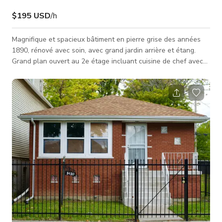
$195 USD
/h
Magnifique et spacieux bâtiment en pierre grise des années
1890, rénové avec soin, avec grand jardin arrière et étang.
Grand plan ouvert au 2e étage incluant cuisine de chef avec
suite chambre privée en bas, avec grand jardin arrière.
Véranda et balcon de la suite principale à l'étage donnant sur
le jardin. Nouvelle clôture d'intimité entourant l'arrière pour
une zone sereine. La propriété présente de nombreux détails
uniques - belle maçonnerie et corniches à l'extérieur, v