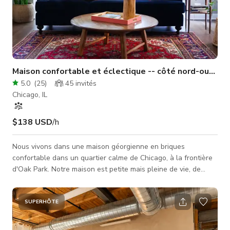
Maison confortable et éclectique -- côté nord-ouest 
5.0
(
25
)
45
invités
Chicago, IL
$138 USD
/h
Nous vivons dans une maison géorgienne en briques
confortable dans un quartier calme de Chicago, à la frontière
d'Oak Park. Notre maison est petite mais pleine de vie, de
lumière et de couleur. Notre cuisine est lumineuse et blanche
et s'ouvre sur la salle à manger. Notre salon familial a
beaucoup de fenêtres et offre une belle vue sur notre jardin
SUPERHÔTE
arrière, et notre salon a des couleurs riches et une cheminée
accueillante. Trois chambres sont à l'étage avec une salle de