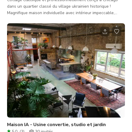
dans un quartier classé du village ukrainien historique !
Magnifique maison individuelle avec intérieur impeccable,
espace extérieur et aménagement paysager. Décor zen et
extrêmement tendance, cette maison a tout : - Plan ouvert -
Nouvelle salle familiale reliée à la cuisine avec cheminée à
trois faces et plafond incliné de 11’ - Sous-sol anglais avec
fenêtres pleine taille et beaucoup de lumière naturelle -
Téléviseur
Maison IA - Usine convertie, studio et jardin
5.0
(
3
)
30
invités