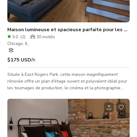
Maison lumineuse et spacieuse parfaite pour les prod
5.0
(
2
)
30
invités
Chicago, IL
$175 USD
/h
Située à East Rogers Park, cette maison magnifiquement
rénovée offre un plan d'étage ouvert et polyvalent idéal pour
les tournages de production, le cinéma et la photographie.
Avec un accès facile au centre-ville de Chicago et aux
banlieues voisines comme Evanston et Wilmette, elle est
idéalement située pour votre équipe.