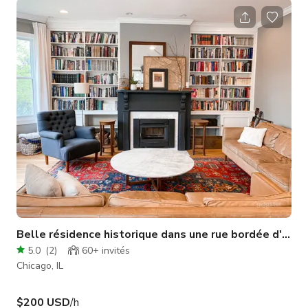
Belle résidence historique dans une rue bordée d'arbr
5.0
(
2
)
60+
invités
Chicago, IL
$200 USD
/h