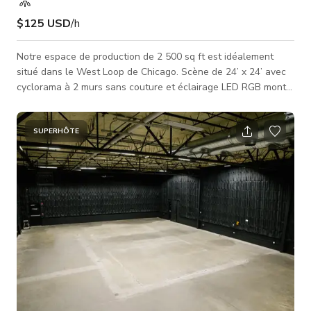
$125 USD
/h
Notre espace de production de 2 500 sq ft est idéalement
situé dans le West Loop de Chicago. Scène de 24’ x 24’ avec
cyclorama à 2 murs sans couture et éclairage LED RGB monté
sur grille. Avec deux lignes Internet fibre, des postes de
montage, une salle de contrôle de production à distance et un
parking gratuit, Mainstage Chicago est un espace de
SUPERHÔTE
production prêt pour l'avenir, adapté aux besoins croissants
de la communauté créative de Chicago. Cet espace est idéal
pour : - Dif