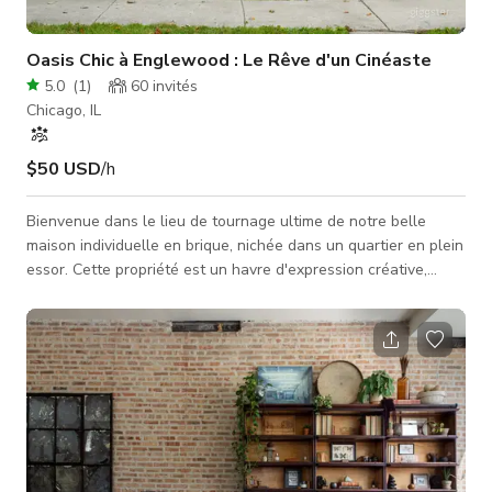
Oasis Chic à Englewood : Le Rêve d'un Cinéaste
5.0
(
1
)
60
invités
Chicago, IL
$50 USD
/h
Bienvenue dans le lieu de tournage ultime de notre belle
maison individuelle en brique, nichée dans un quartier en plein
essor. Cette propriété est un havre d'expression créative,
comprenant 3 chambres spacieuses et 2 pièces polyvalentes,
conçues pour divertir et capturer des moments captivants à
l'écran. La grande cuisine ouverte en L, ornée de nombreuses
fenêtres donnant sur le jardin pittoresque, offre un décor
parfait pour des scènes inoubliables. Les trois grandes
chambres et le