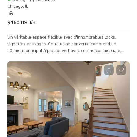
Chicago, IL
$160 USD
/h
Un véritable espace flexible avec d'innombrables looks,
vignettes et usages. Cette usine convertie comprend un
bâtiment principal à plan ouvert avec cuisine commerciale,
passerelle et chambres en mezzanine ainsi que plusieurs
zones de détente. La superficie totale du bâtiment principal
est de 4200 sq ft. Il y a un garage industriel fini
supplémentaire qui s'ouvre sur la rue pour un chargement
extrêmement pratique au niveau du sol. Pour les productions
extérieures, nous disposons d'une zo