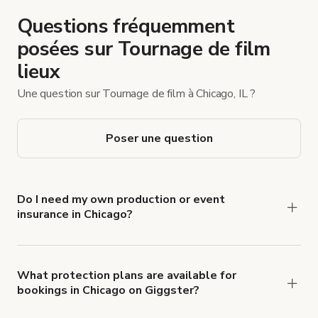
Questions fréquemment
posées sur Tournage de film
lieux
Une question sur Tournage de film à Chicago, IL ?
Poser une question
Do I need my own production or event
insurance in Chicago?
Yes. All renters are required to carry
Comprehensive Liability and Property Damage
insurance with liability coverage of no less than
What protection plans are available for
bookings in Chicago on Giggster?
$1,000,000.
Giggster offers Damage Protection coverage that