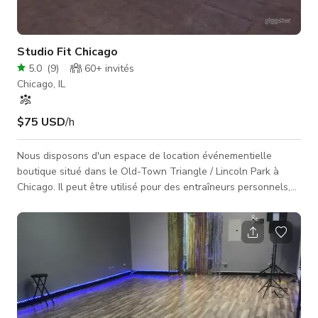
Studio Fit Chicago
5.0
(
9
)
60+
invités
Chicago, IL
$75 USD
/h
Nous disposons d'un espace de location événementielle
boutique situé dans le Old-Town Triangle / Lincoln Park à
Chicago. Il peut être utilisé pour des entraîneurs personnels,
des cours particuliers, beaucoup de personnes l'utilisent pour
des enterrements de vie de jeune fille, des événements
fitness pour enfants, des séances photo, et plus encore.