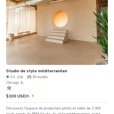
vidéos d'instructions : - Comment entrer dans le bâtiment et
trouver l'espace s
Studio de style méditerranéen
5.0
(
24
)
30
invités
Chicago, IL
$100 USD
/h
Découvrez l'espace de production photo et vidéo de 2 000
pieds carrés de PRM Studio, de style méditerranéen, niché