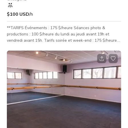
$100 USD
/h
**TARIFS Événements : 175 $/heure Séances photo &
productions : 100 $/heure du lundi au jeudi avant 19h et
vendredi avant 15h. Tarifs soirée et week-end : 175 $/heure.
Frais de nettoyage : 100 $* *Les réservations plus importantes
peuvent être soumises à des frais de nettoyage accrus.
Heures minimales : Événements : minimum 3 heures du lundi
au jeudi, minimum 4 heures du vendredi au dimanche Séances
photo & productions : minimum 2 heures du lundi au jeudi,
minimum 4 heures du vendre