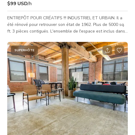
$99 USD
/h
ENTREPÔT POUR CRÉATIFS !!! INDUSTRIEL ET URBAIN. Il a
été rénové pour retrouver son état de 1962. Plus de 5000 sq.
ft. 3 pièces contiguës. L'ensemble de l'espace est inclus dans
la location. C'est un espace incroyable. Tout est en excellent
état et impeccable. Prenez votre temps ! Caractéristiques : -
Briques apparentes, sol en béton, portes et fenêtres d'origine.
SUPERHÔTE
Il y a aussi un sol en bois dans la zone galerie. - ÉCLAIRAGE.
TOUT EST INCLUS !!! Les puits de lumière d'origine l