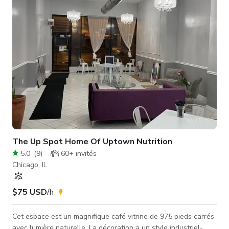
et grandir. Nous nous engageons à être présents de manière
constante
The Up Spot Home Of Uptown Nutrition
5.0
(
9
)
60+
invités
Chicago, IL
$75 USD
/h
Cet espace est un magnifique café vitrine de 975 pieds carrés
avec lumière naturelle. La décoration a un style industriel-