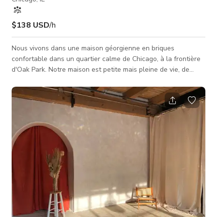
$138 USD
/h
Nous vivons dans une maison géorgienne en briques
confortable dans un quartier calme de Chicago, à la frontière
d'Oak Park. Notre maison est petite mais pleine de vie, de
lumière et de couleur. Notre cuisine est lumineuse et blanche
et s'ouvre sur la salle à manger. Notre salon familial a
beaucoup de fenêtres et offre une belle vue sur notre jardin
arrière, et notre salon a des couleurs riches et une cheminée
accueillante. Trois chambres sont à l'étage avec une salle de
bain récemment