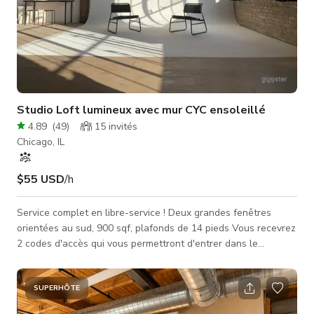
Studio Loft lumineux avec mur CYC ensoleillé
4.89
(
49
)
15
invités
Chicago, IL
$55 USD
/h
Service complet en libre-service ! Deux grandes fenêtres
orientées au sud, 900 sqf, plafonds de 14 pieds Vous recevrez
2 codes d'accès qui vous permettront d'entrer dans le
bâtiment. Le premier code vous permettra d'entrer dans le
bâtiment. Le second code vous permettra d'accéder à l'espace
studio et ne fonctionnera que pendant vos heures de
SUPERHÔTE
réservation. Après la réservation, vous recevrez également 2