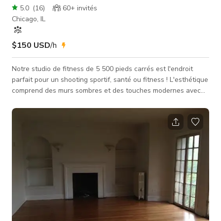
5.0
(
16
)
60+
invités
Chicago, IL
$150 USD
/h
Notre studio de fitness de 5 500 pieds carrés est l'endroit
parfait pour un shooting sportif, santé ou fitness ! L'esthétique
comprend des murs sombres et des touches modernes avec
des murs miroirs et un éclairage tamisé. L'espace comprend
des équipements de fitness à la pointe, un système sonore,
des vestiaires et une réception.