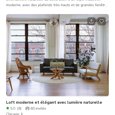
moderne, avec des plafonds très hauts et de grandes fenêtres
qui laissent entrer la lumière naturelle. Avant Hollywood, il y
avait Chicago et bien que le quartier soit connu sous le nom
d’Uptown, l’emplacement réel de la vitrine était considéré
comme le quartier des théâtres à ses débuts.
Loft moderne et élégant avec lumière naturelle
5.0
(
9
)
60
invités
Chicago, IL