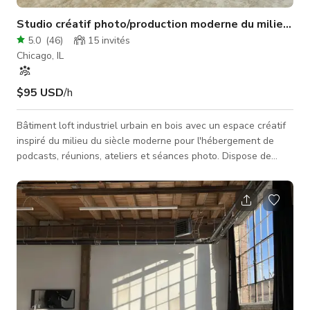
Studio créatif photo/production moderne du milieu du 
5.0
(
46
)
15
invités
Chicago, IL
$95 USD
/h
Bâtiment loft industriel urbain en bois avec un espace créatif
inspiré du milieu du siècle moderne pour l'hébergement de
podcasts, réunions, ateliers et séances photo. Dispose de
lumière naturelle et d'une loge privée. Le quai de chargement
est facilement accessible et situé au même niveau que le
studio.