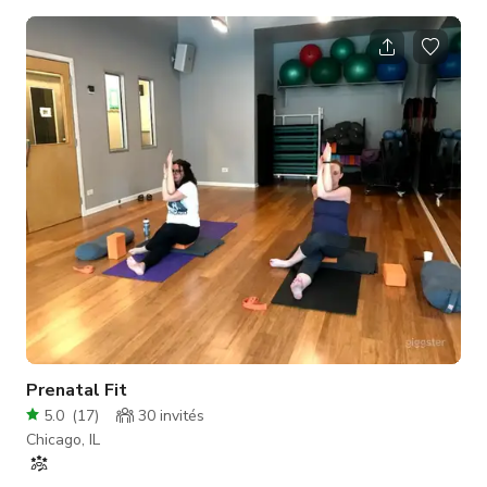
à l'avance si vous aurez besoin de ces places. ✔ IMMENSE loft
de 1300 pieds carrés. ✔ TRÈS spacieux avec hauts plafonds
✔ PROPRE et désinfecté (même les interrupteurs) ✔
ENTIERÈREMENT AÉRÉ entre les réservations. ✔ Confortable
et lumineux. ✔ Brique rose historique célèbre de Chicago. ✔
ANIMAUX ACCEPTÉS avec a
Prenatal Fit
5.0
(
17
)
30
invités
Chicago, IL