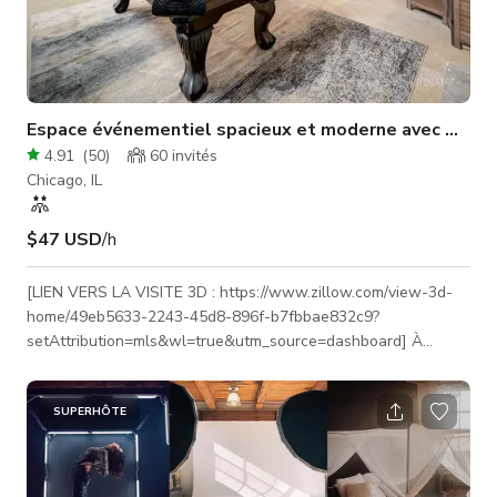
Espace événementiel spacieux et moderne avec mezza
4.91
(
50
)
60
invités
Chicago, IL
$47 USD
/h
[LIEN VERS LA VISITE 3D : https://www.zillow.com/view-3d-
home/49eb5633-2243-45d8-896f-b7fbbae832c9?
setAttribution=mls&wl=true&utm_source=dashboard] À
propos : — Lumineux et spacieux : plafonds de 15 pieds,
design moderne, places assises pour 19 personnes avec
mobilier supplémentaire disponible. — Cuisine complète :
SUPERHÔTE
cuisinez tout sauf des fruits de mer ! — Option couchage :
deux chambres + salle de bain au niveau mezzanine pour les
séjours de nuit (+ 275 $, départ à 10 h). — Usage