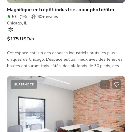
Magnifique entrepôt industriel pour photo/film
5.0
(
16
)
60+
invités
Chicago, IL
$175 USD
/h
Cet espace est l'un des espaces industriels bruts les plus
uniques de Chicago. L'espace est lumineux avec des fenêtres
hautes entourant trois côtés, des plafonds de 30 pieds, des
briques apparentes et une verrière d'atrium. 8 000 pieds
carrés d'espace avec deux portes coulissantes pour un accès
facile au chargement et déchargement et pour faire entrer
SUPERHÔTE
voitures, camions ou motos dans l'espace. L'espace dispose
d'électricité, WiFi, toilettes, éclairage, chauffage et
climatisation. Il y a