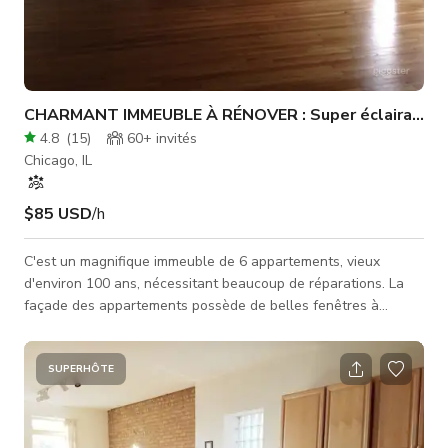
CHARMANT IMMEUBLE À RÉNOVER : Super éclairage !
4.8
(
15
)
60+
invités
Chicago, IL
$85 USD
/h
C'est un magnifique immeuble de 6 appartements, vieux
d'environ 100 ans, nécessitant beaucoup de réparations. La
façade des appartements possède de belles fenêtres à
portes-fenêtres françaises, des balcons Juliette, et l'éclairage
est superbe. L'arrière des appartements a été démoli après
l'inondation causée par la tempête. 4 des unités sont non
SUPERHÔTE
meublées, mais nous sommes flexibles et pouvons fournir des
meubles si désiré. L'immeuble est principalement vacant, à
l'exception