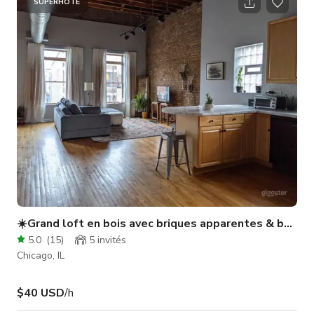
SUPERHÔTE
☀️Grand loft en bois avec briques apparentes & beauc
5.0
(
15
)
5
invités
Chicago, IL
$40 USD
/h