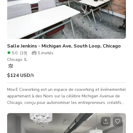
Salle Jenkins - Michigan Ave, South Loop, Chicago
5.0
(
19
)
5
invités
Chicago, IL
$124 USD
/h
Mox.E Coworking est un espace de coworking et événementiel
appartenant à des Noirs sur la célèbre Michigan Avenue de
Chicago, conçu pour autonomiser les entrepreneurs, créatifs
et bâtisseurs de communauté. Notre mission est de fournir des
espaces beaux, professionnels et accessibles où tous, y
compris les fondateurs sous-représentés (en particulier les
entrepreneurs POC/femmes), peuvent travailler, se rencontrer