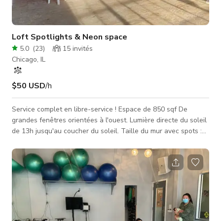
Loft Spotlights & Neon space
5.0
(
23
)
15
invités
Chicago, IL
$50 USD
/h
Service complet en libre-service ! Espace de 850 sqf De
grandes fenêtres orientées à l'ouest. Lumière directe du soleil
de 13h jusqu'au coucher du soleil. Taille du mur avec spots :
16ft(l)*14(h) Taille du mur avec bandes LED : 13ft(l)*14(h)
Vous pouvez régler la couleur de chaque spot sur le mur, ainsi
que les faire clignoter. Couleurs disponibles (Rouge, Bleu,
Vert, Violet, Blanc froid, Blanc chaud, Rose). Veuillez noter :
fumer, alcool, machines à fumée sont INTERDITS ! Amende de
3