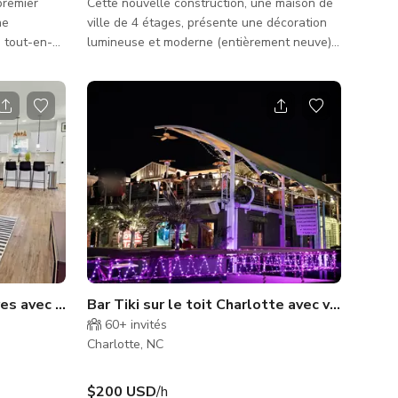
premier
Cette nouvelle construction, une maison de
ville de 4 étages, présente une décoration
 tout-en-
lumineuse et moderne (entièrement neuve)
steurs,
dans un style contemporain. Pensée pour
à élever
les dîners, les petites réunions de travail et
ionnel.
les séances photo. Il y a un jacuzzi sur la
e
terrasse et un foyer sur le toit. Le grand
nçue pour la
jardin arrière est entièrement clôturé.
tenu de
s à l'heure
 Que
 numér
& véranda grillagée
s avec garage | Prête pour film & photo !
Bar Tiki sur le toit Charlotte avec vue sur la 
60+
invités
Charlotte, NC
$200 USD
/h