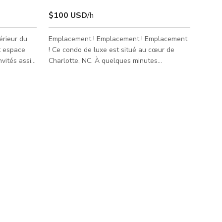
$100 USD
/h
térieur du
Emplacement ! Emplacement ! Emplacement
et espace
! Ce condo de luxe est situé au cœur de
nvités assis
Charlotte, NC. À quelques minutes
l pour des
seulement des lieux célèbres de Charlotte.
 La Sunset
Emplacement idéal pour les infirmières
eur avec
itinérantes, les professionnels, les familles
 d'horizon
de touristes et les créateurs de contenu.
nt son
Meublé et entièrement équipé avec des
 Des
appareils et du matériel haut de gamme ! 1
issons sur
min du NorthLake Mall 10 min du centre-ville
léter toute
de Charlotte 15 min de l'Atrium Health 20
min de l'aéroport Charlotte Dou