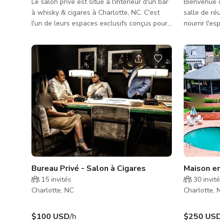
Le salon privé est situé à l'intérieur d'un bar
Bienvenue 
à whisky & cigares à Charlotte, NC. C'est
salle de ré
l'un de leurs espaces exclusifs conçus pour
nourrir l'es
des groupes plus petits et intimes — séparé
cadres d'ar
de la zone principale du bar mais toujours
complétés 
décoré avec les mêmes sièges en cuir haut
élégantes,
de gamme, un éclairage chaleureux et une
de pureté et de tr
atmosphère raffinée.
parfait pou
de yoga ou
captivante
pour des di
pratiques c
Bureau Privé - Salon à Cigares
Maison en
15
invités
30
invit
Charlotte, NC
Charlotte, 
$100 USD
/h
$250 US