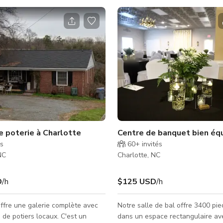
e poterie à Charlotte
Centre de banquet bien éq
és
60+
invités
NC
Charlotte, NC
D
/h
$125 USD
/h
offre une galerie complète avec
Notre salle de bal offre 3400 pie
de potiers locaux. C'est un
dans un espace rectangulaire av