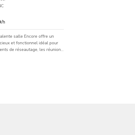
NC
D
/h
alente salle Encore offre un
ieux et fonctionnel idéal pour
ents de réseautage, les réunions
e, les performances musicales,
s et les rassemblements sociaux.
 accueillir une grande variété
événements, la salle dispose de
ement moquettés, de plafonds de
 hauteur et d'options
ent flexibles pour des
ons à la fois intimes et pour des
groupes plus importants. Les équip