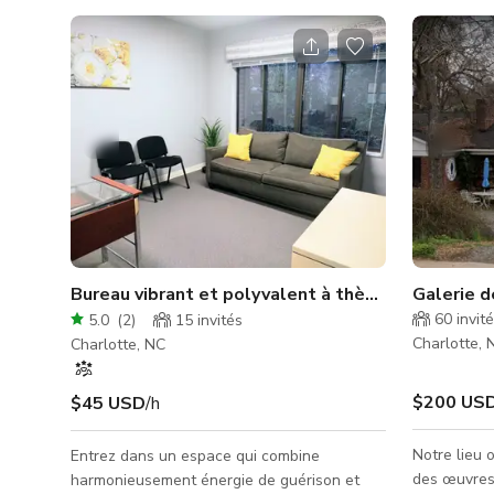
Bureau vibrant et polyvalent à thème jaune
Galerie d
60
invit
5.0
(
2
)
15
invités
Charlotte, 
Charlotte, NC
$200 US
$45 USD
/h
Notre lieu 
Entrez dans un espace qui combine
des œuvres 
harmonieusement énergie de guérison et