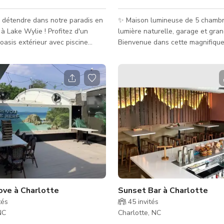
 détendre dans notre paradis en
✨ Maison lumineuse de 5 chamb
 à Lake Wylie ! Profitez d'un
lumière naturelle, garage et gran
oasis extérieur avec piscine
Bienvenue dans cette magnifique
cuzzi, kayaks, paddleboards, une
de 5 chambres, conçue pour la p
llagée et un quai privé où vous
et le confort. Dès votre entrée, 
ner votre propre bateau ou en
accueilli par une abondance de l
près de notre partenaire
naturelle, des espaces ouverts e
ui vous le livrera directement.
esthétique moderne chaleureuse
us de tout en restant proche de
rendent cette maison parfaite po
 ce paisible oasis lacustre ! ★★
tournages de films, séances photo
QUES CLÉS ★★ ▪️ Piscine
événements, réunions et product
 + Ja
créatives. 🏡 L'espace Cette maison à deux
�
ove à Charlotte
Sunset Bar à Charlotte
tés
45
invités
NC
Charlotte, NC