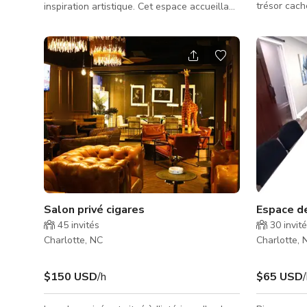
trésor cach
inspiration artistique. Cet espace accueillant
sert de refuge vibrant, parfait pour organiser
des réunions productives ou capturer de
superbes photographies thématiques
colorées. Profitez de la chaleur et de la
luminosité des tons jaunes, inspirant la
créativité et favorisant une atmosphère
positive. Mais ce n'est pas tout ! Cet espace
sert également de lieu magnifique pour des
séances photo ! Avec 7 pièces/b
Salon privé cigares
Espace de
45
invités
30
invit
Charlotte, NC
Charlotte, 
$150 USD
/h
$65 USD