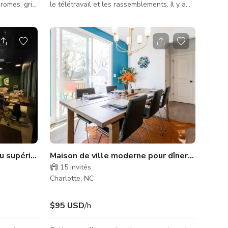
romes, gris
le télétravail et les rassemblements. Il y a
1 pieds. Il
une salle de bain spa avec un lustre au-
arrés. Un
dessus de la baignoire de jardin et une
grande douche à l'italienne. Les salles de
bains ont des plans de travail en quartz. Le
plan ouvert du rez-de-chaussée est parfait
pour recevoir. La cuisine dispose de toutes
les commodités nécessaires à tout cuisinier.
Le bureau est parfait pour les photos et
équipé d'une télé
u supérieur pour podcasts & reels
Maison de ville moderne pour dîner & séance
15
invités
Charlotte, NC
$95 USD
/h