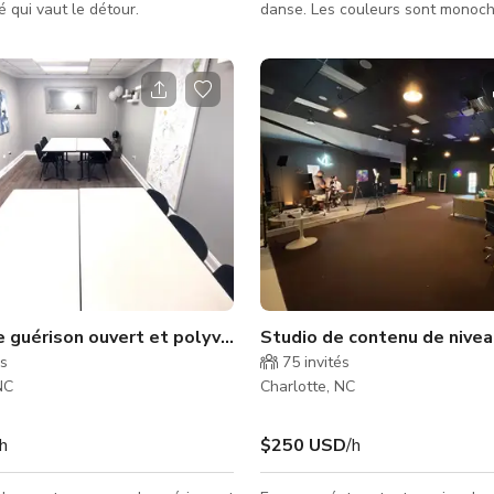
é qui vaut le détour.
danse. Les couleurs sont monoch
et bruns. Les plafonds mesurent 1
y a un bar séparé de 500 pieds c
patio avec cheminée.
 guérison ouvert et polyvalent de Charlotte NC
Studio de contenu de nivea
és
75
invités
NC
Charlotte, NC
/h
$250 USD
/h