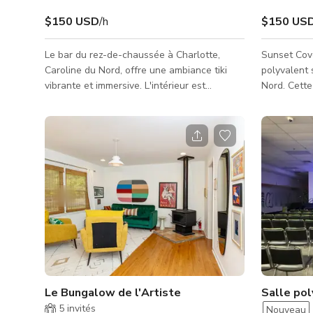
$150 USD
/h
$150 US
Le bar du rez-de-chaussée à Charlotte,
Sunset Cov
Caroline du Nord, offre une ambiance tiki
polyvalent 
vibrante et immersive. L'intérieur est
Nord. Cette
soigneusement conçu avec des flotteurs
toit et peu
suspendus et une interprétation moderne de
totalité po
la décoration tropicale, offrant un cadre
privés. Le l
animé mais confortable pour les clients. Les
restauratio
invités peuvent profiter d'un menu diversifié
compléter t
de cocktails artisanaux, comprenant des
boissons classiques et innovantes à base de
rhum, accompagnées d'une sélection de
petites bouchées. Cet espace e
Le Bungalow de l'Artiste
Salle po
5
invités
Nouveau