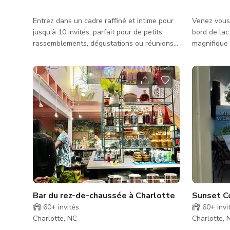
Entrez dans un cadre raffiné et intime pour
Venez vous
jusqu'à 10 invités, parfait pour de petits
bord de lac
rassemblements, dégustations ou réunions
magnifique 
d'affaires. Doté de sièges en cuir
creusée, ja
confortables, d'un éclairage d'ambiance et
véranda gri
d'une ventilation adaptée aux cigares,
pouvez ame
l'espace offre à la fois intimité et
louer un au
atmosphère, à l'écart du salon principal. Les
privilégié q
invités peuvent profiter de la sélection
Éloignez-vo
complète de whisky et de cigares, avec la
l'action dans
possibilité d'un service dédié pour une
CARACTÉRISTI
expérience plus personnalis�
étincelante
Bar du rez-de-chaussée à Charlotte
Sunset C
60+
invités
60+
invi
Charlotte, NC
Charlotte, 