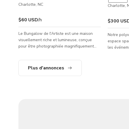
Charlotte, NC
Charlotte, 
$60 USD
/h
$300 US
Le Bungalow de l'Artiste est une maison
Notre polyv
visuellement riche et lumineuse, conçue
espace spac
pour être photographiée magnifiquement
les événem
sous tous les angles. L'espace présente des
d'entrepris
œuvres d'art originales, des textures
les atelier
superposées, des touches de couleur
Conçue pour
Plus d'annonces
audacieuses et un mobilier sélectionné qui
de types d'
créent un intérêt visuel instantané à la
sols entièr
caméra.
12 pieds de
d'aménagem
configurati