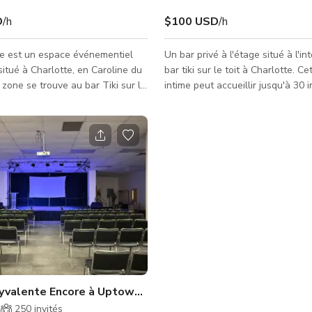
D
/h
$100 USD
/h
e est un espace événementiel
Un bar privé à l'étage situé à l'in
situé à Charlotte, en Caroline du
bar tiki sur le toit à Charlotte. C
 zone se trouve au bar Tiki sur le
intime peut accueillir jusqu'à 30 i
t être louée partiellement ou en
ou 40 debout, ce qui le rend idéa
ur accueillir divers événements
dîners privés et des événements.
ieu offre des services de
Room dispose d'un espace extéri
n et de boissons internes pour
une vue panoramique sur la ligne
oute occasion.
de la ville de Charlotte, renforça
attrait pour les rassemblements.
services de restauration et de bo
place sont disponibles pour comp
occasion
lyvalente Encore à Uptown Charlotte
250
invités