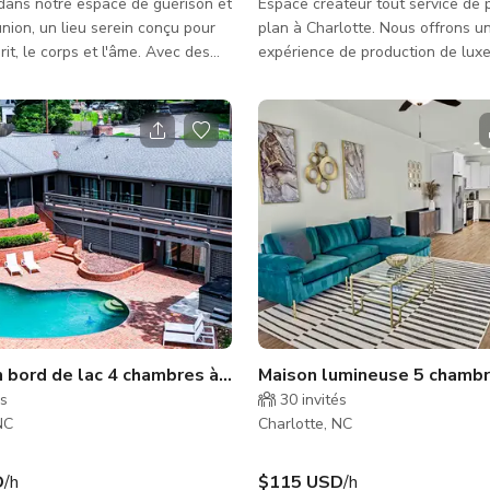
dans notre espace de guérison et
Espace créateur tout service de 
union, un lieu serein conçu pour
plan à Charlotte. Nous offrons une
prit, le corps et l'âme. Avec des
expérience de production de luxe
t blancs ornant les murs et
un adaptée aux créateurs, podca
par des tables blanches
entrepreneurs et marques prêts 
 cet espace dégage un sentiment
leur contenu à un niveau profess
anquillité. C'est le cadre
Situé au cœur de Charlotte, notr
r votre prochaine réunion, séance
installation ultramoderne est co
 séance photo thématique
production vidéo, podcast et con
. Que vous cherchiez un espace
marque — offrant des réservation
scussions productives, des
et des forfaits de services évolutifs.
onscientes ou une exp
vous lanciez un nouveau produit
 bord de lac 4 chambres à Charlotte avec piscine, jacuzzi 
Maison lumineuse 5 chambre
és
30
invités
NC
Charlotte, NC
D
/h
$115 USD
/h