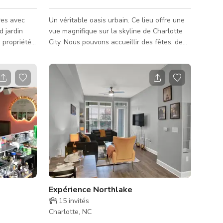
res avec
Un véritable oasis urbain. Ce lieu offre une
d jardin
vue magnifique sur la skyline de Charlotte
 propriété
City. Nous pouvons accueillir des fêtes, de
olyvalence
quelques personnes (sur réservation) à 20
vous serez
(petit événement privé) jusqu'à 300
umière
personnes, avec des tarifs de location
t une
d'espace adaptés à vos besoins. Nous
 qui
proposons également d'autres forfaits pour
ur les
répondre à vos besoins. Contactez-nous
, petits
pour discuter de la disponibilité et en savoir
ions
plus. Le lieu dispose de places assises
intérieures et extérieures, d
Expérience Northlake
15
invités
Charlotte, NC