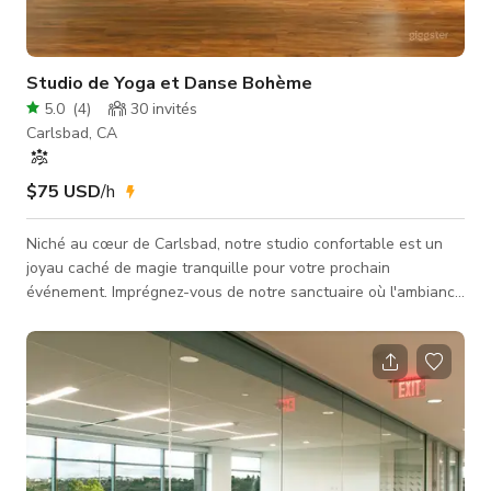
Studio de Yoga et Danse Bohème
5.0
(
4
)
30
invités
Carlsbad, CA
$75 USD
/h
Niché au cœur de Carlsbad, notre studio confortable est un
joyau caché de magie tranquille pour votre prochain
événement. Imprégnez-vous de notre sanctuaire où l'ambiance
éthérée rencontre un design réfléchi, créant un espace divin
pour la connexion et la créativité. Torus est conçu avec soin
pour exprimer un luxe bohème éclectique. Idéal pour : -
Ateliers - Formations de professeurs - Séminaires - Retraites
d'une journée - Cours privés - Création de contenu Inclus dans