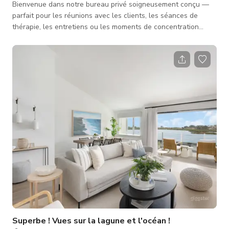
Bienvenue dans notre bureau privé soigneusement conçu —
parfait pour les réunions avec les clients, les séances de
thérapie, les entretiens ou les moments de concentration
intense. Cet espace intime comprend : ✨ Des sièges
confortables pour jusqu'à 4 personnes 🌿 Une décoration
apaisante avec des textures naturelles et des plantes
d'intérieur 💡 Un éclairage chaleureux provenant d'une lampe
sur pied et d'un panneau doux au plafond 🖊️ Un tableau blanc
mural avec marque
Superbe ! Vues sur la lagune et l'océan !