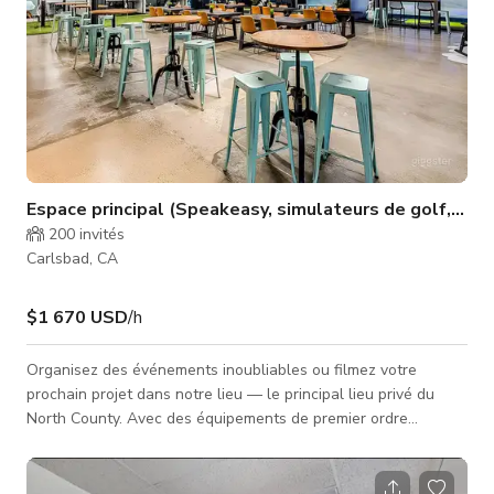
Espace principal (Speakeasy, simulateurs de golf, bar d
200
invités
Carlsbad, CA
$1 670 USD
/h
Organisez des événements inoubliables ou filmez votre
prochain projet dans notre lieu — le principal lieu privé du
North County. Avec des équipements de premier ordre
incluant des simulateurs de golf, des espaces de coworking,
des bureaux privés, une salle de sport ultramoderne, un
sauna, un bain froid et notre salon speakeasy exclusif, c'est le