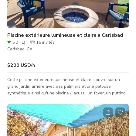
Piscine extérieure lumineuse et claire à Carlsbad
5.0
(
1
)
15
invités
Carlsbad, CA
$200 USD
/h
Cette piscine extérieure lumineuse et claire s'ouvre sur un
grand jardin arrière avec des palmiers et une pelouse
synthétique ainsi qu'une piscine / jacuzzi, un foyer, un putting
green, des chaises longues, une table à manger et une
douche extérieure. Veuillez contacter l'hôte pour un tarif
personnalisé et la disponibilité.