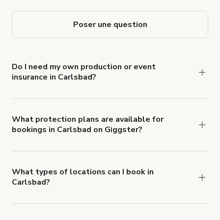
Poser une question
Do I need my own production or event
insurance in Carlsbad?
Yes. All renters are required to carry
Comprehensive Liability and Property Damage
insurance with liability coverage of no less than
What protection plans are available for
bookings in Carlsbad on Giggster?
$1,000,000.
Giggster offers Damage Protection coverage that
you can add to a booking at checkout.
Learn more
about Giggster's Damage Protection coverage.
What types of locations can I book in
Carlsbad?
You can choose from 42 types! Just search for
locations in Carlsbad at
giggster.com
, then click