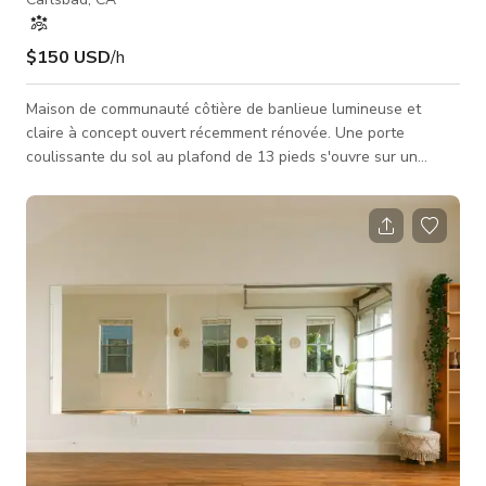
$150 USD
/h
Maison de communauté côtière de banlieue lumineuse et
claire à concept ouvert récemment rénovée. Une porte
coulissante du sol au plafond de 13 pieds s'ouvre sur un
grand jardin arrière avec des palmiers et une pelouse
synthétique, ainsi qu'une piscine / jacuzzi, un foyer extérieur,
un putting green, des chaises longues, une table à manger et
une douche extérieure. Bureau à domicile et salle de musique.
Chambre principale avec mur en panneaux de bois blanc,
baignoire autoportante et