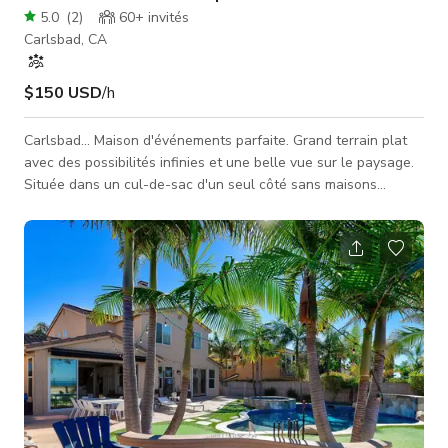
5.0
(
2
)
60+
invités
Carlsbad, CA
$150 USD
/h
Carlsbad... Maison d'événements parfaite. Grand terrain plat
avec des possibilités infinies et une belle vue sur le paysage.
Située dans un cul-de-sac d'un seul côté sans maisons
devant ou derrière dans le quartier impeccable de Rancho
Carrillo. Des sentiers de randonnée entourent la propriété et
sont facilement accessibles. Excellent emplacement pour tous
types d'événements, douches nuptiales, baby showers, fêtes
de bébé, fêtes d'entreprise et mariages. Comme la propriété
est