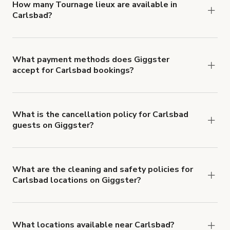
'Filters' to look for something specific.
How many Tournage lieux are available in
Carlsbad?
Right now, there are 72 Tournage lieux available
in Carlsbad.
What payment methods does Giggster
accept for Carlsbad bookings?
You can pay for your booking with a credit card, or
with ACH or wire transfer for bookings over $4k.
What is the cancellation policy for Carlsbad
guests on Giggster?
Refund options vary, based on when the booking
is canceled.
Learn more about Giggster's
cancellation and refund policy
.
What are the cleaning and safety policies for
Carlsbad locations on Giggster?
Now more than ever, your health and safety is our
number one priority. We've outlined specific
health and safety requirements for both hosts
What locations available near Carlsbad?