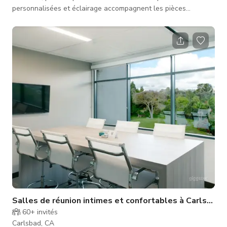
personnalisées et éclairage accompagnent les pièces
lumineuses décorées professionnellement dans tout l'espace
de 3700 pieds carrés. Rare terrain de 13 000 pieds carrés
donnant sur un espace naturel privé vous accueille pour un
cadre intérieur/extérieur idéal. Cour sereine avec panneaux de
bois personnalisés, espace parfait pour des photos
professionnelles. Les pièc
Salles de réunion intimes et confortables à Carlsbad
60+
invités
Carlsbad, CA