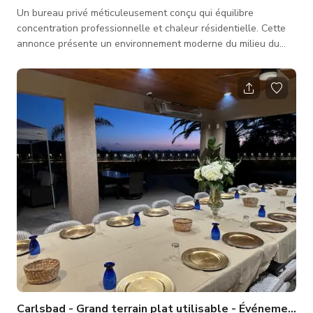
Un bureau privé méticuleusement conçu qui équilibre
concentration professionnelle et chaleur résidentielle. Cette
annonce présente un environnement moderne du milieu du
siècle très détaillé, parfait pour maximiser la productivité d'un
individu ou pour accueillir des consultations en face à face
ciblées. Bureau exécutif intime et espace de travail : Ancré par
un magnifique bureau exécutif minimaliste en bois naturel
pouvant accueillir jusqu'à trois personnes. Il comprend un reto
Carlsbad - Grand terrain plat utilisable - Événements 