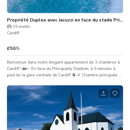
Propriété Duplex avec Jacuzzi en face du stade Principa
15
invités
Cardiff
£50
/h
Bienvenue dans notre élégant appartement de 3 chambres à
Cardiff ! 🏡✨ En face du Principality Stadium, à 5 minutes à
pied de la gare centrale de Cardiff 🚆 ✔ Chambre principale 🛏️
| Chambre twin 🛌🛌 | Chambre double 🛋️ ✔ Cuisine
entièrement équipée 🍽️ | Patio avec jacuzzi extérieur 🌿🛁
Détendez-vous dans le jacuzzi après avoir exploré les
principales attractions, boutiques & vie nocturne de Cardiff !
🍷🌌 🚭 Pas de fêtes/fumeurs – amen