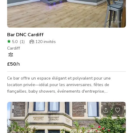
Bar DNC Cardiff
5.0
(
1
)
120
invités
Cardiff
£50
/h
Ce bar offre un espace élégant et polyvalent pour une
location privée—idéal pour les anniversaires, fêtes de
fiançailles, baby showers, événements d'entreprise,
événements étudiants et plus encore. Notre bar lounge
cocktail d'inspiration italienne combine des saveurs
audacieuses, une excellente musique et une atmosphère
vibrante pour rendre chaque célébration inoubliable. Que vous
organisiez une réunion intime ou une fête animée, le Bar est
l'endroit où les bonnes vibrations