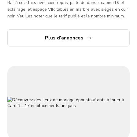
Bar à cocktails avec coin repas, piste de danse, cabine DJ et
éclairage, et espace VIP, tables en marbre avec sièges en cuir
noir. Veuillez noter que le tarif publié et le nombre minimum
d'heures à réserver sont flexibles et dépendent du type
d'événement, des jours de la semaine, des horaires et du
nombre d'invités. Il serait donc préférable de se renseigner si
Plus d'annonces
vous êtes intéressé. Le lieu peut avoir une politique
d'annulation distincte. Pour plus d'informations, veuillez
demand