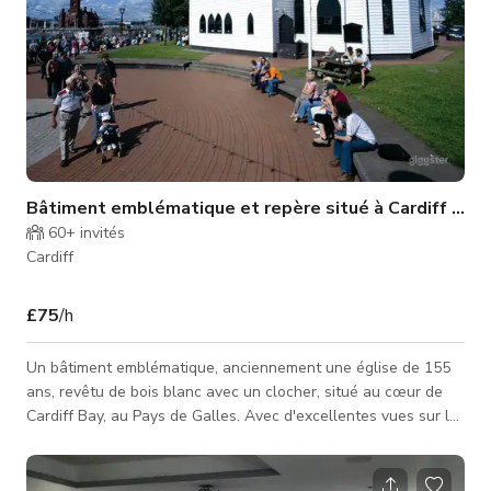
Bâtiment emblématique et repère situé à Cardiff Bay
60+
invités
Cardiff
£75
/h
Un bâtiment emblématique, anciennement une église de 155
ans, revêtu de bois blanc avec un clocher, situé au cœur de
Cardiff Bay, au Pays de Galles. Avec d'excellentes vues sur la
baie elle-même, à la fois de l'intérieur et de l'extérieur sur
notre terrasse. Les vues s'étendent vers les docks et Mermaid
Quay. Nous organisons régulièrement des événements, des