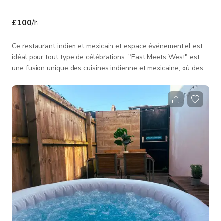
£100
/h
Ce restaurant indien et mexicain et espace événementiel est
idéal pour tout type de célébrations. "East Meets West" est
une fusion unique des cuisines indienne et mexicaine, où des
saveurs audacieuses et complémentaires sont
harmonieusement combinées avec des ingrédients de qualité
et des techniques culinaires classiques. (a) Capacité d'accueil
du lieu - 36. Frais de location par heure - 100 £. (b) Si réservé
avec un repas de 3 plats incluant une boisson de bienvenue
non alcoolis