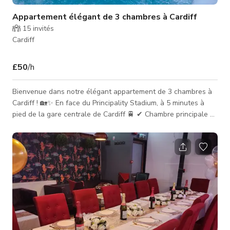
Appartement élégant de 3 chambres à Cardiff
15
invités
Cardiff
£50
/h
Bienvenue dans notre élégant appartement de 3 chambres à
Cardiff ! 🏡✨ En face du Principality Stadium, à 5 minutes à
pied de la gare centrale de Cardiff 🚆 ✔ Chambre principale 🛏️
| Chambre twin 🛌🛌 | Chambre double 🛋️ ✔ Cuisine
entièrement équipée 🍽️ | Patio avec jacuzzi extérieur 🌿🛁
Détendez-vous dans le jacuzzi après avoir exploré les
principales attractions, boutiques et la vie nocturne de Cardiff
! 🍷🌌 🚭 Pas de fêtes/fumeurs –