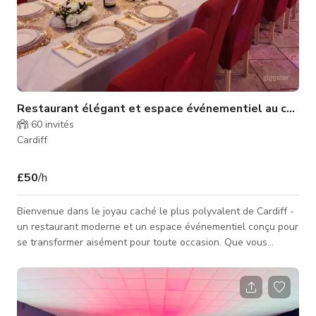
Restaurant élégant et espace événementiel au centre
60
invités
Cardiff
£50
/h
Bienvenue dans le joyau caché le plus polyvalent de Cardiff -
un restaurant moderne et un espace événementiel conçu pour
se transformer aisément pour toute occasion. Que vous
organisiez un dîner privé, une fête d'anniversaire, un
événement de réseautage ou une production créative, ce lieu
élégant offre le parfait équilibre entre sophistication, confort
et fonctionnalité. Entrez dans un espace lumineux à concept