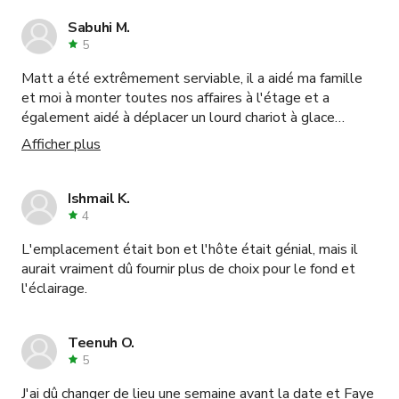
Sabuhi M.
5
Matt a été extrêmement serviable, il a aidé ma famille
et moi à monter toutes nos affaires à l'étage et a
également aidé à déplacer un lourd chariot à glace
jusqu'au lieu. Beaucoup de compliments pour le lieu de la
Afficher plus
part des invités également. Merci Matt !
Ishmail K.
4
L'emplacement était bon et l'hôte était génial, mais il
aurait vraiment dû fournir plus de choix pour le fond et
l'éclairage.
Teenuh O.
5
J'ai dû changer de lieu une semaine avant la date et Faye