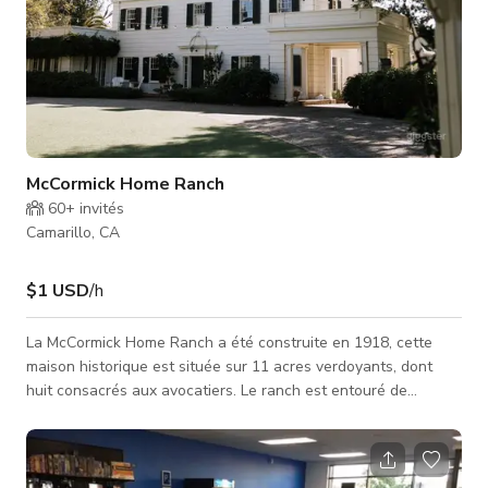
McCormick Home Ranch
60+
invités
Camarillo, CA
$1 USD
/h
La McCormick Home Ranch a été construite en 1918, cette
maison historique est située sur 11 acres verdoyants, dont
huit consacrés aux avocatiers. Le ranch est entouré de
kilomètres de terres agricoles, où tout, des fraises aux
oignons, pousse presque sans effort dans une plaine fertile
au pied des contreforts de Conejo. C’est ce qui a poussé
l’immigrant irlandais Thomas McCormick à s’installer à