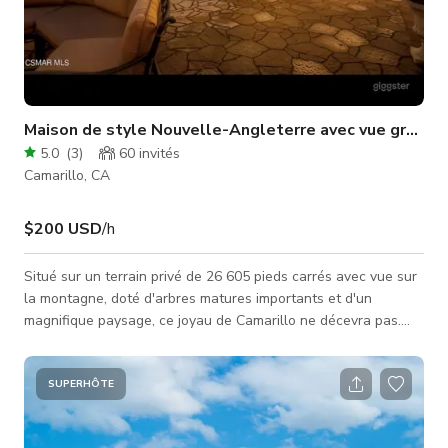
Maison de style Nouvelle-Angleterre avec vue grandi
5.0
(
3
)
60
invités
Camarillo, CA
$200 USD
/h
Situé sur un terrain privé de 26 605 pieds carrés avec vue sur
la montagne, doté d'arbres matures importants et d'un
magnifique paysage, ce joyau de Camarillo ne décevra pas.
L'extérieur de cette maison incroyable présente une véranda
traditionnelle de style Nouvelle-Angleterre entourant la
cuisine, un foyer extérieur au bois/aire de divertissement (avec
SUPERHÔTE
station BBQ) et plusieurs coins salons tranquilles disséminés
sur le vaste terrain. Enfin, toute la propriété comprend un