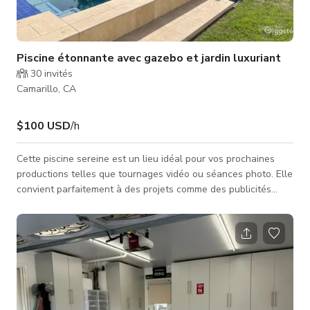
Piscine étonnante avec gazebo et jardin luxuriant
30
invités
Camarillo, CA
$100 USD
/h
Cette piscine sereine est un lieu idéal pour vos prochaines
productions telles que tournages vidéo ou séances photo. Elle
convient parfaitement à des projets comme des publicités
télévisées, clips musicaux, contenus pour les réseaux sociaux,
et plus encore. Veuillez vérifier auprès de l'hôte la
disponibilité de l'espace. *Le jardin est également accessible
et des toilettes intérieures peuvent être mises à disposition.
**Locations pour productions uniquement, pas d'événements,