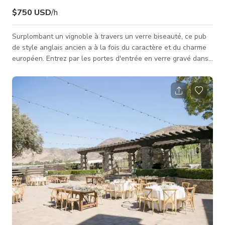
$750 USD
/h
Surplombant un vignoble à travers un verre biseauté, ce pub
de style anglais ancien a à la fois du caractère et du charme
européen. Entrez par les portes d'entrée en verre gravé dans
un autre temps. Équipé d'un plafond en panneaux de cuivre,
d'un lustre en vitrail, d'une table de poker/bar réversible, d'un
jeu de fléchettes, d'un bar en retrait et de chopes de bière qui
entourent la pièce - cette salle a tout et plus encore à offrir
aux cinéastes et photographes. Les belles teint