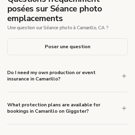
posées sur Séance photo
emplacements
Une question sur Séance photo à Camarillo, CA ?
Poser une question
Do I need my own production or event
insurance in Camarillo?
Yes. All renters are required to carry
Comprehensive Liability and Property Damage
insurance with liability coverage of no less than
What protection plans are available for
bookings in Camarillo on Giggster?
$1,000,000.
Giggster offers Damage Protection coverage that
you can add to a booking at checkout.
Learn more