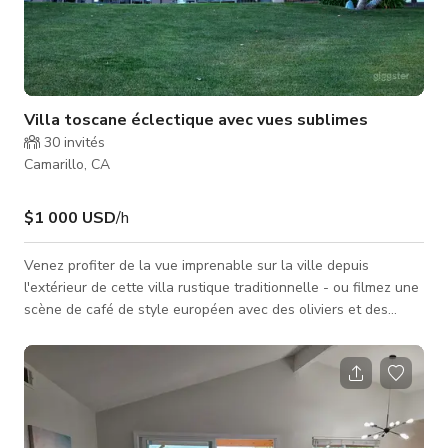
Villa toscane éclectique avec vues sublimes
30
invités
Camarillo, CA
$1 000 USD
/h
Venez profiter de la vue imprenable sur la ville depuis
l'extérieur de cette villa rustique traditionnelle - ou filmez une
scène de café de style européen avec des oliviers et des
bosquets luxuriants en arrière-plan, dans l'un de nos espaces
de patio extérieurs. Imprégnez-vous des espaces de vie
royaux dignes d'un roi. Filmez une partie de billard avec un
éclairage intime en hauteur, ou une scène d'un clip musical en
jouant du piano. Rendez-vous dans notre pub de style anglais
ancien