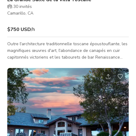
30
invités
Camarillo, CA
$750 USD
/h
Outre l'architecture traditionnelle toscane époustouflante, les
magnifiques œuvres d'art, l'abondance de canapés en cuir
capitonnés victoriens et les tabourets de bar Renaissance
vintage, notre Grande Salle est équipée d'un bar en enfilade,
d'une table de billard, d'une cheminée en pierre avec
chaudron en fer forgé et grue, ainsi que d'un piano à rouleaux
antique automatique. Que vous cherchiez l'endroit parfait pour
filmer ou prendre des photos, cet espace ne manquera pas de
vous éme