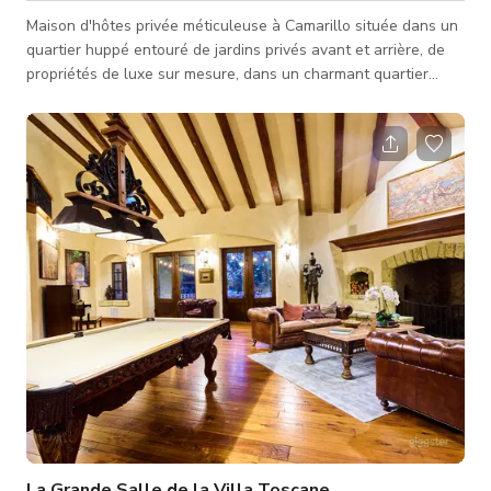
Maison d'hôtes privée méticuleuse à Camarillo située dans un
quartier huppé entouré de jardins privés avant et arrière, de
propriétés de luxe sur mesure, dans un charmant quartier
résidentiel calme. La maison dispose de sa propre entrée et
commodités et est proche du Spanish Hills Country Club, des
terrains de golf, de CSU Channel Islands, des Camarillo
Outlets, de la Camarillo Ranch House et du comté de Ventura,
des plages et parcs de Santa Barbara. WiFi rapide, parking
gratuit,
La Grande Salle de la Villa Toscane