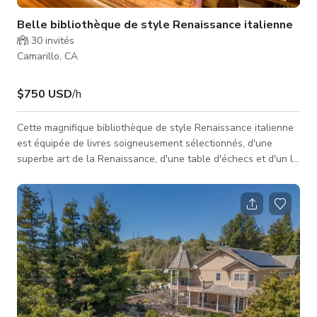
Belle bibliothèque de style Renaissance italienne
30
invités
Camarillo, CA
$750 USD
/h
Cette magnifique bibliothèque de style Renaissance italienne
est équipée de livres soigneusement sélectionnés, d'une
superbe art de la Renaissance, d'une table d'échecs et d'un lit
de jour baigné de soleil. L'atmosphère, les tons chauds et
terreux, les planchers en bois dur et l'espace ouvert en font
un lieu idéal pour des prises de vue photo ou vidéo. Veuillez
noter que bien que la maison occupe environ 11 000 sq sur un
terrain de 3 acres, l'espace disponible pour vous dépend des z