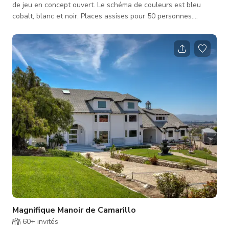
de jeu en concept ouvert. Le schéma de couleurs est bleu
cobalt, blanc et noir. Places assises pour 50 personnes.
Toutes les tables sont modulaires et peuvent être disposées
dans n'importe quelle configuration ou complètement retirées.
De grandes fenêtres en verre laissent entrer beaucoup de
lumière naturelle dans la suite. Plus de 100 jeux de société
bordent les murs sur des étagères noires. Un échiquier de 8' x
8' est i
Magnifique Manoir de Camarillo
60+
invités