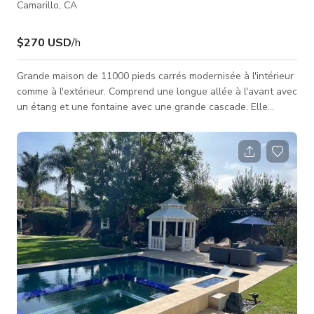
Camarillo, CA
$270 USD
/h
Grande maison de 11000 pieds carrés modernisée à l'intérieur
comme à l'extérieur. Comprend une longue allée à l'avant avec
un étang et une fontaine avec une grande cascade. Elle
dispose d'une grande piscine de 60 pieds dans le jardin avec
cascade et toboggan, ainsi qu'une grande zone barbecue, un
court de tennis et une aire de jeux avec trampoline encastré.
À l'intérieur, hauts plafonds, sols en marbre blanc avec toutes
sortes de pièces : salle de sport, salle de jeux, salle de jeux