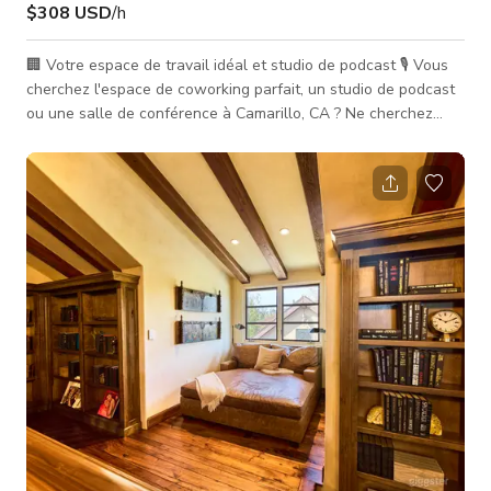
$308 USD
/h
🏢 Votre espace de travail idéal et studio de podcast 🎙️ Vous
cherchez l'espace de coworking parfait, un studio de podcast
ou une salle de conférence à Camarillo, CA ? Ne cherchez
plus ! Le lieu offre un environnement dynamique conçu pour la
productivité, la créativité et la collaboration. 🌟 Notre bureau
et espace de coworking : Que vous ayez besoin d'un bureau
privé, d'un bureau dédié ou d'un espace de coworking flexible,
Collab District s'adapte à votre style de travail