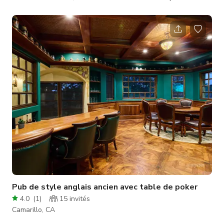
course BMX en terre battue palpitante avec une porte de
départ professionnelle et un club-house accueillant pour les
pilotes. Mais ce n'est pas tout – cette destination polyvalente
dispose également d'une terrasse publique, parfaite pour des
pique-niques détendus et des concerts intimistes. Avec de
nombreuses opti
Pub de style anglais ancien avec table de poker
4.0
(
1
)
15
invités
Camarillo, CA