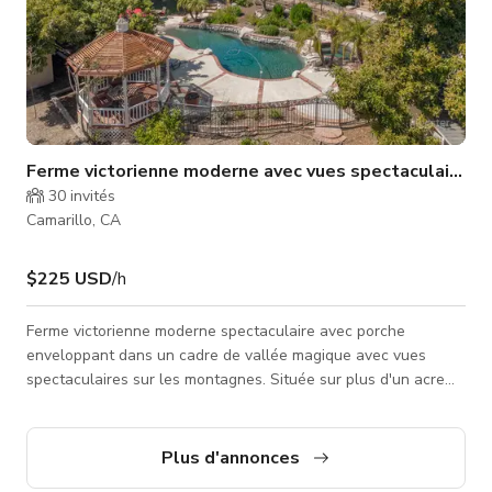
Ferme victorienne moderne avec vues spectaculaires
30
invités
Camarillo, CA
$225 USD
/h
Ferme victorienne moderne spectaculaire avec porche
enveloppant dans un cadre de vallée magique avec vues
spectaculaires sur les montagnes. Située sur plus d'un acre
dans une rue privée d'un quartier équestre calme à faible
densité avec beaucoup de stationnement. Le paysage
spectaculaire comprend un ruisseau dans la cour avant, une
Plus d'annonces
piscine, un gazebo, des sentiers sinueux à travers un paysage