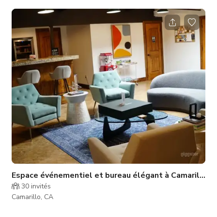
bien entretenue. Le jardin arrière est en gazon synthétique
avec un bac à plantes, un oranger et un pêcher ainsi qu'une
zone avec du gravier décoratif. Le jardin avant est en pelouse
avec des bacs à plantes. Nous avons un accès complet pour
camping-car d'un côté de la maison et un abri de l'autre côté.
Nous
Espace événementiel et bureau élégant à Camarillo
30
invités
Camarillo, CA