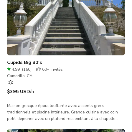
Cupids Big 80's
4.99
(
150
)
60+
invités
Camarillo, CA
$395 USD
/h
Maison grecque époustouflante avec accents grecs
traditionnels et piscine intérieure. Grande cuisine avec coin
petit-déjeuner avec un plafond ressemblant à la chapelle
Sixtine. Écurie sur le terrain, baignoire spa et magnifiques
meubles ornés. Statues partout et un énorme bureau digne