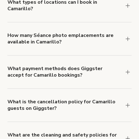
about Giggster's Damage Protection coverage.
What types of locations can I book in
Camarillo?
You can choose from 42 types! Just search for
locations in Camarillo at
giggster.com
, then click
'Filters' to look for something specific.
How many Séance photo emplacements are
available in Camarillo?
Right now, there are 28 Séance photo
emplacements available in Camarillo.
What payment methods does Giggster
accept for Camarillo bookings?
You can pay for your booking with a credit card, or
with ACH or wire transfer for bookings over $4k.
What is the cancellation policy for Camarillo
guests on Giggster?
Refund options vary, based on when the booking
is canceled.
Learn more about Giggster's
cancellation and refund policy
.
What are the cleaning and safety policies for