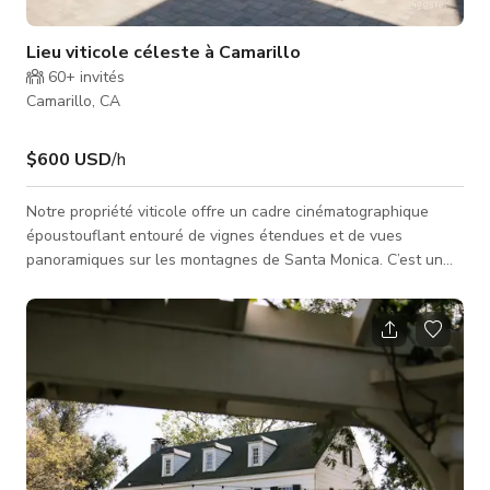
Lieu viticole céleste à Camarillo
60+
invités
Camarillo, CA
$600 USD
/h
Notre propriété viticole offre un cadre cinématographique
époustouflant entouré de vignes étendues et de vues
panoramiques sur les montagnes de Santa Monica. C’est un
décor idéal pour le cinéma, la photographie et les productions
créatives recherchant la beauté naturelle de la région viticole
du sud de la Californie. Les terrains comprennent une variété
d'espaces extérieurs soigneusement conçus, notamment des
vignobles luxuriants, des jardins soignés et des pelouses
ouvertes