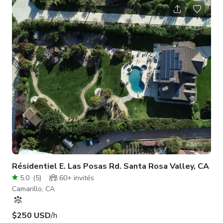
d'un président. Salle de sport dans le grand sous-sol. **NOTE
: Les tarifs varient selon les détails spécifiques du projet. Le
prix affiché est un tarif standard basé sur des prises de vues
fixes non c
Résidentiel E. Las Posas Rd. Santa Rosa Valley, CA
5.0
(
5
)
60+
invités
Camarillo, CA
$250 USD
/h