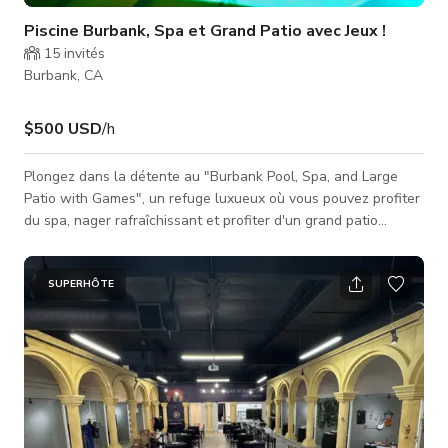
Piscine Burbank, Spa et Grand Patio avec Jeux !
15
invités
Burbank, CA
$500 USD
/h
Plongez dans la détente au "Burbank Pool, Spa, and Large
Patio with Games", un refuge luxueux où vous pouvez profiter
du spa, nager rafraîchissant et profiter d'un grand patio
extérieur équipé de divers jeux pour un divertissement sans fin
sous le soleil. Nous avons des fléchettes, un jeu de ringer, un
jeu de cornhole et un panier de basket dans la piscine ! 2
SUPERHÔTE
tubes de piscine, 2 grands parasols, 6 sièges individuels et un
grand canapé pour 8 personnes inclus. Salle de bain/douche
dis