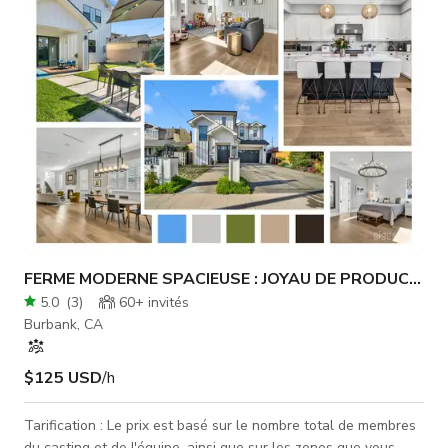
besoins créatifs. Il offre un mélange harmonieux de beauté
naturelle et d'équipe
FERME MODERNE SPACIEUSE : JOYAU DE PRODUCTIO
5.0
(
3
)
60+
invités
Burbank, CA
$125 USD
/h
Tarification : Le prix est basé sur le nombre total de membres
du casting et de l'équipe, ainsi que sur les zones que vous