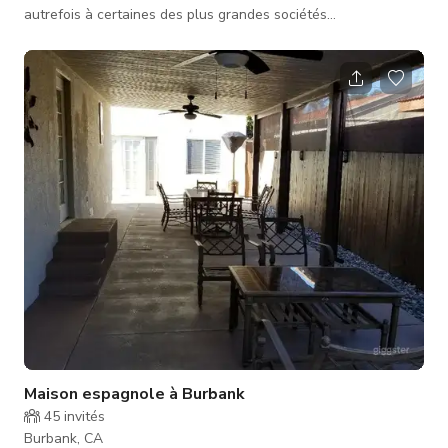
autrefois à certaines des plus grandes sociétés
cinématographiques des États-Unis ! Cet espace unique est
parfait pour tout, des productions cinématographiques et
constructions de décors aux réunions d'entreprise,
événements privés, et plus encore. ✨ Caractéristiques : ✔
Studios insonorisés pour tournages et projets créatifs ✔
Espaces joliment séparés pour différe
Maison espagnole à Burbank
45
invités
Burbank, CA