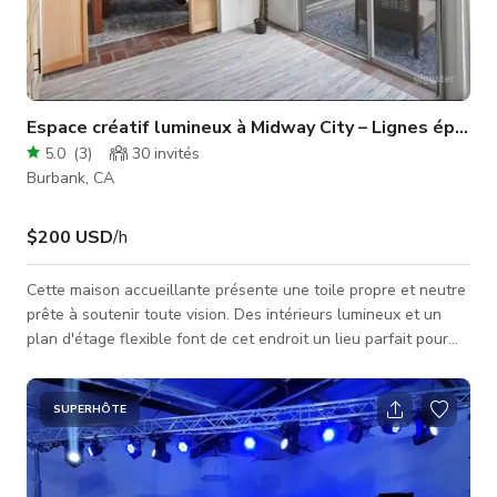
Espace créatif lumineux à Midway City – Lignes épurée
5.0
(
3
)
30
invités
Burbank, CA
$200 USD
/h
Cette maison accueillante présente une toile propre et neutre
prête à soutenir toute vision. Des intérieurs lumineux et un
plan d'étage flexible font de cet endroit un lieu parfait pour
les créatifs cherchant un espace qui s'adapte au style, au
thème ou au concept. Idéal pour les séances photo, les prises
de vue de produits, les segments de tournage ou les projets
SUPERHÔTE
de création de contenu. Des conforts pratiques comme une
cuisine entièrement équipée et un parking facile assurent une
e