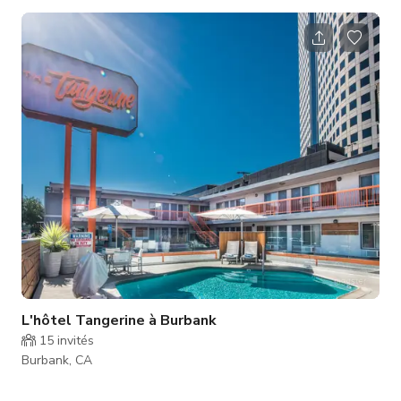
parkings disponibles) - Espace ouvert de 75' x 40' avec
plafonds de 18' - Beaucoup de puissance électrique et prises
- Grille pour suspendre lumières et décorations - Espace
maquillage avec deux stations complètes de garde-robe -
Cuisine avec appareils en acier inoxydable - Salon green room
- Système central de climat
L'hôtel Tangerine à Burbank
15
invités
Burbank, CA