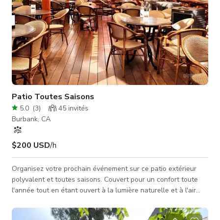
Patio Toutes Saisons
5.0
(
3
)
45
invités
Burbank, CA
$200 USD
/h
Organisez votre prochain événement sur ce patio extérieur
polyvalent et toutes saisons. Couvert pour un confort toute
l'année tout en étant ouvert à la lumière naturelle et à l'air
frais, cet espace est parfait pour des rassemblements privés
et événements, des tournages créatifs et de la photographie.