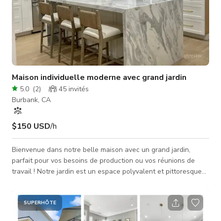
Maison individuelle moderne avec grand jardin
5.0
(
2
)
45
invités
Burbank, CA
$150 USD
/h
Bienvenue dans notre belle maison avec un grand jardin,
parfait pour vos besoins de production ou vos réunions de
travail ! Notre jardin est un espace polyvalent et pittoresque
qui offre une gamme de possibilités pour votre événement ou
projet. Voici une description détaillée - Vue d'ensemble -
Notre maison présente un design moderne récemment
SUPERHÔTE
construit avec un jardin qui est un joyau caché pour vos