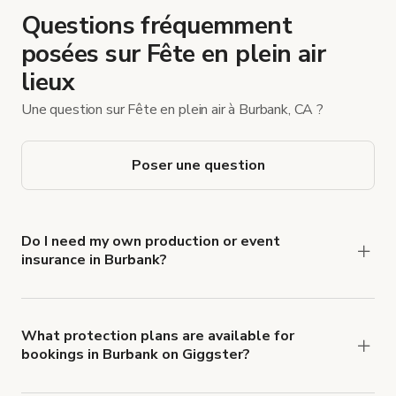
Questions fréquemment
posées sur Fête en plein air
lieux
Une question sur Fête en plein air à Burbank, CA ?
Poser une question
Do I need my own production or event
insurance in Burbank?
Yes. All renters are required to carry
Comprehensive Liability and Property Damage
insurance with liability coverage of no less than
What protection plans are available for
bookings in Burbank on Giggster?
$1,000,000.
Giggster offers Damage Protection coverage that