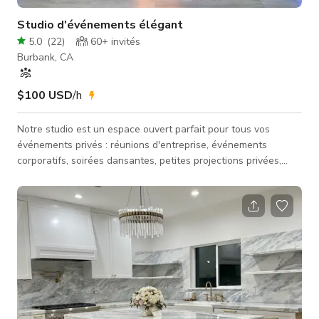
Studio d'événements élégant
5.0
(
22
)
60+
invités
Burbank, CA
$100 USD
/h
Notre studio est un espace ouvert parfait pour tous vos
événements privés : réunions d'entreprise, événements
corporatifs, soirées dansantes, petites projections privées,
séances photo, tournages, performances musicales,
répétitions, cours de yoga, pilates, cours de fitness dansant.
Le studio dispose d'un éclairage exceptionnel avec options de
gradation ainsi que des options d'éclairage LED. Notre studio
apporte une touche élégante à tous vos événements, photos
et enregistreme