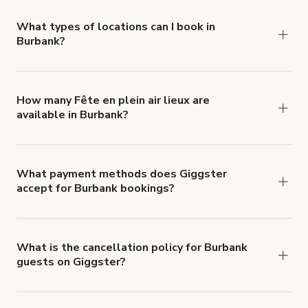
you can add to a booking at checkout.
Learn more
about Giggster's Damage Protection coverage.
What types of locations can I book in
Burbank?
You can choose from 42 types! Just search for
locations in Burbank at
giggster.com
, then click
'Filters' to look for something specific.
How many Fête en plein air lieux are
available in Burbank?
Right now, there are 93 Fête en plein air lieux
available in Burbank.
What payment methods does Giggster
accept for Burbank bookings?
You can pay for your booking with a credit card, or
with ACH or wire transfer for bookings over $4k.
What is the cancellation policy for Burbank
guests on Giggster?
Refund options vary, based on when the booking
is canceled.
Learn more about Giggster's