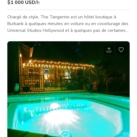
$1 000 USD
/h
Chargé de style, The Tangerine est un hôtel boutique à
Burbank à quelques minutes en voiture ou en covoiturage des
Universal Studios Hollywood et à quelques pas de certaines
des maisons de production les plus créatives de la région :
Warner Brothers Studios, Disney Studios et The Burbank
Studios (anciennement NBC Studios). Un peu rétro. Un peu
moderne. 100 % cool. The Tangerine est une bouffée
rafraîchissante de couleur et d'énergie dans la vallée. Profitez
de chambres de style holly