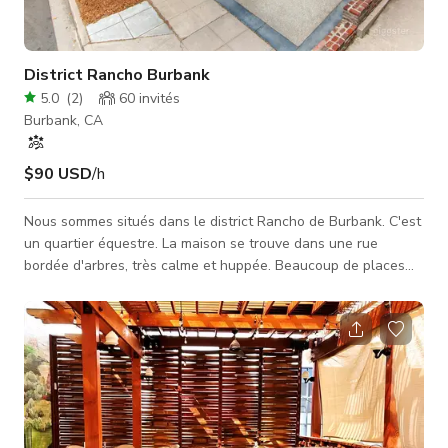
District Rancho Burbank
5.0
(
2
)
60
invités
Burbank, CA
$90 USD
/h
Nous sommes situés dans le district Rancho de Burbank. C'est
un quartier équestre. La maison se trouve dans une rue
bordée d'arbres, très calme et huppée. Beaucoup de places
de parking. Emplacement de choix proche des studios. Maison
de plain-pied lumineuse et charmante avec un bel attrait
extérieur, un jardin paysager à l'avant et un porche
accueillant. À l'intérieur, l'espace dispose de planchers en
bois, d'un salon avec cheminée confortable et d'une
magnifique salle à manger avec