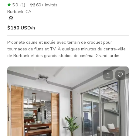
5.0
(
1
)
60+
invités
Burbank, CA
$150 USD
/h
Propriété calme et isolée avec terrain de croquet pour
tournages de films et TV. À quelques minutes du centre-ville
de Burbank et des grands studios de cinéma. Grand jardin
avec terrain de croquet de 2000 sq ft. Près d'une douzaine
d'emplacements sur la propriété pour le tournage de films ou
de photos. Beaucoup de stationnement dans la rue sur une
impasse. Le terrain peut également être couvert d'une tente
pour des événements spéciaux. La maison est de style
espagnol vintage et a é