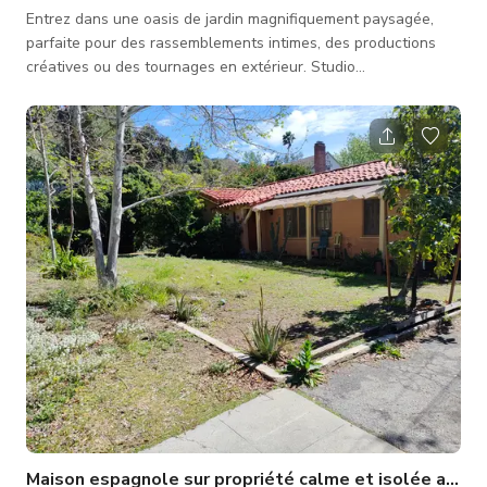
Entrez dans une oasis de jardin magnifiquement paysagée,
parfaite pour des rassemblements intimes, des productions
créatives ou des tournages en extérieur. Studio
d'enregistrement : un studio ouvert intérieur pour
performances et enregistrements. Patio pavé : comprend une
grande table à manger extérieure avec huit sièges sous un
parasol rouge moderne pour un confort ombragé. Végétation
luxuriante : entouré de gazon artificiel pour un aspect propre
et soigné, avec des arbres matures
Maison espagnole sur propriété calme et isolée avec t