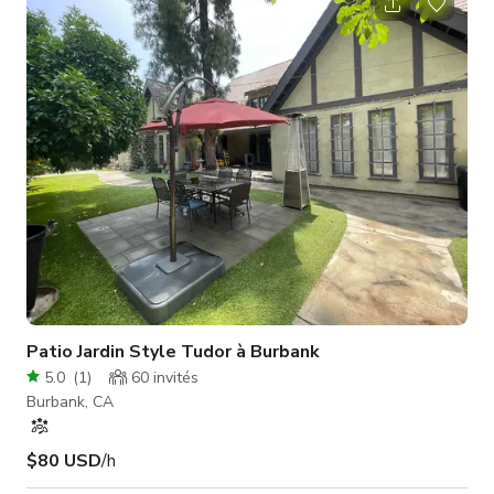
***Veuillez noter que le tarif publié est un tarif de base et
peut changer selon les détails de la réservation et plusieurs
facteurs tels que le nombre de personnes, l'heure de la j
Patio Jardin Style Tudor à Burbank
5.0
(
1
)
60
invités
Burbank, CA
$80 USD
/h