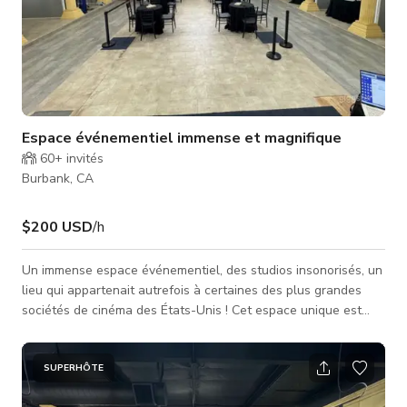
Espace événementiel immense et magnifique
60+
invités
Burbank, CA
$200 USD
/h
Un immense espace événementiel, des studios insonorisés, un
lieu qui appartenait autrefois à certaines des plus grandes
sociétés de cinéma des États-Unis ! Cet espace unique est
parfait pour tout, des productions cinématographiques et la
construction de décors aux réunions d'entreprise, événements
privés, et plus encore. ✨ Caractéristiques : ✔ Studios
SUPERHÔTE
insonorisés pour tournages et projets créatifs ✔ Espaces