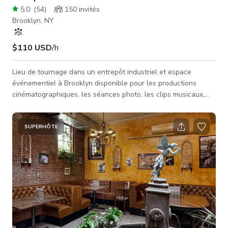
5.0
(
54
)
150
invités
Brooklyn, NY
$110 USD
/h
Lieu de tournage dans un entrepôt industriel et espace
événementiel à Brooklyn disponible pour les productions
cinématographiques, les séances photo, les clips musicaux,
les shootings de mode, les publicités et les événements en
direct. Cet entrepôt prêt pour la production de 4 300 pieds
carrés dispose de murs en briques apparentes, de colonnes
SUPERHÔTE
en acier, de hauts plafonds, d'espaces de scène flexibles et
d'un caractère industriel cinématographique idéal pour les
cinéastes, photo