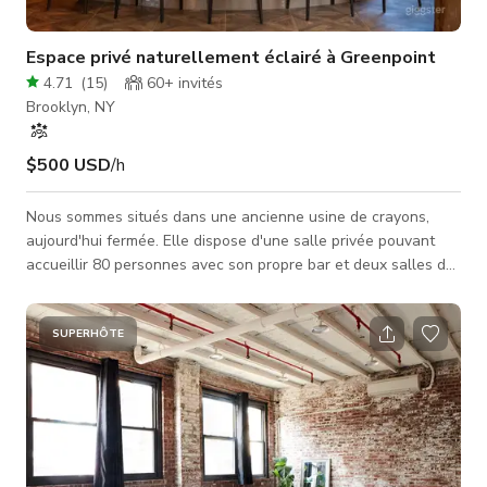
Espace privé naturellement éclairé à Greenpoint
4.71
(
15
)
60+
invités
Brooklyn, NY
$500 USD
/h
Nous sommes situés dans une ancienne usine de crayons,
aujourd'hui fermée. Elle dispose d'une salle privée pouvant
accueillir 80 personnes avec son propre bar et deux salles de
bains. Le style artistique est un mélange d'art déco et de
nature envahissante dans un cadre industriel. L'espace est un
bar fonctionnel au quotidien, donc la partie principale à louer
SUPERHÔTE
se trouve dans la salle arrière qui est présentée dans les trois
premières photos. L'ensemble du lieu comprend les deux
derniè