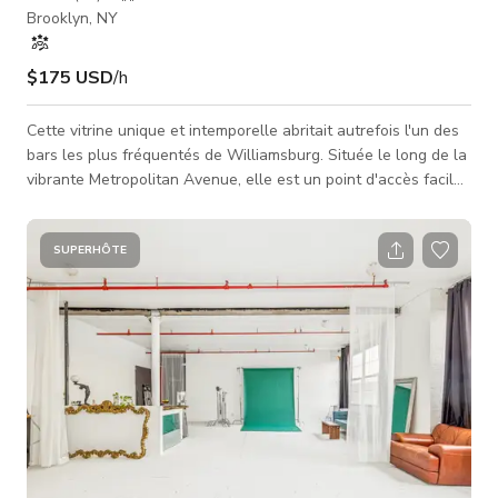
Brooklyn, NY
$175 USD
/h
Cette vitrine unique et intemporelle abritait autrefois l'un des
bars les plus fréquentés de Williamsburg. Située le long de la
vibrante Metropolitan Avenue, elle est un point d'accès facile
depuis n'importe quel coin de Brooklyn ou Manhattan. Entrez
par une façade antique restaurée avec de grandes fenêtres
en baie dans un espace intérieur de 1 100 pieds carrés avec
SUPERHÔTE
des tables en bois de grange sur mesure, un canapé
Chesterfield surdimensionné et une variété de plantes et
d'accents