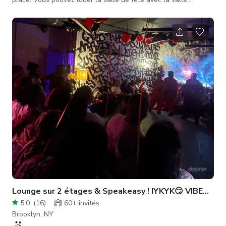
d'évasion ou juste la salle de fête seule.) Notre salle peut
accueillir jusqu'à 30 personnes. Nous fournissons tables,
chaises, petit réfrigérateur, micro-ondes, évier, espace de
préparation, salle de bain. Vous apportez nappes, décorations,
nourriture, musique, etc. Cet espace est idéal pour les
anniversaires,
Lounge sur 2 étages & Speakeasy ! IYKYK😏 VIBES ILL
5.0
(
16
)
60+
invités
Brooklyn, NY