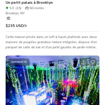
Un petit palais à Brooklyn
5.0
(
15
)
60
invités
Brooklyn, NY
$235 USD
/h
Cette maison privée dans un loft à hauts plafonds avec deux
maisons de poupées grandeur nature intégrées, dispose d'un
parquet de salle de bal et d'un petit gazebo de jardin intérieur.
Avec des lustres et des candélabres partout, des éléments de
design rococo, un mur de cent miroirs, le style intérieur unique
est « Alice au pays des merveilles rencontre Marie-Antoinette
SUPERHÔTE
».