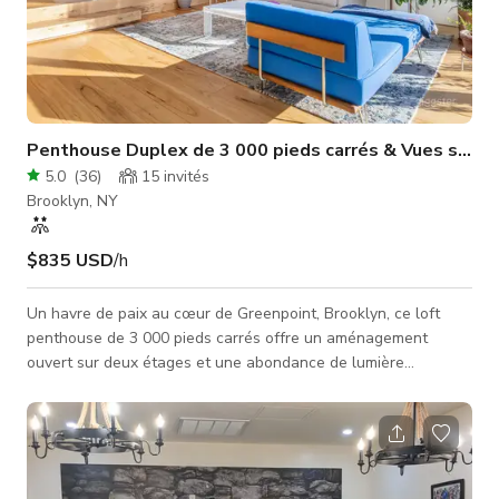
Penthouse Duplex de 3 000 pieds carrés & Vues sur la 
5.0
(
36
)
15
invités
Brooklyn, NY
$835 USD
/h
Un havre de paix au cœur de Greenpoint, Brooklyn, ce loft
penthouse de 3 000 pieds carrés offre un aménagement
ouvert sur deux étages et une abondance de lumière
naturelle. L'espace offre une vue imprenable sur la skyline de
Brooklyn et Manhattan, et possède un caractère lumineux et
chaleureux avec des finitions de haute qualité qui dégagent
une élégance raffinée. La cuisine ouverte, la terrasse sur le
toit, les 2 salles de bains et un salon qui s'ouvre directement