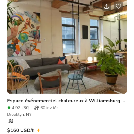
imaginer. Le rez-de-chaussée fait 900 pieds carrés avec deux
murs du sol au plafond qui s'ouvrent sur la rue, invitant les
passants à entrer ou les invités à circuler librement. Un
escalier en colimaçon vous séduit vers un espace de 400
pieds carrés
Espace événementiel chaleureux à Williamsburg & st
4.92
(
30
)
60
invités
Brooklyn, NY
$160 USD
/h