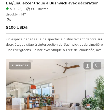
Bar/Lieu excentrique à Bushwick avec décoration distin
5.0
(
28
)
60+
invités
Brooklyn, NY
$100 USD
/h
Un espace bar et salle de spectacle distinctement décoré sur
deux étages situé à l'intersection de Bushwick et du cimetière
The Evergreens. Le bar excentrique au rez-de-chaussée, avec
un comptoir de bar personnalisé, est entouré de trois alcôves
privées, chacune avec sa propre décoration et style. L'étage
supérieur, avec un petit bar et une mezzanine à usage limité,
SUPERHÔTE
est une salle qui accueille des spectacles de drag, des
concerts punk rock, des projections de films, des fêtes p