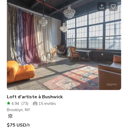
Loft d'artiste à Bushwick
4.94
(
73
)
15
invités
Brooklyn, NY
$75 USD
/h