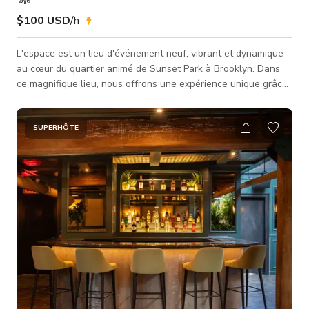
$100 USD
/h
L'espace est un lieu d'événement neuf, vibrant et dynamique
au cœur du quartier animé de Sunset Park à Brooklyn. Dans
ce magnifique lieu, nous offrons une expérience unique grâce
à la polyvalence de notre espace. 2 étages 1700 pieds carrés
Salle de jeux avec PS5 Salle de sable Jardin Bar Installation
DJ Narguilés Table de billard Arcade Projecteurs Téléviseurs
SUPERHÔTE
55 pouces 2 salles de bains 420 Friendly partout 🎉, plusieurs
options de restauration dans le quartier, discret, horair