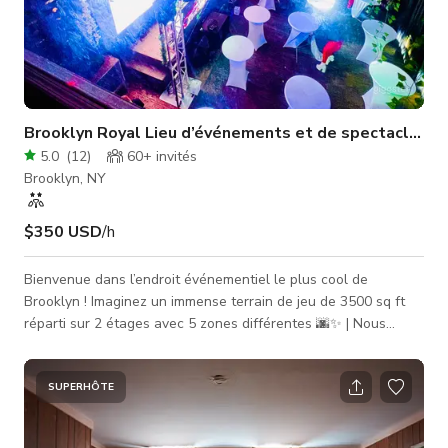
Brooklyn Royal Lieu d’événements et de spectacles
5.0
(
12
)
60+
invités
Brooklyn, NY
$350 USD
/h
Bienvenue dans l’endroit événementiel le plus cool de
Brooklyn ! Imaginez un immense terrain de jeu de 3500 sq ft
réparti sur 2 étages avec 5 zones différentes 🌆✨ | Nous
avons des espaces VVIP spéciaux, des zones thématiques,
une zone DJ, une scène géante, des lumières & visuels
époustouflants, un son incroyable et une insonorisation totale
SUPERHÔTE
🎶🎉 | Entrez dans le luxe et la sécurité en même temps 🏰🛡️
🌟 Ce qui est génial ici 🌟 ✨ Salon VVIP super cool