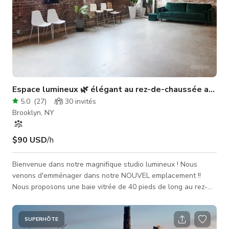
Espace lumineux 🌿 élégant au rez-de-chaussée avec l
5.0
(
27
)
30
invités
Brooklyn, NY
$90 USD
/h
Bienvenue dans notre magnifique studio lumineux ! Nous
venons d'emménager dans notre NOUVEL emplacement !!
Nous proposons une baie vitrée de 40 pieds de long au rez-
de-chaussée d'un bel immeuble à East Williamsburg, sols en
béton Une belle lumière naturelle baigne l'espace qu'il fasse
nuageux ou ensoleillé. Nous sommes parfaits pour les
SUPERHÔTE