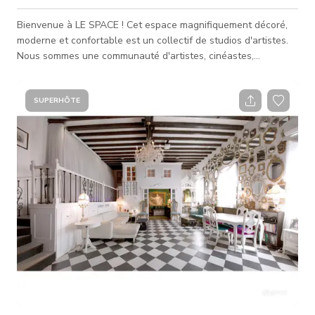
Bienvenue à LE SPACE ! Cet espace magnifiquement décoré,
moderne et confortable est un collectif de studios d'artistes.
Nous sommes une communauté d'artistes, cinéastes,
designers et utilisons notre studio pendant la journée pour le
travail. Le soir, l'espace se transforme en lieu de
rassemblements sociaux, événements de réseautage,
SUPERHÔTE
performances musicales, projections de films. Le Space peut
aussi être réservé en journée, selon disponibilité. Ce n'est PAS
un lieu adapté aux grand