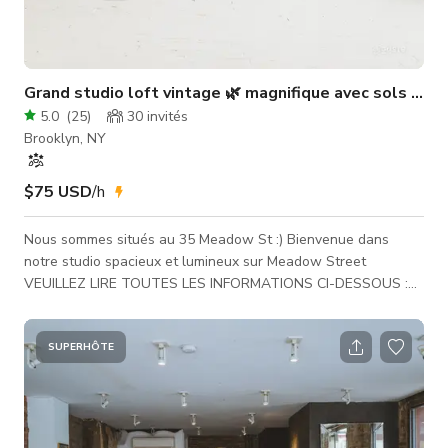
Grand studio loft vintage 🌿 magnifique avec sols blan
5.0
(
25
)
30
invités
Brooklyn, NY
$75 USD
/h
Nous sommes situés au 35 Meadow St :) Bienvenue dans
notre studio spacieux et lumineux sur Meadow Street
VEUILLEZ LIRE TOUTES LES INFORMATIONS CI-DESSOUS :
++Nous sommes à une très courte distance à pied de l'arrêt
Grand sur la ligne L au 35 Meadow Street. C'est notre
nouvelle adresse mise à jour depuis 361 Stagg. ++Il y a un
SUPERHÔTE
ascenseur depuis le hall/nous sommes accessibles aux
personnes handicapées. ++Nous sommes une installation
sans contact, donc nous vous fournirons des codes d'