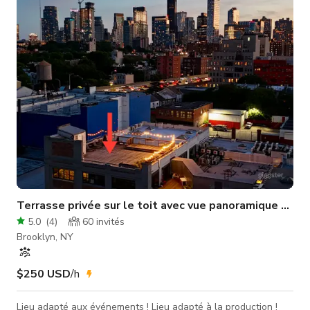
castings mode et digitals, les portraits, la photographie de
produits, les séances de mode, les portraits, et les séances
d'anniversaire, entre autre
Terrasse privée sur le toit avec vue panoramique sur la
5.0
(
4
)
60
invités
Brooklyn, NY
$250 USD
/h
Lieu adapté aux événements ! Lieu adapté à la production !