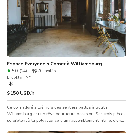
Espace Everyone’s Corner à Williamsburg
5.0
(
24
)
70
invités
Brooklyn, NY
$150 USD
/h
Ce coin adoré situé hors des sentiers battus à South
Williamsburg est un rêve pour toute occasion. Ses trois pièces
se prêtent à la polyvalence d'un rassemblement intime, d'un
pop-up, d'une galerie d'art ou de tout ce que vous pouvez