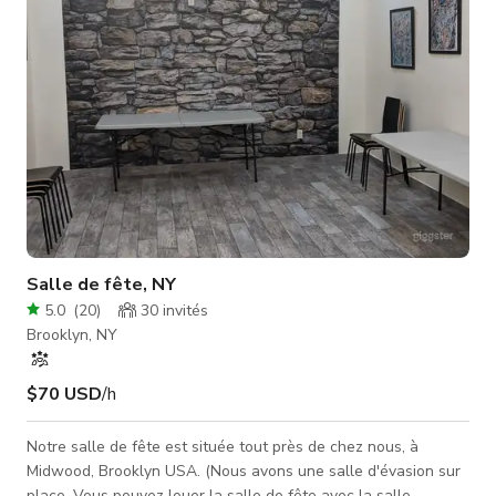
sur un second loun
Salle de fête, NY
5.0
(
20
)
30
invités
Brooklyn, NY
$70 USD
/h
Notre salle de fête est située tout près de chez nous, à
Midwood, Brooklyn USA. (Nous avons une salle d'évasion sur
place. Vous pouvez louer la salle de fête avec la salle