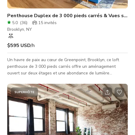
Penthouse Duplex de 3 000 pieds carrés & Vues sur la 
5.0
(
36
)
15
invités
Brooklyn, NY
$595 USD
/h
Un havre de paix au cœur de Greenpoint, Brooklyn, ce loft
penthouse de 3 000 pieds carrés offre un aménagement
ouvert sur deux étages et une abondance de lumière
naturelle. L'espace offre une vue imprenable sur la skyline de
Brooklyn et Manhattan, et possède un caractère lumineux et
chaleureux avec des finitions de haute qualité qui dégagent
SUPERHÔTE
une élégance raffinée. La cuisine ouverte, la terrasse sur le
toit, les 2 salles de bains et un salon qui s'ouvre directement
sur un second loun