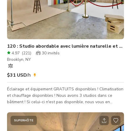
120 : Studio abordable avec lumière naturelle et mur 
4.97
(
221
)
30
invités
Brooklyn, NY
$31 USD
/h
Éclairage et équipement GRATUITS disponibles ! Climatisation
et chauffage disponibles ! Nous avons 3 studios dans ce
bâtiment ! Si celui-ci n'est pas disponible, nous vous en
trouverons un autre ! Bienvenue au Studio 120 🗽 par
503DTLA ! Ce studio a été AMÉLIORÉ et comprend désormais
les caractéristiques suivantes : * Mur cyclorama blanc *
SUPERHÔTE
Éclairage et équipement GRATUITS * À quelques minutes des