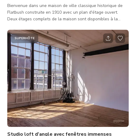
Bienvenue dans une maison de ville classique historique de
Flatbush construite en 1910 avec un plan d'étage ouvert.
Deux étages complets de la maison sont disponibles à la
location, ainsi que le jardin arrière. Article Apartment Therapy
: https://www.apartmenttherapy.com/brooklyn-townhouse-
with-freestanding-kitchen-37546765 Voir plus sur
SUPERHÔTE
kitchenandkitten.com et @kitchenandkitten sur IG ! La cuisine,
le salon et la chambre sont situés au rez-de-chaussée
principal. Chaque pièce est spaci
Studio loft d'angle avec fenêtres immenses