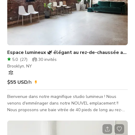
Espace lumineux 🌿 élégant au rez-de-chaussée avec l
5.0
(
27
)
30
invités
Brooklyn, NY
$55 USD
/h
Bienvenue dans notre magnifique studio lumineux ! Nous
venons d'emménager dans notre NOUVEL emplacement !!
Nous proposons une baie vitrée de 40 pieds de long au rez-
de-chaussée d'un bel immeuble à East Williamsburg, sols en
béton Une belle lumière naturelle baigne l'espace qu'il fasse
nuageux ou ensoleillé. Nous sommes parfaits pour les