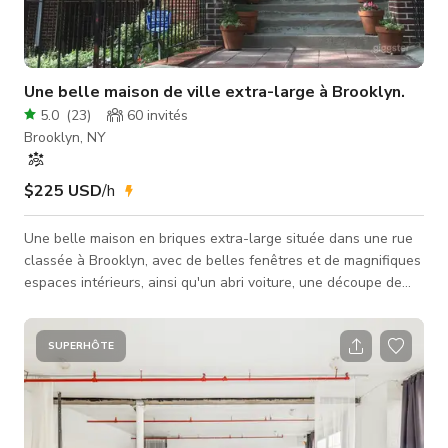
Une belle maison de ville extra-large à Brooklyn.
5.0
(
23
)
60
invités
Brooklyn, NY
$225 USD
/h
Une belle maison en briques extra-large située dans une rue
classée à Brooklyn, avec de belles fenêtres et de magnifiques
espaces intérieurs, ainsi qu'un abri voiture, une découpe de
trottoir et un garage intégré (l'un des premiers construits à
Brooklyn). La maison a été utilisée pour des tournages de
films et des séances photo. La maison comprend une salle de
SUPERHÔTE
dressing avec miroirs pleine longueur, et un rez-de-chaussée
idéal pour les moniteurs et équipements.