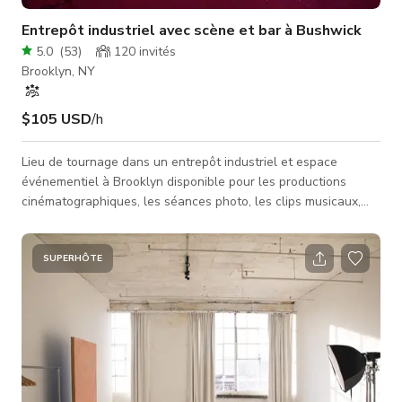
Entrepôt industriel avec scène et bar à Bushwick
5.0
(
53
)
120
invités
Brooklyn, NY
$105 USD
/h
Lieu de tournage dans un entrepôt industriel et espace
événementiel à Brooklyn disponible pour les productions
cinématographiques, les séances photo, les clips musicaux,
les shootings de mode, les publicités et les événements en
direct. Cet entrepôt prêt pour la production de 4 300 pieds
carrés dispose de murs en briques apparentes, de colonnes
SUPERHÔTE
en acier, de hauts plafonds, d'espaces de scène flexibles et
d'un caractère industriel cinématographique idéal pour les
cinéastes, photo