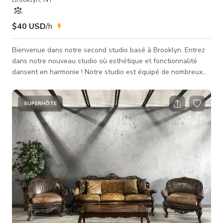
$40 USD
/h
Bienvenue dans notre second studio basé à Brooklyn. Entrez
dans notre nouveau studio où esthétique et fonctionnalité
dansent en harmonie ! Notre studio est équipé de nombreux
équipements Profoto haut de gamme et d'éclairage continu,
fournissant tout ce dont vous avez besoin pour vos projets
créatifs. Le studio fait environ 700 pieds carrés et est orné de
SUPERHÔTE
riches planchers en bois dur, d'accents vintage et d'un mur de
fenêtres offrant une lumière naturelle indirecte. Situé entre F