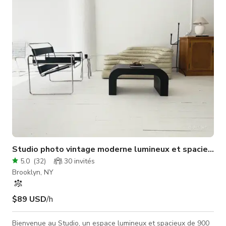
castings mode et digitals, les portraits, la photographie de
produits, les séances de mode, les portraits, et les séances
d'anniversaire, entre autre
Studio photo vintage moderne lumineux et spacieux
5.0
(
32
)
30
invités
Brooklyn, NY
$89 USD
/h
Bienvenue au Studio, un espace lumineux et spacieux de 900