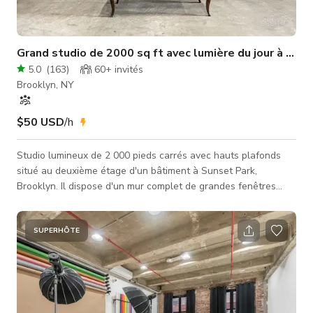
Grand studio de 2000 sq ft avec lumière du jour à Sun
5.0
(
163
)
60+
invités
Brooklyn, NY
$50 USD
/h
Studio lumineux de 2 000 pieds carrés avec hauts plafonds
situé au deuxième étage d'un bâtiment à Sunset Park,
Brooklyn. Il dispose d'un mur complet de grandes fenêtres
exposées au sud-ouest. Il est parfait pour les séances photo
et vidéo de mode et beauté, portraits, natures mortes,
castings, productions photo et vidéo, showrooms de mode,
SUPERHÔTE
réunions, cours de cuisine et événements spéciaux.
Équipements inclus : * Parking dans la rue * Accès 24h/24 *
Cuisine * Salle de bain pr