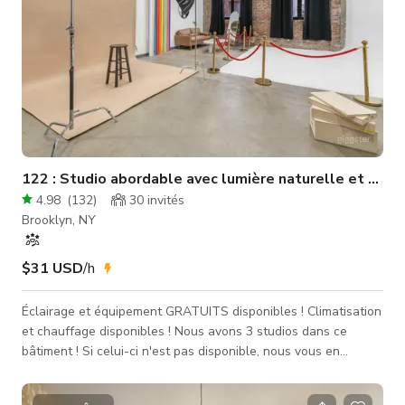
122 : Studio abordable avec lumière naturelle et mur 
4.98
(
132
)
30
invités
Brooklyn, NY
$31 USD
/h
Éclairage et équipement GRATUITS disponibles ! Climatisation
et chauffage disponibles ! Nous avons 3 studios dans ce
bâtiment ! Si celui-ci n'est pas disponible, nous vous en
trouverons un autre ! Bienvenue au Studio 122 🗽 par
503DTLA ! Ce studio a été AMÉLIORÉ et comprend désormais