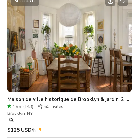
les caractéristiques suivantes : * Mur cyclorama blanc (Cyc) *
SUPERHÔTE
Éclairage et équipement GRATUITS * À quelques minutes des
stations de métro Grand & Montrose L Train * Fenêtres
orientées au sud
Maison de ville historique de Brooklyn & jardin, 2 ét
4.95
(
143
)
60
invités
Brooklyn, NY
$125 USD
/h