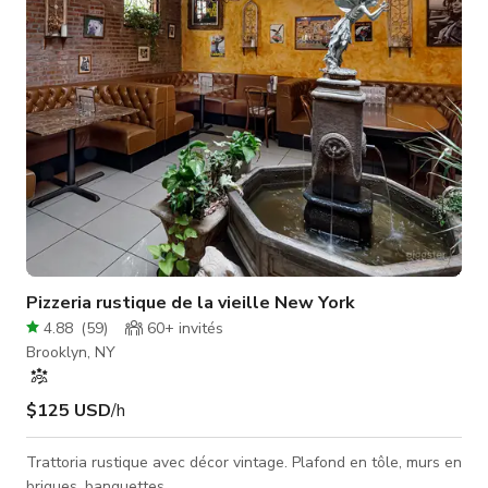
pour des séances photo et productions créatives de petite à
Pizzeria rustique de la vieille New York
4.88
(
59
)
60+
invités
Brooklyn, NY
$125 USD
/h
Trattoria rustique avec décor vintage. Plafond en tôle, murs en
briques, banquettes.