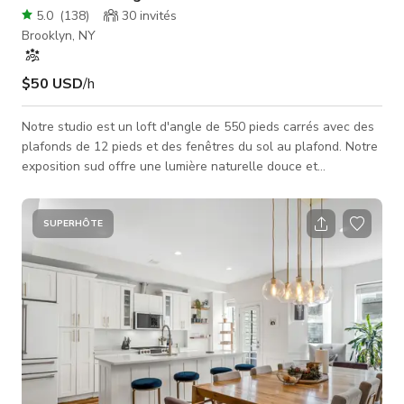
5.0
(
138
)
30
invités
Brooklyn, NY
$50 USD
/h
Notre studio est un loft d'angle de 550 pieds carrés avec des
plafonds de 12 pieds et des fenêtres du sol au plafond. Notre
exposition sud offre une lumière naturelle douce et
magnifique toute la journée. Nous sommes situés à Bushwick,
juste à côté de la station de métro Morgan L, et des lignes de
bus B57 et B60.
SUPERHÔTE