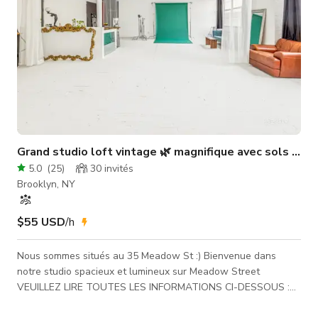
Grand studio loft vintage 🌿 magnifique avec sols blan
5.0
(
25
)
30
invités
Brooklyn, NY
$55 USD
/h
Nous sommes situés au 35 Meadow St :) Bienvenue dans
notre studio spacieux et lumineux sur Meadow Street
VEUILLEZ LIRE TOUTES LES INFORMATIONS CI-DESSOUS :
++Nous sommes à une très courte distance à pied de l'arrêt