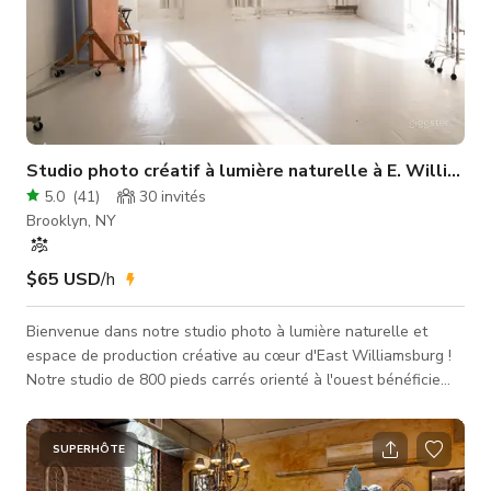
Studio photo créatif à lumière naturelle à E. Williams
5.0
(
41
)
30
invités
Brooklyn, NY
$65 USD
/h
Bienvenue dans notre studio photo à lumière naturelle et
espace de production créative au cœur d'East Williamsburg !
Notre studio de 800 pieds carrés orienté à l'ouest bénéficie
d'une lumière naturelle et se trouve à moins d'un pâté de
maisons de l'arrêt Morgan Street sur la ligne L. Vous pouvez
également accéder au studio à pied depuis les bus B57 et
SUPERHÔTE
B43. Notre espace unique est entièrement équipé et configuré