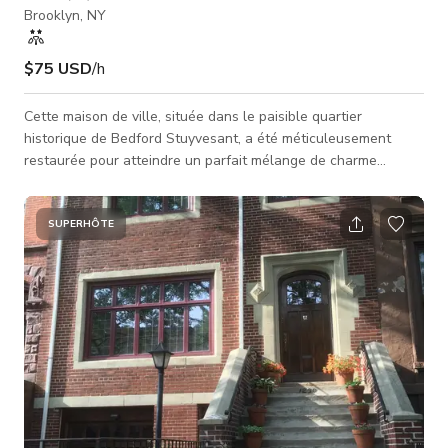
Brooklyn, NY
$75 USD
/h
Cette maison de ville, située dans le paisible quartier
historique de Bedford Stuyvesant, a été méticuleusement
restaurée pour atteindre un parfait mélange de charme
historique et d'élégance moderne. Les points forts de la
restauration incluent un plâtre vénitien, des carreaux de
céramique ornés, des portes coulissantes, une baignoire sur
SUPERHÔTE
pieds, un lit français Louis XVI, des bancs en bois faits main,
un évier en ciment construit à la main, et des vignettes
artistiques partout. La