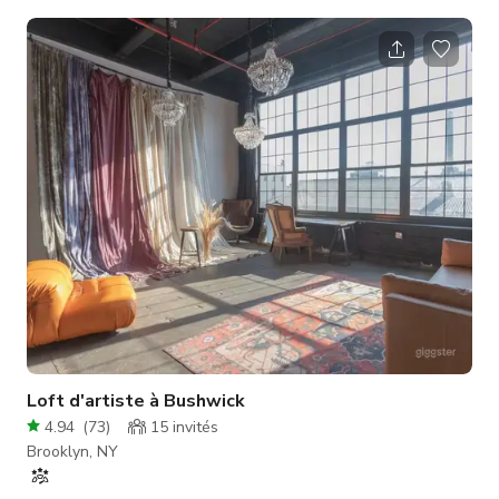
code vous permettra d'accéder à l'espace studio et ne
fonctionnera que pendant vos heures de réservation
programmées. Après la réservation, vous recevrez également
2 vidéos d'instructions - Comment entrer dans le bâtiment et
trouver l'espace studio - Comment utiliser l'équipement Notre
espace est situé à East
Loft d'artiste à Bushwick
4.94
(
73
)
15
invités
Brooklyn, NY