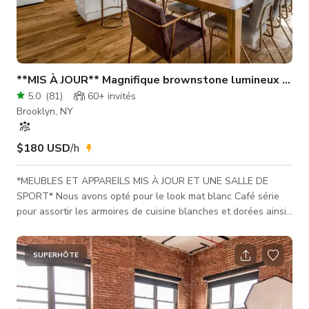
**MIS À JOUR** Magnifique brownstone lumineux à Cr
5.0
(
81
)
60+
invités
Brooklyn, NY
$180 USD
/h
*MEUBLES ET APPAREILS MIS À JOUR ET UNE SALLE DE
SPORT* Nous avons opté pour le look mat blanc Café série
pour assortir les armoires de cuisine blanches et dorées ainsi
que le robinet doré. Nous avons transformé l'une de nos
chambres d'amis en salle de sport, comme illustré ci-dessus.
Nous avons 2 grandes chambres à l'étage et 2 salles de bains
SUPERHÔTE
complètes. (Une seule est montrée) Ces zones sont des
options supplémentaires, ce qui signifie qu'elles ne sont pas
incluses dans le prix d