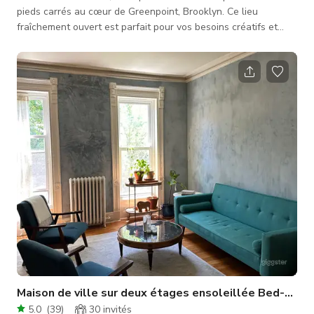
pieds carrés au cœur de Greenpoint, Brooklyn. Ce lieu
fraîchement ouvert est parfait pour vos besoins créatifs et
campagnes, en libre-service complet. L'espace a été conçu
pour les créateurs de contenu, photographes et marques
souhaitant sublimer leurs visions avec un mélange unique de
mobilier vintage et moderne ainsi que des accessoires. Le
studio a été créé par un créateur de contenu, qui comprend
donc les besoins des au
Maison de ville sur deux étages ensoleillée Bed-Stuy
5.0
(
39
)
30
invités