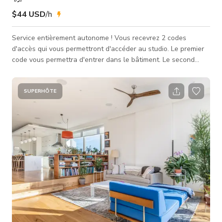
$44 USD
/h
Service entièrement autonome ! Vous recevrez 2 codes
d'accès qui vous permettront d'accéder au studio. Le premier
code vous permettra d'entrer dans le bâtiment. Le second
code vous permettra d'accéder à l'espace studio et ne
fonctionnera que pendant vos heures de réservation
programmées. Après la réservation, vous recevrez également
SUPERHÔTE
2 vidéos d'instructions - Comment entrer dans le bâtiment et
trouver l'espace studio - Comment utiliser l'équipement Notre
espace est situé à East