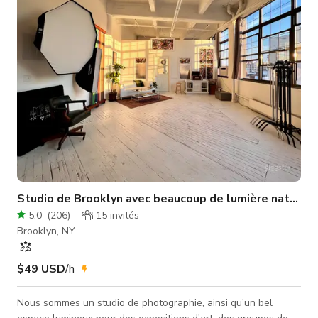
stations de métro Grand & Montrose L Train * Fenêtres
orientées au sud avec u
Studio de Brooklyn avec beaucoup de lumière naturell
5.0
(
206
)
15
invités
Brooklyn, NY
$49 USD
/h
Nous sommes un studio de photographie, ainsi qu'un bel