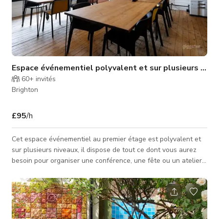
Espace événementiel polyvalent et sur plusieurs nive
60+
invités
Brighton
£95
/h
Cet espace événementiel au premier étage est polyvalent et
sur plusieurs niveaux, il dispose de tout ce dont vous aurez
besoin pour organiser une conférence, une fête ou un atelier.
CAPACITÉ Jusqu'à 50 personnes assises Jusqu'à 100
personnes debout Les heures d'ouverture sont normalement
de 8h à 18h. Mais les réservations peuvent être prises en
dehors de ces heures moyennant un coût supplémentaire.
Veuillez envoyer une demande à l'hôte. Le prix publié est