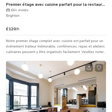
Premier étage avec cuisine parfait pour la restauration
60+
invités
Brighton
£120
/h
Notre premier étage complet avec cuisine est parfait pour un
événement traiteur mémorable, conférences, repas et ateliers
culinaires peuvent y être organisés facilement. Veuillez noter
que notre cuisine n'est disponible que les soirs et les week-
ends. CAPACITÉ Jusqu'à 100 personnes debout Les heures
d'ouverture sont normalement de 8h à 18h. Mais les
réservations peuvent être prises en dehors de ces heures
moyennant un coût supplémentaire. Veuillez envoyer une
demande à l'hôte.