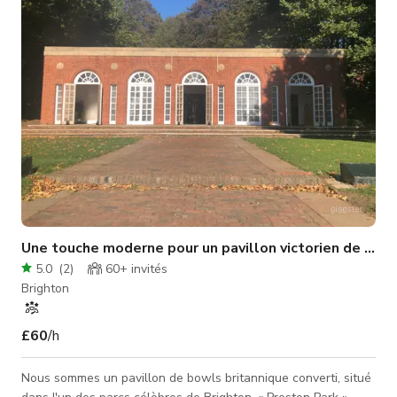
touche d'originalité, c'est-à-dire des murs en béton volets et
des sols en béton, d
Une touche moderne pour un pavillon victorien de parc
5.0
(
2
)
60+
invités
Brighton
£60
/h
Nous sommes un pavillon de bowls britannique converti, situé