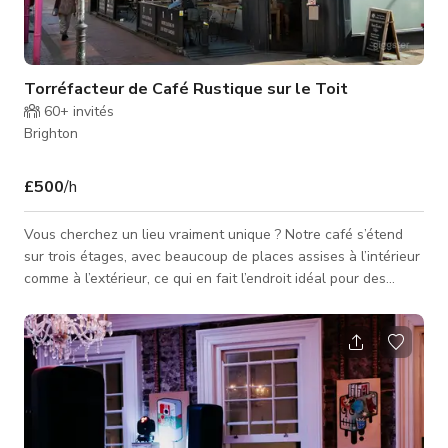
Torréfacteur de Café Rustique sur le Toit
60+
invités
Brighton
£500
/h
Vous cherchez un lieu vraiment unique ? Notre café s’étend
sur trois étages, avec beaucoup de places assises à l’intérieur
comme à l’extérieur, ce qui en fait l’endroit idéal pour des
réunions privées, des tournages ou des fêtes. Pour une
expérience unique et élevée, rendez-vous dans notre
fantastique jardin sur le toit, où vous pourrez savourer de
délicieux plats de notre cuisine tout en profitant d’une vue
panoramique sur Brighton. Donc, si vous cherchez un café qui