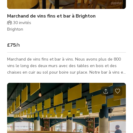
Marchand de vins fins et bar à Brighton
30
invités
Brighton
£75
/h
Marchand de vins fins et bar à vins. Nous avons plus de 800
vins le long des deux murs avec des tables en bois et des
chaises en cuir au sol pour boire sur place. Notre bar à vins et
boutique accueillants est l'endroit parfait pour un achat rapide
! Vous êtes toujours les bienvenus pour dîner avec nous dans
une ambiance conviviale, avec un excellent service et une
sélection remarquable de vins, tout en un seul endroit !
L'espace est également idéal pour les tournages et séances
photo.