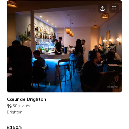
Cœur de Brighton
30
invités
Brighton
£150
/h