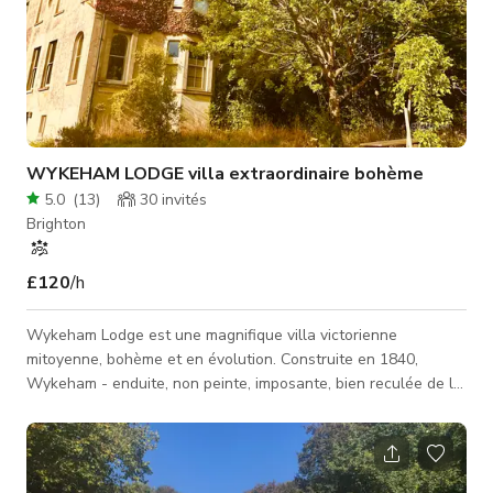
WYKEHAM LODGE villa extraordinaire bohème
5.0
(
13
)
30
invités
Brighton
£120
/h
Wykeham Lodge est une magnifique villa victorienne
mitoyenne, bohème et en évolution. Construite en 1840,
Wykeham - enduite, non peinte, imposante, bien reculée de la
route - se trouve dans un jardin sauvage, ceinturé d'arbres. Il y
a une longue haie à gauche en entrant, un grand chêne au
milieu de la pelouse, et une haie à droite. WYKEHAM LODGE
est un mélange de contemporain et traditionnel avec une