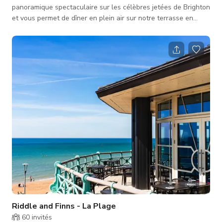
panoramique spectaculaire sur les célèbres jetées de Brighton
et vous permet de dîner en plein air sur notre terrasse en
angle tout en dégustant des fruits de mer locaux et des
coquillages, accompagnés de vins fins et de champagnes. Ce
restaurant est de plain-pied avec des toilettes accessibles.
Nous disposons de tables hautes avec des sièges de style
tabouret de bar à l'intérieur et de tables de hauteur normale
sur la terrasse extérie
Riddle and Finns - La Plage
60
invités