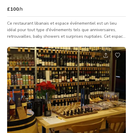
£100
/h
Ce restaurant libanais et espace événementiel est un lieu
idéal pour tout type d'événements tels que anniversaires,
retrouvailles, baby showers et surprises nuptiales. Cet espace
est intime et lumineux pour les amis, la famille et les
collègues. Vous pouvez louer cet endroit pour 30 personnes.
Vous pouvez goûter à la cuisine moyen-orientale, nord-
africaine et libanaise halal. Veuillez contacter l'hôte pour un
tarif personnalisé et l'achat requis de nourriture et boissons
avant la ré