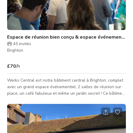
Espace de réunion bien conçu & espace événementiel
45
invités
Brighton
£70
/h
Werks Central est notre bâtiment central à Brighton, complet
avec un grand espace événementiel, 2 salles de réunion sur
place, un café fabuleux et même un jardin secret ! Ce bâtiment
est le lieu parfait pour tout événement - qu'il s'agisse d'une
réunion d'affaires, d'une exposition d'art ou même d'une fête
d'entreprise !