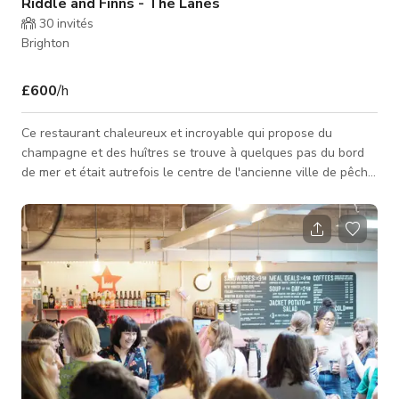
Riddle and Finns - The Lanes
30
invités
Brighton
£600
/h
Ce restaurant chaleureux et incroyable qui propose du
champagne et des huîtres se trouve à quelques pas du bord
de mer et était autrefois le centre de l'ancienne ville de pêche
de Brighton, c'est un emplacement idéal pour trouver les
meilleurs fruits de mer de Brighton. Les rues étroites sont
remplies de visiteurs profitant de ses boutiques de bijoux
indépendantes, cafés, pubs traditionnels et une grande
variété de restaurants. Veuillez contacter l'hôte pour des
tarifs personnalisés