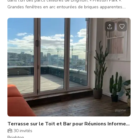
dans l'un des parcs célèbres de Brighton, « Preston Park ».
Grandes fenêtres en arc entourées de briques apparentes.
Beaucoup de lumière naturelle et vue sur le vaste parc avec
des portes doubles donnant directement sur le parc. Sol en
caoutchouc partout avec une bande de gazon synthétique au
milieu. Toutes les portes ont été rénovées pour s'ouvrir vers
l'extérieur et un nouvel éclairage au plafond a été conçu pour
Terrasse sur le Toit et Bar pour Réunions Informelles
30
invités
Brighton