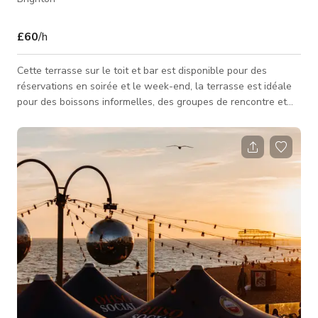
£60
/h
Cette terrasse sur le toit et bar est disponible pour des
réservations en soirée et le week-end, la terrasse est idéale
pour des boissons informelles, des groupes de rencontre et
des événements de réseautage. CAPACITÉ Jusqu'à 30
personnes debout Les heures d'ouverture sont normalement
de 8h à 18h. Mais des réservations peuvent être prises en
dehors de ces heures moyennant un coût supplémentaire.
Veuillez envoyer une demande à l'hôte. Le prix publié est juste
le prix de base.