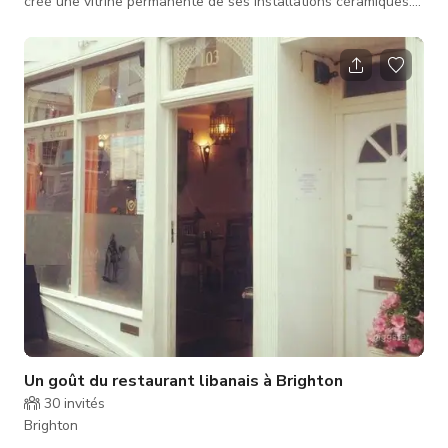
créé une vitrine permanente de ses installations céramiques.
La maison primée est également une galerie éphémère, une
résidence d'artiste, une maison d'hôtes insolite et un espace
de projet explorant les intersections entre la céramique et l'art
sonore. En plus de la maison de trois étages, il y a une galerie
cube blanc dans le jardin. De nombreuses surfaces à l'
Un goût du restaurant libanais à Brighton
30
invités
Brighton