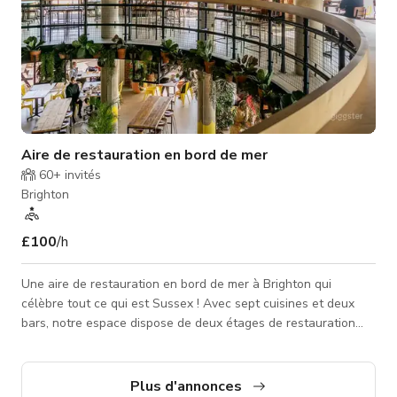
Aire de restauration en bord de mer
60+
invités
Brighton
£100
/h
Une aire de restauration en bord de mer à Brighton qui
célèbre tout ce qui est Sussex ! Avec sept cuisines et deux
bars, notre espace dispose de deux étages de restauration
intérieure, d'un salon à cocktails, d'une salle à manger privée
et d'une grande terrasse extérieure. Nous avons une variété
d'espaces disponibles et comme nous sommes ouverts 7 jours
Plus d'annonces