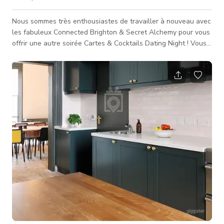
Nous sommes très enthousiastes de travailler à nouveau avec
les fabuleux Connected Brighton & Secret Alchemy pour vous
offrir une autre soirée Cartes & Cocktails Dating Night ! Vous
pourriez rencontrer l'amour de votre vie, un nouvel ami, une
wingwoman, un wingman mais vous rencontrerez
certainement d'autres personnes partageant les mêmes idées
cherchant à sortir ensemble. Il n'y a aucune pression ici, notre
objectif est que vous passiez un bon moment, appreniez une
nouvelle compétence,