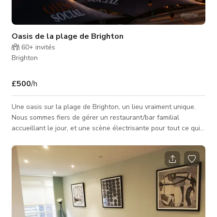
Oasis de la plage de Brighton
60+
invités
Brighton
£500
/h
Une oasis sur la plage de Brighton, un lieu vraiment unique.
Nous sommes fiers de gérer un restaurant/bar familial
accueillant le jour, et une scène électrisante pour tout ce qui
est social la nuit. Vous pouvez vous attendre à une délicieuse
nourriture fraîche, adaptée à toute la famille, incluant une
gamme de bières, vins et cocktails séduisants. Un lieu
fabuleux pour des événements privés, réceptions de mariage,
journées de team building, célébrations d'anniversaire, fêtes
de