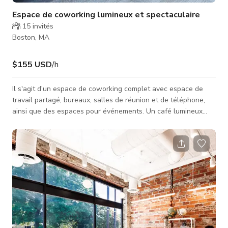
Espace de coworking lumineux et spectaculaire
15
invités
Boston, MA
$155 USD
/h
Il s'agit d'un espace de coworking complet avec espace de
travail partagé, bureaux, salles de réunion et de téléphone,
ainsi que des espaces pour événements. Un café lumineux
propose service de café et snacks, ainsi que du coworking en
plein air sur notre magnifique patio partagé. Les
caractéristiques incluent mobilier ergonomique, technologie et
audiovisuel intégrés, personnel de gestion amical et
professionnel, et un environnement beau et inspirant. Options
de stationnement Park