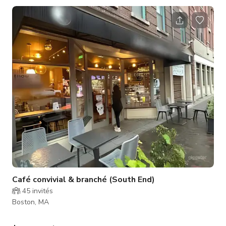
café est le meilleur choix pour vous ! L'espace peut accueillir
jusqu'à 110 personnes. Parfait pour : Scènes de film & TV,
tournages publicitaires, interviews Photographie éditoriale &
lifestyle Pop-ups, événements privés, occasions spécia
Café convivial & branché (South End)
45
invités
Boston, MA