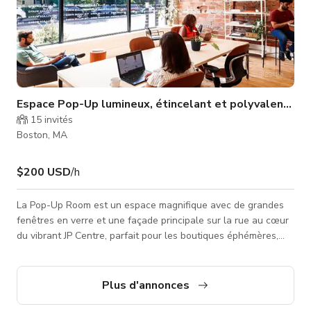
Espace Pop-Up lumineux, étincelant et polyvalent à J
15
invités
Boston, MA
$200 USD
/h
La Pop-Up Room est un espace magnifique avec de grandes
fenêtres en verre et une façade principale sur la rue au cœur
du vibrant JP Centre, parfait pour les boutiques éphémères,
ateliers, événements professionnels ou sociaux, séances
photo, réunions d'équipe, et bien plus encore. Votre entrée
privée accessible depuis la rue mène à une pièce de 375 pieds
Plus d'annonces
carrés rénovée en 2021 avec des plafonds de 13 pieds, des