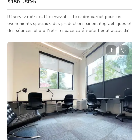
$150 USD
/h
Réservez notre café convivial — le cadre parfait pour des
événements spéciaux, des productions cinématographiques et
des séances photo. Notre espace café vibrant peut accueillir
confortablement jusqu'à 45 invités. Envoyez-nous un message
ici pour toute demande ! Parfait pour : Scènes de film & TV,
tournages publicitaires, interviews Photographie éditoriale &
lifestyle Pop-ups, événements privés, occasions spéciales
Création de contenu pour les réseaux sociaux ou campagnes
de