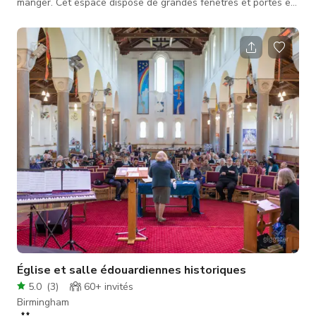
manger. Cet espace dispose de grandes fenêtres et portes en
verre style crittall du sol au plafond donnant sur le jardin. La
propriété est orientée plein sud, donc cet espace est inondé
de lumière naturelle toute la journée. Le jardin à l'arrière offre
beaucoup d'espace au cas où un éclairage supplémentaire
serait nécessaire pour les tournages. Caractéri
Église et salle édouardiennes historiques
5.0
(
3
)
60+
invités
Birmingham