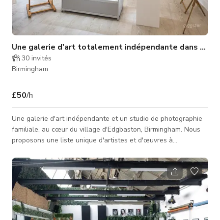
Une galerie d'art totalement indépendante dans le vi
30
invités
Birmingham
£50
/h
Une galerie d'art indépendante et un studio de photographie
familiale, au cœur du village d'Edgbaston, Birmingham. Nous
proposons une liste unique d'artistes et d'œuvres à
Birmingham. Nous représentons des artistes établis et
émergents qui créent des œuvres murales, sculptures,
céramiques, verre et bijoux. Les œuvres sont audacieuses,
vibrantes et souvent humoristiques. Notre emplacement est
dans une rue calme, piétonne et attrayante, avec un excellent
restaurant et bar à vin comm