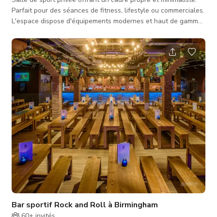
Parfait pour des séances de fitness, lifestyle ou commerciales.
L'espace dispose d'équipements modernes et haut de gamme
ainsi que d'une esthétique épurée qui rend très bien à la
caméra. La disposition est simple, ouverte et sans
encombrement, avec un espace supplémentaire décalé. Idéal
pour la photographie et la production vidéo.
Bar sportif Rock and Roll à Birmingham
60+
invités