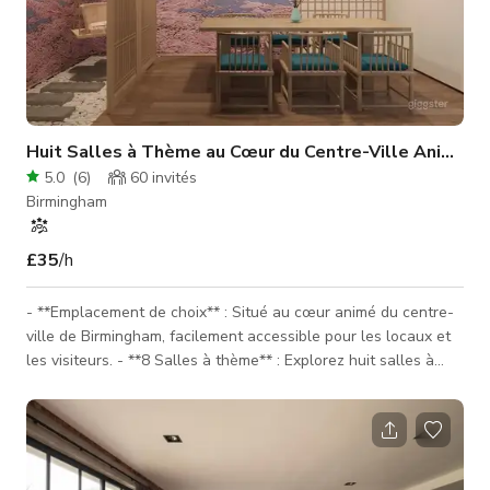
Huit Salles à Thème au Cœur du Centre-Ville Animé
5.0
(
6
)
60
invités
Birmingham
£35
/h
- **Emplacement de choix** : Situé au cœur animé du centre-
ville de Birmingham, facilement accessible pour les locaux et
les visiteurs. - **8 Salles à thème** : Explorez huit salles à
thème conçues de manière unique, chacune offrant une
expérience immersive différente — parfait pour les fêtes,
rassemblements et sorties amusantes. - **Café** : Profitez
d'une variété de cafés gourmets, de boissons rafraîchissantes
et de délicieux desserts pour rester énergisé tout au long d