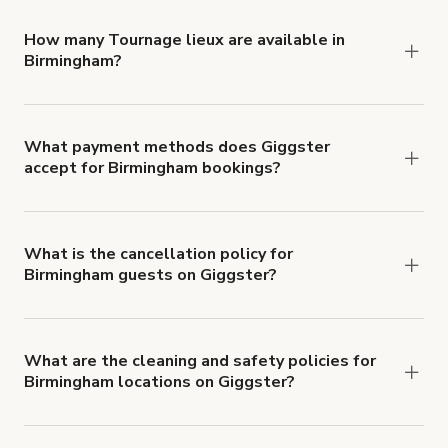
locations in Birmingham at
giggster.com
, then click
'Filters' to look for something specific.
How many Tournage lieux are available in
Birmingham?
Right now, there are 77 Tournage lieux available
in Birmingham.
What payment methods does Giggster
accept for Birmingham bookings?
You can pay for your booking with a credit card, or
with ACH or wire transfer for bookings over $4k.
What is the cancellation policy for
Birmingham guests on Giggster?
Refund options vary, based on when the booking
is canceled.
Learn more about Giggster's
cancellation and refund policy
.
What are the cleaning and safety policies for
Birmingham locations on Giggster?
Now more than ever, your health and safety is our
number one priority. We've outlined specific