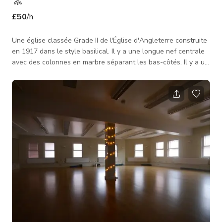
£50
/h
Une église classée Grade II de l'Église d'Angleterre construite
en 1917 dans le style basilical. Il y a une longue nef centrale
avec des colonnes en marbre séparant les bas-côtés. Il y a un
chœur surélevé, une petite chapelle latérale et un plafond
haut avec poutres. L'église est reliée à la salle par un couloir
moderne en verre, qui abrite également le bureau. La salle est
un grand espace de 16 m x 10 m avec cuisine et petits
bureaux. Derrière l'église se trouve une grande pe