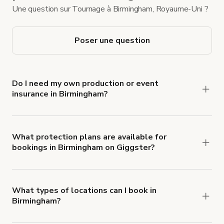
Une question sur Tournage à Birmingham, Royaume-Uni ?
Poser une question
Do I need my own production or event
insurance in Birmingham?
Yes. All renters are required to carry
Comprehensive Liability and Property Damage
insurance with liability coverage of no less than
What protection plans are available for
bookings in Birmingham on Giggster?
$1,000,000.
Giggster offers Damage Protection coverage that
you can add to a booking at checkout.
Learn more
about Giggster's Damage Protection coverage.
What types of locations can I book in
Birmingham?
You can choose from 42 types! Just search for