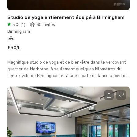
Studio de yoga entièrement équipé à Birmingham
5.0
(
1
)
60
invités
Birmingham
£50
/h
Magnifique studio de yoga et de bien-être dans le verdoyant
quartier de Harborne, à seulement quelques kilomètres du
centre-ville de Birmingham et à une courte distance à pied de
l'Université de Birmingham. Vous y trouverez des intérieurs
accueillants et paisibles ainsi qu'un service attentionné pour
lequel nous sommes réputés. Notre studio de yoga dispose
d'un espace lumineux de 90 mètres carrés situé au premier
étage, d'une réception contemporaine au rez-de-chaussée,
d'un vest