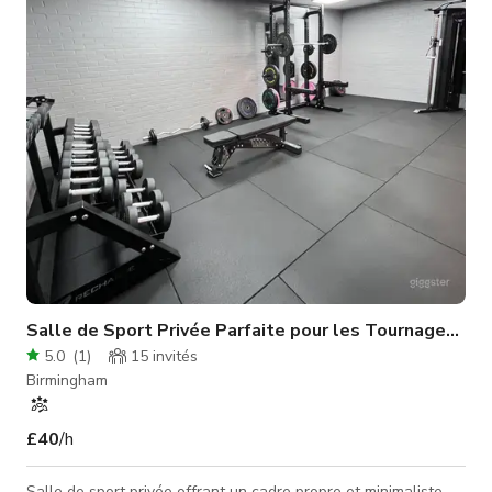
Salle de Sport Privée Parfaite pour les Tournages de
5.0
(
1
)
15
invités
Birmingham
£40
/h
Salle de sport privée offrant un cadre propre et minimaliste.