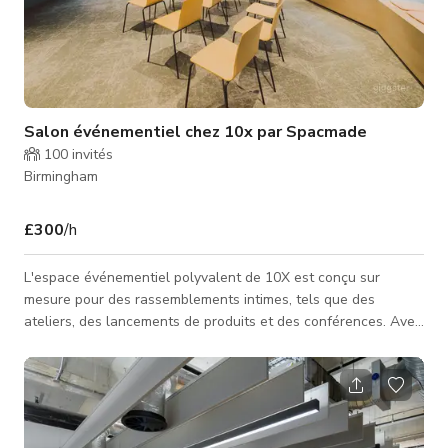
Salon événementiel chez 10x par Spacmade
100
invités
Birmingham
£300
/h
L'espace événementiel polyvalent de 10X est conçu sur
mesure pour des rassemblements intimes, tels que des
ateliers, des lancements de produits et des conférences. Avec
un salon événementiel et une salle dédiée aux événements, il
peut accueillir confortablement jusqu'à 70 participants. Que
vous soyez ici pour partager des connaissances, dévoiler des
produits passionnants ou inspirer les autres, l'espace
événementiel de 10X dispose de tous les outils nécessaires