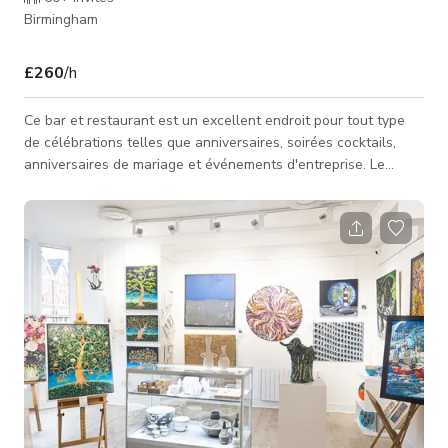
Birmingham
£260
/h
Ce bar et restaurant est un excellent endroit pour tout type
de célébrations telles que anniversaires, soirées cocktails,
anniversaires de mariage et événements d'entreprise. Le
Bavarian Bierkeller. Les meilleures bières allemandes servies
dans des chopes de deux pintes, toutes apportées glacées à
votre table par des serveuses en tenue bavaroise classique.
Venez vous détendre entre amis dans l'environnement social
de boisson le plus unique que vous trouverez n'importe où car
cela ne