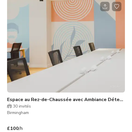
carrés de piste de danse amortie, d'un système sonore
professionnel, d'options d'éclairage d'ambiance et d'une
cuisine galerie. Notre espace est disponible pour vos
événements incluant : divertissement d'entreprise, réceptions
de mariage, événeme
Espace au Rez-de-Chaussée avec Ambiance Détendue
30
invités
Birmingham
£100
/h