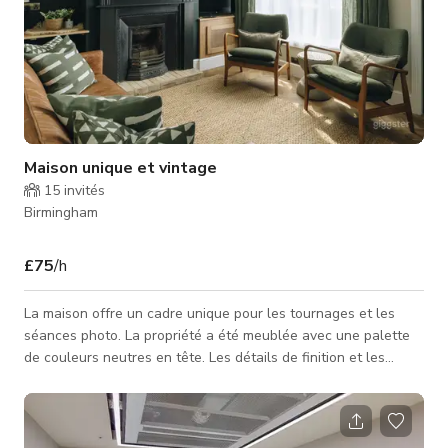
Maison unique et vintage
15
invités
Birmingham
£75
/h
La maison offre un cadre unique pour les tournages et les
séances photo. La propriété a été meublée avec une palette
de couleurs neutres en tête. Les détails de finition et les
matériaux naturels ont été pensés pour compléter le
caractère de la maison. La décoration unique et apaisante
crée un décor artistique idéal pour les images en mouvement
et fixes. La maison dispose d'un salon cosy, meublé avec des