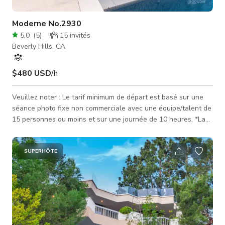
Moderne No.2930
5.0
(
5
)
15
invités
Beverly Hills, CA
$480 USD
/h
Veuillez noter : Le tarif minimum de départ est basé sur une
séance photo fixe non commerciale avec une équipe/talent de
15 personnes ou moins et sur une journée de 10 heures. *La
juridiction du permis relève de Los Angeles (pas Beverly Hills)
Renseignez-vous pour les tarifs des projets à plus grande
envergure et incluez les détails suivants sur votre projet ; Nom
SUPERHÔTE
du projet : Dates nécessaires : Objet du projet : Taille de
l'équipe/talent : Heures nécessaires : Zones nécessaires