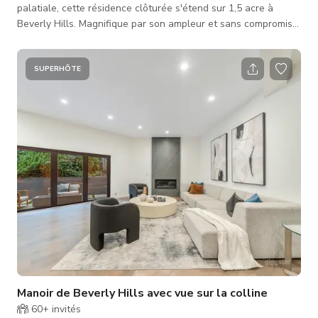
palatiale, cette résidence clôturée s'étend sur 1,5 acre à
Beverly Hills. Magnifique par son ampleur et sans compromis
sur le luxe, la propriété est conçue pour vivre et recevoir à
grande échelle. La propriété comprend 11 chambres : six dans
les quartiers d'habitation à l'étage, deux dans les quartiers du
SUPERHÔTE
personnel, et trois dans la superbe maison d'hôtes. Les
équipements supplémentaires incluent une salle de projection
Manoir de Beverly Hills avec vue sur la colline
60+
invités