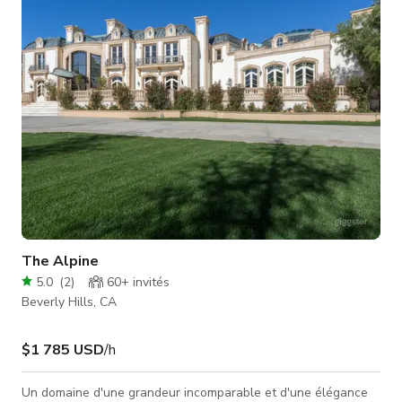
que ce TARIF PROMOTIONNEL est en vigueur ! Cet espace est
prêt pou
The Alpine
5.0
(
2
)
60+
invités
Beverly Hills, CA
$1 785 USD
/h
Un domaine d'une grandeur incomparable et d'une élégance