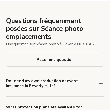
Questions fréquemment
posées sur Séance photo
emplacements
Une question sur Séance photo à Beverly Hills, CA ?
Poser une question
Do I need my own production or event
insurance in Beverly Hills?
Yes. All renters are required to carry
Comprehensive Liability and Property Damage
insurance with liability coverage of no less than
What protection plans are available for