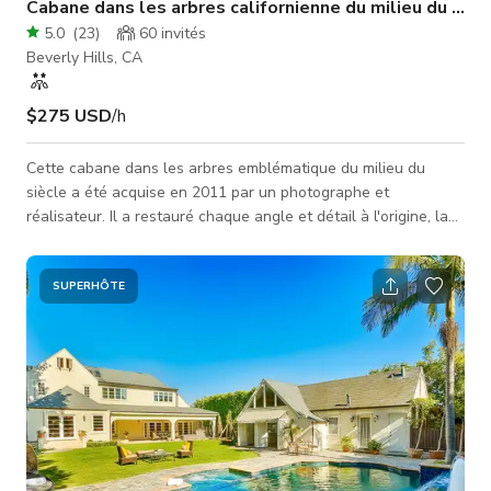
Cabane dans les arbres californienne du milieu du siè
5.0
(
23
)
60
invités
Beverly Hills, CA
$275 USD
/h
Cette cabane dans les arbres emblématique du milieu du
siècle a été acquise en 2011 par un photographe et
réalisateur. Il a restauré chaque angle et détail à l'origine, la
rendant idéale pour un cadre photographique. Les matériaux
organiques de la maison remplissent l'âme de chaleur et
incarnent l'esprit d'un style de vie décontracté californien.
SUPERHÔTE
L'inspiration pour la refonte de la maison vient de l'amour du
propriétaire pour le design du milieu du siècle et de son
intérêt pour