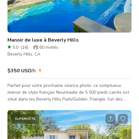
Manoir de luxe à Beverly Hills
5.0
(
16
)
60
invités
Beverly Hills, CA
$350 USD
/h
Parfait pour votre prochaine séance photo, ce somptueux
manoir de style français Nourmadie de 5 500 pieds carrés est
situé dans les Beverly Hills Flats/Golden Triangle, l'un des
quartiers les plus prisés de Beverly Hills. À seulement
quelques minutes de Rodeo Drive et du Sunset Strip, le
domaine est situé sur un terrain privé d'un quart d'acre. Il y a
SUPERHÔTE
un grand salon menant à une salle familiale ouverte de 800
pieds carrés, adaptée pour la caméra. La salle familiale