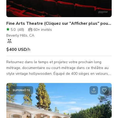
Fine Arts Theatre (Cliquez sur "Afficher plus" pour les 
5.0
(
48
)
60+
invités
Beverly Hills, CA
$400 USD
/h
Retournez dans le temps et projetez votre prochain long
métrage, documentaire ou court-métrage dans ce théâtre au
style vintage hollywoodien. Équipé de 400 sièges en velours,
d'un écran de 14’6 x 33’6, de forfaits de concessions. Ici, vous
pouvez marcher sur le tapis rouge, vous asseoir
confortablement et profiter du spectacle. Le tarif varie de 400
SUPERHÔTE
$ à 600 $+ par heure selon le jour et l'heure. Veuillez
contacter l'hôte pour un tarif personnalisé. Sauf indication
contraire, tout