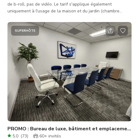
de b-roll, pas de vidéo. Le tarif s'applique également
uniquement à l'usage de la maison et du jardin (chambre
principale, cuisine et bureau interdits). Tous les autres
espaces comme le court de tennis, le club, les deux zones
"nouvelle piscine" ont des tarifs séparés. Renseignez-vous sur
SUPERHÔTE
place. Conçue en 1961 par l'architecte John Lautner, la maison
est l'un des monuments les plus appréciés de Los Angeles :
elle a servi d
PROMO : Bureau de luxe, bâtiment et emplacement
5.0
(
73
)
60+
invités