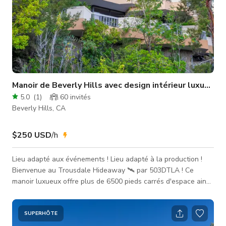
Manoir de Beverly Hills avec design intérieur luxueux
5.0
(
1
)
60
invités
Beverly Hills, CA
$250 USD
/h
Lieu adapté aux événements ! Lieu adapté à la production !
Bienvenue au Trousdale Hideaway 🛰️ par 503DTLA ! Ce
manoir luxueux offre plus de 6500 pieds carrés d'espace ainsi
que plusieurs meubles et équipements de luxe que vous ne
trouverez nulle part ailleurs, ce qui en fait l'endroit parfait
pour votre prochaine séance photo, événement, production ou
SUPERHÔTE
réunion ! Assurez-vous de réserver dès aujourd'hui pendant