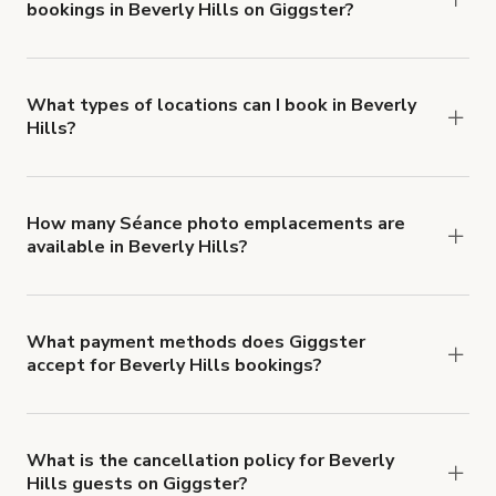
bookings in Beverly Hills on Giggster?
$1,000,000.
Giggster offers Damage Protection coverage that
you can add to a booking at checkout.
Learn more
about Giggster's Damage Protection coverage.
What types of locations can I book in Beverly
Hills?
You can choose from 42 types! Just search for
locations in Beverly Hills at
giggster.com
, then
click 'Filters' to look for something specific.
How many Séance photo emplacements are
available in Beverly Hills?
Right now, there are 406 Séance photo
emplacements available in Beverly Hills.
What payment methods does Giggster
accept for Beverly Hills bookings?
You can pay for your booking with a credit card, or
with ACH or wire transfer for bookings over $4k.
What is the cancellation policy for Beverly
Hills guests on Giggster?