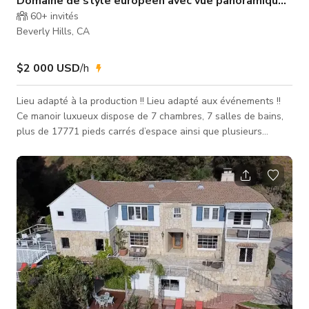
Domaine de style européen avec vue panoramique sur l
60+
invités
Beverly Hills, CA
$2 000 USD
/h
Lieu adapté à la production !! Lieu adapté aux événements !!
Ce manoir luxueux dispose de 7 chambres, 7 salles de bains,
plus de 17771 pieds carrés d’espace ainsi que plusieurs
équipements de luxe qui en font l’endroit parfait pour votre
prochain événement, production, séance photo ou
rassemblement intime ! Assurez-vous de réserver aujourd’hui
pendant que ce TARIF PROMOTIONNEL est en vigueur ! Cet
espace est prêt pour les événements et la production ! Des
pièces supplémen