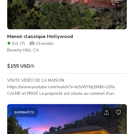
Manoir classique Hollywood
5.0
(
7
)
15
invités
Beverly Hills, CA
$155 USD
/h
VISITE VIDÉO DE LA MAISON :
https://www.youtube.com/watch?v=IeSiWYbIj2M&t=100s
CALME et PRIVÉ La propriété est située au sommet d'un
canyon avec une longue allée privée. 4 200 pieds carrés Vue
à 360 degrés sur le canyon Entouré par la nature, beaux
paysages et animaux Parking disponible en haut de l'allée (8
SUPERHÔTE
voitures) Manoir classique traditionnel Éléments
architecturaux originaux des années 1930 Ornements en
pierre Moulures et détails en bois travaillés à la main 3 chemin