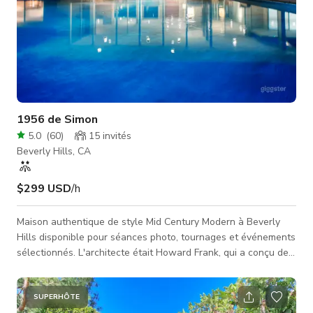
1956 de Simon
5.0
(
60
)
15
invités
Beverly Hills, CA
$299 USD
/h
Maison authentique de style Mid Century Modern à Beverly
Hills disponible pour séances photo, tournages et événements
sélectionnés. L'architecte était Howard Frank, qui a conçu de
nombreuses maisons Mid Century Modern à Palm Springs.
Construite en 1956. Maison d'environ 5 000 pieds carrés avec
quatre chambres et quatre salles de bains sur un acre —
SUPERHÔTE