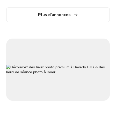
événement, séance photo ou production. Réservez dès
aujourd'hui pendant que ce TARIF PROMOTIONNEL est en
vigueur ! Cet espace est prêt pour la production et les
Plus d'annonces
événements ! Nous avons accueilli tout, des activations de
marques haut de gamme et séances pour magazines aux
célébrations privées et p