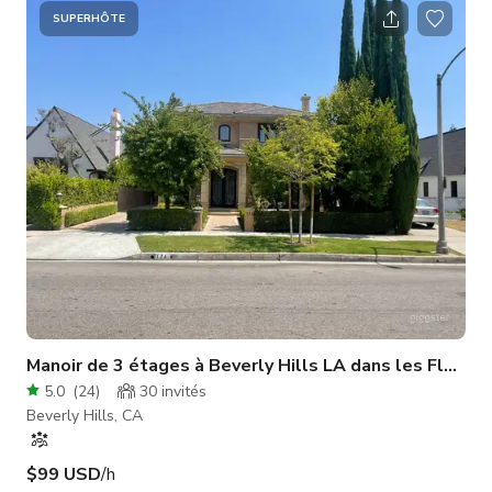
pour les photographes, les séances photo et votre prochain
SUPERHÔTE
tournage. Un parking privé avec allée pour 8-10 voitures et un
stationnement gratuit abondant dans la rue. La mais
Manoir de 3 étages à Beverly Hills LA dans les Flats
5.0
(
24
)
30
invités
Beverly Hills, CA
$99 USD
/h