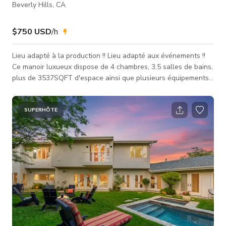
Beverly Hills, CA
$750 USD
/h
Lieu adapté à la production !! Lieu adapté aux événements !!
Ce manoir luxueux dispose de 4 chambres, 3,5 salles de bains,
plus de 3537SQFT d'espace ainsi que plusieurs équipements
de luxe qui en font l'endroit parfait pour votre prochain
événement, production, séance photo ou rassemblement
intime ! Assurez-vous de réserver aujourd'hui pendant que ce
SUPERHÔTE
TARIF PROMOTIONNEL est en vigueur ! Cet espace est prêt
pour les événements et la production ! Des pièces
supplémentaires peuvent