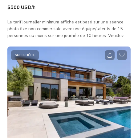
$500 USD
/h
Le tarif journalier minimum affiché est basé sur une séance
photo fixe non commerciale avec une équipe/talents de 15
personnes ou moins sur une journée de 10 heures. Veuillez
nous contacter pour les tarifs des projets à plus grande
envergure et inclure les détails suivants. Nom du projet :
Dates nécessaires : Type de travail : Taille de l'équipe et des
SUPERHÔTE
talents : Heures nécessaires : Zones nécessaires :
Informations diverses : Refuge luxuriant et enchanté construit
à la fin des ann