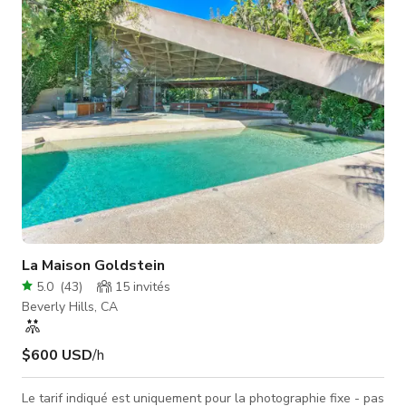
principalement plat avec une très grande pelouse. Très
confortable et isolée pour les célébrités. À part l'allée, la
maison et l
La Maison Goldstein
5.0
(
43
)
15
invités
Beverly Hills, CA
$600 USD
/h
Le tarif indiqué est uniquement pour la photographie fixe - pas