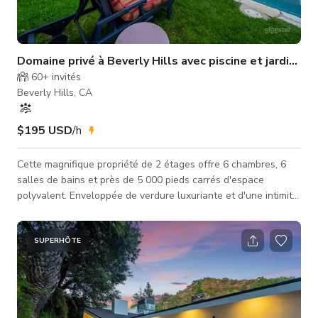
Domaine privé à Beverly Hills avec piscine et jardin de 
60+
invités
Beverly Hills, CA
$195 USD
/h
Cette magnifique propriété de 2 étages offre 6 chambres, 6
salles de bains et près de 5 000 pieds carrés d'espace
polyvalent. Enveloppée de verdure luxuriante et d'une intimité
totale, Casa Angelo offre un cadre serein et
cinématographique pour les productions, événements et
séances photo de toutes sortes. Cet espace est prêt pour les
SUPERHÔTE
événements et la production ! Des pièces supplémentaires
peuvent être mises à disposition pour la tenue des acteurs et
de l'équipe, le village