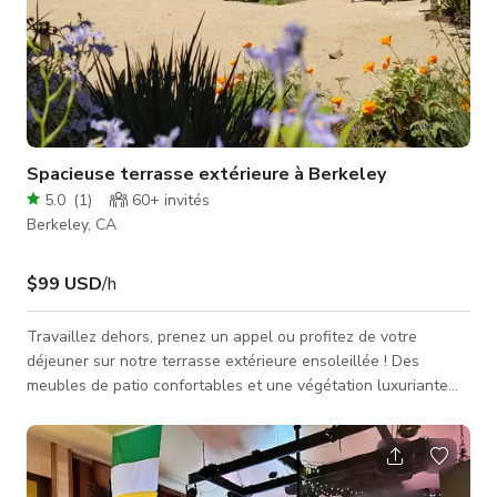
Spacieuse terrasse extérieure à Berkeley
5.0
(
1
)
60+
invités
Berkeley, CA
$99 USD
/h
Travaillez dehors, prenez un appel ou profitez de votre
déjeuner sur notre terrasse extérieure ensoleillée ! Des
meubles de patio confortables et une végétation luxuriante
font de cette oasis extérieure l'endroit parfait pour une pause
paisible ou une session de travail productive.