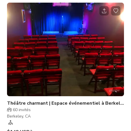
de meubles et décorations vintage du milieu du siècle, parfait
pour créer une ambiance rétro authentique. Les lignes
épurées de l'espace, ses couleurs vibrantes et ses éléments
de design intemporels vous transportent dans les années
1950 et 60, offr
Théâtre charmant | Espace événementiel à Berkeley
60
invités
Berkeley, CA