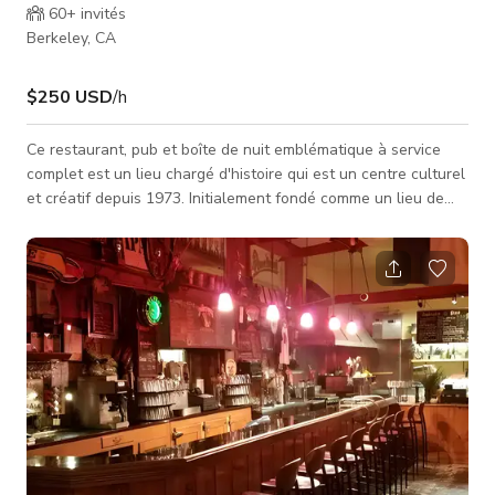
60+
invités
Berkeley, CA
$250 USD
/h
Ce restaurant, pub et boîte de nuit emblématique à service
complet est un lieu chargé d'histoire qui est un centre culturel
et créatif depuis 1973. Initialement fondé comme un lieu de
rassemblement révolutionnaire irlandais, cet espace est
imprégné de l'esprit de protestation, de performance et de vie
de pub. Le lieu présente une ambiance chaleureuse de pub
irlandais avec une décoration traditionnelle, une cuisine
entièrement équipée, un bar complet et plusieurs zones de
divertiss