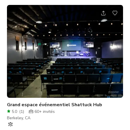
entreprises environnants. Nous sommes un lieu de choix pour
les événements professionnels, ateliers, cours de danse &
fitness, expositions d'art et plus encore. Caractéristiques de la
« Salle Sequoia » : La salle Sequoia offre beaucoup d'espace
et d'options d'assise, une belle lumière naturelle et une
superbe kitchenette
Grand espace événementiel Shattuck Hub
5.0
(
1
)
60+
invités
Berkeley, CA