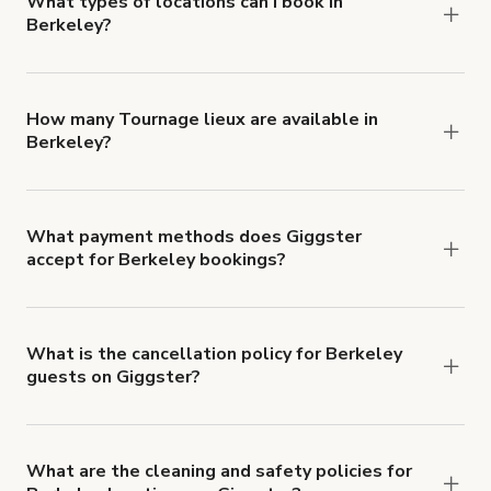
What types of locations can I book in
Berkeley?
You can choose from 42 types! Just search for
locations in Berkeley at
giggster.com
, then click
'Filters' to look for something specific.
How many Tournage lieux are available in
Berkeley?
Right now, there are 56 Tournage lieux available
in Berkeley.
What payment methods does Giggster
accept for Berkeley bookings?
You can pay for your booking with a credit card, or
with ACH or wire transfer for bookings over $4k.
What is the cancellation policy for Berkeley
guests on Giggster?
Refund options vary, based on when the booking
is canceled.
Learn more about Giggster's
cancellation and refund policy
.
What are the cleaning and safety policies for