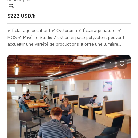
$222 USD
/h
✔ Éclairage occultant ✔ Cyclorama ✔ Éclairage naturel ✔
MOS ✔ Privé Le Studio 2 est un espace polyvalent pouvant
accueillir une variété de productions. Il offre une lumière
naturelle, qui peut être occultée pour des conditions
d'éclairage plus contrôlées. Le studio dispose également d'un
cyclorama, un grand fond sans couture pouvant être utilisé à
diverses fins. Une location de studio photo impeccable qui
peut se transformer en ce que vous souhaitez. Lumière
naturelle