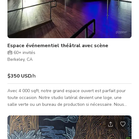
Espace événementiel théâtral avec scène
60+
invités
Berkeley, CA
$350 USD
/h
Avec 4 000 sqft, notre grand espace ouvert est parfait pour
toute occasion. Notre studio latéral devient une loge, une
salle verte ou un bureau de production si nécessaire. Nous
sommes entièrement accessibles et disposons de 4 toilettes
non genrées. Nous sommes juste à la sortie de l'autoroute et
faciles d'accès. La station Bart est à 5 minutes en voiture.
Nous avons un parking devant et un autre accessible à un
pâté de maisons.