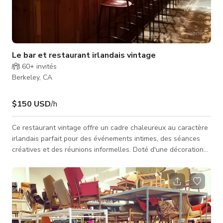
Le bar et restaurant irlandais vintage
60+
invités
Berkeley, CA
$150 USD
/h
Ce restaurant vintage offre un cadre chaleureux au caractère
irlandais parfait pour des événements intimes, des séances
créatives et des réunions informelles. Doté d'une décoration
vintage, d'un éclairage d'ambiance, d'un bar complet et d'un
charme éclectique, ce lieu de style pub allie une atmosphère
cosy à une touche industrielle. Que vous planifiez une réunion
détendue ou une production stylisée, l'esthétique unique et la
disposition fonctionnelle offrent un décor accueillan