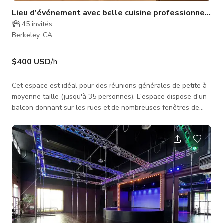
Lieu d'événement avec belle cuisine professionnelle
45
invités
Berkeley, CA
$400 USD
/h
Cet espace est idéal pour des réunions générales de petite à
moyenne taille (jusqu'à 35 personnes). L'espace dispose d'un
balcon donnant sur les rues et de nombreuses fenêtres de
toit — excellente lumière et circulation d'air. Également
partagé entre cuisine et espace de réunion/dîner, vous pouvez
cuisiner vous-mêmes ou engager l'un de nos chefs
professionnels. Inclus dans le tarif • Utilisation complète de
tout l'équipement Kitchen on Fire (tables de préparation,
casseroles