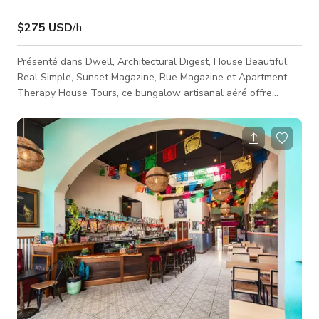
$275 USD
/h
Présenté dans Dwell, Architectural Digest, House Beautiful,
Real Simple, Sunset Magazine, Rue Magazine et Apartment
Therapy House Tours, ce bungalow artisanal aéré offre
confort et style dans l'un des quartiers les plus prisés et
centralement situés de Berkeley. La maison a été utilisée pour
des tournages vidéo et photo pour Apple, Chevy, Molekule Air,
Parents Magazine, et bien d'autres. Le plan ouvert mène à une
salle à manger lumineuse et élégante ainsi qu'à une cuisine.
La m