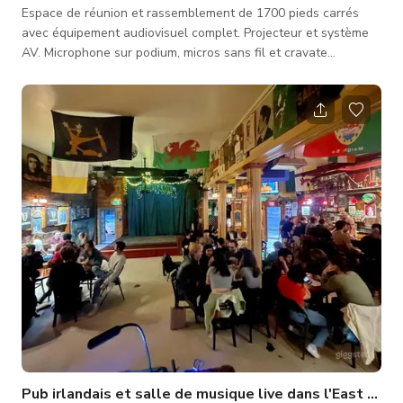
Espace de réunion et rassemblement de 1700 pieds carrés
avec équipement audiovisuel complet. Projecteur et système
AV. Microphone sur podium, micros sans fil et cravate
disponibles. Alcôve avec grande table de service pour
collations et boissons. Situé au sous-sol d'un bâtiment de 35
000 pieds carrés au cœur du centre-ville de Berkeley.
Pub irlandais et salle de musique live dans l'East Bay (