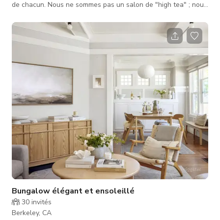
de chacun. Nous ne sommes pas un salon de "high tea" ; nous
nous concentrons sur la préparation des thés selon les
méthodes d'origine à travers l'Asie, en utilisant la vaisselle à
thé propre à chaque région. L'espace dispose de hauts
plafonds, de zones privées et est rempli de plantes
heureuses. Nous avons une petite salle de thé japonaise ainsi
qu'une salle de thé iso
Bungalow élégant et ensoleillé
30
invités
Berkeley, CA