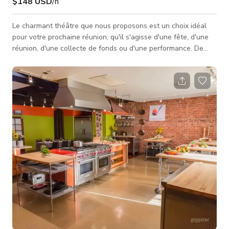
$148 USD
/h
Le charmant théâtre que nous proposons est un choix idéal
pour votre prochaine réunion, qu'il s'agisse d'une fête, d'une
réunion, d'une collecte de fonds ou d'une performance. De
plus, notre emplacement est extrêmement pratique, situé à
seulement trois pâtés de maisons de la station BART, et le
stationnement dans la rue est généralement facile. Les
horodateurs s'arrêtent à 18h et sont gratuits le dimanche.
Notre lieu est entièrement équipé pour assurer le succès de
votre év�