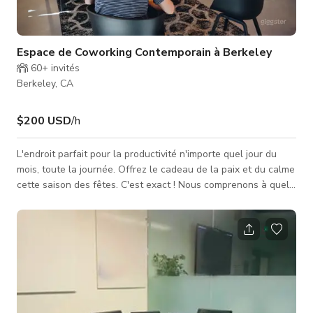
Espace de Coworking Contemporain à Berkeley
60+
invités
Berkeley, CA
$200 USD
/h
L'endroit parfait pour la productivité n'importe quel jour du
mois, toute la journée. Offrez le cadeau de la paix et du calme
cette saison des fêtes. C'est exact ! Nous comprenons à quel
point il peut être difficile de travailler à domicile avec de
nouveaux collègues inattendus (humains, enfants, animaux,
etc.), des bruits forts et des distractions inévitables. Offrez
une journée, une semaine ou un mois de productivité dans
notre espace de coworking sûr contre la COVID, sans distracti