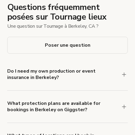
Questions fréquemment
posées sur Tournage lieux
Une question sur Tournage à Berkeley, CA ?
Poser une question
Do I need my own production or event
insurance in Berkeley?
Yes. All renters are required to carry
Comprehensive Liability and Property Damage
insurance with liability coverage of no less than
What protection plans are available for
bookings in Berkeley on Giggster?
$1,000,000.
Giggster offers Damage Protection coverage that
you can add to a booking at checkout.
Learn more
about Giggster's Damage Protection coverage.