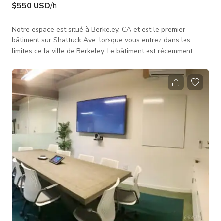
$550 USD
/h
Notre espace est situé à Berkeley, CA et est le premier
bâtiment sur Shattuck Ave. lorsque vous entrez dans les
limites de la ville de Berkeley. Le bâtiment est récemment
rénové avec une ambiance design industriel et est un
excellent espace pour accueillir votre prochain événement,
mariage, fête, formation, conférence et plus encore. L'espace
comprend un grand auditorium avec wifi haut débit, plus de
200 places assises, une grande scène. Il y a une cuisine
fonctionnelle (avec cuisi