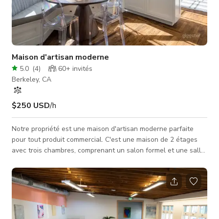
Maison d'artisan moderne
5.0
(
4
)
60+
invités
Berkeley, CA
$250 USD
/h
Notre propriété est une maison d'artisan moderne parfaite
pour tout produit commercial. C'est une maison de 2 étages
avec trois chambres, comprenant un salon formel et une salle
à manger, un coin petit-déjeuner et un petit bureau. Le jardin
arrière est un grand espace ouvert avec une grande terrasse
et un barbecue intégré. Également inclus un portique à
balançoires et une aire de jeux pour enfants ainsi qu'un
potager.