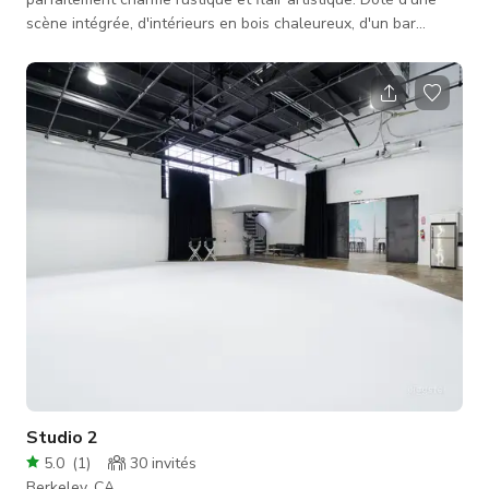
scène intégrée, d'intérieurs en bois chaleureux, d'un bar
entièrement fonctionnel et d'un éclairage d'ambiance, il est
idéal pour les performances en direct, les tournages, les
réunions créatives et les rassemblements intimes. Que vous
planifiez une répétition de groupe, une production vidéo ou un
événement unique, cet espace dynamique offre un cadre
confo
Studio 2
5.0
(
1
)
30
invités
Berkeley, CA