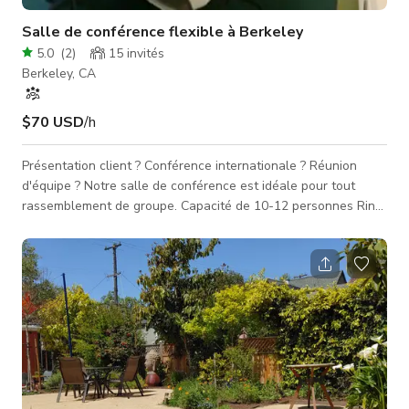
Salle de conférence flexible à Berkeley
5.0
(
2
)
15
invités
Berkeley, CA
$70 USD
/h
Présentation client ? Conférence internationale ? Réunion
d'équipe ? Notre salle de conférence est idéale pour tout
rassemblement de groupe. Capacité de 10-12 personnes Ring
Central - Technologie de vidéoconférence VOIP Tableau
blanc 95 $ de l'heure pour les réservations hors heures
ouvrables (tout ce qui n'est pas de 9h à 17h du lundi au
vendredi)