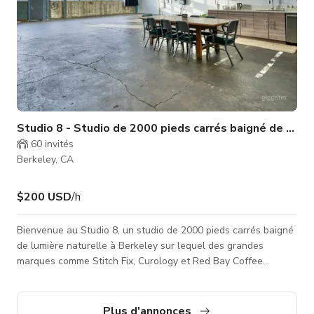
Studio 8 - Studio de 2000 pieds carrés baigné de lumi
60
invités
Berkeley, CA
$200 USD
/h
Bienvenue au Studio 8, un studio de 2000 pieds carrés baigné
de lumière naturelle à Berkeley sur lequel des grandes
marques comme Stitch Fix, Curology et Red Bay Coffee
comptent pour leurs productions photo et vidéo. Que vous
réalisiez de la photographie produit, du contenu lifestyle, des
castings ou des vidéos courtes, cet espace allie beauté,
Plus d'annonces