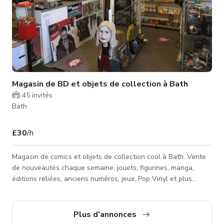
Magasin de BD et objets de collection à Bath
45
invités
Bath
£30
/h
Magasin de comics et objets de collection cool à Bath. Vente
de nouveautés chaque semaine, jouets, figurines, manga,
éditions reliées, anciens numéros, jeux, Pop Vinyl et plus
encore. Veuillez contacter l'hôte pour un tarif personnalisé -
peut varier selon l'heure de pointe ou creuse de la journée, le
jour de la semaine, la saison ou le type d'événement.
Plus d'annonces