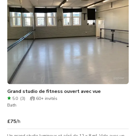
de partenariats civils, réunions, sorties professionnelles,
anniversaires, hospitalité d'entreprise & événements de
divertissem
Grand studio de fitness ouvert avec vue
5.0
(
3
)
60+
invités
Bath
£75
/h
Un grand studio lumineux et aéré de 12 x 8 m². Vide avec un