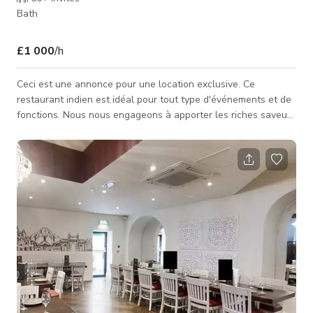
Bath
£1 000
/h
Ceci est une annonce pour une location exclusive. Ce
restaurant indien est idéal pour tout type d'événements et de
fonctions. Nous nous engageons à apporter les riches saveurs
et la culture vibrante de l'Inde au cœur de la ville. Avec un
menu proposant des plats authentiques, préparés avec les
ingrédients les plus frais, nos chefs experts sont prêts à créer
une expérience culinaire vraiment inoubliable. Que vous ayez
envie d'un en-cas léger ou d'un repas complet, notre menu
aura q