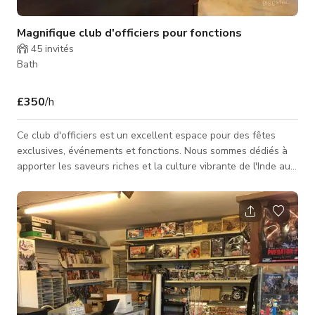
Magnifique club d'officiers pour fonctions
45
invités
Bath
£350
/h
Ce club d'officiers est un excellent espace pour des fêtes
exclusives, événements et fonctions. Nous sommes dédiés à
apporter les saveurs riches et la culture vibrante de l'Inde au
cœur de la ville. Avec un menu proposant des plats
authentiques, préparés avec les ingrédients les plus frais, nos
chefs experts sont prêts à créer une expérience culinaire
vraiment inoubliable. Que vous ayez envie d'un en-cas léger
ou d'un repas complet, notre menu offre quelque chose pour
tous. Prép