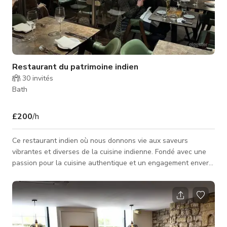
Restaurant du patrimoine indien
30
invités
Bath
£200
/h
Ce restaurant indien où nous donnons vie aux saveurs
vibrantes et diverses de la cuisine indienne. Fondé avec une
passion pour la cuisine authentique et un engagement envers
la qualité. Notre parcours a commencé avec une idée simple :
partager le riche patrimoine culinaire de l'Inde avec le monde.
Nos chefs, avec leur connaissance approfondie et leur amour
pour la cuisine indienne, préparent méticuleusement chaque
plat en utilisant les ingrédients les plus frais et les épices