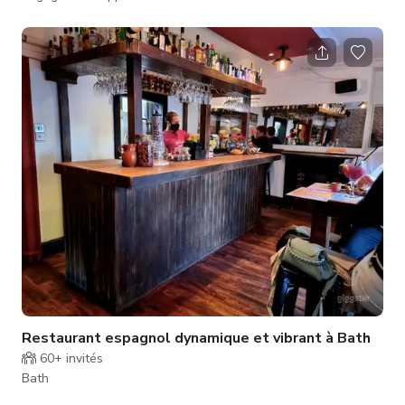
de l'Inde au cœur de la ville. Avec un menu proposant des
plats authentiques, préparés avec les ingrédients les plus
frais, nos chefs experts sont prêts à créer une expérience
culinaire vraiment inoubliable. Que vous ayez envie d'une
collation légère ou d'un repas complet, notre menu aura
quelque chose pour
Restaurant espagnol dynamique et vibrant à Bath
60+
invités
Bath