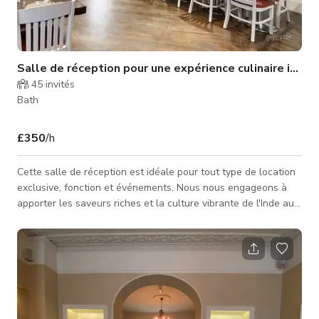
Salle de réception pour une expérience culinaire inoub
45
invités
Bath
£350
/h
Cette salle de réception est idéale pour tout type de location
exclusive, fonction et événements. Nous nous engageons à
apporter les saveurs riches et la culture vibrante de l'Inde au
cœur de la ville. Avec un menu proposant des plats
authentiques, préparés avec les ingrédients les plus frais, nos
chefs experts sont prêts à créer une expérience culinaire
vraiment inoubliable. Que vous ayez envie d'une collation
légère ou d'un repas, notre menu aura quelque chose pour
tout le mond