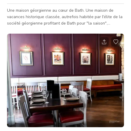
Une maison géorgienne au cœur de Bath. Une maison de
vacances historique classée, autrefois habitée par l'élite de la
société géorgienne profitant de Bath pour "la saison",
aujourd'hui un refuge idéal pour les familles et amis, réunions
et célébrations, le tout au cœur de cette ville historique dans
une belle maison de quatre chambres avec beaucoup
d'espace pour recevoir de grands groupes. Située dans l'une
des seules rues pavées d'origine avec l'avantage
supplémentaire d'être