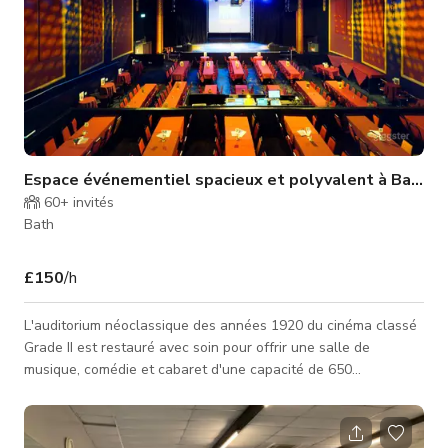
Espace événementiel spacieux et polyvalent à Bath
60+
invités
Bath
£150
/h
L'auditorium néoclassique des années 1920 du cinéma classé
Grade II est restauré avec soin pour offrir une salle de
musique, comédie et cabaret d'une capacité de 650
personnes. Ce lieu est idéal pour tout type d'événements et
célébrations. Les espaces polyvalents sont parfaits pour tout
événement, des fêtes d'anniversaire, mariages et célébrations