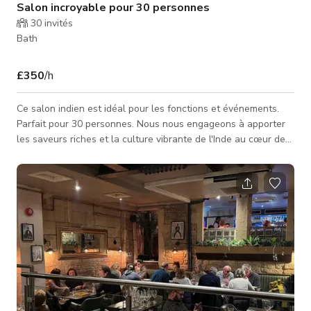
Salon incroyable pour 30 personnes
30
invités
Bath
£350
/h
Ce salon indien est idéal pour les fonctions et événements.
Parfait pour 30 personnes. Nous nous engageons à apporter
les saveurs riches et la culture vibrante de l'Inde au cœur de
la ville. Avec un menu proposant des plats authentiques,
préparés avec les ingrédients les plus frais, nos chefs experts
sont prêts à créer une expérience culinaire vraiment
inoubliable. Que vous ayez envie d'une collation légère ou
d'un repas complet, notre menu offre quelque chose pour tout
le monde.