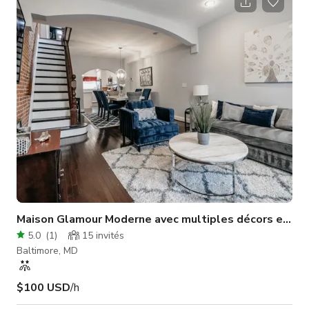
disposition peut facilement être personnalisée pour s'adapter
à une variété de styles d'événements. Capacité jusqu'à 65
personnes.
Maison Glamour Moderne avec multiples décors et lum
5.0
(
1
)
15
invités
Baltimore, MD
$100 USD
/h