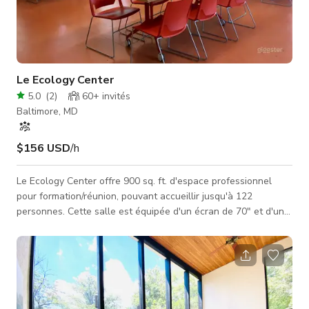
Le Ecology Center
5.0
(
2
)
60+
invités
Baltimore, MD
$156 USD
/h
Le Ecology Center offre 900 sq. ft. d'espace professionnel
pour formation/réunion, pouvant accueillir jusqu'à 122
personnes. Cette salle est équipée d'un écran de 70" et d'un
tableau blanc de présentation. Cet espace dispose d'un mur
de fenêtres, de portes vitrées s'ouvrant sur le toit végétalisé
du bâtiment, et d'une disposition flexible des sièges.