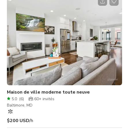
ensoleillées et des soirées claires avec un éclairage standard
sur le toit. Cet espace est adjacent au Centre d'écologie qui
est également disponible à la location.
Maison de ville moderne toute neuve
5.0
(
6
)
60+
invités
Baltimore, MD
$200 USD
/h