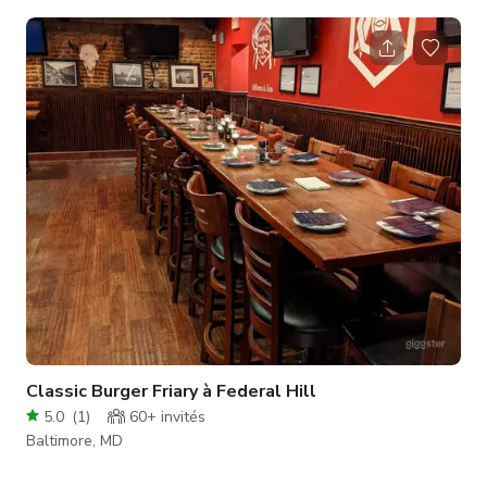
journée.
Classic Burger Friary à Federal Hill
5.0
(
1
)
60+
invités
Baltimore, MD