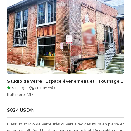
Studio de verre | Espace événementiel | Tournage | Ré
5.0
(
3
)
60+
invités
Baltimore, MD
$824 USD
/h
C'est un studio de verre très ouvert avec des murs en pierre et
en brique. Plafond haut, rustique et industriel. Disponible pour