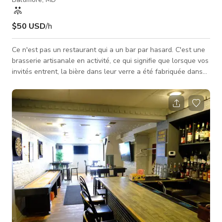
$50 USD
/h
Ce n'est pas un restaurant qui a un bar par hasard. C'est une
brasserie artisanale en activité, ce qui signifie que lorsque vos
invités entrent, la bière dans leur verre a été fabriquée dans
le bâtiment où ils se trouvent. Mystique Barrel Brewing and
Lager House occupe un ancien théâtre magnifiquement
restauré à Pigtown, Baltimore. L'espace a de hauts plafonds,
du bois récupéré chaleureux partout, un caractère industriel,
et une ambiance qui donne envie aux gens d