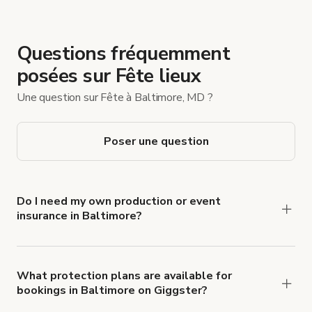
Questions fréquemment
posées sur Fête lieux
Une question sur Fête à Baltimore, MD ?
Poser une question
Do I need my own production or event
insurance in Baltimore?
Yes. All renters are required to carry
Comprehensive Liability and Property Damage
insurance with liability coverage of no less than
What protection plans are available for
bookings in Baltimore on Giggster?
$1,000,000.
Giggster offers Damage Protection coverage that