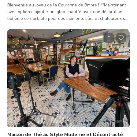
Bienvenue au Joyau de la Couronne de Bmore ! **Maintenant
avec option d'ajouter un igloo chauffé avec une décoration
bohème confortable pour des moments sûrs et chaleureux sur
la terrasse du toit pendant les mois froids.** Cette maison en
rangée moderne, glamour, lumineuse et spacieuse 4/3 est au
cœur de Patterson Park. Récemment entièrement rénovée tout
en conservant des éléments historiques, elle a été utilisée
pour des séances photo, des dîners et autres célébrations,
mais
Maison de Thé au Style Moderne et Décontracté