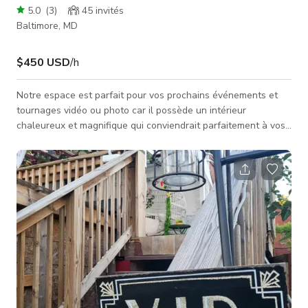
5.0
(
3
)
45
invités
Baltimore, MD
$450 USD
/h
Notre espace est parfait pour vos prochains événements et
tournages vidéo ou photo car il possède un intérieur
chaleureux et magnifique qui conviendrait parfaitement à vos
projets pour des publicités télévisées, des clips musicaux, du
contenu pour les réseaux sociaux, et bien plus encore.
Renseignez-vous toujours auprès de l'hôte sur la disponibilité
de l'espace. Le tarif indiqué est un tarif de base et peut
changer selon plusieurs facteurs. Renseignez-vous toujours
auprès de l'h