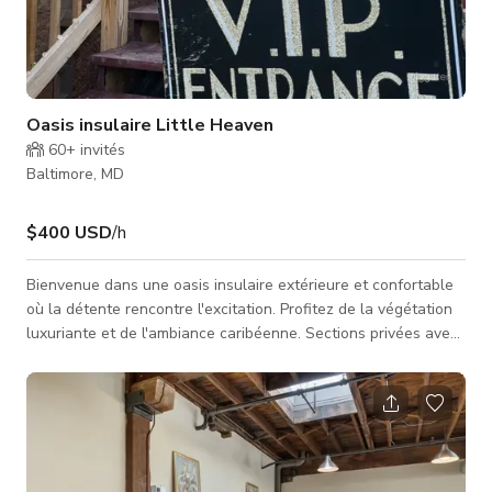
Oasis insulaire Little Heaven
60+
invités
Baltimore, MD
$400 USD
/h
Bienvenue dans une oasis insulaire extérieure et confortable
où la détente rencontre l'excitation. Profitez de la végétation
luxuriante et de l'ambiance caribéenne. Sections privées avec
parasols et chaises longues disponibles sur demande.
Régalez-vous avec de délicieuses gourmandises à notre bar
extérieur, regardez les matchs sur nos téléviseurs extérieurs,
tout en vous relaxant dans notre pavillon VIP avec bar privé,
sièges confortables et une ambiance qui vous fait sentir comm