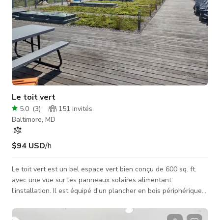
Le toit vert
5.0
(
3
)
151
invités
Baltimore, MD
$94 USD
/h
Le toit vert est un bel espace vert bien conçu de 600 sq. ft.
avec une vue sur les panneaux solaires alimentant
l'installation. Il est équipé d'un plancher en bois périphérique
et de chemins en pierre à travers le jardin sur le toit. C'est un
excellent espace pour les événements lors des journées