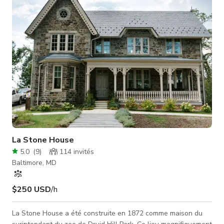
de la demeure. Les deux pièces principales sont séparées par
La Stone House
5.0
(
9
)
114
invités
Baltimore, MD
$250 USD
/h
La Stone House a été construite en 1872 comme maison du