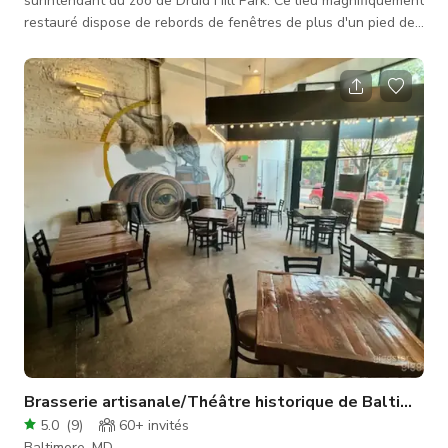
surintendant du zoo de Druid Hill Park. Ce lieu magnifiquement
restauré dispose de rebords de fenêtres de plus d'un pied de
profondeur dans une pièce principale de 800 pieds carrés sur
deux étages avec une pièce annexe en baie vitrée de 336
pieds carrés, une cuisine de restauration et une alcôve de
repos avec deux demi-salles de bain. Les équipements offerts
avec le lieu sont : - Écran média avec connexion ordinateur
portable
Brasserie artisanale/Théâtre historique de Baltimore/
5.0
(
9
)
60+
invités
Baltimore, MD