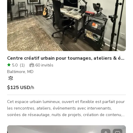
Centre créatif urbain pour tournages, ateliers & évén
5.0
(
1
)
60
invités
Baltimore, MD
$125 USD
/h
Cet espace urbain lumineux, ouvert et flexible est parfait pour
les rencontres, ateliers, événements avec intervenants,
soirées de réseautage, nuits de projets, création de contenu,
séances photo/vidéo et petits rassemblements sociaux. Conçu
avec la communauté et la collaboration à l'esprit, la