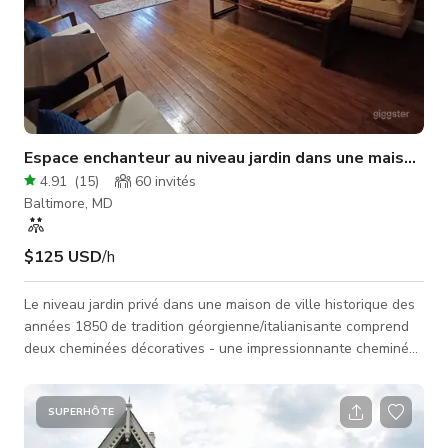
Espace enchanteur au niveau jardin dans une maison de 
4.91
(
15
)
60
invités
Baltimore, MD
$125 USD
/h
Le niveau jardin privé dans une maison de ville historique des
années 1850 de tradition géorgienne/italianisante comprend
deux cheminées décoratives - une impressionnante cheminée
en marbre blanc dans la salle de réception et une cheminée
traditionnelle en brique dans la salle à manger/bibliothèque.
Les panneaux de fenêtres d'origine et les planchers en bois
SUPERHÔTE
dur à travers la maison offrent un aperçu du passé grandiose