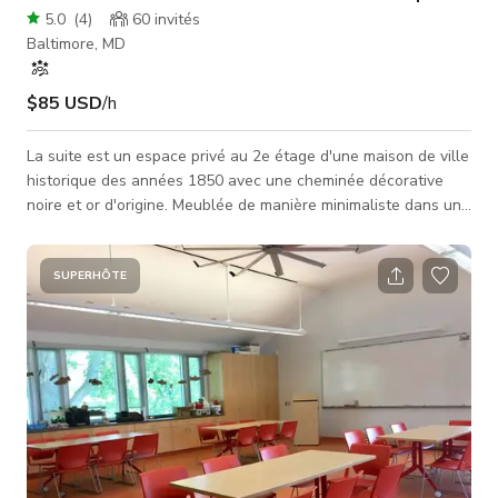
5.0
(
4
)
60
invités
Baltimore, MD
$85 USD
/h
La suite est un espace privé au 2e étage d'une maison de ville
historique des années 1850 avec une cheminée décorative
noire et or d'origine. Meublée de manière minimaliste dans un
style moderne du milieu du siècle avec une décoration vintage
mondiale, cet espace offre des usages flexibles. Faisant
également office d'Airbnb ; le lit king-size se démonte
SUPERHÔTE
facilement pour accueillir votre événement. Les hauts
plafonds de 12 pieds sont parfaits pour votre prochaine
exposition, séance p