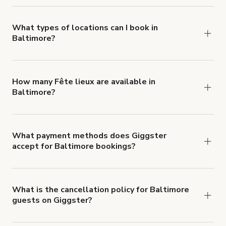
you can add to a booking at checkout.
Learn more
about Giggster's Damage Protection coverage.
What types of locations can I book in
Baltimore?
You can choose from 42 types! Just search for
locations in Baltimore at
giggster.com
, then click
'Filters' to look for something specific.
How many Fête lieux are available in
Baltimore?
Right now, there are 93 Fête lieux available in
Baltimore.
What payment methods does Giggster
accept for Baltimore bookings?
You can pay for your booking with a credit card, or
with ACH or wire transfer for bookings over $4k.
What is the cancellation policy for Baltimore
guests on Giggster?
Refund options vary, based on when the booking