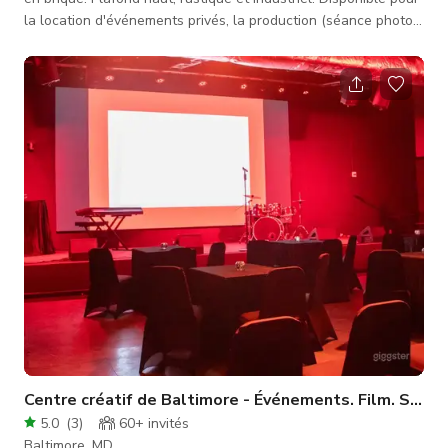
la location d'événements privés, la production (séance photo
ou tournage), les réunions d'entreprise, et plus encore.
Location minimum de 4 heures. CAPACITÉS DE L'ESPACE : -
Dîner assis complet : Jusqu'à 75 invités assis en même temps.
-Réception buffet style cocktail : Peut accueillir jusqu'à 90
invités, tables et chaises pour environ la moitié. -Récep
Centre créatif de Baltimore - Événements. Film. Son.
5.0
(
3
)
60+
invités
Baltimore, MD