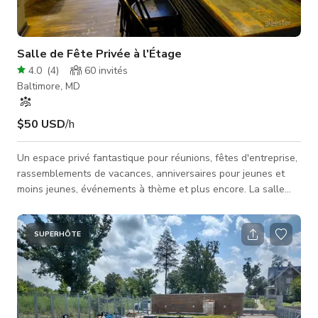
Salle de Fête Privée à l'Étage
4.0
(
4
)
60
invités
Baltimore, MD
$50 USD
/h
Un espace privé fantastique pour réunions, fêtes d'entreprise,
rassemblements de vacances, anniversaires pour jeunes et
moins jeunes, événements à thème et plus encore. La salle
comprend un bar privé, une salle de bain, un shuffleboard, des
fléchettes et un jeu de cornhole. Il y a des tables hautes qui
peuvent être déplacées pour un format adapté à votre
SUPERHÔTE
événement. Si vous prévoyez de proposer de la nourriture,
nous avons un menu traiteur pour buffet et un grand menu
régulier p