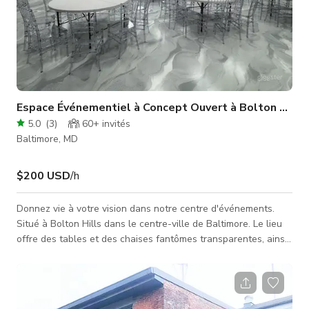
Espace Événementiel à Concept Ouvert à Bolton Hills
5.0
(
3
)
60+
invités
Baltimore, MD
$200 USD
/h
Donnez vie à votre vision dans notre centre d'événements.
Situé à Bolton Hills dans le centre-ville de Baltimore. Le lieu
offre des tables et des chaises fantômes transparentes, ainsi
que des commodités supplémentaires telles qu'une cuisine,
des haut-parleurs surround Bluetooth, wifi, bar mobile et un
magnifique patio et couloir pouvant être utilisés de diverses
manières ! Nous proposons également plusieurs forfaits.