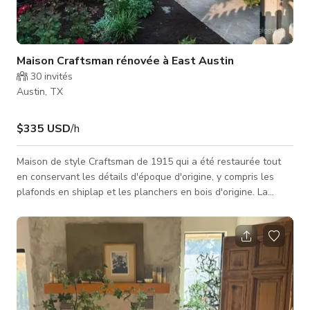
Maison Craftsman rénovée à East Austin
30
invités
Austin, TX
$335 USD
/h
Maison de style Craftsman de 1915 qui a été restaurée tout
en conservant les détails d'époque d'origine, y compris les
plafonds en shiplap et les planchers en bois d'origine. La
grande cuisine ouverte dispose de plans de travail en bloc de
boucher et de la cuisinière/poêle sur l'îlot. L'arrière-cour peut
être utilisée pour le stationnement et possède une belle
terrasse, et toutes les salles de bains ont été magnifiquement
rénovées.