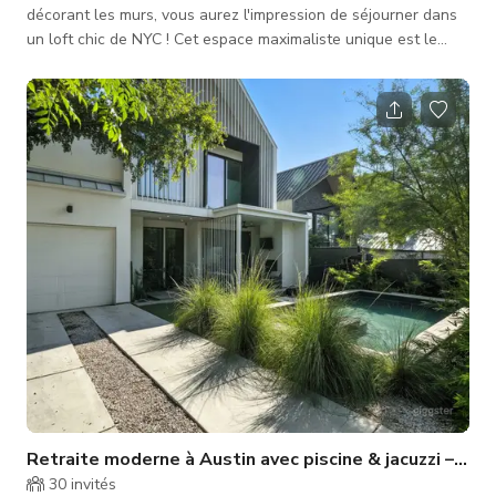
décorant les murs, vous aurez l'impression de séjourner dans
un loft chic de NYC ! Cet espace maximaliste unique est le
rêve d'un artiste ! Située dans un quartier résidentiel calme,
cette maison luxueuse coche toutes les cases : ✓ Espace
unique, coloré et amusant qui conserve une ambiance
chaleureuse ✓ Parfaitement adapté pour les photos, films &
médias sociaux ✓ Spacieux et calme ✓ À quelques minutes
de l'aéroport Austin
Retraite moderne à Austin avec piscine & jacuzzi – 12
30
invités