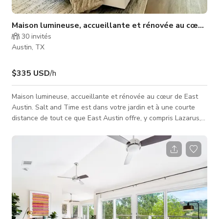
Maison lumineuse, accueillante et rénovée au cœur de
30
invités
Austin, TX
$335 USD
/h
Maison lumineuse, accueillante et rénovée au cœur de East
Austin. Salt and Time est dans votre jardin et à une courte
distance de tout ce que East Austin offre, y compris Lazarus,
Whisler's. 3 grandes chambres et 2 salles de bain, une grande
terrasse et un jardin avant. Cette charmante maison reculée
offre la commodité d'être à deux pas de toute la vie nocturne
et le calme d'une rue de quartier.