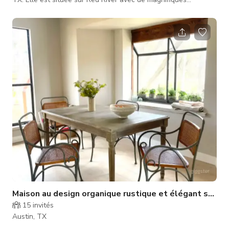
bambous poussant le long des bords de chaque côté de la
maison. Le jardin arrière est entièrement entouré de bambous
et d'arbres. Les arbres sont toujours remplis de geais bleus,
colibris, pigeons et rouges-gorges. L'intérieur de la maison est
en partie décoré pour les invités Airbnb et l'autre moitié est
Maison au design organique rustique et élégant style
15
invités
Austin, TX