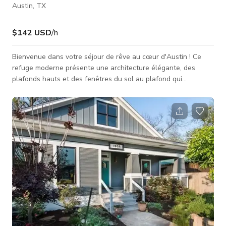
Austin, TX
$142 USD
/h
Bienvenue dans votre séjour de rêve au cœur d'Austin ! Ce
refuge moderne présente une architecture élégante, des
plafonds hauts et des fenêtres du sol au plafond qui
remplissent chaque pièce de lumière naturelle. Détendez-vous
à l'extérieur avec une piscine étincelante et un jacuzzi privé,
ou relaxez-vous dans l'allée sécurisée et le jardin clôturé. Que
vous planifiez une retraite cosy, une fête de célibataire ou une
escapade en groupe, cette maison offre le parfait mélang