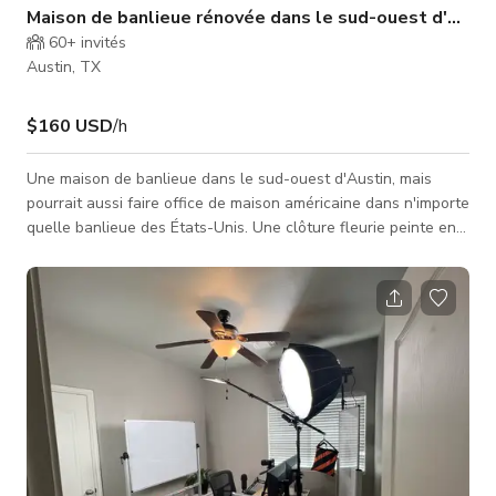
Maison de banlieue rénovée dans le sud-ouest d'Austi
60+
invités
Austin, TX
$160 USD
/h
Une maison de banlieue dans le sud-ouest d'Austin, mais
pourrait aussi faire office de maison américaine dans n'importe
quelle banlieue des États-Unis. Une clôture fleurie peinte en
couleurs vives dans le jardin arrière apporte de la vie au grand
jardin avec un trampoline. La cuisine moderne rénovée est
ouverte sur le rez-de-chaussée et a été utilisée dans de
nombreux tournages. 4 chambres, 3 salles de bains
complètes, dont 2 chambres d'enfants et un bureau à
domicile. Cheminée