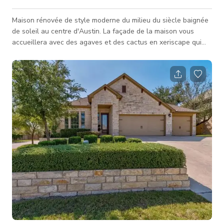
Maison rénovée de style moderne du milieu du siècle baignée
de soleil au centre d'Austin. La façade de la maison vous
accueillera avec des agaves et des cactus en xeriscape qui
poussent parmi des roches rouges vibrantes. En entrant dans
la maison, la façade traditionnelle s'ouvre sur un espace
moderne et lumineux - équipé de portes vitrées coulissantes
tout autour et d'une cuisine de chef moderne. Le studio à
l'arrière ravit avec ses hauts plafonds en poutres de bois. *
Note : nous