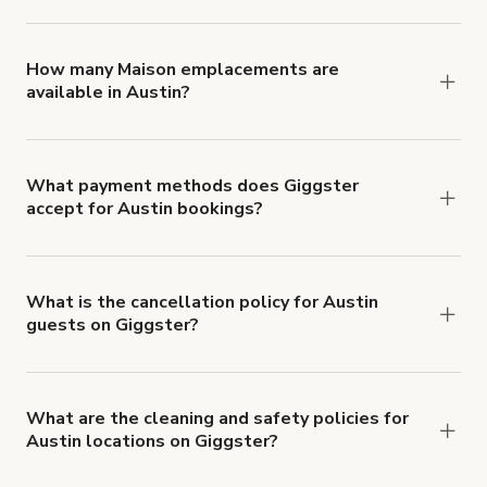
You can choose from 42 types! Just search for
locations in Austin at
giggster.com
, then click
'Filters' to look for something specific.
How many Maison emplacements are
available in Austin?
Right now, there are 72 Maison emplacements
available in Austin.
What payment methods does Giggster
accept for Austin bookings?
You can pay for your booking with a credit card, or
with ACH or wire transfer for bookings over $4k.
What is the cancellation policy for Austin
guests on Giggster?
Refund options vary, based on when the booking
is canceled.
Learn more about Giggster's
cancellation and refund policy
.
What are the cleaning and safety policies for
Austin locations on Giggster?
Now more than ever, your health and safety is our