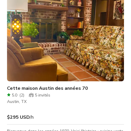
possède des fenêtres du sol au plafond permettant une
abondance de lumière naturelle. Le niveau principal offre une
cuisine ouverte, une s
Cette maison Austin des années 70
5.0
(
2
)
5
invités
Austin, TX
$295 USD
/h