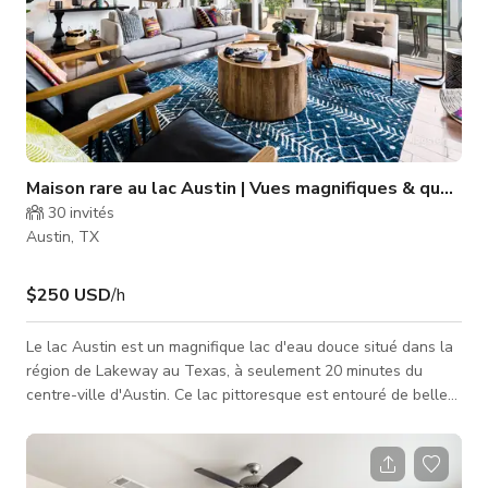
Maison rare au lac Austin | Vues magnifiques & quai po
30
invités
Austin, TX
$250 USD
/h
Le lac Austin est un magnifique lac d'eau douce situé dans la
région de Lakeway au Texas, à seulement 20 minutes du
centre-ville d'Austin. Ce lac pittoresque est entouré de belles
collines et d'un paysage naturel époustouflant, ce qui en fait
une destination populaire tant pour les habitants que pour les
touristes. Le lac mesure environ 22 miles de long et offre une