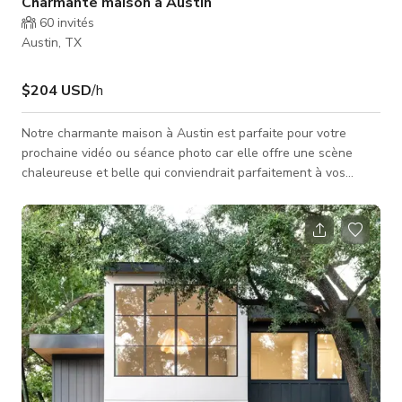
Charmante maison à Austin
60
invités
Austin, TX
$204 USD
/h
Notre charmante maison à Austin est parfaite pour votre
prochaine vidéo ou séance photo car elle offre une scène
chaleureuse et belle qui conviendrait parfaitement à vos
projets pour des publicités télévisées, clips musicaux,
contenus pour les réseaux sociaux, et bien plus encore.
Veuillez toujours vérifier la disponibilité de l'espace auprès de
l'hôte. *Veuillez noter que des frais de nettoyage s'appliquent,
veuillez nous contacter pour plus de détails.