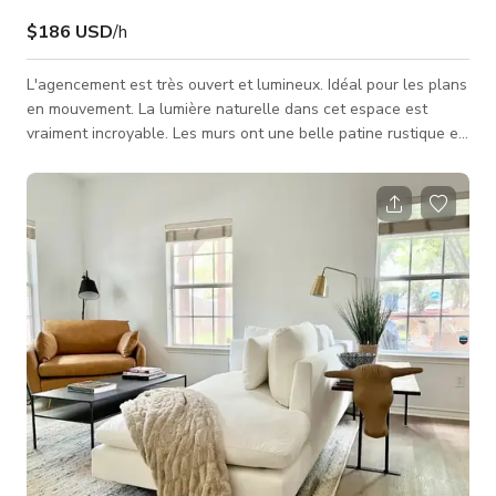
$186 USD
/h
L'agencement est très ouvert et lumineux. Idéal pour les plans
en mouvement. La lumière naturelle dans cet espace est
vraiment incroyable. Les murs ont une belle patine rustique en
calcaire rappelant les murs de France et d'Italie. Ils offrent de
magnifiques arrière-plans doux. La décoration est très subtile
avec des touches antiques primitives partout tout en
mélangeant harmonieusement les vibrations modernes du
milieu du siècle de l'architecture. J'étais photographe éditoriale
et j'a