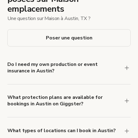
emplacements
Une question sur Maison à Austin, TX ?
Poser une question
Do I need my own production or event
insurance in Austin?
Yes. All renters are required to carry
Comprehensive Liability and Property Damage
insurance with liability coverage of no less than
What protection plans are available for
bookings in Austin on Giggster?
$1,000,000.
Giggster offers Damage Protection coverage that
you can add to a booking at checkout.
Learn more
about Giggster's Damage Protection coverage.
What types of locations can I book in Austin?