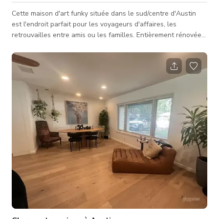
Cette maison d'art funky située dans le sud/centre d'Austin
est l'endroit parfait pour les voyageurs d'affaires, les
retrouvailles entre amis ou les familles. Entièrement rénovée
avec des détails de designer haut de gamme, murs couverts
de magnifiques œuvres d'art. À quelques minutes des
meilleurs restaurants et bars ou détendez-vous dans le jardin
sur la terrasse ou dans le jacuzzi ! La maison dispose de 3
chambres, 2 salles de bains et peut accueillir jusqu'à 7
personnes. Avec beauco