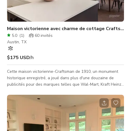
Maison victorienne avec charme de cottage Craftsman
5.0
(
1
)
60
invités
Austin, TX
$175 USD
/h
Cette maison victorienne-Craftsman de 1910, un monument
historique enregistré, a joué dans plus d'une douzaine de
publicités pour des marques telles que Wal-Mart, Kraft Heinz,
ESPN, Community Coffee, des compagnies de services publics,
des organisations à but non lucratif, et bien d'autres. Les
réalisateurs ont fait balancer les acteurs sur la spacieuse
véranda avant, se détendre dans le salon confortable, lire
dans le bureau bordé de livres, se réveiller dans la chambre
baignée de sol