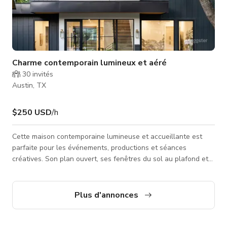
Charme contemporain lumineux et aéré
30
invités
Austin, TX
$250 USD
/h
Cette maison contemporaine lumineuse et accueillante est
parfaite pour les événements, productions et séances
créatives. Son plan ouvert, ses fenêtres du sol au plafond et
sa lumière naturelle abondante créent une atmosphère belle
et aérée. Chaque coin est soigneusement décoré avec des
œuvres d'art charmantes et des finitions décoratives, offrant
Plus d'annonces
beaucoup de caractère pour votre projet. Le grand jardin
arrière comprend une piscine étincelante et un espace de vie
extérieur, id�