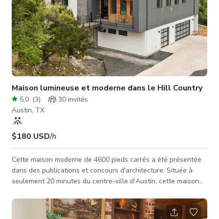
Maison lumineuse et moderne dans le Hill Country
5.0
(
3
)
30
invités
Austin, TX
$180 USD
/h
Cette maison moderne de 4600 pieds carrés a été présentée
dans des publications et concours d'architecture. Située à
seulement 20 minutes du centre-ville d'Austin, cette maison
est implantée sur plus d'un acre et demi de terrain. Il y a
plusieurs terrasses et balcons aux premier et deuxième
étages avec vue sur la vallée. La plupart de la maison