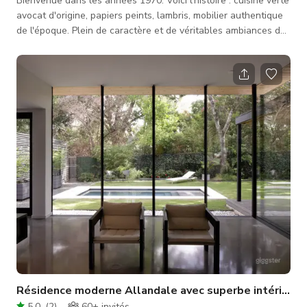
Bienvenue dans les années 1970. Voici l'histoire : cuisine verte
avocat d'origine, papiers peints, lambris, mobilier authentique
de l'époque. Plein de caractère et de véritables ambiances des
années 70, cette capsule temporelle est un excellent lieu
pour tournages et séances photo. Prêt à compléter votre
histoire et ambiance des années 70 : un appartement groovy ?
La pièce avant avec sols en terrazzo, papier peint métallisé,
canapé suggestif et rideaux audacieux. Chaleureux, confor
Résidence moderne Allandale avec superbe intérieur/e
5.0
(
2
)
60+
invités