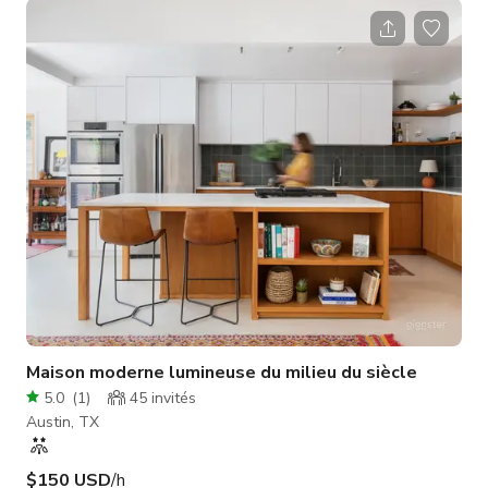
dans toute la maison ainsi que des plafonds de 11' pour
maximiser la lumière naturelle.
Maison moderne lumineuse du milieu du siècle
5.0
(
1
)
45
invités
Austin, TX
$150 USD
/h