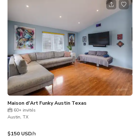
incroyablement bien les tons de peau dans cet espace.
Rappelant l'ancienne Europe, les murs ont une finition mate
douce, plâtrée à la main, qui offre une texture délicate
derrière le sujet et ref
Maison d'Art Funky Austin Texas
60+
invités
Austin, TX
$150 USD
/h