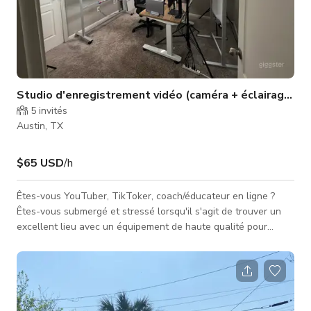
Studio d'enregistrement vidéo (caméra + éclairage incl
5
invités
Austin, TX
$65 USD
/h
Êtes-vous YouTuber, TikToker, coach/éducateur en ligne ?
Êtes-vous submergé et stressé lorsqu'il s'agit de trouver un
excellent lieu avec un équipement de haute qualité pour
enregistrer vos vidéos ? Imaginez ce que cela ferait d'avoir un
espace où vous pouvez entrer, filmer et terminer la création
de contenu. Plus de temps perdu à chercher le bon endroit,
avec un bon éclairage pour réaliser des vidéos de haute
qualité. Voulez-vous enregistrer vos vidéos pour votre