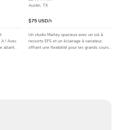
Austin, TX
$75 USD
/h
t
Un studio Marley spacieux avec un sol à
 A ! Avec
ressorts EFS et un éclairage à variateur,
e allant
offrant une flexibilité pour les grands cours,
 bien
répétitions et projets créatifs.
ions de
eliers et
d'espace
é, le Studio
onnement
ement.
fond de 7x8
haque