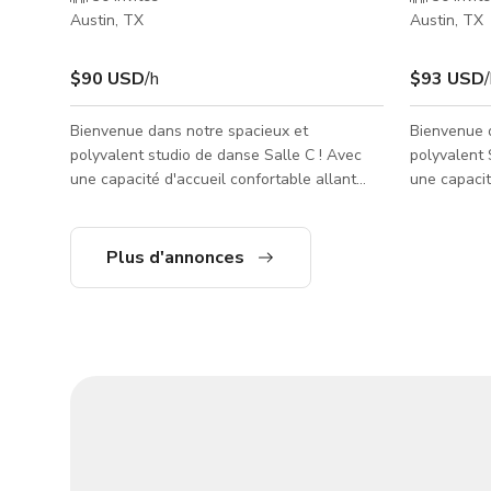
Austin, TX
Austin, TX
$90 USD
/h
$93 USD
Bienvenue dans notre spacieux et
Bienvenue 
polyvalent studio de danse Salle C ! Avec
polyvalent 
une capacité d'accueil confortable allant
une capacit
jusqu'à 20 personnes, cet espace bien
30 personne
équipé est idéal pour les répétitions de
idéal pour 
danse, les cours de fitness, les ateliers et
cours de fit
Plus d'annonces
plus encore. Offrant amplement d'espace
Offrant be
pour le mouvement et la créativité, le studio
mouvement e
de danse Salle C fournit l'environnement
Danse Salle
parfait pour votre prochain événement.
parfait pou
Dispose de miroirs du sol au plafond de 7x8
Dispose de 
pieds, qui longent les murs de chaque
pieds, qui 