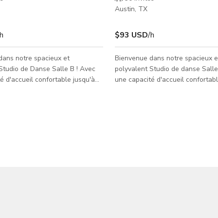
Austin, TX
/h
$93 USD
/h
dans notre spacieux et
Bienvenue dans notre spacieux e
Studio de Danse Salle B ! Avec
polyvalent Studio de danse Salle
é d'accueil confortable jusqu'à
une capacité d'accueil confortabl
s, cet espace bien équipé est
jusqu'à 30 personnes, cet espace
les répétitions de danse, les
équipé est idéal pour les répétit
ness, les ateliers, et plus encore.
danse, les cours de fitness, les at
aucoup d'espace pour le
plus encore. Offrant amplement 
t la créativité, le Studio de
pour le mouvement et la créativit
 B fournit l'environnement
de danse Salle A fournit l'envir
r votre prochain événement.
parfait pour votre prochain évén
miroirs du sol au plafond de 7x8
Dispose de miroirs du sol au pla
longent les murs de chaque salle.
pieds qui longent les murs de c