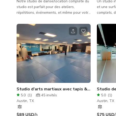
Notre studio de danse/location complète du
Un studio i
studio est parfait pour des ateliers,
et une surf
répétitions, événements, et même pour votre
complets, d
prochaine vidéo ou séance photo car il
vue sur la c
possède un intérieur chaleureux et
petits cours
magnifique qui conviendra parfaitement à
répétitions.
vos projets pour des publicités télévisées,
clips musicaux, contenus pour les réseaux
sociaux, et bien plus encore. Veuillez
toujours vous renseigner auprès de l’hôte
sur la disponibilité de l’espace. Notez que
les tarifs peuvent varier
Studio d'arts martiaux avec tapis & mur miroir
Studio d
5.0
(
1
)
45
invités
5.0
(
1
)
Austin, TX
Austin, TX
$89 USD
/h
$75 USD