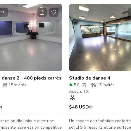
ÔTE
 danse 2 - 400 pieds carrés
Studio de danse 4
15
invités
5.0
(
6
)
15
invités
Austin, TX
/h
$48 USD
/h
est un studio unique avec une
Un espace de répétition confort
musante, sûre et non compétitive
sol EFS à ressorts et une surface