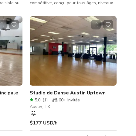
paisible sur
compétitive, conçu pour tous âges, niveaux
ratique en
et styles. Disponible pour : castings, séances
nces de
photo, auditions, répétitions, fêtes
d’anniversaire de danse pour enfants, cours
de danse privés, cours de fitness privés,
événements de danse, tournages et plus
encore ! Équipements : miroirs, sol de danse
Marley, sols amortis, systèmes sonores,
disco, éclairage spécial/boule, barres de
ballet, ventilateurs de plafo
incipale
Studio de Danse Austin Uptown
5.0
(
1
)
60+
invités
Austin, TX
$177 USD
/h