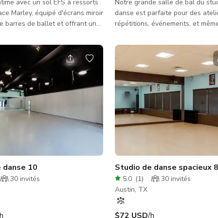
ntime avec un sol EFS à ressorts
Notre grande salle de bal du stu
ace Marley, équipé d'écrans miroir
danse est parfaite pour des ateli
e barres de ballet et offrant une
répétitions, événements, et mêm
einture verte. Idéal pour les
prochaine vidéo ou séance photo 
, les leçons privées et les
possède un intérieur chaleureux 
magnifique qui conviendra parfai
vos projets pour des publicités té
clips musicaux, contenus pour le
sociaux, et bien plus encore. Veui
toujours vérifier la disponibilité 
auprès de l'hôte. Notez que les ta
peuvent varier selon le type de
e danse 10
Studio de danse spacieux 8
30
invités
5.0
(
1
)
30
invités
Austin, TX
/h
$72 USD
/h