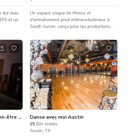
s dur avec
Un espace unique de fitness et
 EFS et un
d'entraînement privé intérieur/extérieur à
South Austin, conçu pour les productions
s,
photo et vidéo, le contenu fitness, les
s.
publicités, les séances d'entraînement, les
ateliers et les petits événements. La
propriété dispose d'une salle de sport privée
entièrement équipée avec un look industriel
distinctif, ainsi qu'une grande zone
d'entraînement extérieure en gazon
synthétique et des espaces extérieurs
supplémentaires offrant plusieurs arri�
-être polyvalent – Parfait pour le yoga, la guérison par 
Danse avec moi Austin
60+
invités
Austin, TX