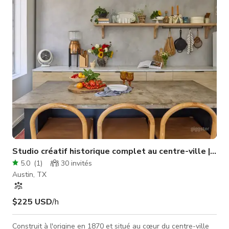
personnes, il y a également deux fauteuils lounge
supplémentaires dans la salle. Veuillez nous informer si vous
avez besoin de
Studio créatif historique complet au centre-ville | 2 é
5.0
(
1
)
30
invités
Austin, TX
$225 USD
/h
Construit à l'origine en 1870 et situé au cœur du centre-ville