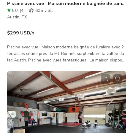
Piscine avec vue ! Maison moderne baignée de lumière
5.0
(
4
)
60
invités
Austin, TX
$299 USD
/h
Piscine avec vue ! Maison moderne baignée de lumière avec 2
terrasses située près du Mt. Bonnell surplombant la vallée du
lac Austin. Piscine avec vues fantastiques ! La maison dispose
de 1800 sq. ft. d'espace extérieur meublé avec terrasse/patio,
un foyer au gaz et des haut-parleurs extérieurs. La piscine est
orientée à l'ouest avec des vues spectaculaires sur le coucher
de soleil. 3 niveaux de terrasses/patio avec tables à manger et
chaises pour 12 personnes et sièges lounge pour