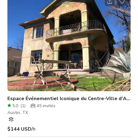
pieds carrés. • Espace tampon central avec zone de change à
rideaux, salle de bain, et unité d'étagères pour rangement. •
Espace studio avec murs en briques rouges foncées, planch
Espace Événementiel Iconique du Centre-Ville d'Austi
5.0
(
1
)
45
invités
Austin, TX
$144 USD
/h