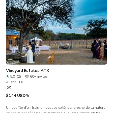
herbeux. La propriété est parsemée de beaux arbres il
Vineyard Estates ATX
5.0
(
2
)
60+
invités
Austin, TX
$144 USD
/h
Un souffle d'air frais, un espace extérieur proche de la nature