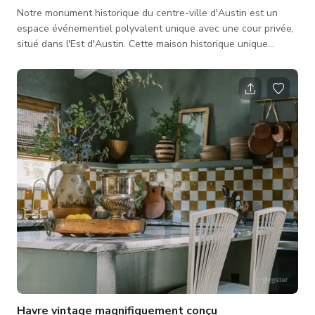
Notre monument historique du centre-ville d'Austin est un
espace événementiel polyvalent unique avec une cour privée,
situé dans l'Est d'Austin. Cette maison historique unique
présente du Faux Bois, de l'Art Déco et de l'Art Populaire
Mexicain intégrés dans son architecture et son design, offrant
un cadre incomparable qui garantit que votre événement se
démarque. Idéal pour les séances photo, petites équipes de
tournage, interviews, réunions, siège de production, espace de
déte
Havre vintage magnifiquement conçu