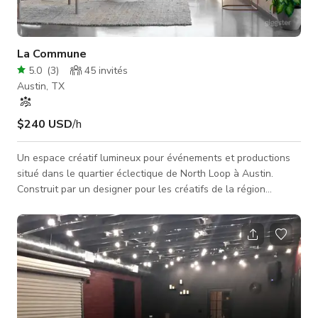
La Commune
5.0
(
3
)
45
invités
Austin, TX
$240 USD
/h
Un espace créatif lumineux pour événements et productions
situé dans le quartier éclectique de North Loop à Austin.
Construit par un designer pour les créatifs de la région
d'Austin, c'est l'espace intime parfait pour des séances photo,
productions, petits mariages, réceptions, fêtes et plus encore.