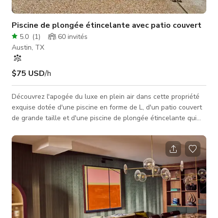
Piscine de plongée étincelante avec patio couvert
5.0
(
1
)
60
invités
Austin, TX
$75 USD
/h
Découvrez l'apogée du luxe en plein air dans cette propriété
exquise dotée d'une piscine en forme de L, d'un patio couvert
de grande taille et d'une piscine de plongée étincelante qui
ensemble créent un cadre parfait pour les divertissements en
plein air. Le beau jardin clôturé offre une pelouse verdoyante,
des arbres matures pour l'ombre et un espace ample pour
jouer et se détendre. Votre paradis privé vous attend, alliant
élégance et joie de la vie en plein air. La piscine dispo