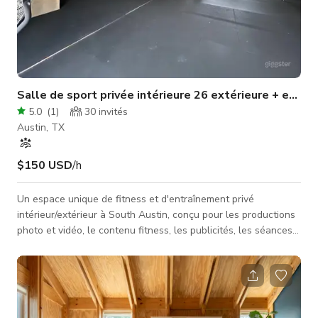
Salle de sport privée intérieure 26 extérieure + espa
5.0
(
1
)
30
invités
Austin, TX
$150 USD
/h
Un espace unique de fitness et d'entraînement privé
intérieur/extérieur à South Austin, conçu pour les productions
photo et vidéo, le contenu fitness, les publicités, les séances
d'entraînement, les ateliers et les petits événements. La
propriété dispose d'une salle de sport privée entièrement
équipée avec un look industriel distinctif, ainsi qu'une grande
zone d'entraînement extérieure en gazon synthétique et des
espaces extérieurs supplémentaires offrant plusieurs arri�