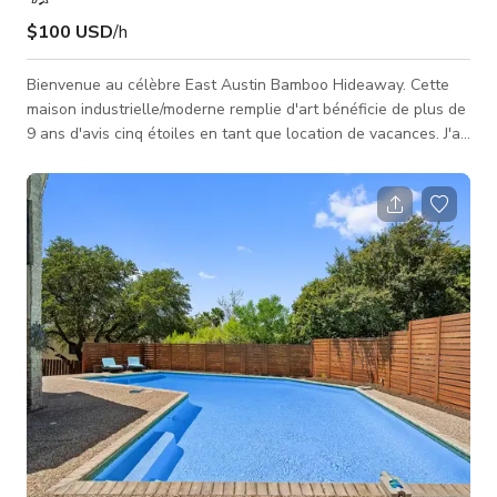
$100 USD
/h
Bienvenue au célèbre East Austin Bamboo Hideaway. Cette
maison industrielle/moderne remplie d'art bénéficie de plus de
9 ans d'avis cinq étoiles en tant que location de vacances. J'ai
eu l'occasion d'accueillir l'architecte, qui a raconté une
merveilleuse histoire sur la façon dont le constructeur a
"ruiné" les sols, laissant les feuilles tomber sur le béton
humide - le résultat étant un sol en béton teinté unique avec
empreintes de feuilles ! Au fil des ans, j'ai apporté plusieurs