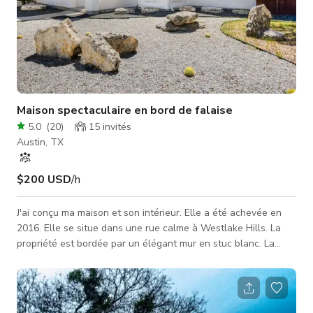
Maison spectaculaire en bord de falaise
5.0
(
20
)
15
invités
Austin, TX
$200 USD
/h
J'ai conçu ma maison et son intérieur. Elle a été achevée en
2016. Elle se situe dans une rue calme à Westlake Hills. La
propriété est bordée par un élégant mur en stuc blanc. La
cour avant, adjacente à la maison, est aménagée en xeriscape
avec des éléments en pierre. Il y a deux portails et des allées.
Le premier portail donne accès à la maison et au carport. Au-
delà de la deuxième allée se trouve un grand champ plat