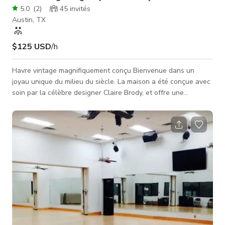
5.0
(
2
)
45
invités
Austin, TX
$125 USD
/h
Havre vintage magnifiquement conçu Bienvenue dans un
joyau unique du milieu du siècle. La maison a été conçue avec
soin par la célèbre designer Claire Brody, et offre une
ambiance ouverte et confortable avec beaucoup de lumière
naturelle. Construite dans les années 1970, la maison est une
véritable originale d'Austin. Elle comprend 3 chambres, 2
salles de bains et un bureau - chacun conçu et stylisé de
manière unique. La maison est ornée de pièces vintage,
d'objets faits main et