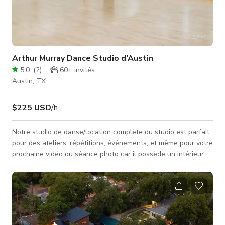
Arthur Murray Dance Studio d’Austin
5.0
(
2
)
60+
invités
Austin, TX
$225 USD
/h
Notre studio de danse/location complète du studio est parfait
pour des ateliers, répétitions, événements, et même pour votre
prochaine vidéo ou séance photo car il possède un intérieur
chaleureux et magnifique qui conviendra parfaitement à vos
projets pour des publicités télévisées, clips musicaux,
contenus pour les réseaux sociaux, et bien plus encore.
Veuillez toujours vous renseigner auprès de l’hôte sur la
disponibilité de l’espace. Notez que les tarifs peuvent varier