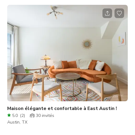
Parfait pour les événements, productions et rassemblements,
il combine un design luxueux avec un charme western à
quelques minutes du centre-ville. CARACTÉRISTIQUES -
Espace intérieur : 5 000 sq ft - Caractéristiques extérieures : 2
piscines cowboy chauffées/refroidies, écran de cinéma
extérieur de
Maison élégante et confortable à East Austin !
5.0
(
2
)
30
invités
Austin, TX