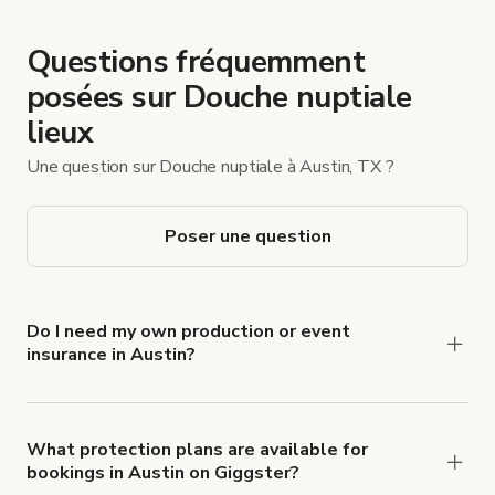
Questions fréquemment
posées sur Douche nuptiale
lieux
Une question sur Douche nuptiale à Austin, TX ?
Poser une question
Do I need my own production or event
insurance in Austin?
Yes. All renters are required to carry
Comprehensive Liability and Property Damage
insurance with liability coverage of no less than
What protection plans are available for
bookings in Austin on Giggster?
$1,000,000.