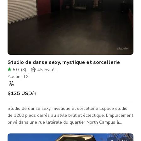
Studio de danse sexy, mystique et sorcellerie
5.0
(
3
)
45
invités
Austin, TX
$125 USD
/h
Studio de danse sexy, mystique et sorcellerie Espace studio
de 1200 pieds carrés au style brut et éclectique. Emplacement
privé dans une rue latérale du quartier North Campus à
Central Austin. • Zone de bureau avant avec murs sombres,
œuvres érotiques, et autel éclairé aux bougies. Environ 300