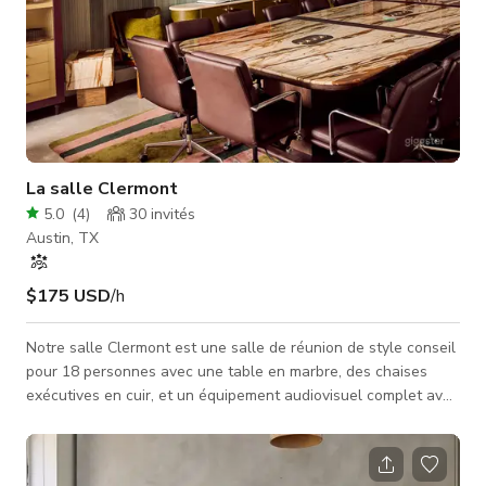
La salle Clermont
5.0
(
4
)
30
invités
Austin, TX
$175 USD
/h
Notre salle Clermont est une salle de réunion de style conseil
pour 18 personnes avec une table en marbre, des chaises
exécutives en cuir, et un équipement audiovisuel complet avec
TV, haut-parleur, caméra et microphone installés dans la
table. Une table supplémentaire peut être ajoutée dans la
salle pour étendre la table de réunion et accueillir jusqu'à 24