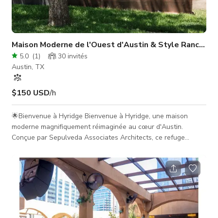
Maison Moderne de l'Ouest d'Austin & Style Ranch Pl
5.0
(
1
)
30
invités
Austin, TX
$150 USD
/h
🌟Bienvenue à Hyridge Bienvenue à Hyridge, une maison
moderne magnifiquement réimaginée au cœur d'Austin.
Conçue par Sepulveda Associates Architects, ce refuge
baigné de lumière allie une architecture sophistiquée à une
connexion sereine avec la nature. Avec des intérieurs ouverts,
de grandes fenêtres et une circulation fluide
intérieur/extérieur, c'est un espace polyvalent idéal pour des
productions créatives, des rassemblements et une
collaboration inspirée. ✨- Usages Id