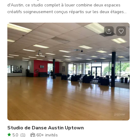
d'Austin, ce studio complet à louer combine deux espaces
créatifs soigneusement conçus répartis sur les deux étages
d'un bâtiment historique du centre-ville. L'espace offre un
mélange unique de charme architectural original, de lumière
naturelle, de zones de production flexibles et d'une cuisine
entièrement équipée pour la photographie culinaire. Le
**premier étage** offre un environnement de studio créatif
ouvert av
Studio de Danse Austin Uptown
5.0
(
1
)
60+
invités