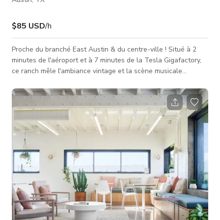
$85 USD
/h
Proche du branché East Austin & du centre-ville ! Situé à 2
minutes de l'aéroport et à 7 minutes de la Tesla Gigafactory,
ce ranch mêle l'ambiance vintage et la scène musicale
d'Austin pour une véritable retraite relaxante. Chaque pièce a
un thème amusant. La chambre principale confortable "Moon
Room", la chambre d'amis "Hat Room", la chambre d'amis
"Music Room" et la quatrième chambre "Cave Room" dont les
murs sont recouverts de calcaire pour créer une pièce ultime
semblable à un