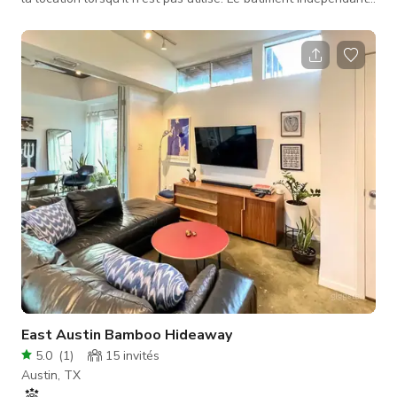
de 700 pieds carrés est une étude d'honnêteté matérielle :
charpente apparente, extérieur en métal ondulé, intérieurs en
contreplaqué et sols en béton poli. La lumière entre par la
lucarne, les fenêtres à battants et coulissantes, les portes-
fenêtres donnant sur le jardin, et un plafo
East Austin Bamboo Hideaway
5.0
(
1
)
15
invités
Austin, TX