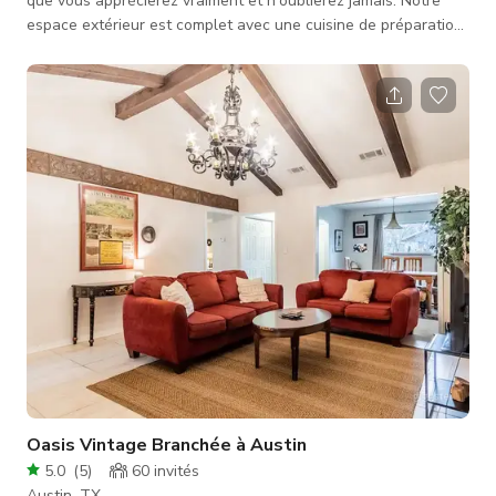
que vous apprécierez vraiment et n'oublierez jamais. Notre
espace extérieur est complet avec une cuisine de préparation,
des toilettes et un patio. Idéal pour de grandes occasions
nécessitant de grands espaces. Venez réserver votre
événement chez nous.
Oasis Vintage Branchée à Austin
5.0
(
5
)
60
invités
Austin, TX