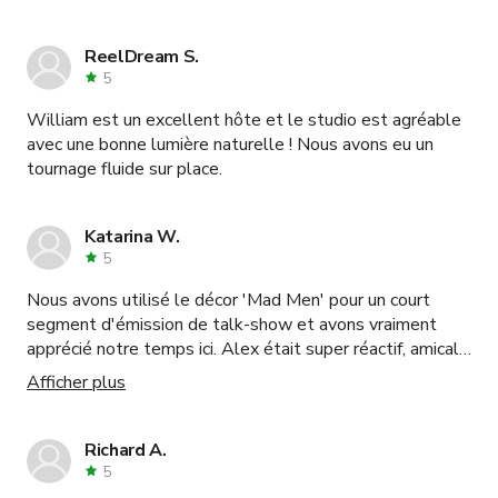
ReelDream S.
5
William est un excellent hôte et le studio est agréable
avec une bonne lumière naturelle ! Nous avons eu un
tournage fluide sur place.
Katarina W.
5
Nous avons utilisé le décor 'Mad Men' pour un court
segment d'émission de talk-show et avons vraiment
apprécié notre temps ici. Alex était super réactif, amical
et serviable et l'espace est magnifique. Avoir le mur
Afficher plus
blanc/écran vert disponible est aussi un énorme plus. Je
recommande définitivement ! Merci !
Richard A.
5