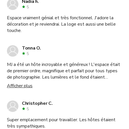
Nadia h.
5
Espace vraiment génial et très fonctionnel. J'adore la
décoration et je reviendrai. La loge est aussi une belle
touche.
Tonna O.
5
MJ a été un hôte incroyable et généreux ! L'espace était
de premier ordre, magnifique et parfait pour tous types
de photographie. Les lumières et le fond étaient
incroyablement utiles et ce fut une expérience
Afficher plus
globalement agréable. 10/10 je recommande
Christopher C.
5
Super emplacement pour travailler. Les hôtes étaient
très sympathiques.