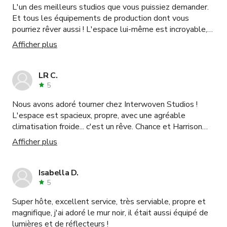
L'un des meilleurs studios que vous puissiez demander.
Et tous les équipements de production dont vous
pourriez rêver aussi ! L'espace lui-même est incroyable,
beaucoup d'espace dans et autour du cyclorama, avec
Afficher plus
des pièces séparées pour se changer, se maquiller, etc.
Tellement polyvalent, et les personnes qui gèrent le
studio sont parmi les plus formidables, professionnelles
LR C.
et serviables avec qui j'ai jamais travaillé. Si vous pensez
5
à réserver, FAITES-LE car ça ne peut pas être mieux
Nous avons adoré tourner chez Interwoven Studios !
qu'avec ces gens.
L'espace est spacieux, propre, avec une agréable
climatisation froide... c'est un rêve. Chance et Harrison
étaient très accommodants, gentils et rapides à
Afficher plus
répondre aux nombreuses questions/demandes que
j'avais. Je recommande vivement cet endroit et y
reviendrais sans aucun doute.
Isabella D.
5
Super hôte, excellent service, très serviable, propre et
magnifique, j'ai adoré le mur noir, il était aussi équipé de
lumières et de réflecteurs !