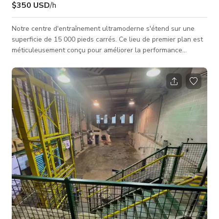
$350 USD
/h
Notre centre d'entraînement ultramoderne s'étend sur une
superficie de 15 000 pieds carrés. Ce lieu de premier plan est
méticuleusement conçu pour améliorer la performance
athlétique et favoriser un environnement dynamique pour les
passionnés de sport de tous niveaux. Caractéristiques
principales : Terrain de basketball spacieux : Plongez-vous
dans le jeu sur notre vaste terrain de basketball, équipé d'un
revêtement de sol de haute qualité et d'un espace suffisant
pour les séance