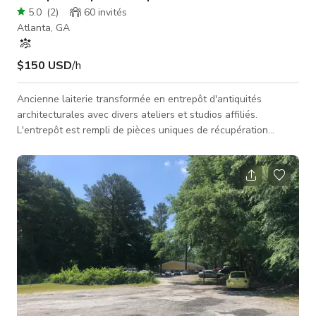
5.0
(
2
)
60
invités
Atlanta, GA
$150 USD
/h
Ancienne laiterie transformée en entrepôt d'antiquités
architecturales avec divers ateliers et studios affiliés.
L'entrepôt est rempli de pièces uniques de récupération
architecturale - portes, manteaux de cheminée, colonnes,
quincaillerie. Les ateliers comprennent une salle de dessin, un
studio de vitraux, un atelier de menuiserie, un atelier de
finition et une salle à outils.