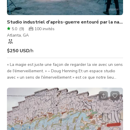
Studio industriel d'après-guerre entouré par la nature
5.0
(
9
)
100
invités
Atlanta, GA
$250 USD
/h
« La magie est juste une façon de regarder la vie avec un sens
de l'émerveillement. » – Doug Henning Et un espace studio
avec « un sens de l'émerveillement » est ce que notre lieu
offre aux cinéastes, photographes, artistes, et à tous ceux qui
cherchent un décor, une scène, une toile ou un arrière-plan
pour les inspirer. Notre studio est situé au cœur du charmant
Inman Park, premier quartier « suburbain » d'Atlanta, une
escapade victorienne au milieu de la ville. Le site éta