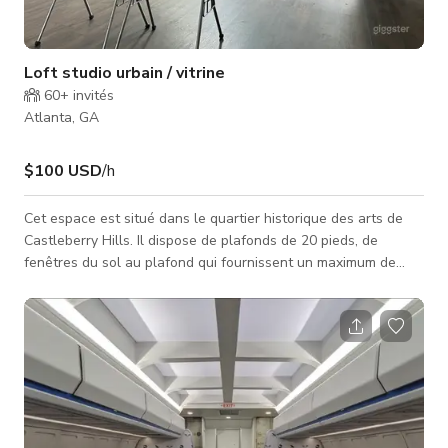
Loft studio urbain / vitrine
60+
invités
Atlanta, GA
$100 USD
/h
Cet espace est situé dans le quartier historique des arts de
Castleberry Hills. Il dispose de plafonds de 20 pieds, de
fenêtres du sol au plafond qui fournissent un maximum de
lumière naturelle. L'espace comprend deux étages avec une
vitrine au premier étage et un loft au deuxième étage. Cet
espace est idéal pour Pop-Up, Paint n Sips, rassemblements
privés, projections de films, podcasts, films/production, dîners,
activations et bien plus encore