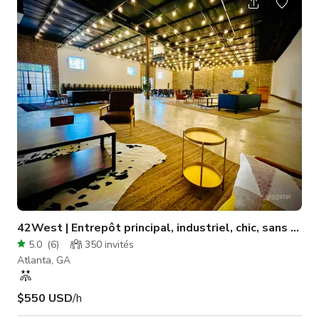
un plan d'étage ouvert et une disposition flexible, Warehouse
782 permet une liberté créative totale. Tarifs : 150 $/heure +
75 $ de frais de nettoyage | minimum 4 heures Idéalement
situé à q
42West | Entrepôt principal, industriel, chic, sans mi
5.0
(
6
)
350
invités
Atlanta, GA
$550 USD
/h