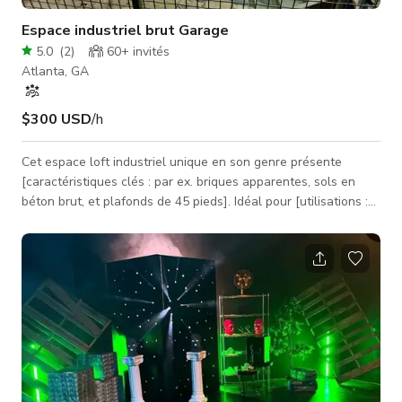
Espace industriel brut Garage
5.0
(
2
)
60+
invités
Atlanta, GA
$300 USD
/h
Cet espace loft industriel unique en son genre présente
[caractéristiques clés : par ex. briques apparentes, sols en
béton brut, et plafonds de 45 pieds]. Idéal pour [utilisations :
par ex. film/TV, séances éditoriales ou clips musicaux], ce lieu
flexible offre [avantages : Wi-Fi, salles climatisées à côté du
garage/entrepôt, accès de chargement au niveau de la rue,
etc.]. Capacité de 250 personnes, disponible 24h/24 et 7j/7.
Plus de 5 tournages commerciaux déjà organisés.