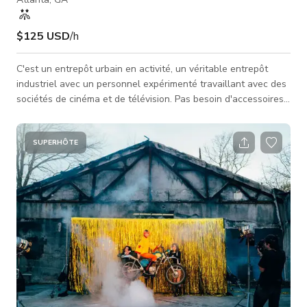
$125 USD
/h
C'est un entrepôt urbain en activité, un véritable entrepôt
industriel avec un personnel expérimenté travaillant avec des
sociétés de cinéma et de télévision. Pas besoin d'accessoires
pour rendre l'entrepôt authentique, nous sommes la vraie
affaire. Palettes de marchandises, chariots élévateurs,
transpalettes, espace bureau équipé, etc. Emplacement
SUPERHÔTE
excellent et très sûr dans le nord d'Atlanta avec beaucoup de
places de parking pour jusqu'à 30 voitures, camions, camping-
cars, e