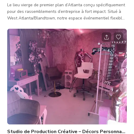
Le lieu vierge de premier plan d’Atlanta conçu spécifiquement
pour des rassemblements d’entreprise à fort impact. Situé à
West Atlanta/Blandtown, notre espace événementiel flexible
offre une liberté totale de politique de fournisseurs externes
— ce qui signifie que la restauration extérieure est autorisée
sans minimums F&B. Que vous organisiez un lancement de
produit à Atlanta, une réception VIP, un événement hors site
ou une fête d’entreprise, notre lieu vous offre u
Studio de Production Créative – Décors Personnalisabl