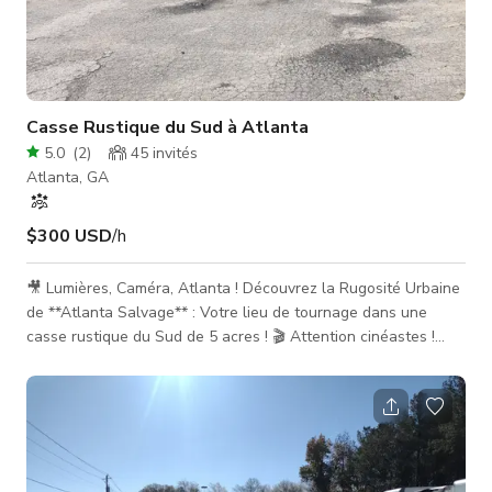
Casse Rustique du Sud à Atlanta
5.0
(
2
)
45
invités
Atlanta, GA
$300 USD
/h
🎥 Lumières, Caméra, Atlanta ! Découvrez la Rugosité Urbaine
de **Atlanta Salvage** : Votre lieu de tournage dans une
casse rustique du Sud de 5 acres ! 🎬 Attention cinéastes !
Vous cherchez un décor urbain authentique et rugueux au
cœur d'Atlanta ? Ne cherchez pas plus loin que **Atlanta
Salvage**, la destination ultime pour les tournages de films et
vidéos cherchant une casse rustique du Sud de 5 acres en
plein centre d'Atlanta. 🌆 Embrassez la Rugosité Urbaine :
Atlanta Salv