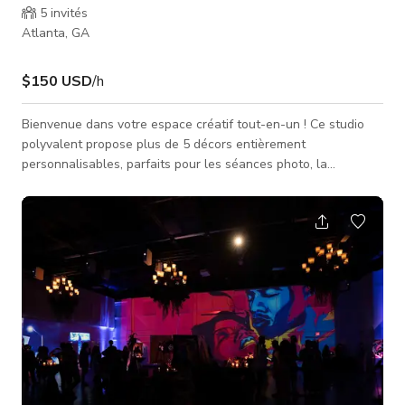
5
invités
Atlanta, GA
$150 USD
/h
Bienvenue dans votre espace créatif tout-en-un ! Ce studio
polyvalent propose plus de 5 décors entièrement
personnalisables, parfaits pour les séances photo, la
production vidéo, les podcasts, et plus encore. Que vous
soyez mannequin, propriétaire de marque, créateur de
contenu ou artiste musical, cet espace s'adapte à votre vision.
Réservez maintenant et donnez vie à votre créativité !