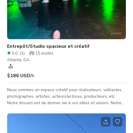
Entrepôt/Studio spacieux et créatif
5.0
(
1
)
15
invités
Atlanta, GA
$186 USD
/h
Nous sommes un espace créatif pour réalisateurs, vidéastes,
photographes, artistes, acteurs/actrices, producteurs, etc.
Notre mission est de donner vie à vos idées et visions. Notre
installation de DÉCOR PERSONNALISÉ se concentre sur la
création de décors pour vos visuels. Nous fournissons un
espace de A à Z. De la première réunion pour discuter des
traitements, à la révision des accessoires, puis à la création de