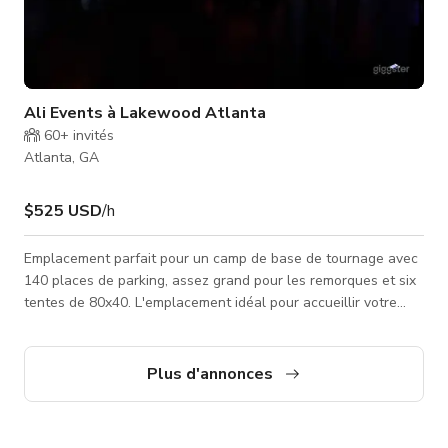
Ali Events à Lakewood Atlanta
60+
invités
Atlanta, GA
$525 USD
/h
Emplacement parfait pour un camp de base de tournage avec
140 places de parking, assez grand pour les remorques et six
tentes de 80x40. L'emplacement idéal pour accueillir votre
prochain événement situé dans le quartier historique de
Lakewood Heights, pratique pour tout le métro d'Atlanta (5
mn du centre-ville, 10 mn de l'aéroport, (4 mn de l'I-75, I-85, I-
Plus d'annonces
20, I-285)). Que ce soit votre réception de mariage de rêve, un
anniversaire marquant, une fête d'anniversaire ou un
événement d'