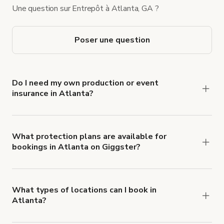
Une question sur Entrepôt à Atlanta, GA ?
Poser une question
Do I need my own production or event
insurance in Atlanta?
Yes. All renters are required to carry
Comprehensive Liability and Property Damage
insurance with liability coverage of no less than
What protection plans are available for
bookings in Atlanta on Giggster?
$1,000,000.
Giggster offers Damage Protection coverage that
you can add to a booking at checkout.
Learn more
about Giggster's Damage Protection coverage.
What types of locations can I book in
Atlanta?
You can choose from 42 types! Just search for