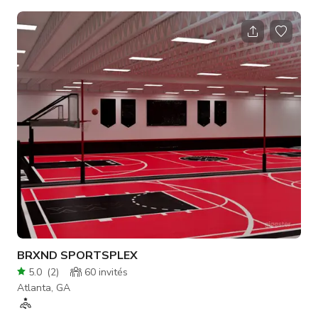
ferrées se trouvent à l'avant et le terrain adjacent est un
atelier de réparation de camions.
BRXND SPORTSPLEX
5.0
(
2
)
60
invités
Atlanta, GA