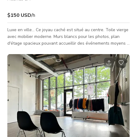
$150 USD
/h
Luxe en ville... Ce joyau caché est situé au centre. Toile vierge
avec mobilier moderne. Murs blancs pour les photos, plan
d'étage spacieux pouvant accueillir des événements moyens à
grands. Personnel professionnel sur place pour vous aider à
rendre votre journée inoubliable. Tarifs spéciaux pour les
organisateurs d'événements et les fournisseurs. Idéal pour les
productions avec loge sur place. Options personnalisées pour
ceux qui recherchent un « guichet unique » ou n'hésitez pa