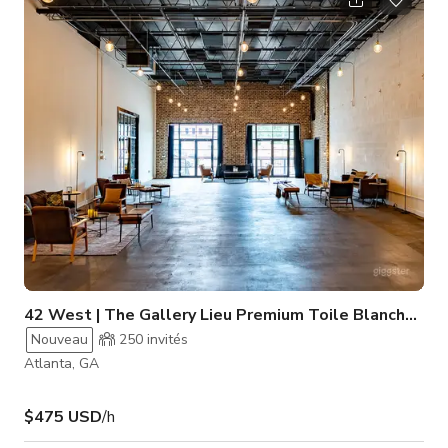
encore ! Utilisé dans des longs métrages, séries TV, publicités
et clips musicaux. 2) Véritable 737 de ligne : nous avons un
vrai 737 coupé en deux. Il comprend le cockpit avec
42 West | The Gallery Lieu Premium Toile Blanche, p
Nouveau
250
invités
Atlanta, GA
$475 USD
/h