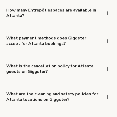
locations in Atlanta at
giggster.com
, then click
'Filters' to look for something specific.
How many Entrepôt espaces are available in
Atlanta?
Right now, there are 23 Entrepôt espaces
available in Atlanta.
What payment methods does Giggster
accept for Atlanta bookings?
You can pay for your booking with a credit card, or
with ACH or wire transfer for bookings over $4k.
What is the cancellation policy for Atlanta
guests on Giggster?
Refund options vary, based on when the booking
is canceled.
Learn more about Giggster's
cancellation and refund policy
.
What are the cleaning and safety policies for
Atlanta locations on Giggster?
Now more than ever, your health and safety is our
number one priority. We've outlined specific