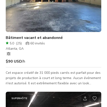
Bâtiment vacant et abandonné
5.0
(
25
)
60
invités
Atlanta, GA
$90 USD
/h
Cet espace créatif de 31 000 pieds carrés est parfait pour des
projets de production à court et long terme. Aucun événement
n'est autorisé. Il est extrêmement flexible avec un look
industriel. Un plan ouvert vous offre une liberté créative et la
possibilité d'utiliser l'espace pour diverses fins. L'espace
comprend également une scène vintage de 2 pieds de haut.
SUPERHÔTE
L'installation elle-même est un espace éclectique de 31 000