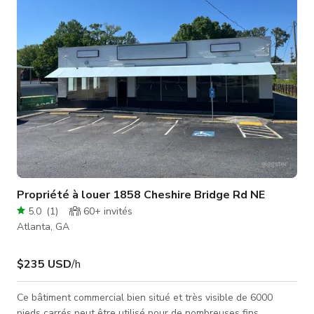
vos décors. En parcourant les décors sur ce site, vous verrez
to
Propriété à louer 1858 Cheshire Bridge Rd NE
5.0
(
1
)
60+
invités
Atlanta, GA
$235 USD
/h
Ce bâtiment commercial bien situé et très visible de 6000
pieds carrés peut être utilisé pour de nombreuses fins