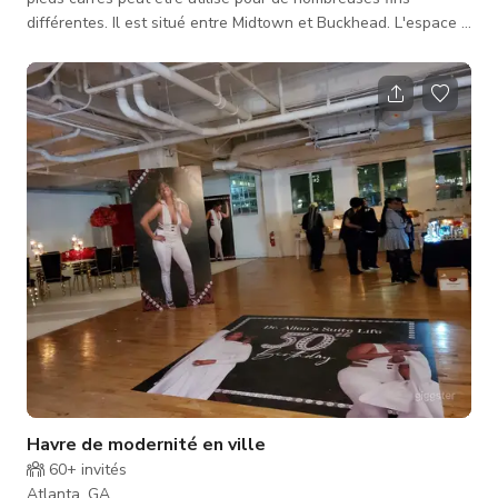
différentes. Il est situé entre Midtown et Buckhead. L'espace a
de grandes vitrines, est principalement ouvert, et possède un
plafond de plus de 13 pieds. Il peut servir d'espace
événementiel ou de réunion, de boutique éphémère
temporaire, de studio photo ou de tournage ou tout autre type
d'espace créatif. La propriété dispose de parkings à l'avant,
sur le côté et
Havre de modernité en ville
60+
invités
Atlanta, GA