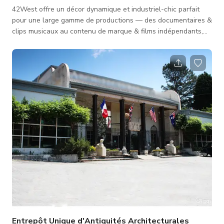
42West offre un décor dynamique et industriel-chic parfait
pour une large gamme de productions — des documentaires &
clips musicaux au contenu de marque & films indépendants,
en passant par les mariages & événements. Pourquoi 42West
? ✔️ Caractère unique : Briques apparentes, sols en béton poli,
hauts plafonds et grandes fenêtres offrant lumière naturelle
et profondeur visuelle. ✔️ Agencements flexibles : Toile
blanche pour donner à votre équipe une liberté créative. ✔�
Entrepôt Unique d'Antiquités Architecturales