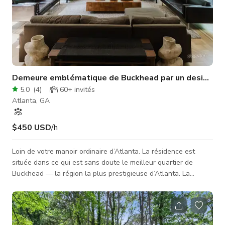
Demeure emblématique de Buckhead par un designer c
5.0
(
4
)
60+
invités
Atlanta, GA
$450 USD
/h
Loin de votre manoir ordinaire d’Atlanta. La résidence est
située dans ce qui est sans doute le meilleur quartier de
Buckhead — la région la plus prestigieuse d’Atlanta. La
maison présente des détails artisanaux uniques et une
remarquable collection d’art original répartie sur 7 chambres
et des espaces d’accueil incroyables. La maison est nichée
dans une forêt ancienne de 2,3 acres offrant une intimité