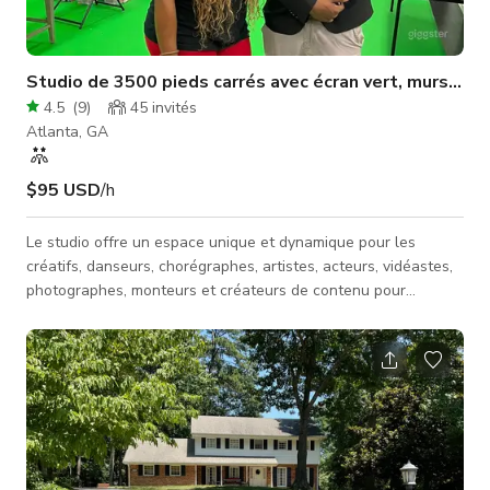
Studio de 3500 pieds carrés avec écran vert, murs cyclo
4.5
(
9
)
45
invités
Atlanta, GA
$95 USD
/h
Le studio offre un espace unique et dynamique pour les
créatifs, danseurs, chorégraphes, artistes, acteurs, vidéastes,
photographes, monteurs et créateurs de contenu pour
développer leurs compétences et montrer leurs talents. Le
studio vise à rassembler une communauté de personnes
partageant les mêmes idées, passionnées par leur art et
cherchant un environnement de soutien et de collaboration
pour grandir et prospérer. Mur cyclo blanc Mur cyclo noir Mur
cyclo écran vert Espace studi