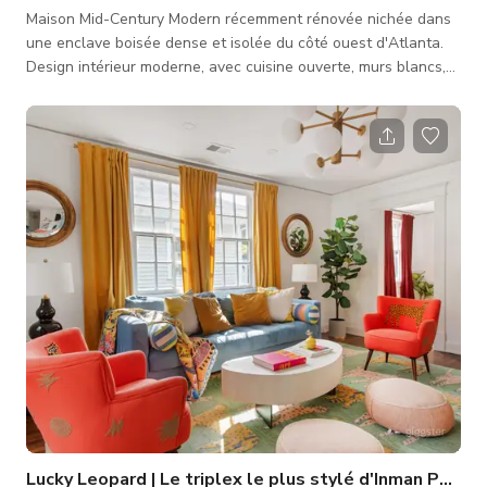
Maison Mid-Century Modern récemment rénovée nichée dans
une enclave boisée dense et isolée du côté ouest d'Atlanta.
Design intérieur moderne, avec cuisine ouverte, murs blancs,
canapé en cuir blanc, planchers en bois poli avec mobilier et
armoires assortis. Décorations bohèmes qui unissent le tout
pour un attrait élégant et artistique-chic. Grande pièce/espace
au sous-sol, 2 salles de bains, 2 chambres à l'étage. Œuvres
d'art locales sélectionnées, y compris des œuvres de Ho
Lucky Leopard | Le triplex le plus stylé d'Inman Park