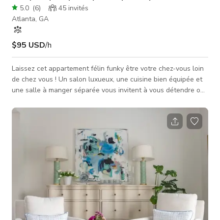
5.0
(
6
)
45
invités
Atlanta, GA
$95 USD
/h
Laissez cet appartement félin funky être votre chez-vous loin
de chez vous ! Un salon luxueux, une cuisine bien équipée et
une salle à manger séparée vous invitent à vous détendre ou
à recevoir avec style. Au bout du couloir se trouvent la
chambre chic, un bureau spacieux avec un canapé-lit (un rêve
pour le télétravail), et une salle de bain partagée avec une
baignoire sur pieds turquoise à ne pas manquer. Situé dans
une rue calme à seulement quelques pâtés de maisons de tou