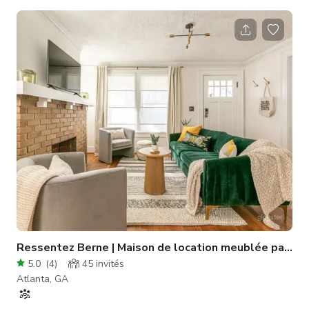
en garantissant un environnement totalement sûr et contrôlé
pour votre équipe. 💯🔒 🔹 Spacieux & Polyvalent : Beaucoup
d'espace pour la mise en scène, le tournage et l'installation de
votre plan parfait. 🔹 Look Unique et Rugueux : Murs couverts
de graffiti, briques apparentes et ambiance indus
Ressentez Berne | Maison de location meublée par un 
5.0
(
4
)
45
invités
Atlanta, GA