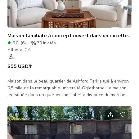
Maison familiale à concept ouvert dans un excellent qu
5.0
(
6
)
30
invités
Atlanta, GA
$55 USD
/h
Maison dans le beau quartier de Ashford Park situé à environ
0,5 mile de la remarquable université Oglethorpe. La maison
est située dans un quartier familial et à distance de marche de
l'école primaire et des parcs du quartier. Cette maison à
concept ouvert comprend une salle à manger
surdimensionnée, un grand salon menant à la terrasse, et une
cuisine récemment rénovée avec un grand îlot. À côté de la
cuisine se trouve un salon pour adultes. Mobilier neuf et mis à
jour dans t