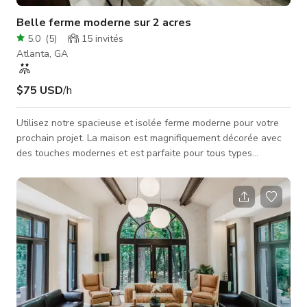
Belle ferme moderne sur 2 acres
5.0
(
5
)
15
invités
Atlanta, GA
$75 USD
/h
Utilisez notre spacieuse et isolée ferme moderne pour votre
prochain projet. La maison est magnifiquement décorée avec
des touches modernes et est parfaite pour tous types
d'ateliers, réunions, films, vidéos et projets photo. Notre
maison offre une chambre principale magnifique avec une
salle de bain attenante incroyable comprenant une douche à
l'italienne et une baignoire. Le salon est extrêmement
confortable, dispose d'une cheminée, de multiples options
d'assise, et d'une porte coulis