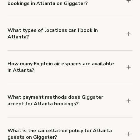
bookings in Atlanta on Giggster?
$1,000,000.
Giggster offers Damage Protection coverage that
you can add to a booking at checkout.
Learn more
about Giggster's Damage Protection coverage.
What types of locations can I book in
Atlanta?
You can choose from 42 types! Just search for
locations in Atlanta at
giggster.com
, then click
'Filters' to look for something specific.
How many En plein air espaces are available
in Atlanta?
Right now, there are 435 En plein air espaces
available in Atlanta.
What payment methods does Giggster
accept for Atlanta bookings?
You can pay for your booking with a credit card, or
with ACH or wire transfer for bookings over $4k.
What is the cancellation policy for Atlanta
guests on Giggster?