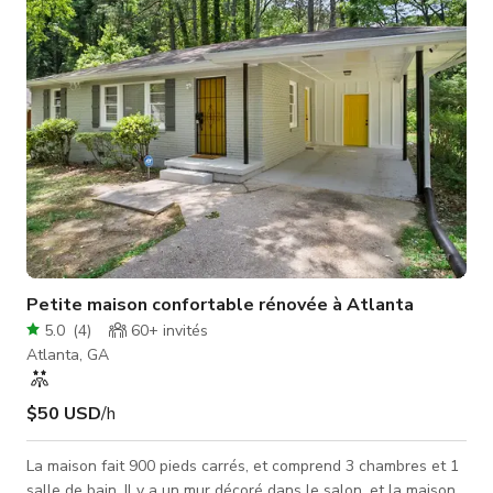
incroyable tout en étant à seulement 10 minutes du centre-
ville. Pour pl
Petite maison confortable rénovée à Atlanta
5.0
(
4
)
60+
invités
Atlanta, GA
$50 USD
/h
La maison fait 900 pieds carrés, et comprend 3 chambres et 1
salle de bain. Il y a un mur décoré dans le salon, et la maison