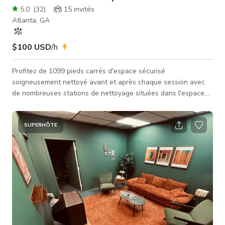
5.0
(
32
)
15
invités
Atlanta, GA
$100 USD
/h
Profitez de 1099 pieds carrés d'espace sécurisé
soigneusement nettoyé avant et après chaque session avec
de nombreuses stations de nettoyage situées dans l'espace.
Votre réservation inclut l'utilisation complète de chaque
section à l'intérieur de nos murs ainsi qu'une cour
supplémentaire de 2000 pieds carrés avec accès direct depuis
SUPERHÔTE
l'intérieur. Équipement d'éclairage optionnel Mur cyclorama
Loge maquillage & station coiffure Une variété de fonds
colorés Idéal pour la phot