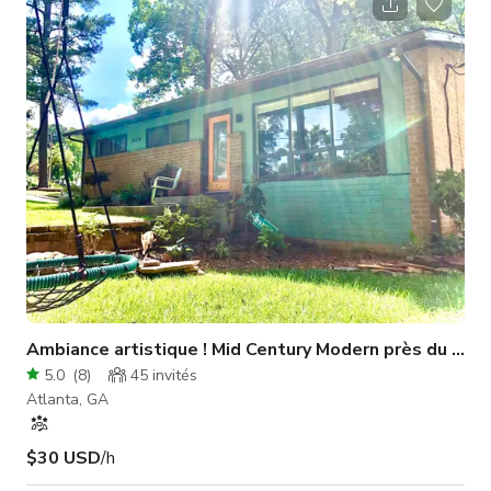
vintage. Grands jardins avant et arrière. Pas de murs blancs.
Propriétaire d'origine. Tarification basée sur une journée de 12
heures. Ouvert à la location pour des périodes plus courtes.
Utili
Ambiance artistique ! Mid Century Modern près du cent
5.0
(
8
)
45
invités
Atlanta, GA
$30 USD
/h