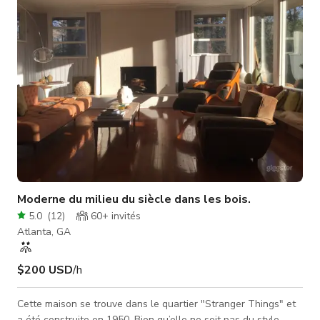
mur de feu s'étendant sur toute la longueur de la piscine à la
grande entrée
Moderne du milieu du siècle dans les bois.
5.0
(
12
)
60+
invités
Atlanta, GA
$200 USD
/h
Cette maison se trouve dans le quartier "Stranger Things" et
a été construite en 1950. Bien qu’elle ne soit pas du style