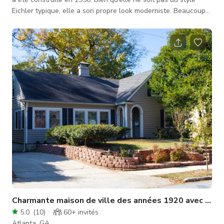
Eichler typique, elle a son propre look moderniste. Beaucoup
de grandes fenêtres et des murs en bois d’origine lui donnent
une ambiance moderne organique. Elle est ouverte et propice
à la production. Entourée d’arbres matures et hauts, et d’un
acre de terrain tout autour, elle a une atmosphère naturelle et
boisée. 10 voitures peuvent se garer confortablement sur
Charmante maison de ville des années 1920 avec gra
5.0
(
10
)
60+
invités
Atlanta, GA