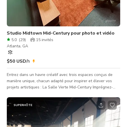
Studio Midtown Mid-Century pour photo et vidéo
5.0
(
29
)
15
invités
Atlanta, GA
$50 USD
/h
Entrez dans un havre créatif avec trois espaces conçus de
manière unique, chacun adapté pour inspirer et élever vos
projets artistiques : La Salle Verte Mid-Century Imprégnez-
vous d'une oasis inspirée des années 70 avec une esthétique
mid-century. Parfaite pour les séances photo, vidéos et
podcasts, cette pièce rayonne d'un charme rétro qui donne le
SUPERHÔTE
ton à une créativité nostalgique. La Salle Rouge Adoptez les
ambiances audacieuses et sensuelles des années 60 et 70.
Avec ses te