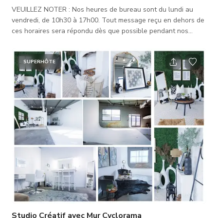
VEUILLEZ NOTER : Nos heures de bureau sont du lundi au
vendredi, de 10h30 à 17h00. Tout message reçu en dehors de
ces horaires sera répondu dès que possible pendant nos
heures d'ouverture. Si vous avez une réservation programmée
avec nous, un hôte de studio sera disponible par téléphone
jusqu'à 10 minutes avant le début de votre réservation. Ce
SUPERHÔTE
studio est un espace créatif de 3000 pieds carrés conçu pour
la photographie et la vidéographie. La scène présente des
murs en bois b
Studio Créatif avec Mur Cyclorama