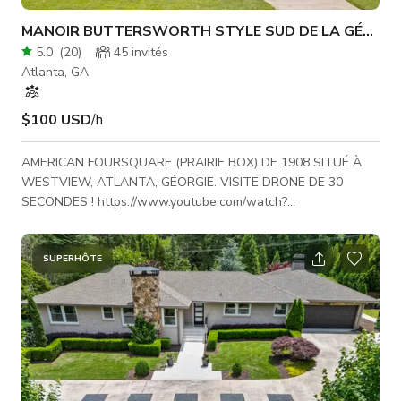
MANOIR BUTTERSWORTH STYLE SUD DE LA GÉORGI
5.0
(
20
)
45
invités
Atlanta, GA
$100 USD
/h
AMERICAN FOURSQUARE (PRAIRIE BOX) DE 1908 SITUÉ À
WESTVIEW, ATLANTA, GÉORGIE. VISITE DRONE DE 30
SECONDES ! https://www.youtube.com/watch?
v=cbEKDHDd9NU WESTVIEW ÉTAIT L'UN DES PREMIERS
QUARTIERS SUBURBAINS D'ATLANTA DESSERVIS PAR LE
TRAMWAY. UNE GRANDE PARTIE DES MAISONS DE
SUPERHÔTE
WESTVIEW ONT ÉTÉ CONSTRUITES ENTRE 1900 ET 1930,
FAISANT DE CE QUARTIER UN EXEMPLE VIVANT DE
L'ARCHITECTURE ARTS & CRAFTS ORIGINALE DANS LE
SUD. CETTE MAISON HISTORIQUE EST : • ENVIRON 3000
PIEDS CARRÉS - CONC