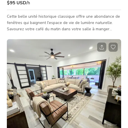
$95 USD
/h
Cette belle unité historique classique offre une abondance de
fenêtres qui baignent l'espace de vie de lumière naturelle.
Savourez votre café du matin dans votre salle à manger
lumineuse ou détendez-vous dans l'espace de vie confortable
et chic. Invitez des amis à cuisiner dans votre cuisine
ultramoderne entièrement équipée et terminez votre soirée
blotti sur le canapé. Passez votre journée à travailler dans le
bureau exécutif ou prenez du temps pour vous promener dans
Grant Park,