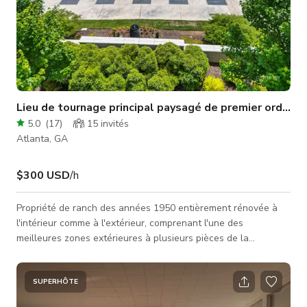
Lieu de tournage principal paysagé de premier ordre à
5.0
(
17
)
15
invités
Atlanta, GA
$300 USD
/h
Propriété de ranch des années 1950 entièrement rénovée à
l'intérieur comme à l'extérieur, comprenant l'une des
meilleures zones extérieures à plusieurs pièces de la
métropole d'Atlanta sur près d'un acre, offrant de multiples
options de tournage. La cour avant et la cour arrière sont
impeccablement entretenues et comprennent de nombreuses
SUPERHÔTE
"pièces" extérieures. De la piscine arrière qui comprend un