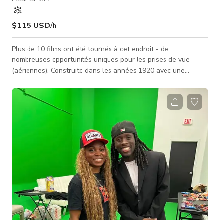
$115 USD
/h
Plus de 10 films ont été tournés à cet endroit - de
nombreuses opportunités uniques pour les prises de vue
(aériennes). Construite dans les années 1920 avec une
extension des années 1980 pour une grande chambre
principale/salle de bain. Gazon synthétique dans le jardin pour
une pelouse verte toute l'année et une porte donnant sur le
Beltline. Grande terrasse avec cheminée extérieure.
IMMENSES portes vitrées dans la cuisine pour la lumière
naturelle. Sécurité par caméra. Rez-de-