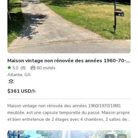
Maison vintage non rénovée des années 1960-70-80, 
5.0
(
8
)
60
invités
Atlanta, GA
$361 USD
/h
Maison vintage non rénovée des années 1960/1970/1980,
meublée, est une capsule temporelle du passé. Maison propre
et bien entretenue de 2 étages avec 4 chambres, 2 salles de
bains complètes, 1 demi-salle de bain, et 2200 pieds carrés
sur un cul-de-sac avec un terrain de 3/4 d'acre. Cuisine