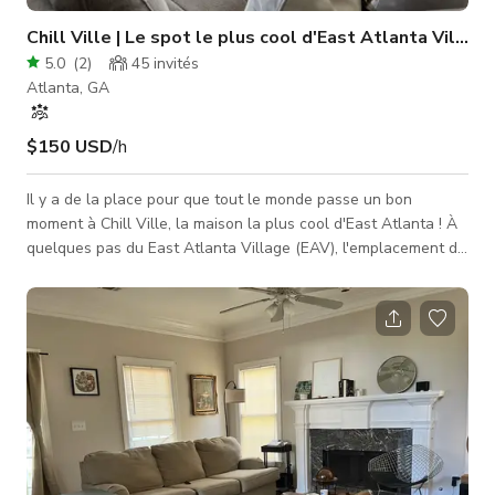
Chill Ville | Le spot le plus cool d'East Atlanta Village 
5.0
(
2
)
45
invités
Atlanta, GA
$150 USD
/h
Il y a de la place pour que tout le monde passe un bon
moment à Chill Ville, la maison la plus cool d'East Atlanta ! À
quelques pas du East Atlanta Village (EAV), l'emplacement de
cette propriété est imbattable. À l'entrée accueillante se
trouve la salle de jeux, où Ms. Pac-Man et une table de baby-
foot règnent. Il y a deux chambres d'amis de l'autre côté du
couloir, dont une avec un espace de travail, ainsi que deux
salles de bains complètes. La salle à manger avec bar et cave
à vi