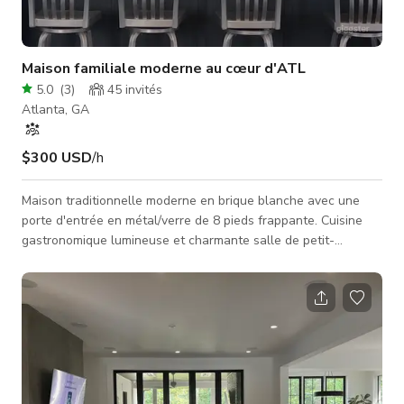
Maison familiale moderne au cœur d'ATL
5.0
(
3
)
45
invités
Atlanta, GA
$300 USD
/h
Maison traditionnelle moderne en brique blanche avec une
porte d'entrée en métal/verre de 8 pieds frappante. Cuisine
gastronomique lumineuse et charmante salle de petit-
déjeuner avec murs en planches et plafonds de 10 pieds au
niveau principal. Espace ouvert salle à manger/cuisine, grand
salon avec cheminée et poutres apparentes, portes-fenêtres
donnant sur un porche couvert et porte intérieure rustique
personnalisée de style grange. Grand jardin plat et herbeux...
les possibilités sont