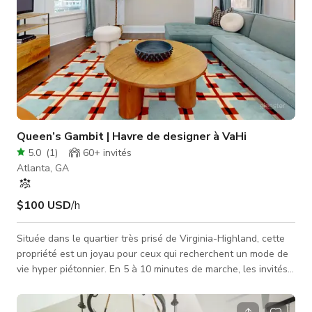
Queen’s Gambit | Havre de designer à VaHi
5.0
(
1
)
60+
invités
Atlanta, GA
$100 USD
/h
Située dans le quartier très prisé de Virginia-Highland, cette
propriété est un joyau pour ceux qui recherchent un mode de
vie hyper piétonnier. En 5 à 10 minutes de marche, les invités
peuvent explorer le dynamique Atlanta BeltLine, profiter de
nombreuses randonnées et pistes cyclables, ou se détendre