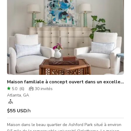
heures. Ouvert à la location pour des périodes plus courtes.
Utili
Maison familiale à concept ouvert dans un excellent qu
5.0
(
6
)
30
invités
Atlanta, GA
$55 USD
/h
Maison dans le beau quartier de Ashford Park situé à environ