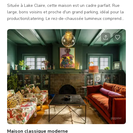
Située à Lake Claire, cette maison est un cadre parfait. Rue
large, bons voisins et proche d'un grand parking, idéal pour la
production/catering. Le rez-de-chaussée lumineux comprend
une cuisine, un espace de vie/salle à manger ouvert, une salle
à manger formelle et un salon avec cheminée et étagères
intégrées. À l'étage se trouvent une chambre principale avec
salle de bain attenante et trois chambres pour préadolescents
avec salle de bain. Le jardin avant est joliment paysagé ave
Maison classique moderne