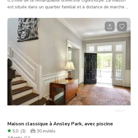
0,5 mile de la remarquable université Oglethorpe. La maison
est située dans un quartier familial et à distance de marche de
l'école primaire et des parcs du quartier. Cette maison à
concept ouvert comprend une salle à manger
surdimensionnée, un grand salon menant à la terrasse, et une
cuisine récemment rénovée avec un grand îlot. À côté de la
cuisine se trouve un salon pour adultes. Mobilier neuf et mis à
jour dans t
Maison classique à Ansley Park, avec piscine
5.0
(
3
)
30
invités
Atlanta, GA