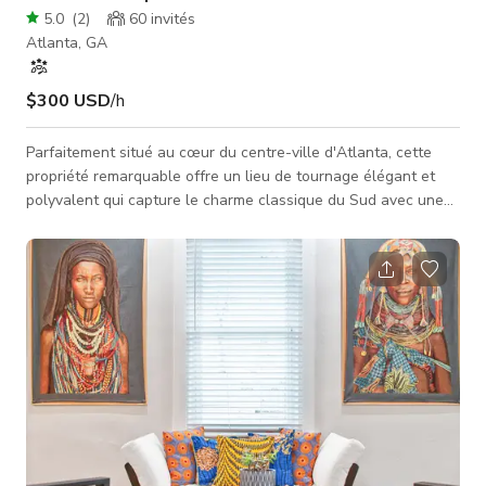
5.0
(
2
)
60
invités
Atlanta, GA
$300 USD
/h
Parfaitement situé au cœur du centre-ville d'Atlanta, cette
propriété remarquable offre un lieu de tournage élégant et
polyvalent qui capture le charme classique du Sud avec une
touche moderne. Située dans le quartier historique d'Ansley
Park, cette résidence dégage du caractère avec son
architecture intemporelle, ses entrées accueillantes et son
aménagement paysager luxuriant. La maison dispose
d'intérieurs spacieux avec de hauts plafonds, de magnifiques
planchers en chêne, des b