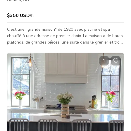
$350 USD
/h
C'est une "grande maison" de 1920 avec piscine et spa
chauffé à une adresse de premier choix. La maison a de hauts
plafonds, de grandes pièces, une suite dans le grenier et trois
porches. Il y a une cuisine de cuisinier, un barbecue au gaz et
un parking dans l'allée. Elle fait environ 5 000 sq. ft. Ansley
Park est un quartier prestigieux d'Atlanta, comparable à
Beacon Hill à Boston ou à l'Upper West Side à Manhattan. Il
fait partie du grand Midtown. L'emplacement est proche de
Piedmont