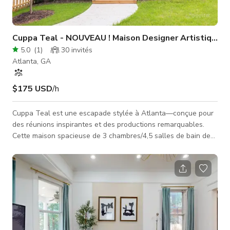
Cuppa Teal - NOUVEAU ! Maison Designer Artistique à
5.0
(
1
)
30
invités
Atlanta, GA
$175 USD
/h
Cuppa Teal est une escapade stylée à Atlanta—conçue pour
des réunions inspirantes et des productions remarquables.
Cette maison spacieuse de 3 chambres/4,5 salles de bain de
designer comprend deux suites élégantes avec lits king, un
bureau dédié, et des détails luxueux partout, offrant le parfait
mélange de confort et sophistication. Mettez en scène avec la
lumière naturelle, des intérieurs soignés, une cheminée à gaz
confortable, et des décors polyvalents sur la véranda, le