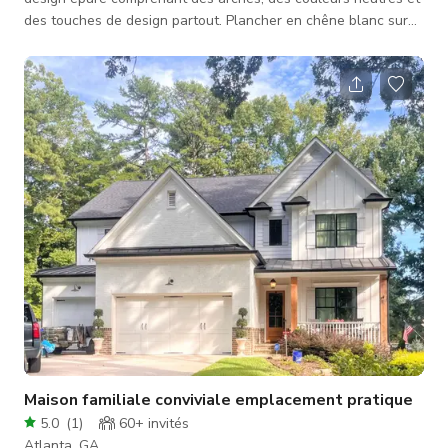
des touches de design partout. Plancher en chêne blanc sur
les deux derniers niveaux, cuisine moderne de chef aux
couleurs neutres avec des composants design et un plan
ouvert complet incluant un grand accès par porte vitrée à un
porche voûté avec moustiquaire. La cuisine comprend une
grande cuisine de service et un vestiaire avec casiers et
bureau d'écriture. Salon ave
Maison familiale conviviale emplacement pratique
5.0
(
1
)
60+
invités
Atlanta, GA