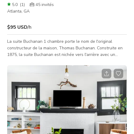
5.0
(
1
)
45
invités
Atlanta, GA
$95 USD
/h
La suite Buchanan 1 chambre porte le nom de l'original
constructeur de la maison, Thomas Buchanan. Construite en
1875, la suite Buchanan est nichée vers l'arrière avec un
passage secret intégré dans le lambris mural de la maison
principale. Ne vous inquiétez pas, les deux côtés du passage
sont verrouillés :) Profitez de la baignoire à pattes d'époque et
du carrelage sur la cheminée ainsi que des planchers en pin
cœur qui rappellent les jours de gloire de la maison. Cuisine
complète