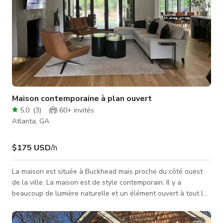
Maison contemporaine à plan ouvert
5.0
(
3
)
60+
invités
Atlanta, GA
$175 USD
/h
La maison est située à Buckhead mais proche du côté ouest
de la ville. La maison est de style contemporain. Il y a
beaucoup de lumière naturelle et un élément ouvert à tout le
premier étage. Il y a beaucoup de fenêtres au niveau principal.
Le terrain arrière est ouvert avec beaucoup de grands arbres.