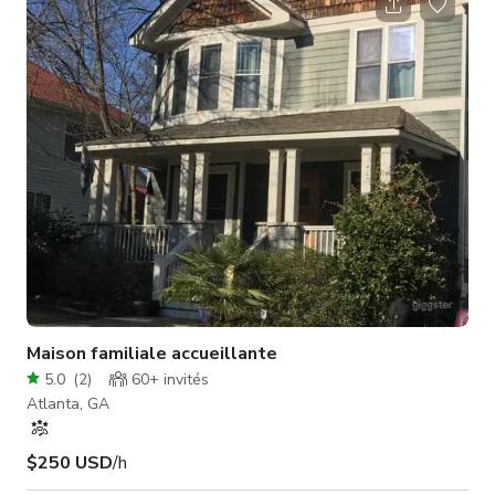
La propriété est clôturée avec une clôture en fer noir.
Maison familiale accueillante
5.0
(
2
)
60+
invités
Atlanta, GA
$250 USD
/h