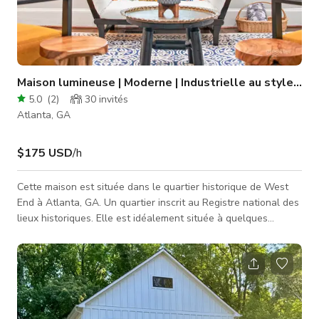
Maison lumineuse | Moderne | Industrielle au style écl
5.0
(
2
)
30
invités
Atlanta, GA
$175 USD
/h
Cette maison est située dans le quartier historique de West
End à Atlanta, GA. Un quartier inscrit au Registre national des
lieux historiques. Elle est idéalement située à quelques
minutes du centre-ville, de Buckhead, Midtown, East Atlanta
et de l'aéroport. Très proche des studios Tyler Perry, des bus
et trains MARTA, des autoroutes 20/75/85, du Westside
Beltline, des parcs et des brasseries. Si vous cherchez
différentes options visuelles en un seul endroit, cet espace
éclectique est