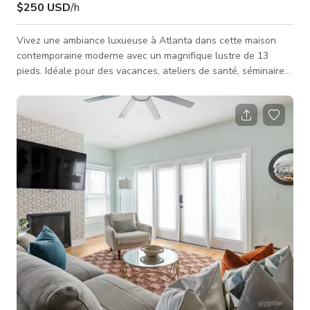
$250 USD
/h
Vivez une ambiance luxueuse à Atlanta dans cette maison
contemporaine moderne avec un magnifique lustre de 13
pieds. Idéale pour des vacances, ateliers de santé, séminaires
d'affaires ou productions vidéo, film ou musique. Cette
propriété dispose d'un intérieur contemporain global, d'un plan
ouvert avec une excellente lumière naturelle, un éclairage
LED en bordure, des plafonds de 20 pieds dans la salle
familiale avec un lustre minimaliste sphérique à LED
changeant de couleur, et un