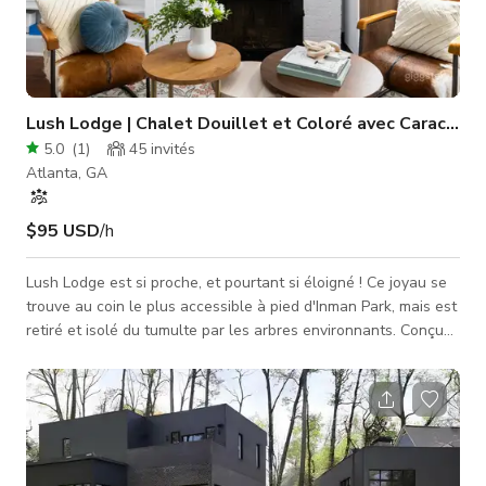
Lush Lodge | Chalet Douillet et Coloré avec Caractère
5.0
(
1
)
45
invités
Atlanta, GA
$95 USD
/h
Lush Lodge est si proche, et pourtant si éloigné ! Ce joyau se
trouve au coin le plus accessible à pied d'Inman Park, mais est
retiré et isolé du tumulte par les arbres environnants. Conçu
pour se fondre dans la nature, vous pourriez manquer ce
chalet douillet sans sa porte rouge vif et joyeuse. Cette
touche de couleur est juste un avant-goût de ce qui vous
attend à l'intérieur ! En entrant, vous verrez le salon
éclectique avec cheminée, TV, fresque murale vibrante et
beaucoup d'espa