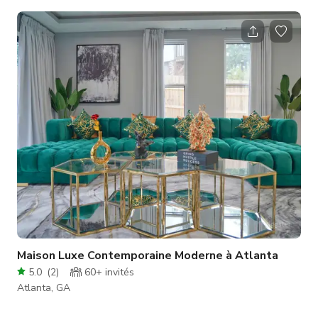
productions non scénarisées. La maison dispose d'un
agencement ouvert, d'une abondance de lumière naturelle et
de multiples options de tournage intérieur/extérieur, avec une
ambiance résidentielle haut de gamme mais très vivable qui
rend bien à l'écran. La propriété offre plusieurs
environnements de t
Maison Luxe Contemporaine Moderne à Atlanta
5.0
(
2
)
60+
invités
Atlanta, GA