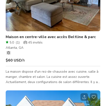
Maison en centre-ville avec accès Beltline & parc
5.0
(
1
)
45
invités
Atlanta, GA
$60 USD
/h
La maison dispose d'un rez-de-chaussée avec cuisine, salle à
manger, chambre et salon. La cuisine est assez ouverte.
Actuellement, deux configurations de salon différentes. Il y a
aussi une cheminée. Le rez-de-chaussée est assez nu et
simple, ce qui permet une réorganisation et l'utilisation de
décors. Il y a des canapés et une décoration légère
actuellement en place. Espace idéal pour courts-métrages,