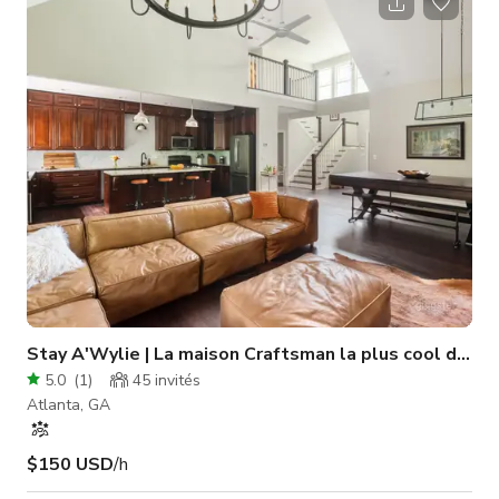
dans les parcs luxuriants. Le quartier regorge également de
restaurants charmants, de cafés tendance et de boutiques
uniques. En tant qu'invité privilégié, vous aurez accès aux fou
Stay A'Wylie | La maison Craftsman la plus cool d'E
5.0
(
1
)
45
invités
Atlanta, GA
$150 USD
/h