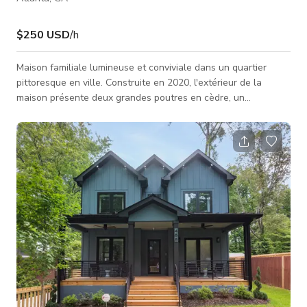
$250 USD
/h
Maison familiale lumineuse et conviviale dans un quartier
pittoresque en ville. Construite en 2020, l'extérieur de la
maison présente deux grandes poutres en cèdre, un
revêtement blanc et un garage pour trois voitures. Entrez
dans un rez-de-chaussée à concept ouvert, avec une cuisine
blanche lumineuse, des plans de travail en quartz blanc et
des appareils en acier inoxydable. Le salon blanc ouvert
présente des poutres en cèdre apparentes et une cheminée à
gaz en brique. Il y a aussi u