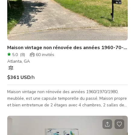
Maison vintage non rénovée des années 1960-70-80, 
5.0
(
8
)
60
invités
Atlanta, GA
$361 USD
/h
Maison vintage non rénovée des années 1960/1970/1980,
meublée, est une capsule temporelle du passé. Maison propre
et bien entretenue de 2 étages avec 4 chambres, 2 salles de
bains complètes, 1 demi-salle de bain, et 2200 pieds carrés
sur un cul-de-sac avec un terrain de 3/4 d'acre. Cuisine
vintage. Grands jardins avant et arrière. Pas de murs blancs.
Propriétaire d'origine. Tarification basée sur une journée de 12