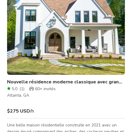
rassemblements d'événements et ambiance chaleureuse de
maison. Nous disposons
Nouvelle résidence moderne classique avec grand jard
5.0
(
1
)
60+
invités
Atlanta, GA
$275 USD
/h
Une belle maison résidentielle construite en 2021 avec un
design épuré comprenant des arches, des couleurs neutres et