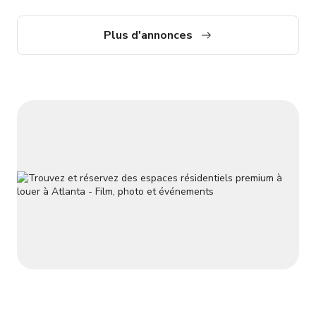
comprend 5 chambres, 6 salles de bain et demie, salon, salle à
manger, salon, 4 balcons, 2 suites parentales avec une suite
principale au 4e niveau. La maison d'amis adjacente est un
Plus d'annonces
espace de divertissement de luxe sur 2 niveaux. Elle
comprend une petite cuisine, une salle de bain complète, un
bar et un balcon, pr�