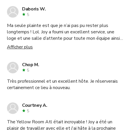
Daboris W.
5
Ma seule plainte est que je n’ai pas pu rester plus
longtemps ! Lol. Joy a fourni un excellent service, une
loge et une salle d’attente pour toute mon équipe ainsi
que des commodités dans la salle de bain. Le processus
Afficher plus
de paiement a été facile, et elle m’a même permis de
visiter avant de réserver ! Cet endroit est INCROYABLE
ET LE SERVICE EST ÉGALEMENT À LA HAUTEUR !
Chop M.
5
Très professionnel et un excellent hôte. Je réserverais
certainement ce lieu à nouveau.
Courtney A.
5
The Yellow Room Atl était incroyable ! Joy a été un
plaisir de travailler avec elle et j'ai hâte à la prochaine