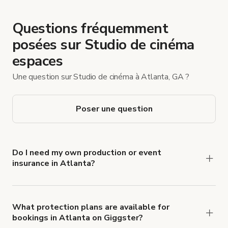
Questions fréquemment
posées sur Studio de cinéma
espaces
Une question sur Studio de cinéma à Atlanta, GA ?
Poser une question
Do I need my own production or event
insurance in Atlanta?
Yes. All renters are required to carry
Comprehensive Liability and Property Damage
insurance with liability coverage of no less than
What protection plans are available for
bookings in Atlanta on Giggster?
$1,000,000.