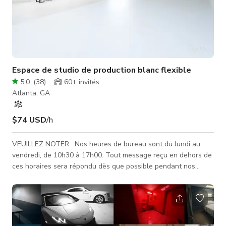
Espace de studio de production blanc flexible
5.0
(
38
)
60+
invités
Atlanta, GA
$74 USD
/h
VEUILLEZ NOTER : Nos heures de bureau sont du lundi au
vendredi, de 10h30 à 17h00. Tout message reçu en dehors de
ces horaires sera répondu dès que possible pendant nos
heures d'ouverture. Si vous avez une réservation programmée
avec nous, un hôte de studio sera disponible par téléphone
jusqu'à 10 minutes avant le début de votre réservation. Ce
studio est un espace créatif de 3000 pieds carrés conçu pour
la photographie et la vidéographie. La scène présente des