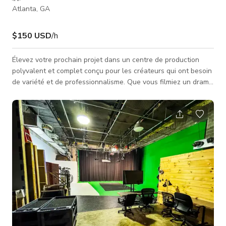
Atlanta, GA
$150 USD
/h
Élevez votre prochain projet dans un centre de production
polyvalent et complet conçu pour les créateurs qui ont besoin
de variété et de professionnalisme. Que vous filmiez un drame
à enjeux élevés, enregistriez un podcast de premier ordre ou
organisiez un événement en direct, notre espace offre la
flexibilité nécessaire pour donner vie à toute vision. L'Espace
Notre installation comprend une gamme de décors debout
professionnels et d'espaces de production fonctionnels,
notamment