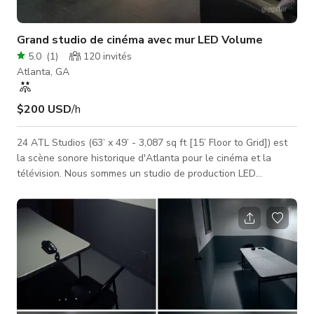
Grand studio de cinéma avec mur LED Volume
5.0
(
1
)
120
invités
Atlanta, GA
$200 USD
/h
24 ATL Studios (63’ x 49’ - 3,087 sq ft [15’ Floor to Grid]) est
la scène sonore historique d'Atlanta pour le cinéma et la
télévision. Nous sommes un studio de production LED
spécialisé dans la production virtuelle avec notre mur de
volume LED géant (30’ de large sur 13,6’ de haut) avec deux
murs LED mobiles sur roues (9’ de large sur 10’ de haut) ainsi
que notre mur Hard Cyc. En plus de notre studio insonorisé,
nous proposons également plusieurs ordinateurs de lecture, n