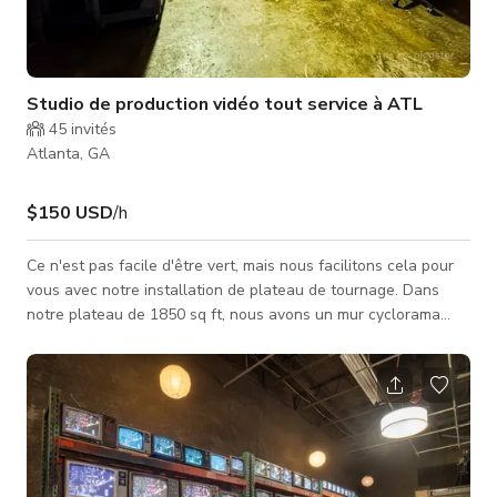
Studio de production vidéo tout service à ATL
45
invités
Atlanta, GA
$150 USD
/h
Ce n'est pas facile d'être vert, mais nous facilitons cela pour
vous avec notre installation de plateau de tournage. Dans
notre plateau de 1850 sq ft, nous avons un mur cyclorama
vert en "L" de 15' de haut (un mur fait 36' et l'autre 26'). Le
studio dispose également d'un cyclorama blanc de 21' de long
et 15' de haut. Il est assez grand pour y faire entrer une
voiture, mais veuillez éviter de l'utiliser comme skatepark.
Nous avons aussi une salle de maquillage et beaucoup de
places de parking