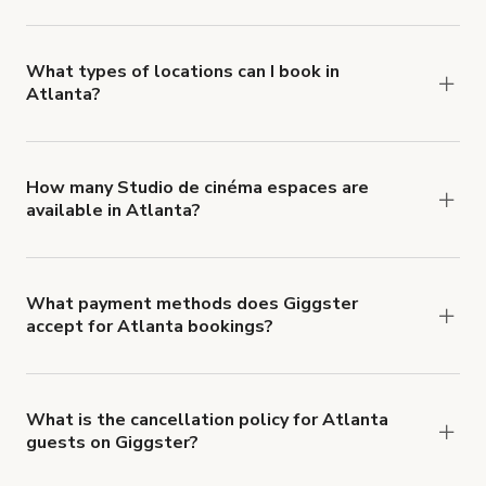
Giggster offers Damage Protection coverage that
you can add to a booking at checkout.
Learn more
about Giggster's Damage Protection coverage.
What types of locations can I book in
Atlanta?
You can choose from 42 types! Just search for
locations in Atlanta at
giggster.com
, then click
'Filters' to look for something specific.
How many Studio de cinéma espaces are
available in Atlanta?
Right now, there are 923 Studio de cinéma
espaces available in Atlanta.
What payment methods does Giggster
accept for Atlanta bookings?
You can pay for your booking with a credit card, or
with ACH or wire transfer for bookings over $4k.
What is the cancellation policy for Atlanta
guests on Giggster?
Refund options vary, based on when the booking