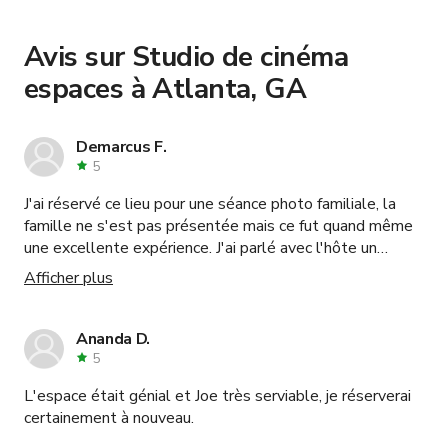
book and pay for the location in a couple of clicks.
Learn more about booking locations
.
Avis sur Studio de cinéma
espaces à Atlanta, GA
Demarcus F.
5
J'ai réservé ce lieu pour une séance photo familiale, la
famille ne s'est pas présentée mais ce fut quand même
une excellente expérience. J'ai parlé avec l'hôte un
instant, j'ai acquis des connaissances et quand j'ai décidé
Afficher plus
de faire ma propre séance photo, il a été très utile. Je
réserverai certainement à nouveau, merci Joe et James.
Ananda D.
5
L'espace était génial et Joe très serviable, je réserverai
certainement à nouveau.