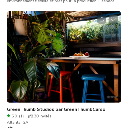
environnement flexible et prêt pour la production. L'espace
comprend une collection croissante de décors fixes, de pièces
fonctionnelles et d'équipements essentiels pour soutenir les
tournages de films, publicités, clips musicaux et séances
photo. Caractéristiques du studio et décors : Décor de
chambre de patient d'hôpital Décor de salle d'interrogatoire
Décor de file d'
GreenThumb Studios par GreenThumbCarso
5.0
(
1
)
30
invités
Atlanta, GA