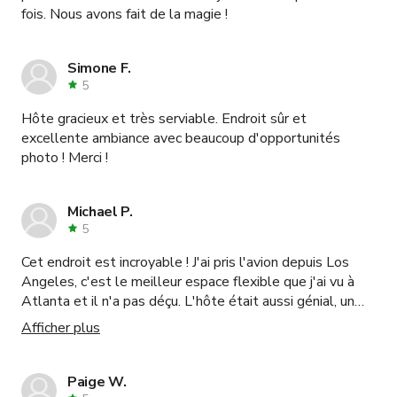
fois. Nous avons fait de la magie !
Simone F.
5
Hôte gracieux et très serviable. Endroit sûr et
excellente ambiance avec beaucoup d'opportunités
photo ! Merci !
Michael P.
5
Cet endroit est incroyable ! J'ai pris l'avion depuis Los
Angeles, c'est le meilleur espace flexible que j'ai vu à
Atlanta et il n'a pas déçu. L'hôte était aussi génial, un
plaisir de l'avoir sur place, je le recommanderais à tout le
Afficher plus
monde !
Paige W.