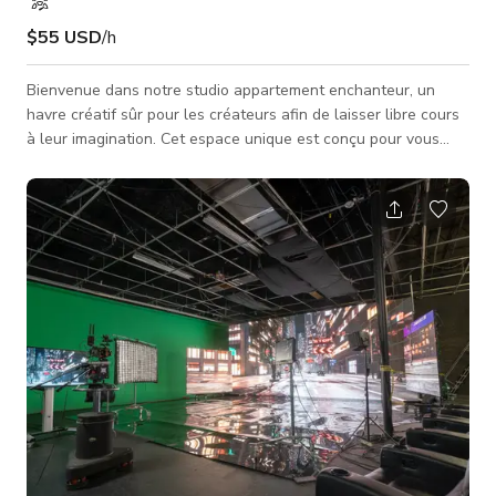
$55 USD
/h
Bienvenue dans notre studio appartement enchanteur, un
havre créatif sûr pour les créateurs afin de laisser libre cours
à leur imagination. Cet espace unique est conçu pour vous
transporter dans une atmosphère de jungle, avec de belles
œuvres d'art, de grandes plantes luxuriantes et des
écosystèmes divers à l'intérieur qui créent un environnement
immersif faisant le lien entre la vie urbaine et la nature. Des
aquariums et d'autres éléments naturels renforcent encore
l'ambiance capt