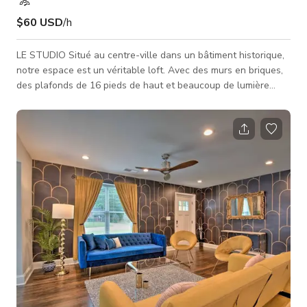
$60 USD
/h
LE STUDIO Situé au centre-ville dans un bâtiment historique,
notre espace est un véritable loft. Avec des murs en briques,
des plafonds de 16 pieds de haut et beaucoup de lumière
naturelle provenant de grandes fenêtres industrielles. Cet
espace créatif est un mélange d’ambiance mid-century
modern, d’atmosphère industrielle apparente et de galerie
d’art minimaliste. Nos clients ont inclus GQ Magazine, MTV,
The Weather Channel, The Athlete's Foot pour n’en nommer
que quelques-uns.