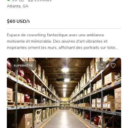
Atlanta, GA
$60 USD
/h
Espace de coworking fantastique avec une ambiance
motivante et mémorable. Des œuvres d'art vibrantes et
inspirantes ornent les murs, affichant des portraits sur toile
d'icônes légendaires de la culture et des œuvres audacieuses
qui inspirent la grandeur chez les spectateurs. Lumière
stroboscopique pour changer l'ambiance et alléger
SUPERHÔTE
l'atmosphère. TV intelligente de 60 pouces avec Roku,
YouTube, Amazon, etc. L'espace comprend une zone de
rassemblement pouvant accueillir 15 personnes, une z