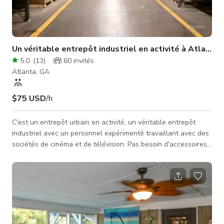
Un véritable entrepôt industriel en activité à Atlanta
5.0
(
13
)
60
invités
Atlanta, GA
$75 USD
/h
C'est un entrepôt urbain en activité, un véritable entrepôt
industriel avec un personnel expérimenté travaillant avec des
sociétés de cinéma et de télévision. Pas besoin d'accessoires
pour rendre l'entrepôt authentique, nous sommes la vraie
affaire. Palettes de marchandises, chariots élévateurs,
transpalettes, espace bureau équipé, etc. Emplacement
excellent et très sûr dans le nord d'Atlanta avec beaucoup de
places de parking pour jusqu'à 30 voitures, camions, camping-
cars, e