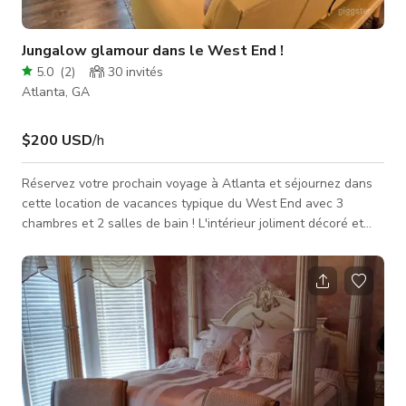
Jungalow glamour dans le West End !
5.0
(
2
)
30
invités
Atlanta, GA
$200 USD
/h
Réservez votre prochain voyage à Atlanta et séjournez dans
cette location de vacances typique du West End avec 3
chambres et 2 salles de bain ! L'intérieur joliment décoré et
rénové comprend tout ce dont vous avez besoin, y compris
une cuisine entièrement équipée, pour faire de cet endroit
votre chez-vous loin de chez vous. À seulement quelques
miles du centre-ville, les options de divertissement sont
infinies ! Visitez le West End BeltLine, passez une soirée
relaxante à l'Aquarium