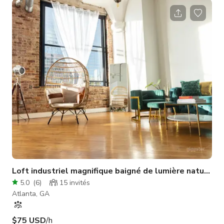
améliorera l'expérience de narration visuelle. En sortant, une
vaste terrasse offre un cadre idéal pour les rassemblements
en plein air et des vues à couper le souffle sur le coucher du
soleil au-dessus de l'eau. Les jardins paysagers tropicaux,
ornés de
Loft industriel magnifique baigné de lumière naturelle
5.0
(
6
)
15
invités
Atlanta, GA
$75 USD
/h