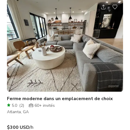
accueillants bordent la rue dans le vrai style du Sud. Lorsque
vous êtes prêt à sortir, vous pouvez profiter d'un brunch, de
burgers et de bières à seulement deux pâtés de maisons de
cette maison incroyable, de plus l'autoroute est à proximité po
Ferme moderne dans un emplacement de choix
5.0
(
2
)
60+
invités
Atlanta, GA
$300 USD
/h