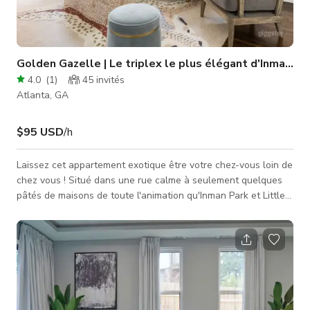
Golden Gazelle | Le triplex le plus élégant d'Inman Pa
4.0
(
1
)
45
invités
Atlanta, GA
$95 USD
/h
Laissez cet appartement exotique être votre chez-vous loin de
chez vous ! Situé dans une rue calme à seulement quelques
pâtés de maisons de toute l'animation qu'Inman Park et Little
Five Points ont à offrir, ce logement de luxe est vraiment le
meilleur des deux mondes. Le parc voisin offre beaucoup
d'espaces verts, que vous pouvez apprécier depuis le salon
extérieur. Une fois entré dans la maison, un charmant salon,
une cuisine bien équipée et une salle à manger séparée vous
invit