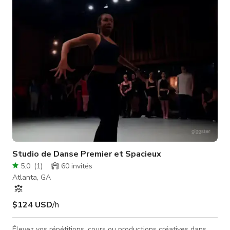
principale/salle de bain avec baignoire jacuzzi. Le 4ème étage
comprend le salon/salle à manger/cuisine et une demi-salle de
bai
Studio de Danse Premier et Spacieux
5.0
(
1
)
60
invités
Atlanta, GA
$124 USD
/h
Élevez vos répétitions, cours ou productions créatives dans