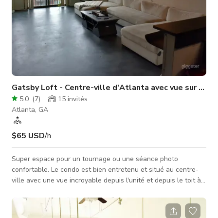
Gatsby Loft - Centre-ville d'Atlanta avec vue sur la vil
5.0
(
7
)
15
invités
Atlanta, GA
$65 USD
/h
Super espace pour un tournage ou une séance photo
confortable. Le condo est bien entretenu et situé au centre-
ville avec une vue incroyable depuis l'unité et depuis le toit à
360 degrés. Le condo dispose de grandes fenêtres et de
grandes portes coulissantes en verre laissant entrer
beaucoup de lumière naturelle. L'unité fait environ 1 100 sq ft