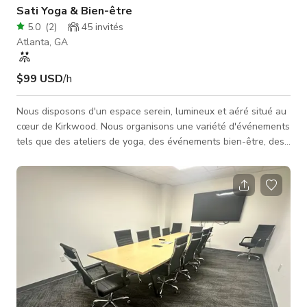
Sati Yoga & Bien-être
5.0
(
2
)
45
invités
Atlanta, GA
$99 USD
/h
Nous disposons d'un espace serein, lumineux et aéré situé au
cœur de Kirkwood. Nous organisons une variété d'événements
tels que des ateliers de yoga, des événements bien-être, des
baby showers et bridal showers, de la musique live, des
marchés de vendeurs, des expositions d'art, et bien plus
encore. Nous avons un grand studio ouvert avec beaucoup de
lumière, parfait pour les publicités télévisées, clips musicaux,
contenu pour les réseaux sociaux, et plus encore. Profitez
d'un