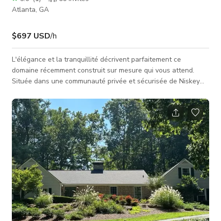
Atlanta, GA
$697 USD
/h
L'élégance et la tranquillité décrivent parfaitement ce
domaine récemment construit sur mesure qui vous attend.
Située dans une communauté privée et sécurisée de Niskey
Lake, cette maison unique en son genre possède tous les
luminaires modernes magnifiques, de belles lignes
architecturales, un intérieur baigné de lumière, des planchers
en bois de cèdre et chêne partout, ainsi que toutes les options
pour correspondre à votre style de vie luxueux. Magnifique
attrait extérieur ave