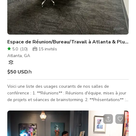
Espace de Réunion/Bureau/Travail à Atlanta & Plus !
5.0
(
10
)
15
invités
Atlanta, GA
$50 USD
/h
Voici une liste des usages courants de nos salles de
conférence : 1. **Réunions** : Réunions d'équipe, mises à jour
de projets et séances de brainstorming. 2. **Présentations** :
Présentations aux clients, parties prenantes ou membres de
l'équipe. 3. **Sessions de formation** : Ateliers, programmes
de formation ou séminaires. 4. **Entretiens** : Organisation
d'entretiens d'embauche et évaluations des candidats. 5.
**Consultations clients** : Rencontres avec les clients pour