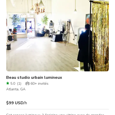
avec une ambiance loft ouverte. Comprend un bar entièrement
équipé, une chaise papasan suspendue aux plafonds en béton
de 10 pieds, une chamb
Beau studio urbain lumineux
5.0
(
1
)
60+
invités
Atlanta, GA
$99 USD
/h