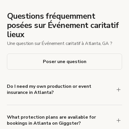
Questions fréquemment
posées sur Événement caritatif
lieux
Une question sur Événement caritatif à Atlanta, GA ?
Poser une question
Do I need my own production or event
insurance in Atlanta?
Yes. All renters are required to carry
Comprehensive Liability and Property Damage
insurance with liability coverage of no less than
What protection plans are available for
bookings in Atlanta on Giggster?
$1,000,000.