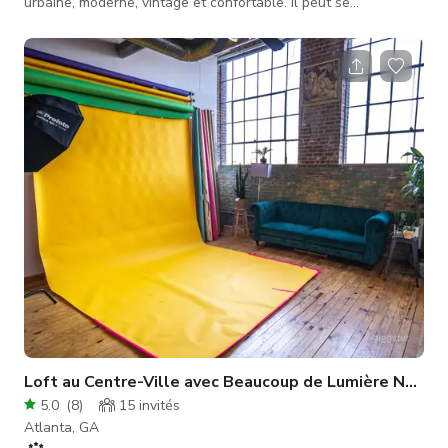
urbaine, moderne, vintage et confortable. Il peut se
transformer de café en espace de scène ouverte pour
poésie/musique, café, dîner intime et dispose d’un patio en
bois intégré idéal pour rencontrer un ami, travailler
tranquillement, lire ou observer le monde (Atlanta) passer.
Loft au Centre-Ville avec Beaucoup de Lumière Nature
5.0
(
8
)
15
invités
Atlanta, GA