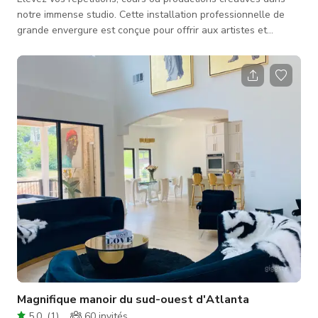
notre immense studio. Cette installation professionnelle de
grande envergure est conçue pour offrir aux artistes et
instructeurs la toile blanche ultime pour le mouvement.
Définie par son échelle incroyable et son esthétique
industrielle-moderne élégante, ce studio offre un
environnement fluide pour tout, des répétitions de troupe à
grande échelle aux ateliers de fitness dynamiques. L'espace
présente une disposition à c
Magnifique manoir du sud-ouest d'Atlanta
5.0
(
1
)
60
invités