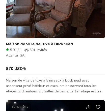
Maison de ville de luxe à Buckhead
5.0
(
3
)
60+
invités
Atlanta, GA
$70 USD
/h
Maison de ville de luxe à 5 niveaux à Buckhead avec
ascenseur privé intérieur et escaliers desservant tous les
étages. 2 chambres. 2,5 salles de bains. Le 1er étage est un
hall d'entrée avec accès par escalier à l'intérieur de la maison.
Le deuxième étage comprend une chambre/salle de bain et un
bureau/espace détente. Le 3ème étage comprend la chambre
SUPERHÔTE