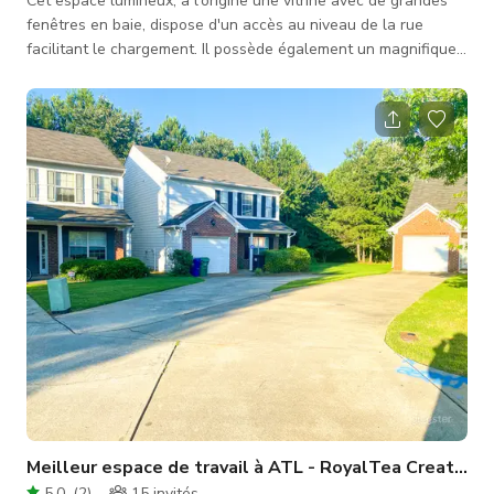
Cet espace lumineux, à l'origine une vitrine avec de grandes
fenêtres en baie, dispose d'un accès au niveau de la rue
facilitant le chargement. Il possède également un magnifique
lustre vintage suspendu à 20 pieds de hauteur sur plus de
1000 pieds carrés. Il offre un plan d'étage ouvert flexible avec
une option de loft au deuxième étage de 200 pieds carrés,
idéal pour une zone de maquillage/dressing ou une cabine DJ.
Les grands murs blancs créent une solution parfaite pour la
produc
Meilleur espace de travail à ATL - RoyalTea Creative 
5.0
(
2
)
15
invités