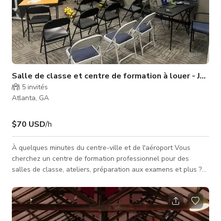
Salle de classe et centre de formation à louer - Jusqu
5
invités
Atlanta, GA
$70 USD
/h
À quelques minutes du centre-ville et de l'aéroport Vous
cherchez un centre de formation professionnel pour des
salles de classe, ateliers, préparation aux examens et plus ?
Nous avons tout ce dont vous avez besoin pour enseigner une
classe ou former des apprenants. Notre espace professionnel
de 1 400 sq ft peut accueillir jusqu'à 30 chaises de
conférence, 10 bureaux pour un style salle de classe, une