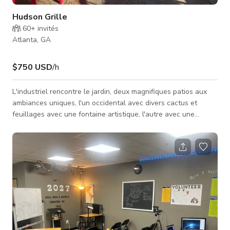
Hudson Grille
60+
invités
Atlanta, GA
$750 USD
/h
L'industriel rencontre le jardin, deux magnifiques patios aux
ambiances uniques, l'un occidental avec divers cactus et
feuillages avec une fontaine artistique, l'autre avec une
fontaine française du sud de la Nouvelle-Orléans, clôturé par
une grille en fer entourant la zone pavée. À l'intérieur,
plusieurs options variées sont disponibles, 4 bars, des
espaces événementiels privés pour des groupes de 30 à 500
personnes.