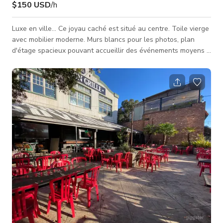
$150 USD
/h
Luxe en ville... Ce joyau caché est situé au centre. Toile vierge
avec mobilier moderne. Murs blancs pour les photos, plan
d'étage spacieux pouvant accueillir des événements moyens à
grands. Personnel professionnel sur place pour vous aider à
rendre votre journée inoubliable. Tarifs spéciaux pour les
organisateurs d'événements et les fournisseurs. Idéal pour les
productions avec loge sur place. Options personnalisées pour
ceux qui recherchent un « guichet unique » ou n'hésitez pa