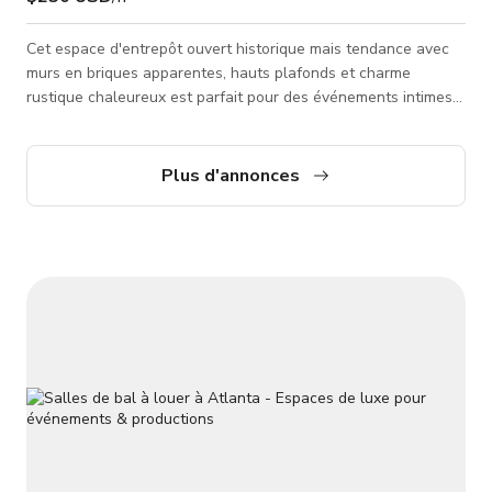
Cet espace d'entrepôt ouvert historique mais tendance avec
murs en briques apparentes, hauts plafonds et charme
rustique chaleureux est parfait pour des événements intimes
et des tournages. Conçu pour la polyvalence, il est idéal pour
des événements, réunions et séances créatives. La disposition
ouverte, le bar entièrement fonctionnel, les espaces lounge
Plus d'annonces
confortables et l’éclairage d’ambiance créent une atmosphère
accueillante qui mêle caractère vintage et modernité. Cet es