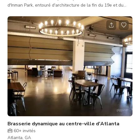
d'Inman Park, entouré d'architecture de la fin du 19e et du
début du 20e siècle. Conçu en 1880 avec une conscience
réfléchie de son environnement résidentiel, un joyau
architectural et un rappel gracieux du passé qui sert
aujourd'hui de site unique pour votre événement spécial.
*Veuillez contacter l'hôte pour un tarif personnalisé - peut
varier selon les heure
Brasserie dynamique au centre-ville d'Atlanta
60+
invités
Atlanta, GA