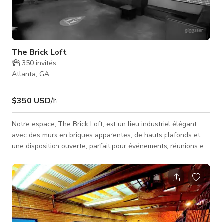
The Brick Loft
350
invités
Atlanta, GA
$350 USD
/h
Notre espace, The Brick Loft, est un lieu industriel élégant
avec des murs en briques apparentes, de hauts plafonds et
une disposition ouverte, parfait pour événements, réunions et
séances photo/film créatives. Avec une ambiance rustique
mais moderne, des coins salon confortables et un niveau
mezzanine, ce cadre unique offre polyvalence et caractère
pour tout rassemblement. Cet espace est disponible pour
événements, réunions et séances photo/film.