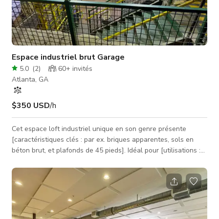
Espace industriel brut Garage
5.0
(
2
)
60+
invités
Atlanta, GA
$350 USD
/h
Cet espace loft industriel unique en son genre présente
[caractéristiques clés : par ex. briques apparentes, sols en
béton brut, et plafonds de 45 pieds]. Idéal pour [utilisations :
par ex. film/TV, séances éditoriales ou clips musicaux], ce lieu
flexible offre [avantages : Wi-Fi, salles climatisées à côté du
garage/entrepôt, accès de chargement au niveau de la rue,
etc.]. Capacité de 250 personnes, disponible 24h/24 et 7j/7.
Plus de 5 tournages commerciaux déjà organisés.