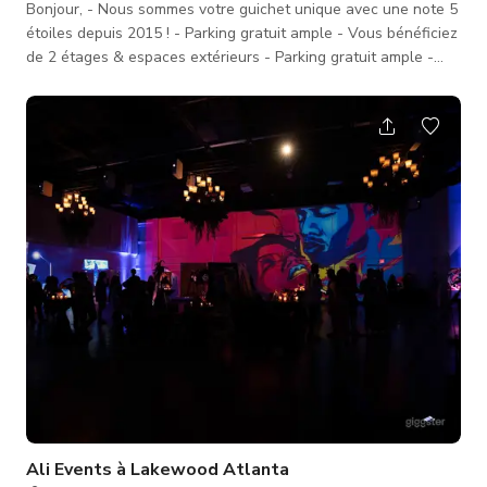
Bonjour, - Nous sommes votre guichet unique avec une note 5
étoiles depuis 2015 ! - Parking gratuit ample - Vous bénéficiez
de 2 étages & espaces extérieurs - Parking gratuit ample -
Entièrement meublé - Apportez vos propres prestataires ou
demandez à notre équipe de tout gérer pour vous. - Consultez
les tarifs sur tagocenter.com - Envoyez-nous un SMS pour une
réponse plus rapide au (678) 768-3717
Ali Events à Lakewood Atlanta