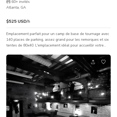
60+
invités
Atlanta, GA
$525 USD
/h
Emplacement parfait pour un camp de base de tournage avec
140 places de parking, assez grand pour les remorques et six
tentes de 80x40. L'emplacement idéal pour accueillir votre
prochain événement situé dans le quartier historique de
Lakewood Heights, pratique pour tout le métro d'Atlanta (5
mn du centre-ville, 10 mn de l'aéroport, (4 mn de l'I-75, I-85, I-
20, I-285)). Que ce soit votre réception de mariage de rêve, un
anniversaire marquant, une fête d'anniversaire ou un
événement d'