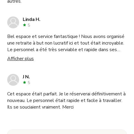
autres.
Linda H.
5
Bel espace et service fantastique ! Nous avons organisé
une retraite à but non lucratif ici et tout était incroyable.
Le personnel a été très serviable et rapide dans ses
réponses et nous n'avons eu aucun problème !
Afficher plus
J N.
5
Cet espace était parfait. Je le réserverai définitivement à
nouveau. Le personnel était rapide et facile à travailler.
Ils se souciaient vraiment. Merci