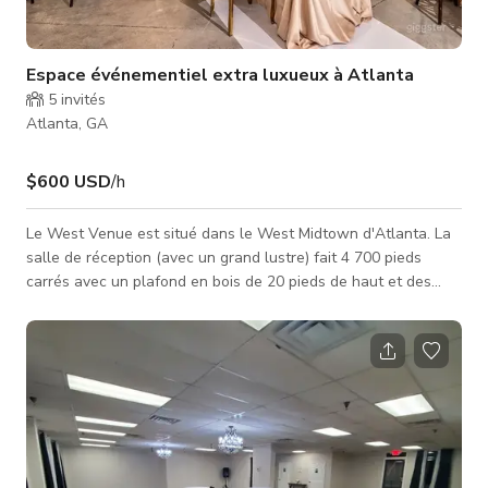
Espace événementiel extra luxueux à Atlanta
5
invités
Atlanta, GA
$600 USD
/h
Le West Venue est situé dans le West Midtown d'Atlanta. La
salle de réception (avec un grand lustre) fait 4 700 pieds
carrés avec un plafond en bois de 20 pieds de haut et des
poutres en bois, ce qui en fait un espace événementiel
particulièrement luxueux. Tarifs (8 heures) 3500 $ du lundi au
jeudi 4000 $ vendredi et dimanche 4500 $ samedi Inclus dans
le tarif : 25 tables rondes (diamètre 60”, 8 places) 200 chaises
Fruitwood Chivari (bois teinté brun foncé avec coussins
blancs) 3 ta