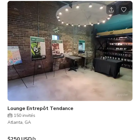
mariages élégants aux rassemblements d'entreprise
dynamiques et aux fêtes privées inoubliables. En tant que
décor pour Fast & Furious 7, l'espace possède une touche de
charme hollywoodien qui apporte excitation et caractère à
toute occasion. Ave
Lounge Entrepôt Tendance
150
invités
Atlanta, GA
$250 USD
/h