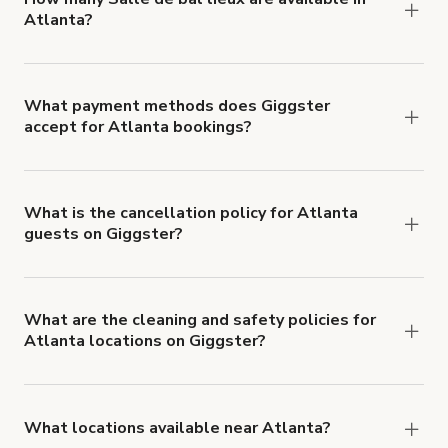
Atlanta?
Right now, there are 22 Salle de bal lieux
available in Atlanta.
What payment methods does Giggster
accept for Atlanta bookings?
You can pay for your booking with a credit card, or
with ACH or wire transfer for bookings over $4k.
What is the cancellation policy for Atlanta
guests on Giggster?
Refund options vary, based on when the booking
is canceled.
Learn more about Giggster's
cancellation and refund policy
.
What are the cleaning and safety policies for
Atlanta locations on Giggster?
Now more than ever, your health and safety is our
number one priority. We've outlined specific
health and safety requirements for both hosts
What locations available near Atlanta?