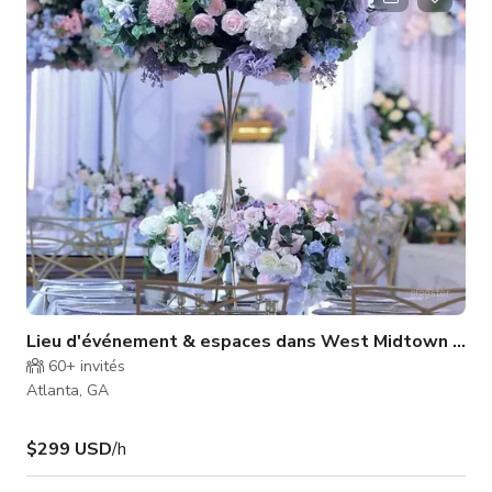
de retraite, cocktails de vacances, baby showers, fêtes de
remise de diplômes, showers nuptiales, séminaires, to
Lieu d'événement & espaces dans West Midtown Atla
60+
invités
Atlanta, GA
$299 USD
/h