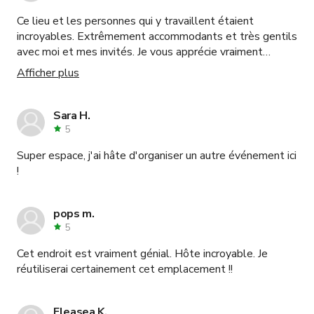
Ce lieu et les personnes qui y travaillent étaient
incroyables. Extrêmement accommodants et très gentils
avec moi et mes invités. Je vous apprécie vraiment
beaucoup.
Afficher plus
Sara H.
5
Super espace, j'ai hâte d'organiser un autre événement ici
!
pops m.
5
Cet endroit est vraiment génial. Hôte incroyable. Je
réutiliserai certainement cet emplacement !!
Eleasea K.