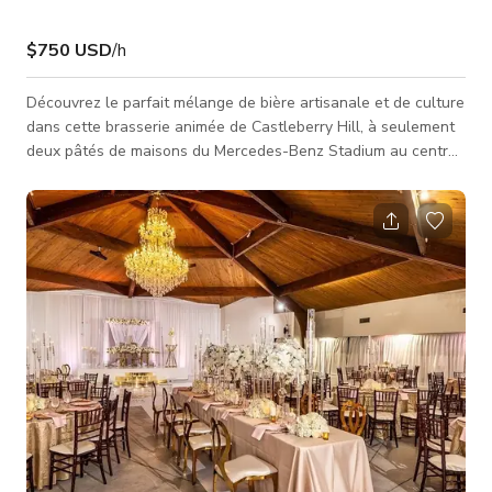
$750 USD
/h
Découvrez le parfait mélange de bière artisanale et de culture
dans cette brasserie animée de Castleberry Hill, à seulement
deux pâtés de maisons du Mercedes-Benz Stadium au centre-
ville d'Atlanta. Niché dans un quartier artistique et dynamique,
cet endroit est un incontournable pour les amateurs de bière,
les fans de sport et tous ceux qui souhaitent profiter de
bonnes bières dans un cadre dynamique. Que vous vous
prépariez pour un match, exploriez le côté créatif de la ville ou
s