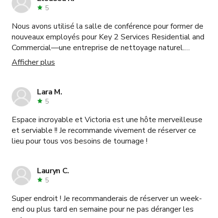
5
Nous avons utilisé la salle de conférence pour former de
nouveaux employés pour Key 2 Services Residential and
Commercial—une entreprise de nettoyage naturel.
L'endroit était superbe ! Propre, calme, spacieux, parking
Afficher plus
gratuit sur place et très accueillant ! Nous utiliserons
giggster.com pour organiser de futurs événements.
Merci.
Lara M.
5
Espace incroyable et Victoria est une hôte merveilleuse
et serviable !! Je recommande vivement de réserver ce
lieu pour tous vos besoins de tournage !
Lauryn C.
5
Super endroit ! Je recommanderais de réserver un week-
end ou plus tard en semaine pour ne pas déranger les