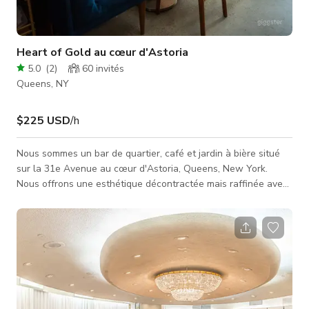
Heart of Gold au cœur d'Astoria
5.0
(
2
)
60
invités
Queens, NY
$225 USD
/h
Nous sommes un bar de quartier, café et jardin à bière situé
sur la 31e Avenue au cœur d'Astoria, Queens, New York.
Nous offrons une esthétique décontractée mais raffinée avec
des éléments éclectiques et du milieu du siècle moderne. La
surface intérieure est d'environ 700 pieds carrés, et la cour
arrière d'environ 800 pieds carrés, dont environ la moitié est
couverte par des tonnelles robustes. Contactez-nous ici pour
réserver