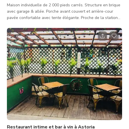
Maison individuelle de 2 000 pieds carrés. Structure en brique
avec garage & allée. Porche avant couvert et arrière-cour
pavée confortable avec tente élégante. Proche de la station
de métro M et R à la 46e rue au cœur d'Astoria Queens. À
distance de marche des studios Kaufman. Deux niveaux : le
premier étage est un espace de vie principal à concept ouvert,
aire de jeux pour enfants, salle à manger, cuisine et demi-
salle de bain, décor contemporain principalement de West Elm
et Crat
Restaurant intime et bar à vin à Astoria