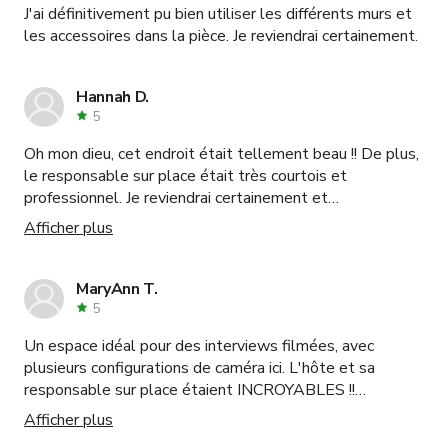
J'ai définitivement pu bien utiliser les différents murs et
les accessoires dans la pièce. Je reviendrai certainement.
Hannah D.
5
Oh mon dieu, cet endroit était tellement beau !! De plus,
le responsable sur place était très courtois et
professionnel. Je reviendrai certainement et
recommanderai cet emplacement.
Afficher plus
MaryAnn T.
5
Un espace idéal pour des interviews filmées, avec
plusieurs configurations de caméra ici. L'hôte et sa
responsable sur place étaient INCROYABLES !!
Excellente communication avec des instructions claires
Afficher plus
mais surtout, totalement disposés à s'adapter à notre