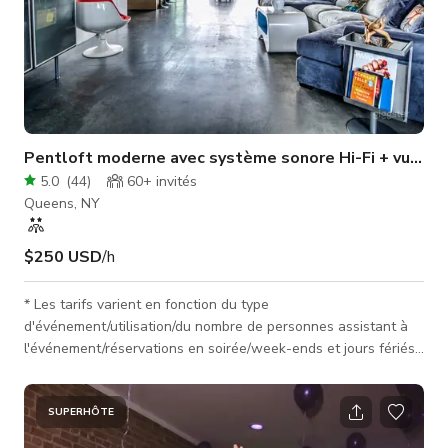
Pentloft moderne avec système sonore Hi-Fi + vue sur l
5.0
(
44
)
60+
invités
Queens, NY
$250 USD
/h
* Les tarifs varient en fonction du type
d'événement/utilisation/du nombre de personnes assistant à
l'événement/réservations en soirée/week-ends et jours fériés.
Envoyez-nous un message afin que nous puissions discuter
des détails & personnaliser votre devis. * J'ai conçu & construit
cet espace avec amour, soin & attention aux détails. Tout a
SUPERHÔTE
été construit dans l'intention de partager l'espace avec