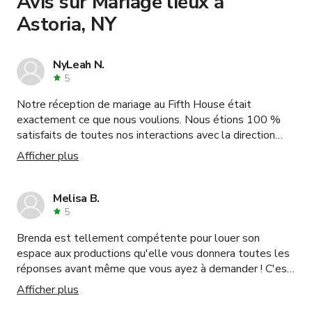
Avis sur Mariage lieux à
Astoria, NY
NyLeah N.
5
Notre réception de mariage au Fifth House était
exactement ce que nous voulions. Nous étions 100 %
satisfaits de toutes nos interactions avec la direction
pendant la planification. Ils ont répondu rapidement à
Afficher plus
toutes nos questions. Le responsable des installations
sur place, Shah, a été exceptionnel le jour de la
réception, s'assurant que nous avions tout ce dont nous
Melisa B.
avions besoin. Nos invités nous ont unanimement
5
complimentés sur le choix du lieu. C'était la taille
Brenda est tellement compétente pour louer son
parfaite pour notre fête de 70 invités. Nous
espace aux productions qu'elle vous donnera toutes les
recommanderions certainement Fifth House à nos amis
réponses avant même que vous ayez à demander ! C'est
et à notre famille.
rassurant de savoir que vous entrez dans un espace avec
Afficher plus
quelqu'un qui sait comment cela se passe et qui sait