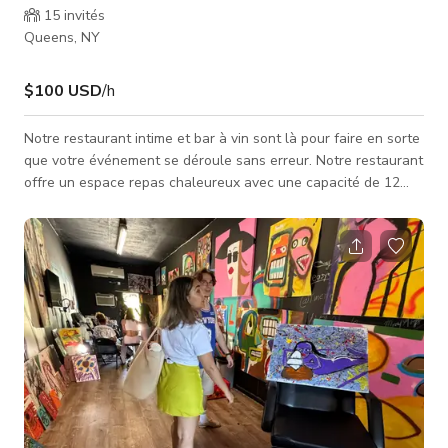
15
invités
Queens, NY
$100 USD
/h
Notre restaurant intime et bar à vin sont là pour faire en sorte
que votre événement se déroule sans erreur. Notre restaurant
offre un espace repas chaleureux avec une capacité de 12
invités. Nous avons des bancs rembourrés, des tabourets et
des ottomans en velours. Nous avons de la musique pour vous
faire bouger et des jeux de cartes pour montrer votre côté
compétitif. Nous disposons également d'internet et de prises
pour une soirée travail intense et vin encore plus intense.
Nous