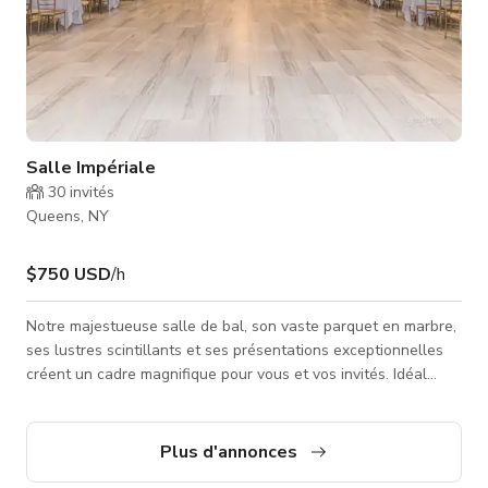
Salle Impériale
30
invités
Queens, NY
$750 USD
/h
Notre majestueuse salle de bal, son vaste parquet en marbre,
ses lustres scintillants et ses présentations exceptionnelles
créent un cadre magnifique pour vous et vos invités. Idéal
pour les mariages, quinceañeras, sweet 16, fêtes
d'anniversaire, événements d'entreprise, conférences,
concerts, et plus encore. Capacité maximale de 190 personnes
Plus d'annonces
assises, 330 debout.