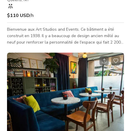
$110 USD
/h
Bienvenue aux Art Studios and Events. Ce bâtiment a été
construit en 1938. Il y a beaucoup de design ancien mêlé au
neuf pour renforcer la personnalité de l'espace qui fait 2 200
pieds carrés, sans compter le jardin arrière. Du bar à
l'extérieur, vous avez beaucoup d'espace pour l'aménager
comme vous le souhaitez. Art Studios a été créé par un artiste
connaissant le confort nécessaire pour organiser un
événement réussi. Nous espérons que vous apprécierez la
magie de cet espa