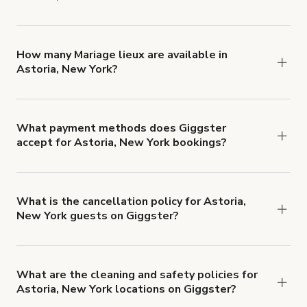
You can choose from 42 types! Just search for
locations in Astoria, New York at
giggster.com
,
then click 'Filters' to look for something specific.
How many Mariage lieux are available in
Astoria, New York?
Right now, there are 46 Mariage lieux available in
Astoria, New York.
What payment methods does Giggster
accept for Astoria, New York bookings?
You can pay for your booking with a credit card, or
with ACH or wire transfer for bookings over $4k.
What is the cancellation policy for Astoria,
New York guests on Giggster?
Refund options vary, based on when the booking
is canceled.
Learn more about Giggster's
cancellation and refund policy
.
What are the cleaning and safety policies for
Astoria, New York locations on Giggster?