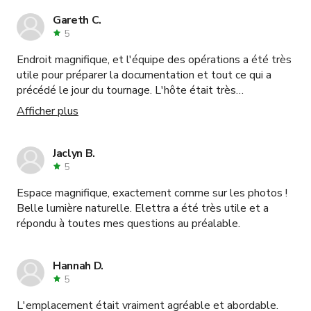
comment vous aider à le réaliser. Je louerais absolument
ici à nouveau.
Gareth C.
5
Endroit magnifique, et l'équipe des opérations a été très
utile pour préparer la documentation et tout ce qui a
précédé le jour du tournage. L'hôte était très
communicatif et réactif, et le responsable sur place était
Afficher plus
très serviable et sympathique. Je recommande vivement
ce lieu et cet hôte.
Jaclyn B.
5
Espace magnifique, exactement comme sur les photos !
Belle lumière naturelle. Elettra a été très utile et a
répondu à toutes mes questions au préalable.
Hannah D.
5
L'emplacement était vraiment agréable et abordable.