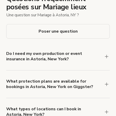
posées sur Mariage lieux
Une question sur Mariage à Astoria, NY ?
Poser une question
Do I need my own production or event
insurance in Astoria, New York?
Yes. All renters are required to carry
Comprehensive Liability and Property Damage
insurance with liability coverage of no less than
What protection plans are available for
bookings in Astoria, New York on Giggster?
$1,000,000.
Giggster offers Damage Protection coverage that
you can add to a booking at checkout.
Learn more
about Giggster's Damage Protection coverage.
What types of locations can I book in
Astoria, New York?