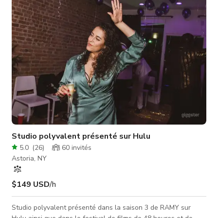
d'autres pour divers événements. Je serai présent pendant
l'évé
Studio polyvalent présenté sur Hulu
5.0
(
26
)
60
invités
Astoria, NY
$149 USD
/h
Studio polyvalent présenté dans la saison 3 de RAMY sur