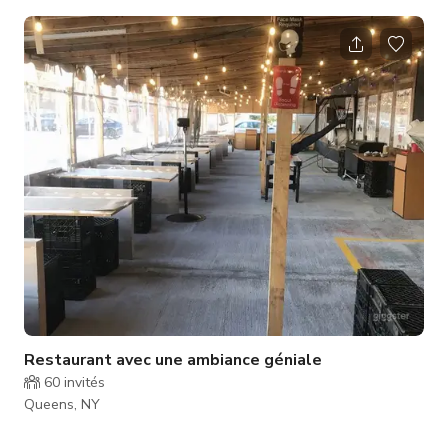
Moderne avec une touche d'ambiance de bar, votre lieu est ici.
Notre cour de 2500 pieds carrés est un espace unique dans
notre région. L'espace ouvert est flexible, bien que nous
offrions des tables et des sièges modernes. Climatisation et
chauffage radiant disponibles pendant les mois saisonniers.
Cont
Restaurant avec une ambiance géniale
60
invités
Queens, NY