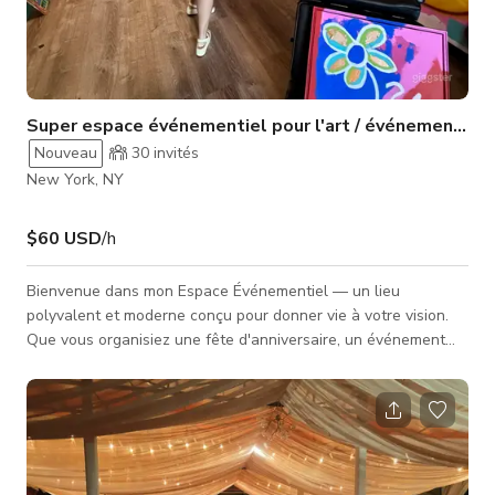
Super espace événementiel pour l'art / événements en
Nouveau
30
invités
New York, NY
$60 USD
/h
Bienvenue dans mon Espace Événementiel — un lieu
polyvalent et moderne conçu pour donner vie à votre vision.
Que vous organisiez une fête d'anniversaire, un événement
privé, un podcast, un tournage vidéo, une séance photo, une
boutique éphémère, un cocktail de réseautage, une soirée
d'écoute, un atelier ou une célébration intime, notre espace
offre l'atmosphère parfaite. Doté d'un aménagement ouvert
avec une ambiance urbaine et créative, le lieu est facilement
personnali