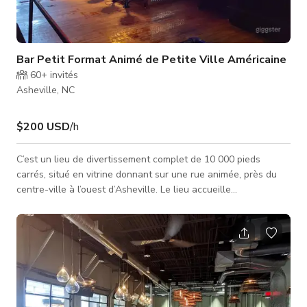
Bar Petit Format Animé de Petite Ville Américaine
60+
invités
Asheville, NC
$200 USD
/h
C’est un lieu de divertissement complet de 10 000 pieds
carrés, situé en vitrine donnant sur une rue animée, près du
centre-ville à l’ouest d’Asheville. Le lieu accueille
régulièrement des soirées dansantes, karaokés et divers
concerts en direct. Si vous avez besoin d’être transporté en
toute sécurité toute la journée pendant que vous et vos
invités profitez de la fête et créez des souvenirs durables, la
location du bus de fête est indispensable et sera la cerise sur
l