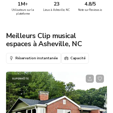
1M
+
23
4.8/5
Utilisateurs sur la
Lieux à Asheville, NC
Note sur Reviews.io
plateforme
Meilleurs Clip musical
espaces à Asheville, NC
Réservation instantanée
Capacité
SUPERHÔTE