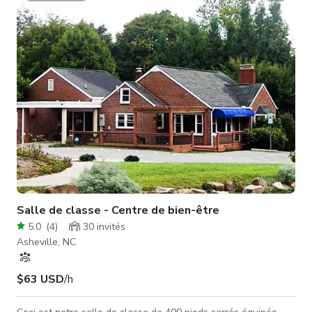
parking ! Cette salle comprend un mur de yoga et n'inclut
aucune technologie. Notre autre salle de classe dispose d'une
Smart TV et d
Salle de classe - Centre de bien-être
5.0
(
4
)
30
invités
Asheville, NC
$63 USD
/h