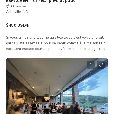
ESPACE ENTIER - Bar privé et patio
60
invités
Asheville, NC
$480 USD
/h
Si vous aimez une taverne au style local, c'est votre endroit,
gardé juste assez sale pour se sentir comme à la maison ! Un
excellent espace pour de petits événements de mariage, des
anniversaires décontractés entre amis, des réunions
informelles, etc. Capacité jusqu'à 50 personnes Le tarif publié
est valable du lundi au jeudi uniquement. *TARIFS Lundi -
Jeudi 480$/h Vendredi - Dimanche 720$/h L'ESPACE INCLUT :
• Bar privé avec 18 robinets et options de vin • Patio couvert
ext