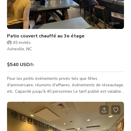
Patio couvert chauffé au 3e étage
45
invités
Asheville, NC
$540 USD
/h
Pour les petits événements privés tels que fêtes
d'anniversaire, réunions d'affaires, événements de réseautage,
etc. Capacité jusqu'à 40 personnes Le tarif publié est valable
du dimanche au jeudi uniquement. ***TARIFS : Dimanche -
jeudi 540 $/heure Vendredi - samedi 720 $/heure L'ESPACE
COMPREND : • Patio couvert chauffé • Télévision 55" • Vue
sur South Slope d'Asheville et les montagnes Blue Ridge