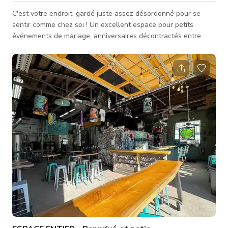
C'est votre endroit, gardé juste assez désordonné pour se
sentir comme chez soi ! Un excellent espace pour petits
événements de mariage, anniversaires décontractés entre
amis, réunions informelles, etc. Capacité jusqu'à 30 personnes
Le tarif publié est valable du lundi au jeudi uniquement.
*TARIFS : Lundi - Jeudi 240 $/heure Vendredi - Dimanche 360
$/heure L'ESPACE INCLUT : • Toit pour protection contre les
intempéries • Entièrement clôturé pour plus d'intimité • Plusie