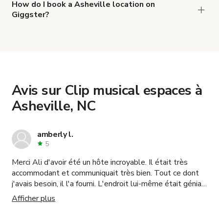
,
2 bâtiments avec beaux espaces à louer/1 acre
How do I book a Asheville location on
Giggster?
and
Salle de classe - Centre de bien-être
When you find the right venue, you can connect
.
The Quad - Salle de conférence pour 8-10 personnes
with the host to get additional info and work out
the details. Once everything is all set, you can
book and pay for the location in a couple of clicks.
Learn more about booking locations
.
Avis sur Clip musical espaces à
Asheville, NC
amberly l.
5
Merci Ali d'avoir été un hôte incroyable. Il était très
accommodant et communiquait très bien. Tout ce dont
j'avais besoin, il l'a fourni. L'endroit lui-même était génial,
son installation est incroyable. Je recommanderais à
Afficher plus
quiconque cherche quelque chose de réserver avec Ali.