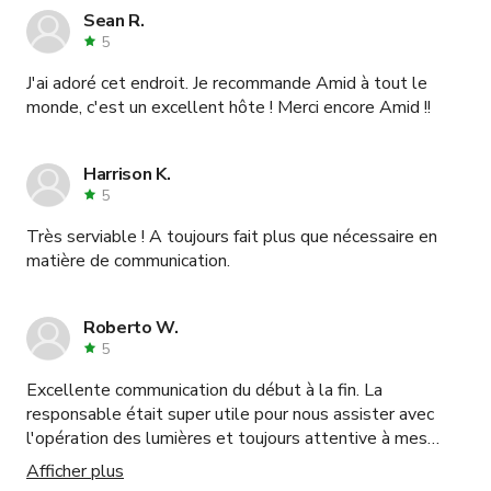
Sean R.
5
J'ai adoré cet endroit. Je recommande Amid à tout le
monde, c'est un excellent hôte ! Merci encore Amid !!
Harrison K.
5
Très serviable ! A toujours fait plus que nécessaire en
matière de communication.
Roberto W.
5
Excellente communication du début à la fin. La
responsable était super utile pour nous assister avec
l'opération des lumières et toujours attentive à mes
besoins de projet. Merci à Mario et toute l'équipe pour
Afficher plus
tout. 👍🤠