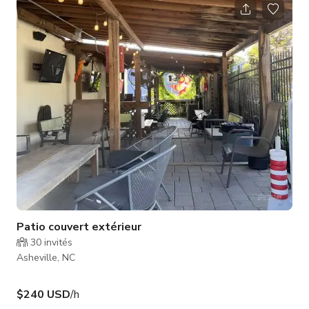
ou la salle de conférence pour des événements privés plus
petits tels que fêtes d'anniversaire, réunions d'affaires,
événements de réseautage, etc. Capacité jusqu'à 150
personnes - T
Patio couvert extérieur
30
invités
Asheville, NC
$240 USD
/h