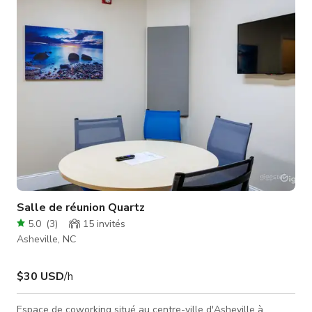
Salle de réunion Quartz
5.0
(
3
)
15
invités
Asheville, NC
$30 USD
/h
Espace de coworking situé au centre-ville d'Asheville à