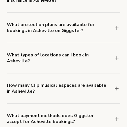
insurance in Asheville?
Yes. All renters are required to carry
Comprehensive Liability and Property Damage
insurance with liability coverage of no less than
What protection plans are available for
bookings in Asheville on Giggster?
$1,000,000.
Giggster offers Damage Protection coverage that
you can add to a booking at checkout.
Learn more
about Giggster's Damage Protection coverage.
What types of locations can I book in
Asheville?
You can choose from 42 types! Just search for
locations in Asheville at
giggster.com
, then click
'Filters' to look for something specific.
How many Clip musical espaces are available
in Asheville?
Right now, there are 19 Clip musical espaces
available in Asheville.
What payment methods does Giggster
accept for Asheville bookings?