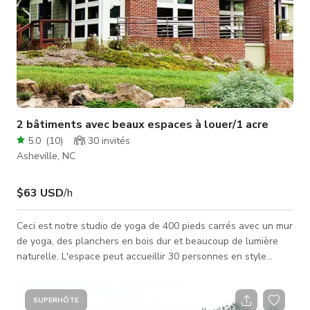
2 bâtiments avec beaux espaces à louer/1 acre
5.0
(
10
)
30
invités
Asheville, NC
$63 USD
/h
Ceci est notre studio de yoga de 400 pieds carrés avec un mur
de yoga, des planchers en bois dur et beaucoup de lumière
naturelle. L'espace peut accueillir 30 personnes en style
classe et 20 en style fer à cheval ouvert. Des chaises pliantes
et des accessoires sont disponibles. Zone d'attente et salle
de bain dans le bâtiment. Nous avons beaucoup de places de
SUPERHÔTE