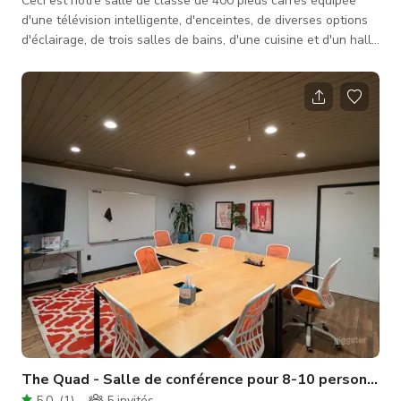
Ceci est notre salle de classe de 400 pieds carrés équipée
d'une télévision intelligente, d'enceintes, de diverses options
d'éclairage, de trois salles de bains, d'une cuisine et d'un hall.
L'espace peut accueillir 30 personnes en style classe et 20 en
style fer à cheval ouvert. Nous disposons de nombreux
espaces de stationnement ! Nous sommes un centre de bien-
être passionné par l'aide aux individus et groupes pour créer
des vies vibrantes grâce à la conscience qui conduit à une c
The Quad - Salle de conférence pour 8-10 personnes
5.0
(
1
)
5
invités