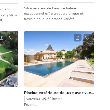
Situé au cœur de Paris, ce bateau
ojo and
exceptionnel offre un cadre unique et
ating up to
flexible pour une grande variété
t,
d'événements. Des défilés prestigieux lors
n. The
de la Fashion Week de Paris aux séminaires
d'entreprise, célébrations privées,
esign, with
rassemblements sociaux et événements de
en panels,
réseautage, le lieu peut être adapté à vos
en, column-
besoins et votre vision. Le bateau dispose
dates up to
de plusieurs ponts offrant des espaces
for martial
distincts pour différents usages, incluant
ssions.
des salons intérieurs spacieux et des terras
e
Piscine extérieure de luxe avec vues pittoresques, chaises longues & parasols
Nouveau
60
invités
Pézenas