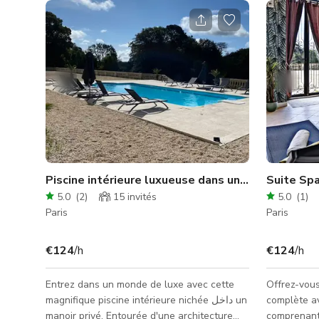
Piscine intérieure luxueuse dans un manoir privé
5.0
(
2
)
15
invités
5.0
(
1
)
Paris
Paris
€124
/h
€124
/h
Entrez dans un monde de luxe avec cette
Offrez-vous
magnifique piscine intérieure nichée داخل un
complète av
manoir privé. Entourée d'une architecture
comprenant 