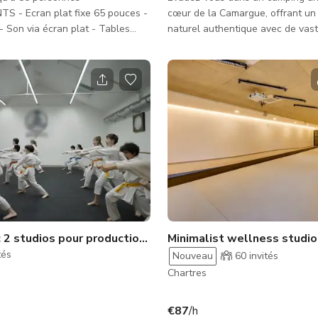
S - Ecran plat fixe 65 pouces -
cœur de la Camargue, offrant un
- Son via écran plat - Tables
naturel authentique avec de vas
ises hautes
paysages, un charme traditionnel
espaces modulables pour vos pro
réunions et événements. Située 
emblématiques marais salants ro
Salin-de-Giraud, cette propriété 
décor exceptionnel pour vos tou
films, séances photo, publicités, c
musicaux, contenus de marque e
événements d'entreprise. Le site propose
une variété d
Dojo avec 2 studios pour productions
tés
Nouveau
60
invités
Chartres
€87
/h