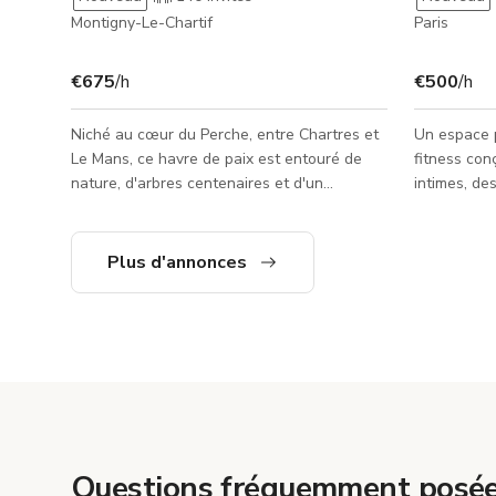
Montigny-Le-Chartif
Paris
€675
/h
€500
/h
Niché au cœur du Perche, entre Chartres et
Un espace 
Le Mans, ce havre de paix est entouré de
fitness co
nature, d'arbres centenaires et d'un
intimes, de
magnifique lac, offrant un cadre serein pour
de marque, 
vos événements, retraites, productions et
campagnes lifestyle.
escapades. La propriété se divise en trois
atmosphère
Plus d'annonces
espaces distincts : * **Le Manoir** – Une
esthétique 
spacieuse demeure comprenant quatre
combine des
chambres avec salle de bains privative,
une chaleur
d'élégants espaces de réception et de vie,
des lignes 
ainsi qu'une cuisine entièrement équipée. *
espace cent
**Le Cottage** – Une ch
cadre distin
Questions fréquemment posée