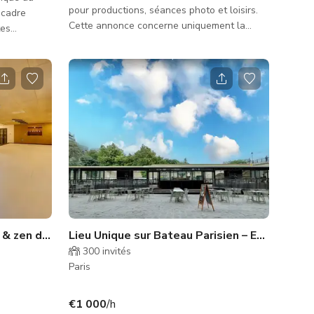
pour productions, séances photo et loisirs.
 cadre
Cette annonce concerne uniquement la
tes
salle de sport avec sol en béton. Disponible
 et des
également en location complète. Peut
ductions,
accueillir au moins 40 personnes. Idéal pour
face aux
des scènes impliquant une salle de sport ou
ses de
un dojo. Peut accueillir des équipes de
offre un
production et du matériel. Faites-nous savoir
rnages de
ce dont vous avez besoin et quand vous en
lips
avez besoin !
t
Minimalist wellness studio & zen dojo
Lieu Unique sur Bateau Parisien – Espace Flexible pour Événements
300
invités
Paris
€1 000
/h