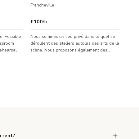
Francheville
€100
/h
ble
Nous sommes un lieu privé dans le quel se
assroom
déroulent des ateliers autours des arts de la
rehearsal
scène. Nous proposons également des
nce room
résidences pour des projets professionnels
mpty space).
type mise en scène, création de spectacles,
tournages.
m
r
 rent?