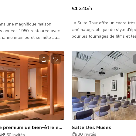
€1 245
/h
La Suite Tour offre un cadre très
ans une magnifique maison
cinématographique de style d'épo
es années 1950, restaurée avec
pour les tournages de films et l
 charme intemporel se mêle au
photo. L'espace comprend un lit 
derne. Conçue par le grand-père
king-size (220 cm) drapé de soie
aire et rénovée avec goût, cette
rideaux flottants qui créent une
nique met en valeur des
visuelle douce et stratifiée à l'i
chitecturaux d'origine, tels que
cheminée décorative ornée de b
 apparentes, des portes
ajoute chaleur et éclairage d'am
des sols en terre cuite, des
qui la rend parfaite pour les scè
pierre apparente et une superbe
romantiques, les productions his
ierre de monastère. Le cœur
les séances de style de vie d
n est un vaste espace
Un espace premium de bien-être et de fitness
Salle Des Muses
30
invités
60
invités