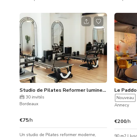
élégante et de finitions raffinées, cette
couples, u
vaste zone de piscine offre une atmosphère
et un authe
sereine et haut de gamme parfaite pour les
détente et 
productions cinématographiques, les
serein offr
séances photo, les événements privés ou
tranquille, 
les expériences de bien-être. L'espace
les retrait
comprend une piscine de grande taille avec
les producti
une eau cristalline, de hauts plafonds et un
salles de s
éclairage naturel ou
cadre intim
Studio de Pilates Reformer lumineux avec salon bien-être
Le Paddo
30
invités
Nouveau
Bordeaux
Annecy
€75
/h
€200
/h
Un studio de Pilates reformer moderne,
90 m2 I Jus