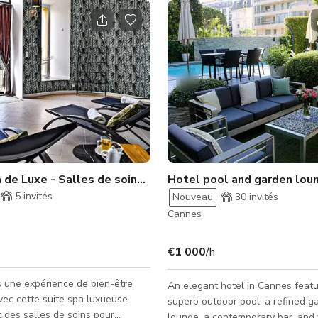
Suite Spa de Luxe - Salles de soins pour couples, sauna et hammam
Hotel pool and garden lou
5
invités
Nouveau
30
invités
Cannes
€1 000
/h
 une expérience de bien-être
An elegant hotel in Cannes featu
ec cette suite spa luxueuse
superb outdoor pool, a refined g
des salles de soins pour
lounge, a contemporary bar, and