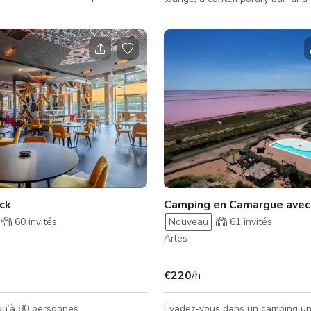
n sauna, un jacuzzi, un hammam
indoor spaces. This venue is ideal
ntique bain turc. Conçu pour la
and photo shoots, commercials, 
le rajeunissement, cet espace
activations, private events, recep
e une atmosphère raffinée et
corporate gatherings. It offers a 
parfaite pour les services de spa,
Mediterranean atmosphere as we
es bien-être, les séances photo et
flexible indoor and outdoor space
ons cinématographiques. Les
for both productions and special
oins pour couples offrent un
e et apaisant idéal pour
ck
60
invités
Nouveau
61
invités
Arles
€220
/h
qu’à 80 personnes
Évadez-vous dans un camping un