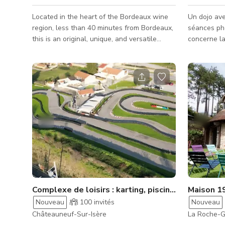
Located in the heart of the Bordeaux wine
Un dojo ave
region, less than 40 minutes from Bordeaux,
séances photo et l
this is an original, unique, and versatile
concerne la 
venue, ideal for filming, photo shoots, and
accueillir au m
hosting professional or private events.
des scènes 
Housed on a renovated, de-motorized 55-
un dojo. Peut accueillir des équipes de
meter barge, it offers over 300 square
production et du ma
meters of modular spaces and an
ce dont vo
exceptional 250-square-meter rooftop with
avez besoin
panoramic views of the Dordogne River : a
rare setting blending authenticity, a riverside
atmosphere, and modern amenities. The site
c
Complexe de loisirs : karting, piscine et plus
Nouveau
100
invités
Nouveau
Châteauneuf-Sur-Isère
La Roche-