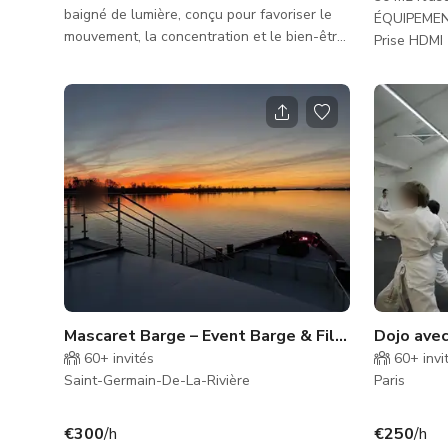
baigné de lumière, conçu pour favoriser le
ÉQUIPEMENT
mouvement, la concentration et le bien-être.
Prise HDMI 
L'espace présente une esthétique épurée et
hautes, cha
minimaliste avec une disposition ouverte qui
soutient à la fois les séances de fitness et
les productions créatives. La lumière
naturelle renforce l'atmosphère apaisante
du studio, le rendant idéal pour les
tournages de bien-être, le contenu fitness
et les productions lifestyle. Équipé de
machines reformer et c
Mascaret Barge – Event Barge & Filming Location on the banks
60+
invités
60+
invi
Saint-Germain-De-La-Rivière
Paris
€300
/h
€250
/h