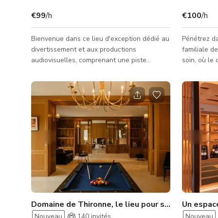
€99
/h
€100
/h
Bienvenue dans ce lieu d'exception dédié au
Pénétrez d
divertissement et aux productions
familiale d
audiovisuelles, comprenant une piste
soin, où le
extérieure de karting de 700 mètres conçue
confort mo
par des professionnels. Cette vaste
du propriét
propriété allie harmonieusement adrénaline
propriété u
et détente, tout en offrant de larges vues
éléments ar
panoramiques sur la campagne
des poutres
environnante. En plus de son
anciennes, 
impressionnante piste de course
accents de 
entièrement éclairée, le site dispose d'un
cheminée en p
parcours de mini-golf immersif de 18 trous,
de la maiso
d'un magnifique espace piscine
Domaine de Thironne, le lieu pour se connecter et s'évader
Nouveau
140
invités
Nouveau