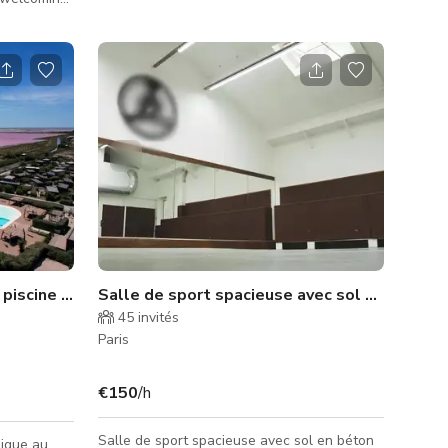
sport avec parquet en bois. Peut accueillir
 for film
au moins 40 personnes. Idéal pour des
brand
scènes impliquant une salle de sport ou un
tions, and
dojo. Peut accueillir des équipes de
relaxed
production et du matériel. Faites-nous savoir
ll as
ce dont vous avez besoin et quand vous en
s, perfect
avez besoin !
 events.
Camping en Camargue avec piscine et espaces événementiels
Salle de sport spacieuse avec sol en béton
45
invités
Paris
€150
/h
Salle de sport spacieuse avec sol en béton
ique au