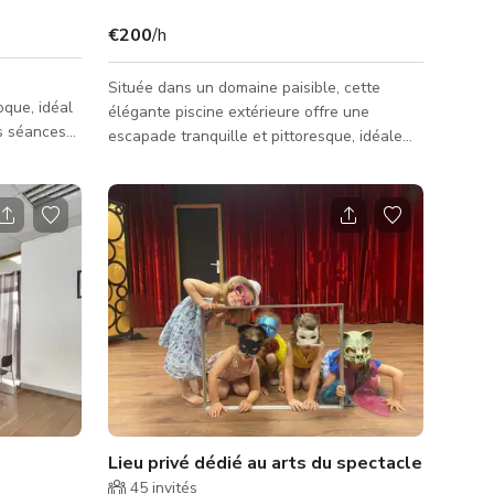
€200
/h
Située dans un domaine paisible, cette
que, idéal
élégante piscine extérieure offre une
es séances
escapade tranquille et pittoresque, idéale
à baldaquin
pour le tournage, les séances photo, les
 avec des
sessions de bien-être et l'usage privé de
 profondeur
loisirs. La piscine n'est pas chauffée et
mage. Une
convient pour une utilisation confortable
ougies
sauf pendant la saison hivernale. Elle est
biance, ce
entourée de vues sur la campagne ouverte,
nes
créant un décor calme et visuellement
toriques ou
saisissant pour toute production ou
rassemblement. L'espace piscine est conç
Lieu privé dédié au arts du spectacle
45
invités