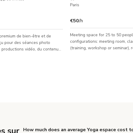
Paris
€50
/h
Meeting space for 25 to 50 people. Possi
premium de bien-être et de
configurations: meeting room, cl
nçu pour des séances photo
(training, workshop or seminar), 
s productions vidéo, du contenu
room (theater, singing), confere
des interviews et des
(row of chairs), practice room (e
 Le lieu offre une
Services offered: Wi-Fi Video projector
 élégante et moderne avec une
Video transmission Sound syste
chaleureuse et raffinée. Il
Whiteboard/ink board Fans (no ai
 cabines d'entraînement privées,
conditioning)
 infrarouge, un éclairage doux,
architecturales épurées et un
ral de détente calme, créant un
ctif pour le bien-être, le fitn
s sur
How much does an average Yoga espace cost to