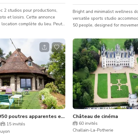
c 2 studios pour productions,
Bright and minimalist wellness d
oisirs. Cette annonce
versatile sports studio accommod
location complète du lieu. Peut
50 people, designed for movemen
oins 80 personnes. Idéal pour
mindfulness, and community inclusio
impliquant une salle de sport ou
space This high-end and flexible studio
features a sleek and minimalist d
tériel. Faites-nous savoir
a fully padded floor, warm wood
us avez besoin et quand vous en
and soft ambient lighting. Its op
 !
free space comfortably accommo
50 people and is perfectly suited 
arts, yoga, pilates, and fitness se
Community and solidarity initiativ
Maison 1950 poutres apparentes et vue sur la vallée de Seine
Château de cinéma
60
invités
15
invités
Challain-La-Potherie
Guyon