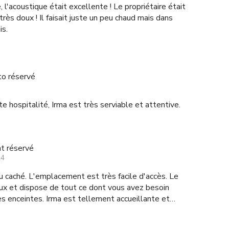
, l'acoustique était excellente ! Le propriétaire était
rès doux ! Il faisait juste un peu chaud mais dans
is.
to réservé
e hospitalité, Irma est très serviable et attentive.
t réservé
24
au caché. L'emplacement est très facile d'accès. Le
eux et dispose de tout ce dont vous avez besoin
s enceintes. Irma est tellement accueillante et
 travailler sur de futurs projets dans cet endroit.