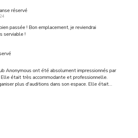
anse réservé
24
bien passée ! Bon emplacement, je reviendrai
s serviable !
servé
lub Anonymous ont été absolument impressionnés par
 Elle était très accommodante et professionnelle.
er plus d'auditions dans son espace. Elle était
charmante ! Sincèrement, Toute notre équipe ! Surtout Sonya & Louis.