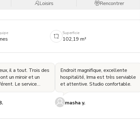
Loisirs
Rencontrer
quipe
Superficie
nnes
102,19 m²
ux, il a tout. Trois des
Endroit magnifique, excellente
ont un miroir et un
hospitalité, Irma est très serviable
férent. Le service
et attentive. Studio confortable.
étoiles. Je reviendrai
B.
masha y.