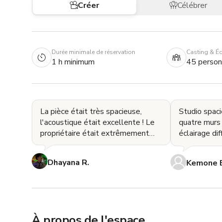
Créer
Célébrer
Durée minimale de réservation
Casting & É
1 h minimum
45 perso
La pièce était très spacieuse,
Studio spacie
l'acoustique était excellente ! Le
quatre murs 
propriétaire était extrêmement
éclairage dif
gentil et très très doux ! Il faisait
d'Irma est 5 
juste
certainem
Dhayana R.
Kemone 
À propos de l'espace