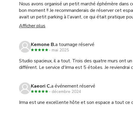
Nous avons organisé un petit marché éphémère dans c
bon moment !! Je recommanderais de réserver cet espac
avait un petit parking à l'avant, ce qui était pratique po
stationnement en rue assez correct. Je donne 4 étoile
Afficher plus
qu'on nous a informés après avoir eu accès qu'il y avait u
tout le temps et nous avons eu du mal à nous garer. D
matériel de danse et la zone seraient dégagés et que 
Kemone B.
a tournage réservé
avant, ce qui n'a pas été le cas. Je pense qu'au global 
mai 2025
et offre un espace suffisant, mais les hôtes pourraient 
Studio spacieux, il a tout. Trois des quatre murs ont un 
différent. Le service d'Irma est 5 étoiles. Je reviendrai
Kaeori C.
a événement réservé
décembre 2024
Irma est une excellente hôte et son espace a tout ce 