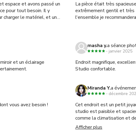
et espace et avons passé un
La pièce était très spacieuse
e pour tout besoin. Il y
extrêmement gentil et très t
ur charger le matériel, et un
l'ensemble je recommandera
s et non 5 simplement parce
n parking privé à l'arrière
e plus, nous espérions que le
le studio serait nettoyé
masha y.
a séance pho
cet espace a rempli son rôle
janvier 2025
faire un peu mieux.
miroir et un éclairage
Endroit magnifique, excellent
 certainement.
Studio confortable.
Miranda Y.
a événemen
décembre 20
dont vous avez besoin !
Cet endroit est un petit joy
studio est paisible et spaci
comme la climatisation et de
gentille. J'ai hâte de revenir
Afficher plus