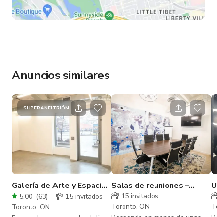
Anuncios similares
SUPERANFITRIÓN
Galería de Arte y Espacio
Salas de reuniones –
U
para Eventos en el Centro
Espacios flexibles para 2 a
t
15
invitados
5.00
(
63
)
15
invitados
de Toronto
8 personas
e
Toronto, ON
T
Toronto, ON