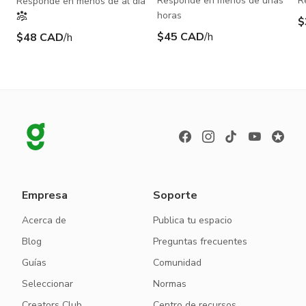
Responde en menos de unas
R
Responde en menos de al día
horas
$
$45 CAD
/h
$48 CAD
/h
Empresa
Soporte
Acerca de
Publica tu espacio
Blog
Preguntas frecuentes
Guías
Comunidad
Seleccionar
Normas
Creators Club
Centro de recursos