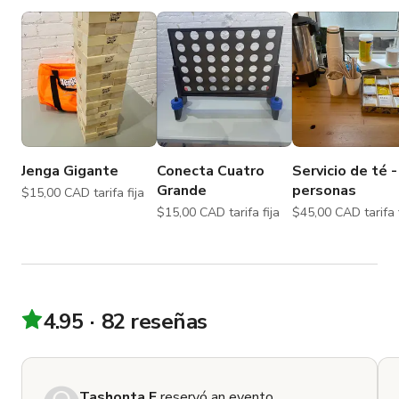
Jenga Gigante
Conecta Cuatro
Servicio de té -
Grande
personas
$15,00 CAD tarifa fija
$15,00 CAD tarifa fija
$45,00 CAD tari
4.95
82 reseñas
Tashonta F.
reservó an evento