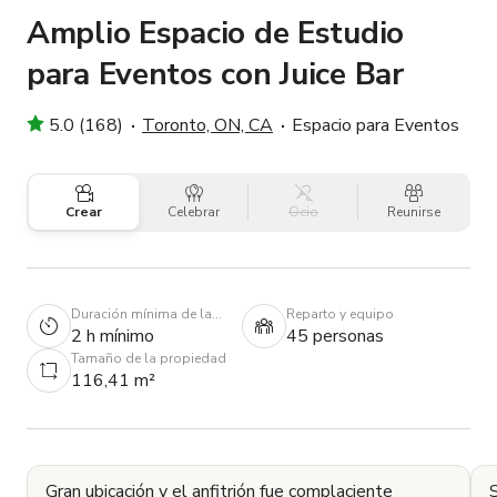
Amplio Espacio de Estudio
para Eventos con Juice Bar
5.0 (168)
Toronto, ON, CA
Espacio para Eventos
Crear
Celebrar
Ocio
Reunirse
Duración mínima de la
Reparto y equipo
reserva
2 h mínimo
45 personas
Tamaño de la propiedad
116,41 m²
Gran ubicación y el anfitrión fue complaciente
S