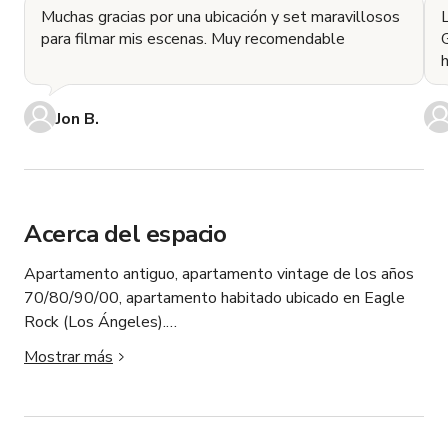
Muchas gracias por una ubicación y set maravillosos
L
para filmar mis escenas. Muy recomendable
Jon B.
Acerca del espacio
Apartamento antiguo, apartamento vintage de los años 
70/80/90/00, apartamento habitado ubicado en Eagle 
Rock (Los Ángeles).

Mostrar más
El espacio tiene mucha luz natural y una hermosa 
dirección del sol para escenas de hora dorada. Este set 
de apartamento está ubicado en un edificio comercial 
tranquilo alejado de las calles.
