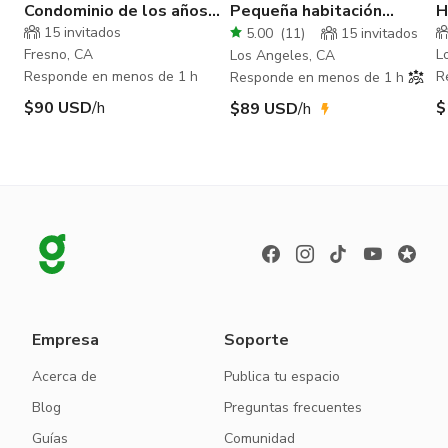
Condominio de los años
Pequeña habitación
H
70 recién renovado
vintage, sala de espera,
B
15
invitados
5.00
(
11
)
15
invitados
oficina
Fresno, CA
L
Los Angeles, CA
Responde en menos de 1 h
R
Responde en menos de 1 h
$90 USD
/h
$
$89 USD
/h
Empresa
Soporte
Acerca de
Publica tu espacio
Blog
Preguntas frecuentes
Guías
Comunidad