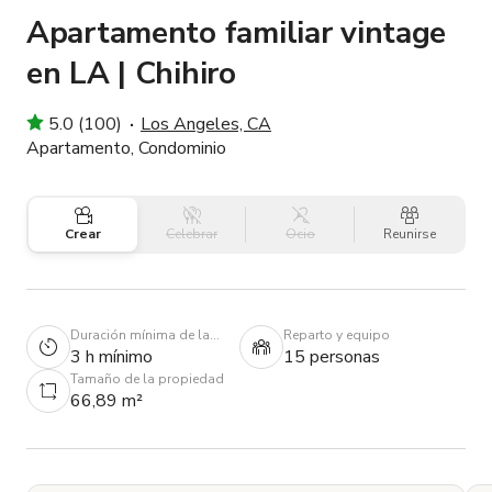
Apartamento familiar vintage
en LA | Chihiro
5.0 (100)
Los Angeles, CA
Apartamento, Condominio
Crear
Celebrar
Ocio
Reunirse
Duración mínima de la
Reparto y equipo
reserva
3 h mínimo
15 personas
Tamaño de la propiedad
66,89 m²