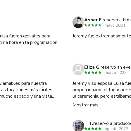
Asher E.
reservó a film
mayo 2024
uiza fueron geniales para
Jeremy fue extremadamente s
tima hora en la programación
Eliza G.
reservó an ev
marzo 2023
 y amables para nuestra
Jeremy y su esposa Luiza fu
 las locaciones más fáciles
proporcionaron el lugar perf
 mucho espacio y una vista
la ceremonia, pero estábamo
impresionante lugar. El sitio
Mostrar más
ambiente al aire libre, ecléc
tanto del agua como de las
nuestra ceremonia en el tech
T T.
reservó a producci
intercambiar nuestros votos. Durante el proceso de planificación, Jeremy f
agosto 2022