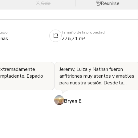
Ocio
Reunirse
quipo
Tamaño de la propiedad
onas
278,71 m²
 extremadamente
Jeremy, Luiza y Nathan fueron
complaciente. Espacio
anfitriones muy atentos y amables
para nuestra sesión. Desde la
exploración hasta el cierre fue una
de las locaciones
Bryan E.