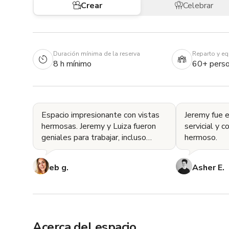
Crear
Celebrar
Duración mínima de la reserva
Reparto y e
8 h mínimo
60+ pers
Espacio impresionante con vistas
Jeremy fue
hermosas. Jeremy y Luiza fueron
servicial y 
geniales para trabajar, incluso
hermoso.
cuando tuvimos algunos cambios
de última hora en la
eb g.
Asher E.
Acerca del espacio