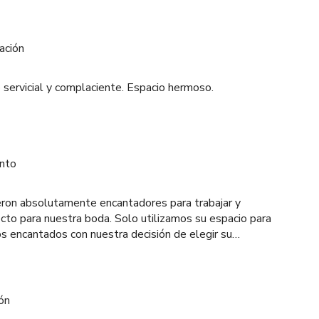
ación
ervicial y complaciente. Espacio hermoso.
ento
eron absolutamente encantadores para trabajar y
ecto para nuestra boda. Solo utilizamos su espacio para
s encantados con nuestra decisión de elegir su
 en sí es un sueño para cualquiera que busque un
tico y playero en Malibu. Las vistas impresionantes
 montañas son realmente inolvidables. Celebramos
o de su estructura, y fue el lugar más mágico para
ón
ue