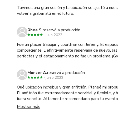
Tuvimos una gran sesión y la ubicación se ajustó a nue
volver a grabar allí en el futuro.
Rhea S.
reservó a producción
julio 2022
Fue un placer trabajar y coordinar con Jeremy. El espac
complaciente. Definitivamente reservaría de nuevo, las
perfectas y el estacionamiento no fue un problema. ¡Gra
Munzer A.
reservó a producción
junio 2022
Qué ubicación increíble y gran anfitrión. Planeé mi pro
El anfitrión fue extremadamente servicial y flexible, y
fuera sencillo. Altamente recomendado para tu evento. El lugar es aún m
hermoso que en las fotos.
Mostrar más