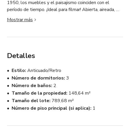
1950, los muebles y el paisajismo coinciden con el 
período de tiempo. ¡Ideal para filmar! Abierta, aireada, 
luminosa y cómoda. He invertido mucho en el arte y los 
Mostrar más
muebles, ¡es increíble!

Tengo un garaje abierto para el equipo

~ Tarifa de limpieza: $135.

Detalles
El lugar fue limpiado recientemente y "todas" las 
Estilo
Anticuado/Retro
superficies han sido limpiadas antibacterianamente cada 
Número de dormitorios
3
semana! :)
Número de baños
2
Tamaño de la propiedad
148,64 m²
Tamaño del lote
789,68 m²
Número de piso principal (si aplica)
1