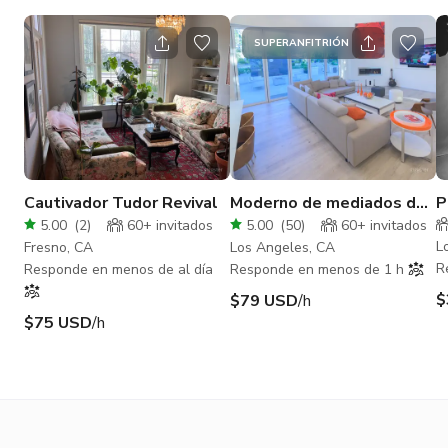
SUPERANFITRIÓN
Cautivador Tudor Revival
Moderno de mediados de
P
siglo - techo alto.
L
5.00
(
2
)
60+
invitados
5.00
(
50
)
60+
invitados
Luminoso, soleado y listo
P
L
Fresno, CA
Los Angeles, CA
para vertical
R
Responde en menos de al día
Responde en menos de 1 h
$
$79 USD
/h
$75 USD
/h