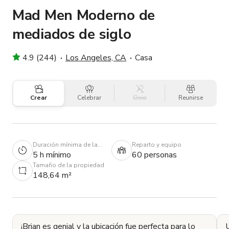
Mad Men Moderno de
mediados de siglo
4.9 (244)
Los Angeles, CA
Casa
Crear
Celebrar
Ocio
Reunirse
Duración mínima de la
Reparto y equipo
reserva
5 h mínimo
60 personas
Tamaño de la propiedad
148,64 m²
¡Brian es genial y la ubicación fue perfecta para lo